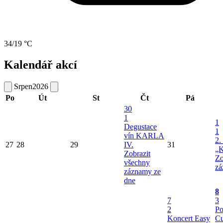
34/19 °C
Kalendář akcí
Srpen
2026
Po
Út
St
Čt
Pá
30
1
1
Degustace
1
vín KARLA
2.
27
28
29
IV.
31
„K
Zobrazit
Zo
všechny
zá
záznamy ze
dne
8
7
3
2
Po
Koncert Easy
Cu