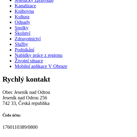
Jesenický zpravodaj
Kanalizace
Knihovna
Kultura
Odpady
Spolky
Školství
Zdravotnictví
Služby
Podnikání
Nabídky práce z regionu
Životní situace
Mobilní aplikace V Obraze
Rychlý kontakt
Obec Jeseník nad Odrou
Jeseník nad Odrou 256
742 33, Česká republika
Číslo účtu:
1760110389/0800