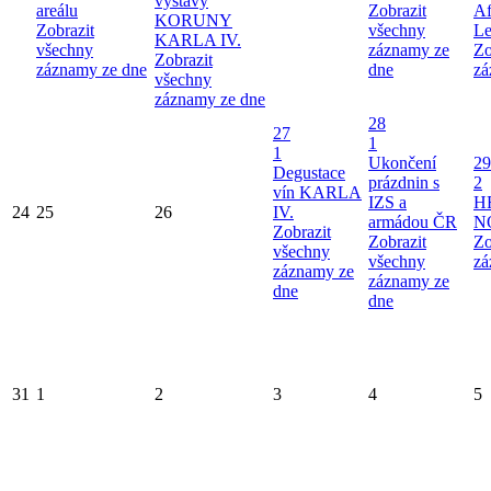
výstavy
areálu
Zobrazit
Af
KORUNY
Zobrazit
všechny
Le
KARLA IV.
všechny
záznamy ze
Zo
Zobrazit
záznamy ze dne
dne
zá
všechny
záznamy ze dne
28
27
1
1
Ukončení
29
Degustace
prázdnin s
2
vín KARLA
IZS a
H
24
25
26
IV.
armádou ČR
N
Zobrazit
Zobrazit
Zo
všechny
všechny
zá
záznamy ze
záznamy ze
dne
dne
31
1
2
3
4
5