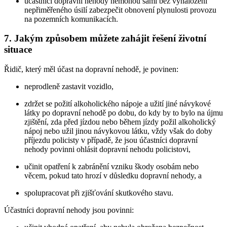
účastníci dopravní nehody nemohou sami bez vynaložení
nepřiměřeného úsilí zabezpečit obnovení plynulosti provozu
na pozemních komunikacích.
7. Jakým způsobem můžete zahájit řešení životní
situace
Řidič, který měl účast na dopravní nehodě, je povinen:
neprodleně zastavit vozidlo,
zdržet se požití alkoholického nápoje a užití jiné návykové
látky po dopravní nehodě po dobu, do kdy by to bylo na újmu
zjištění, zda před jízdou nebo během jízdy požil alkoholický
nápoj nebo užil jinou návykovou látku, vždy však do doby
příjezdu policisty v případě, že jsou účastníci dopravní
nehody povinni ohlásit dopravní nehodu policistovi,
učinit opatření k zabránění vzniku škody osobám nebo
věcem, pokud tato hrozí v důsledku dopravní nehody, a
spolupracovat při zjišťování skutkového stavu.
Účastníci dopravní nehody jsou povinni: