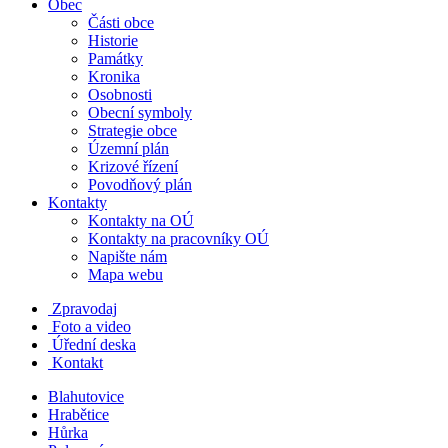
Obec
Části obce
Historie
Památky
Kronika
Osobnosti
Obecní symboly
Strategie obce
Územní plán
Krizové řízení
Povodňový plán
Kontakty
Kontakty na OÚ
Kontakty na pracovníky OÚ
Napište nám
Mapa webu
Zpravodaj
Foto a video
Úřední deska
Kontakt
Blahutovice
Hrabětice
Hůrka