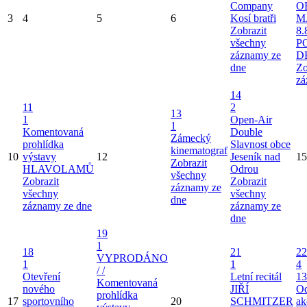
Company
O
3
4
5
6
Kosí bratři
M
Zobrazit
8.
všechny
P
záznamy ze
D
dne
Zo
zá
14
11
2
13
1
Open-Air
1
Komentovaná
Double
Zámecký
prohlídka
Slavnost obce
kinematograf
10
výstavy
12
Jeseník nad
15
Zobrazit
HLAVOLAMŮ
Odrou
všechny
Zobrazit
Zobrazit
záznamy ze
všechny
všechny
dne
záznamy ze dne
záznamy ze
dne
19
1
18
21
22
VYPRODÁNO
1
1
4
/ /
Otevření
Letní recitál
13
Komentovaná
nového
JIŘÍ
Od
prohlídka
17
sportovního
20
SCHMITZER
ak