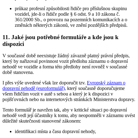
průkaz profesní způsobilosti řidiče pro příslušnou skupinu
vozidel, jde-li o řidiče podle § 6 odst. 9 a 10 zákona č.
361/2000 Sb., o provozu na pozemních komunikacích a o
změnách některých zákonů, ve znění pozdějších předpisů.
11. Jaké jsou potřebné formuláře a kde jsou k
dispozici
V současné době neexistuje žádný závazně platný právní předpis,
který by nařizoval povinnost vozit předlohu záznamu o dopravní
nehodě ve vozidle a forma této předlohy není rovněž v současné
době stanovena.
I přes výše uvedené však lze doporučit tzv.
Evropský záznam o
dopravní nehodě (euroformulář)
, který současně doporučujeme
všem řidičům vozit v autě s sebou a který je k dispozici v
pojišťovnách nebo na internetových stránkách Ministerstva dopravy.
Tento formulář je navržen tak, aby v kritické situaci po dopravní
nehodě vedl její účastníky k tomu, aby neopomněli v záznamu uvést
důležité skutečnosti stanovené zákonem:
identifikaci místa a času dopravní nehody,