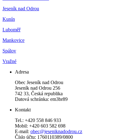
Jeseník nad Odrou
Kunín
Luboměř
Mankovice
Spálov
Vražné
Adresa
Obec Jeseník nad Odrou
Jeseník nad Odrou 256
742 33, Česká republika
Datová schránka: em3br89
Kontakt
Tel.: +420 558 846 933
Mobil: +420 603 582 698
E-mail:
obec@jeseniknadodrou.cz
Číslo účtu: 1760110389/0800