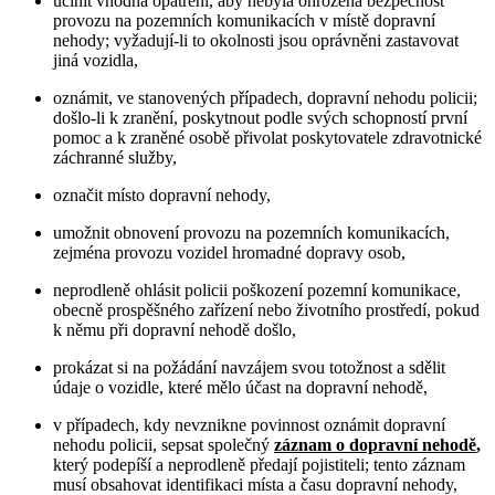
učinit vhodná opatření, aby nebyla ohrožena bezpečnost
provozu na pozemních komunikacích v místě dopravní
nehody; vyžadují-li to okolnosti jsou oprávněni zastavovat
jiná vozidla,
oznámit, ve stanovených případech, dopravní nehodu policii;
došlo-li k zranění, poskytnout podle svých schopností první
pomoc a k zraněné osobě přivolat poskytovatele zdravotnické
záchranné služby,
označit místo dopravní nehody,
umožnit obnovení provozu na pozemních komunikacích,
zejména provozu vozidel hromadné dopravy osob,
neprodleně ohlásit policii poškození pozemní komunikace,
obecně prospěšného zařízení nebo životního prostředí, pokud
k němu při dopravní nehodě došlo,
prokázat si na požádání navzájem svou totožnost a sdělit
údaje o vozidle, které mělo účast na dopravní nehodě,
v případech, kdy nevznikne povinnost oznámit dopravní
nehodu policii, sepsat společný
záznam o dopravní nehodě
,
který podepíší a neprodleně předají pojistiteli; tento záznam
musí obsahovat identifikaci místa a času dopravní nehody,