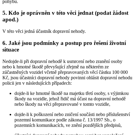
pohybu.
5. Kdo je oprávněn v této věci jednat (podat žádost
apod.)
V této věci jedná účastník dopravní nehody.
6. Jaké jsou podmínky a postup pro řešení životní
situace
Nedojde-li při dopravní nehodě k usmrcení nebo zranění osoby
nebo k hmotné škodě převyšující zřejmě na některém ze
zúčastněných vozidel včetně přepravovaných věcí částku 100 000
Kč, jsou účastníci dopravní nehody povinni ohlásit dopravní nehodu
policii jen v následujících případech:
dojde-li ke hmotné škodě na majetku třetí osoby, s výjimkou
škody na vozidle, jehož řidič má účast na dopravní nehodě
nebo škody na věci přepravované v tomto vozidle,
dojde-li k poškození nebo zničení součásti nebo příslušenství
pozemní komunikace podle zákona č. 13/1997 Sb., o
pozemních komunikacích, ve znění pozdějších předpisů,