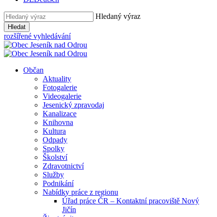
Hledaný výraz
Hledat
rozšířené vyhledávání
Občan
Aktuality
Fotogalerie
Videogalerie
Jesenický zpravodaj
Kanalizace
Knihovna
Kultura
Odpady
Spolky
Školství
Zdravotnictví
Služby
Podnikání
Nabídky práce z regionu
Úřad práce ČR – Kontaktní pracoviště Nový
Jičín