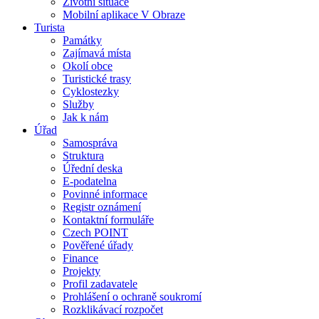
Životní situace
Mobilní aplikace V Obraze
Turista
Památky
Zajímavá místa
Okolí obce
Turistické trasy
Cyklostezky
Služby
Jak k nám
Úřad
Samospráva
Struktura
Úřední deska
E-podatelna
Povinné informace
Registr oznámení
Kontaktní formuláře
Czech POINT
Pověřené úřady
Finance
Projekty
Profil zadavatele
Prohlášení o ochraně soukromí
Rozklikávací rozpočet