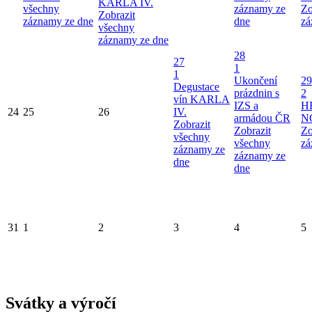
KARLA IV.
všechny
záznamy ze
Zo
Zobrazit
záznamy ze dne
dne
zá
všechny
záznamy ze dne
28
27
1
1
Ukončení
29
Degustace
prázdnin s
2
vín KARLA
IZS a
H
24
25
26
IV.
armádou ČR
N
Zobrazit
Zobrazit
Zo
všechny
všechny
zá
záznamy ze
záznamy ze
dne
dne
31
1
2
3
4
5
Svátky a výročí