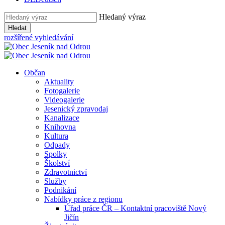
Hledaný výraz
Hledat
rozšířené vyhledávání
Občan
Aktuality
Fotogalerie
Videogalerie
Jesenický zpravodaj
Kanalizace
Knihovna
Kultura
Odpady
Spolky
Školství
Zdravotnictví
Služby
Podnikání
Nabídky práce z regionu
Úřad práce ČR – Kontaktní pracoviště Nový
Jičín