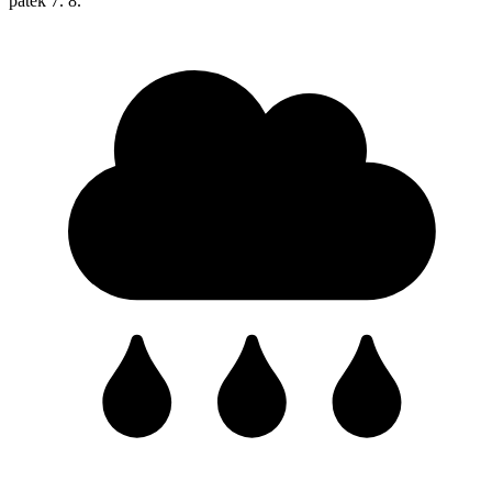
pátek
7. 8.