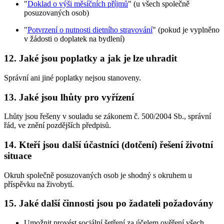
"
Doklad o výši měsíčních příjmů
" (u všech společně
posuzovaných osob)
"
Potvrzení o nutnosti dietního stravování
" (pokud je vyplněno
v žádosti o doplatek na bydlení)
12. Jaké jsou poplatky a jak je lze uhradit
Správní ani jiné poplatky nejsou stanoveny.
13. Jaké jsou lhůty pro vyřízení
Lhůty jsou řešeny v souladu se zákonem č. 500/2004 Sb., správní
řád, ve znění pozdějších předpisů.
14. Kteří jsou další účastníci (dotčení) řešení životní
situace
Okruh společně posuzovaných osob je shodný s okruhem u
příspěvku na živobytí.
15. Jaké další činnosti jsou po žadateli požadovány
Umožnit provést sociální šetření za účelem ověření všech