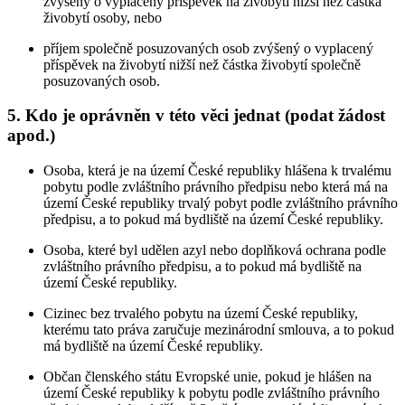
zvýšený o vyplacený příspěvek na živobytí nižší než částka
živobytí osoby, nebo
příjem společně posuzovaných osob zvýšený o vyplacený
příspěvek na živobytí nižší než částka živobytí společně
posuzovaných osob.
5. Kdo je oprávněn v této věci jednat (podat žádost
apod.)
Osoba, která je na území České republiky hlášena k trvalému
pobytu podle zvláštního právního předpisu nebo která má na
území České republiky trvalý pobyt podle zvláštního právního
předpisu, a to pokud má bydliště na území České republiky.
Osoba, které byl udělen azyl nebo doplňková ochrana podle
zvláštního právního předpisu, a to pokud má bydliště na
území České republiky.
Cizinec bez trvalého pobytu na území České republiky,
kterému tato práva zaručuje mezinárodní smlouva, a to pokud
má bydliště na území České republiky.
Občan členského státu Evropské unie, pokud je hlášen na
území České republiky k pobytu podle zvláštního právního