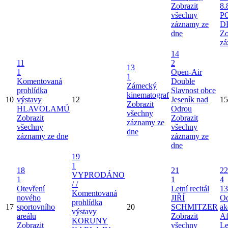
Zobrazit
8.
všechny
P
záznamy ze
D
dne
Zo
zá
14
11
2
13
1
Open-Air
1
Komentovaná
Double
Zámecký
prohlídka
Slavnost obce
kinematograf
10
výstavy
12
Jeseník nad
15
Zobrazit
HLAVOLAMŮ
Odrou
všechny
Zobrazit
Zobrazit
záznamy ze
všechny
všechny
dne
záznamy ze dne
záznamy ze
dne
19
1
18
21
22
VYPRODÁNO
1
1
4
/ /
Otevření
Letní recitál
13
Komentovaná
nového
JIŘÍ
Od
prohlídka
17
sportovního
20
SCHMITZER
ak
výstavy
areálu
Zobrazit
Af
KORUNY
Zobrazit
všechny
Le