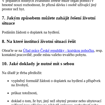
V případech hodných zvláštního zřetele může orgán pomoci v
hmotné nouzi rozhodnout, že přizná dávku i osobě užívající jiný
prostor než byt.
7. Jakým způsobem můžete zahájit řešení životní
situace
Podáním žádosti o doplatek na bydlení.
8. Na které instituci životní situaci řešit
Obraťte se na
Úřad práce České republiky - krajskou pobočku
, resp.
kontaktní pracoviště, podle místa vašeho trvalého pobytu.
10. Jaké doklady je nutné mít s sebou
Na úřadě je třeba předložit:
vyplněný formulář žádosti o doplatek na bydlení a příspěvek
na živobytí,
průkaz totožnosti,
doklad o tom, že byt, jiný než obytný prostor nebo ubytovací