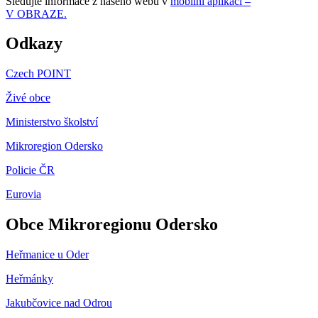
Sledujte informace z našeho webu v
mobilní aplikaci –
V OBRAZE.
Odkazy
Czech POINT
Živé obce
Ministerstvo školství
Mikroregion Odersko
Policie ČR
Eurovia
Obce Mikroregionu Odersko
Heřmanice u Oder
Heřmánky
Jakubčovice nad Odrou