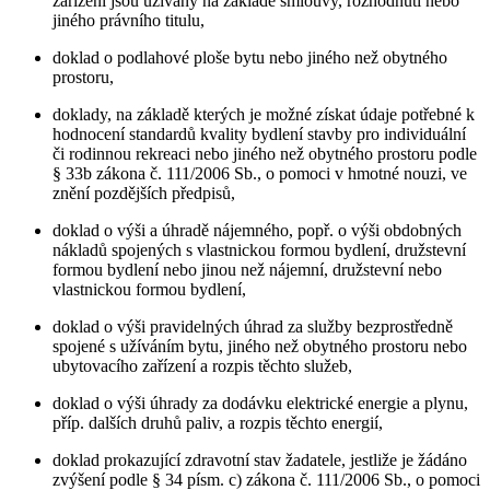
zařízení jsou užívány na základě smlouvy, rozhodnutí nebo
jiného právního titulu,
doklad o podlahové ploše bytu nebo jiného než obytného
prostoru,
doklady, na základě kterých je možné získat údaje potřebné k
hodnocení standardů kvality bydlení stavby pro individuální
či rodinnou rekreaci nebo jiného než obytného prostoru podle
§ 33b zákona č. 111/2006 Sb., o pomoci v hmotné nouzi, ve
znění pozdějších předpisů,
doklad o výši a úhradě nájemného, popř. o výši obdobných
nákladů spojených s vlastnickou formou bydlení, družstevní
formou bydlení nebo jinou než nájemní, družstevní nebo
vlastnickou formou bydlení,
doklad o výši pravidelných úhrad za služby bezprostředně
spojené s užíváním bytu, jiného než obytného prostoru nebo
ubytovacího zařízení a rozpis těchto služeb,
doklad o výši úhrady za dodávku elektrické energie a plynu,
příp. dalších druhů paliv, a rozpis těchto energií,
doklad prokazující zdravotní stav žadatele, jestliže je žádáno
zvýšení podle § 34 písm. c) zákona č. 111/2006 Sb., o pomoci