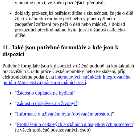
v hmotné nouzi, ve znění pozdějších předpisů,
doklady prokazující osiřelost dítěte a skutečnost, že jde o dítě
žijící v náhradní rodinné péči nebo v plném přímém
zaopatření zařízení pro péči o děti nebo mládež, a doklad
prokazující přechod nájmu bytu, jde-li o žádost osiřelého
dítěte.
11. Jaké jsou potřebné formuláře a kde jsou k
dispozici
Potřebné formuláře jsou k dispozici v tištěné podobě na kontaktních
pracovištích Úřadu práce České republiky nebo ke stažení, příp.
elektronickému podání, na
internetových stránkách Integrovaného
portálu Ministerstva práce a sociálních věcí
.
"
Žádost o doplatek na bydlení
"
"
Žádost o příspěvek na živobytí
"
"
Informace o užívaném bytu (obývaném prostoru)
"
"
Prohlášení o celkových sociálních a majetkových poměrech
"
(u všech společně posuzovaných osob)