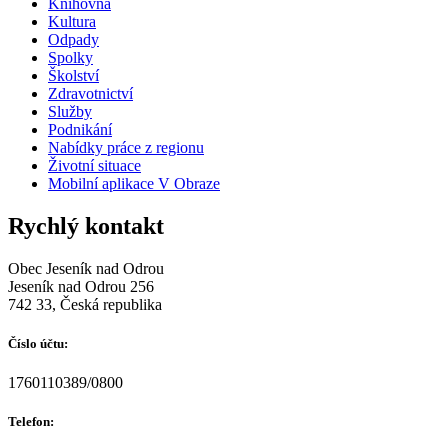
Knihovna
Kultura
Odpady
Spolky
Školství
Zdravotnictví
Služby
Podnikání
Nabídky práce z regionu
Životní situace
Mobilní aplikace V Obraze
Rychlý kontakt
Obec Jeseník nad Odrou
Jeseník nad Odrou 256
742 33, Česká republika
Číslo účtu:
1760110389/0800
Telefon: