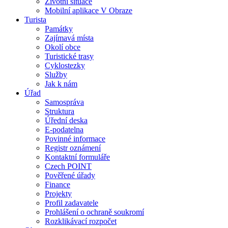
Životní situace
Mobilní aplikace V Obraze
Turista
Památky
Zajímavá místa
Okolí obce
Turistické trasy
Cyklostezky
Služby
Jak k nám
Úřad
Samospráva
Struktura
Úřední deska
E-podatelna
Povinné informace
Registr oznámení
Kontaktní formuláře
Czech POINT
Pověřené úřady
Finance
Projekty
Profil zadavatele
Prohlášení o ochraně soukromí
Rozklikávací rozpočet