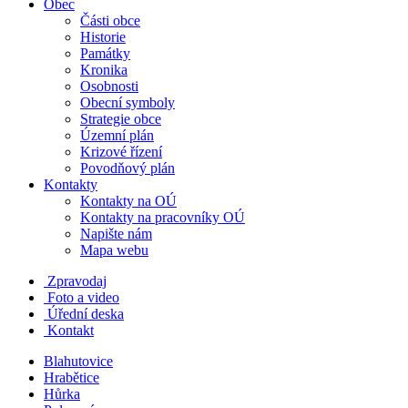
Obec
Části obce
Historie
Památky
Kronika
Osobnosti
Obecní symboly
Strategie obce
Územní plán
Krizové řízení
Povodňový plán
Kontakty
Kontakty na OÚ
Kontakty na pracovníky OÚ
Napište nám
Mapa webu
Zpravodaj
Foto a video
Úřední deska
Kontakt
Blahutovice
Hrabětice
Hůrka