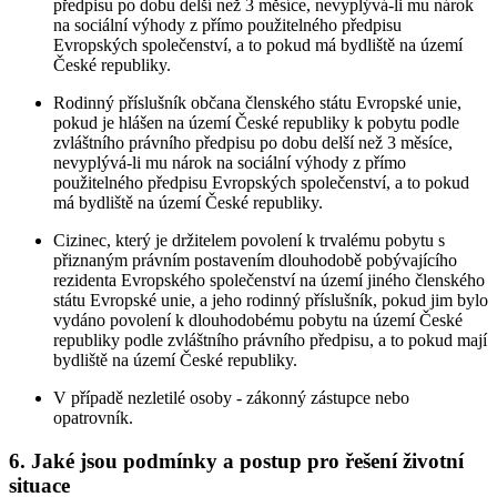
předpisu po dobu delší než 3 měsíce, nevyplývá-li mu nárok
na sociální výhody z přímo použitelného předpisu
Evropských společenství, a to pokud má bydliště na území
České republiky.
Rodinný příslušník občana členského státu Evropské unie,
pokud je hlášen na území České republiky k pobytu podle
zvláštního právního předpisu po dobu delší než 3 měsíce,
nevyplývá-li mu nárok na sociální výhody z přímo
použitelného předpisu Evropských společenství, a to pokud
má bydliště na území České republiky.
Cizinec, který je držitelem povolení k trvalému pobytu s
přiznaným právním postavením dlouhodobě pobývajícího
rezidenta Evropského společenství na území jiného členského
státu Evropské unie, a jeho rodinný příslušník, pokud jim bylo
vydáno povolení k dlouhodobému pobytu na území České
republiky podle zvláštního právního předpisu, a to pokud mají
bydliště na území České republiky.
V případě nezletilé osoby - zákonný zástupce nebo
opatrovník.
6. Jaké jsou podmínky a postup pro řešení životní
situace