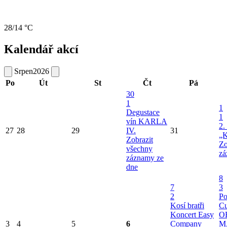
28/14 °C
Kalendář akcí
Srpen
2026
Po
Út
St
Čt
Pá
30
1
1
Degustace
1
vín KARLA
2.
27
28
29
IV.
31
„K
Zobrazit
Zo
všechny
zá
záznamy ze
dne
8
7
3
2
Po
Kosí bratři
Cu
Koncert Easy
O
3
4
5
6
Company
M