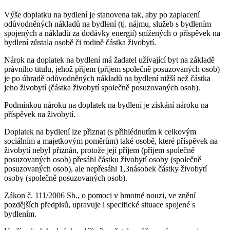
Výše doplatku na bydlení je stanovena tak, aby po zaplacení
odůvodněných nákladů na bydlení (tj. nájmu, služeb s bydlením
spojených a nákladů za dodávky energií) snížených o příspěvek na
bydlení zůstala osobě či rodině částka živobytí.
Nárok na doplatek na bydlení má žadatel užívající byt na základě
právního titulu, jehož příjem (příjem společně posuzovaných osob)
je po úhradě odůvodněných nákladů na bydlení nižší než částka
jeho živobytí (částka živobytí společně posuzovaných osob).
Podmínkou nároku na doplatek na bydlení je získání nároku na
příspěvek na živobytí.
Doplatek na bydlení lze přiznat (s přihlédnutím k celkovým
sociálním a majetkovým poměrům) také osobě, které příspěvek na
živobytí nebyl přiznán, protože její příjem (příjem společně
posuzovaných osob) přesáhl částku živobytí osoby (společně
posuzovaných osob), ale nepřesáhl 1,3násobek částky živobytí
osoby (společně posuzovaných osob).
Zákon č. 111/2006 Sb., o pomoci v hmotné nouzi, ve znění
pozdějších předpisů, upravuje i specifické situace spojené s
bydlením.