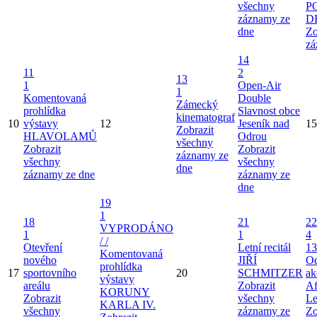
všechny
P
záznamy ze
D
dne
Zo
zá
14
11
2
13
1
Open-Air
1
Komentovaná
Double
Zámecký
prohlídka
Slavnost obce
kinematograf
10
výstavy
12
Jeseník nad
15
Zobrazit
HLAVOLAMŮ
Odrou
všechny
Zobrazit
Zobrazit
záznamy ze
všechny
všechny
dne
záznamy ze dne
záznamy ze
dne
19
1
18
21
22
VYPRODÁNO
1
1
4
/ /
Otevření
Letní recitál
13
Komentovaná
nového
JIŘÍ
Od
prohlídka
17
sportovního
20
SCHMITZER
ak
výstavy
areálu
Zobrazit
Af
KORUNY
Zobrazit
všechny
Le
KARLA IV.
všechny
záznamy ze
Zo