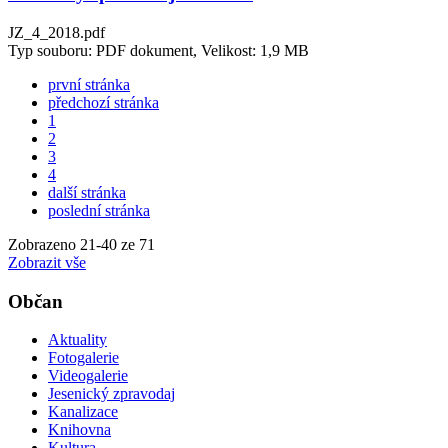
JZ_4_2018.pdf
Typ souboru: PDF dokument, Velikost: 1,9 MB
první stránka
předchozí stránka
1
2
3
4
další stránka
poslední stránka
Zobrazeno
21
-
40
ze 71
Zobrazit vše
Občan
Aktuality
Fotogalerie
Videogalerie
Jesenický zpravodaj
Kanalizace
Knihovna
Kultura