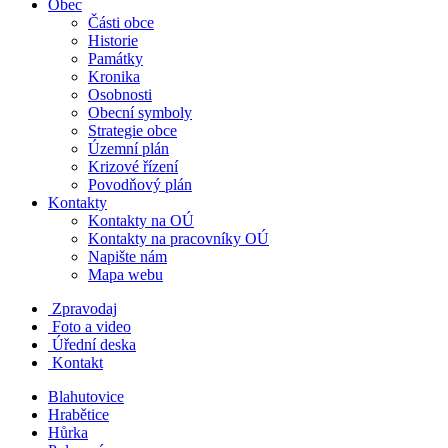
Obec
Části obce
Historie
Památky
Kronika
Osobnosti
Obecní symboly
Strategie obce
Územní plán
Krizové řízení
Povodňový plán
Kontakty
Kontakty na OÚ
Kontakty na pracovníky OÚ
Napište nám
Mapa webu
Zpravodaj
Foto a video
Úřední deska
Kontakt
Blahutovice
Hrabětice
Hůrka