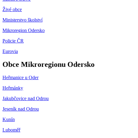
Živé obce
Ministerstvo školství
Mikroregion Odersko
Policie ČR
Eurovia
Obce Mikroregionu Odersko
Heřmanice u Oder
Heřmánky
Jakubčovice nad Odrou
Jeseník nad Odrou
Kunín
Luboměř