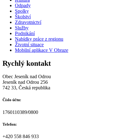
Odpady
Spolky
Školství
Zdravotnictví
Služby
Podnikání
Nabídky práce z regionu
Životní situace
Mobilní aplikace V Obraze
Rychlý kontakt
Obec Jeseník nad Odrou
Jeseník nad Odrou 256
742 33, Česká republika
Číslo účtu:
1760110389/0800
Telefon:
+420 558 846 933