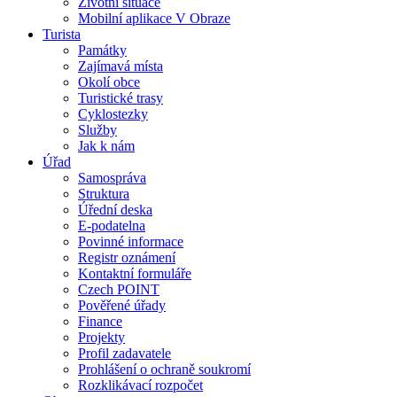
Životní situace
Mobilní aplikace V Obraze
Turista
Památky
Zajímavá místa
Okolí obce
Turistické trasy
Cyklostezky
Služby
Jak k nám
Úřad
Samospráva
Struktura
Úřední deska
E-podatelna
Povinné informace
Registr oznámení
Kontaktní formuláře
Czech POINT
Pověřené úřady
Finance
Projekty
Profil zadavatele
Prohlášení o ochraně soukromí
Rozklikávací rozpočet