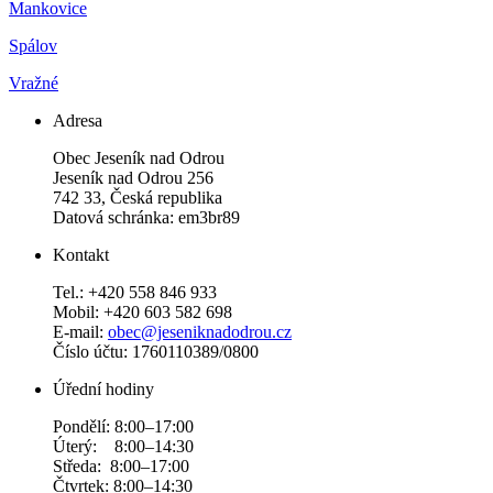
Mankovice
Spálov
Vražné
Adresa
Obec Jeseník nad Odrou
Jeseník nad Odrou 256
742 33, Česká republika
Datová schránka: em3br89
Kontakt
Tel.: +420 558 846 933
Mobil: +420 603 582 698
E-mail:
obec@jeseniknadodrou.cz
Číslo účtu: 1760110389/0800
Úřední hodiny
Pondělí: 8:00–17:00
Úterý: 8:00–14:30
Středa: 8:00–17:00
Čtvrtek: 8:00–14:30