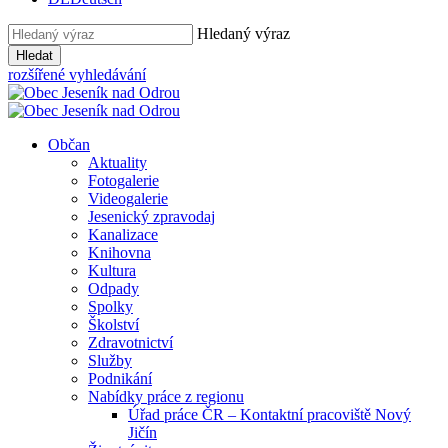
Hledaný výraz
Hledat
rozšířené vyhledávání
Občan
Aktuality
Fotogalerie
Videogalerie
Jesenický zpravodaj
Kanalizace
Knihovna
Kultura
Odpady
Spolky
Školství
Zdravotnictví
Služby
Podnikání
Nabídky práce z regionu
Úřad práce ČR – Kontaktní pracoviště Nový
Jičín