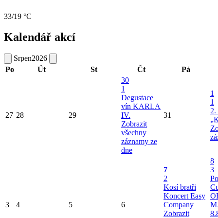
33/19 °C
Kalendář akcí
Srpen
2026
Po
Út
St
Čt
Pá
30
1
1
Degustace
1
vín KARLA
2.
27
28
29
IV.
31
„K
Zobrazit
Zo
všechny
zá
záznamy ze
dne
8
7
3
2
Po
Kosí bratři
Cu
Koncert Easy
O
3
4
5
6
Company
M
Zobrazit
8.