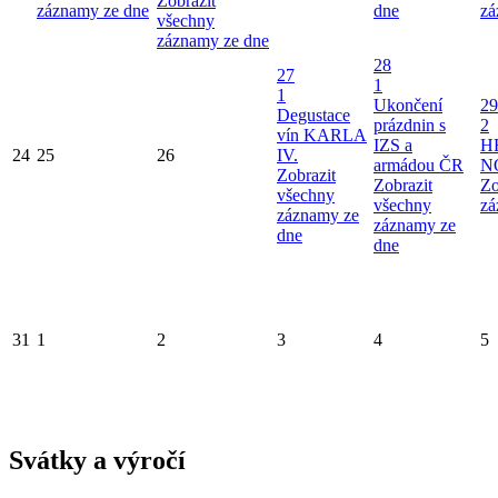
Zobrazit
záznamy ze dne
dne
zá
všechny
záznamy ze dne
28
27
1
1
Ukončení
29
Degustace
prázdnin s
2
vín KARLA
IZS a
H
24
25
26
IV.
armádou ČR
N
Zobrazit
Zobrazit
Zo
všechny
všechny
zá
záznamy ze
záznamy ze
dne
dne
31
1
2
3
4
5
Svátky a výročí