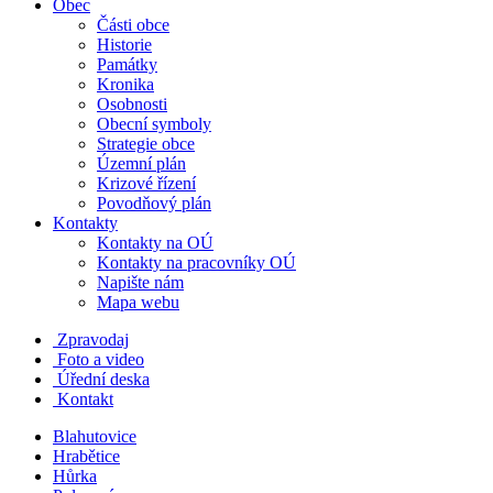
Obec
Části obce
Historie
Památky
Kronika
Osobnosti
Obecní symboly
Strategie obce
Územní plán
Krizové řízení
Povodňový plán
Kontakty
Kontakty na OÚ
Kontakty na pracovníky OÚ
Napište nám
Mapa webu
Zpravodaj
Foto a video
Úřední deska
Kontakt
Blahutovice
Hrabětice
Hůrka