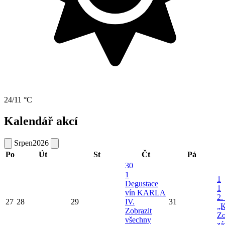
24/11 °C
Kalendář akcí
Srpen
2026
Po
Út
St
Čt
Pá
30
1
1
Degustace
1
vín KARLA
2.
27
28
29
IV.
31
„K
Zobrazit
Zo
všechny
zá