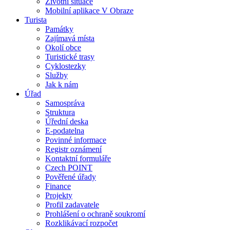
Životní situace
Mobilní aplikace V Obraze
Turista
Památky
Zajímavá místa
Okolí obce
Turistické trasy
Cyklostezky
Služby
Jak k nám
Úřad
Samospráva
Struktura
Úřední deska
E-podatelna
Povinné informace
Registr oznámení
Kontaktní formuláře
Czech POINT
Pověřené úřady
Finance
Projekty
Profil zadavatele
Prohlášení o ochraně soukromí
Rozklikávací rozpočet