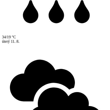
34/19 °C
úterý
11. 8.