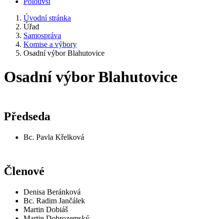
Polouvsí
Úvodní stránka
Úřad
Samospráva
Komise a výbory
Osadní výbor Blahutovice
Osadní výbor Blahutovice
Předseda
Bc. Pavla Křelková
Členové
Denisa Beránková
Bc. Radim Jančálek
Martin Dobiáš
Martin Dobrozemský