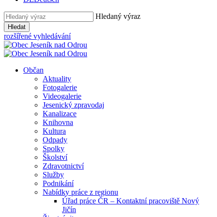
Hledaný výraz
Hledat
rozšířené vyhledávání
Občan
Aktuality
Fotogalerie
Videogalerie
Jesenický zpravodaj
Kanalizace
Knihovna
Kultura
Odpady
Spolky
Školství
Zdravotnictví
Služby
Podnikání
Nabídky práce z regionu
Úřad práce ČR – Kontaktní pracoviště Nový
Jičín