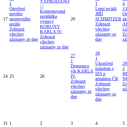
VYPRODÁNO
1
1
4
/ /
Otevření
Letní recitál
13
Komentovaná
nového
JIŘÍ
Od
prohlídka
17
sportovního
20
SCHMITZER
ak
výstavy
areálu
Zobrazit
Af
KORUNY
Zobrazit
všechny
Le
KARLA IV.
všechny
záznamy ze
Zo
Zobrazit
záznamy ze dne
dne
zá
všechny
záznamy ze dne
28
27
1
1
Ukončení
29
Degustace
prázdnin s
2
vín KARLA
IZS a
H
24
25
26
IV.
armádou ČR
N
Zobrazit
Zobrazit
Zo
všechny
všechny
zá
záznamy ze
záznamy ze
dne
dne
31
1
2
3
4
5