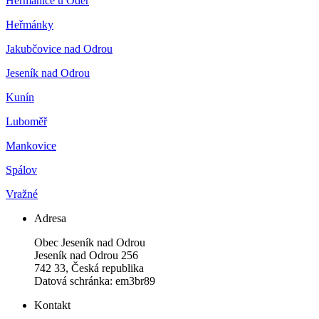
Heřmanice u Oder
Heřmánky
Jakubčovice nad Odrou
Jeseník nad Odrou
Kunín
Luboměř
Mankovice
Spálov
Vražné
Adresa
Obec Jeseník nad Odrou
Jeseník nad Odrou 256
742 33, Česká republika
Datová schránka: em3br89
Kontakt