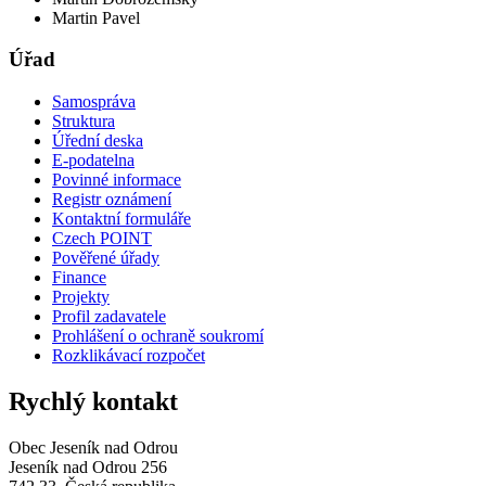
Martin Pavel
Úřad
Samospráva
Struktura
Úřední deska
E-podatelna
Povinné informace
Registr oznámení
Kontaktní formuláře
Czech POINT
Pověřené úřady
Finance
Projekty
Profil zadavatele
Prohlášení o ochraně soukromí
Rozklikávací rozpočet
Rychlý kontakt
Obec Jeseník nad Odrou
Jeseník nad Odrou 256