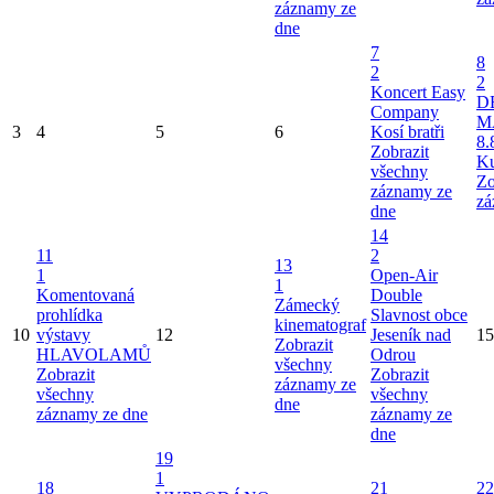
záznamy ze
dne
7
8
2
2
Koncert Easy
D
Company
M
3
4
5
6
Kosí bratři
8.
Zobrazit
Ku
všechny
Zo
záznamy ze
zá
dne
14
11
2
13
1
Open-Air
1
Komentovaná
Double
Zámecký
prohlídka
Slavnost obce
kinematograf
10
výstavy
12
Jeseník nad
15
Zobrazit
HLAVOLAMŮ
Odrou
všechny
Zobrazit
Zobrazit
záznamy ze
všechny
všechny
dne
záznamy ze dne
záznamy ze
dne
19
1
18
21
22