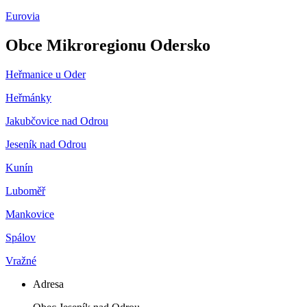
Eurovia
Obce Mikroregionu Odersko
Heřmanice u Oder
Heřmánky
Jakubčovice nad Odrou
Jeseník nad Odrou
Kunín
Luboměř
Mankovice
Spálov
Vražné
Adresa