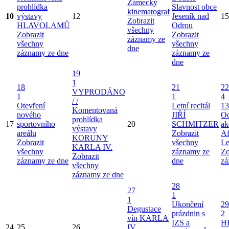
Zámecký
prohlídka
Slavnost obce
kinematograf
10
výstavy
12
Jeseník nad
15
Zobrazit
HLAVOLAMŮ
Odrou
všechny
Zobrazit
Zobrazit
záznamy ze
všechny
všechny
dne
záznamy ze dne
záznamy ze
dne
19
1
18
21
22
VYPRODÁNO
1
1
4
/ /
Otevření
Letní recitál
13
Komentovaná
nového
JIŘÍ
Od
prohlídka
17
sportovního
20
SCHMITZER
ak
výstavy
areálu
Zobrazit
Af
KORUNY
Zobrazit
všechny
Le
KARLA IV.
všechny
záznamy ze
Zo
Zobrazit
záznamy ze dne
dne
zá
všechny
záznamy ze dne
28
27
1
1
Ukončení
29
Degustace
prázdnin s
2
vín KARLA
IZS a
H
24
25
26
IV.