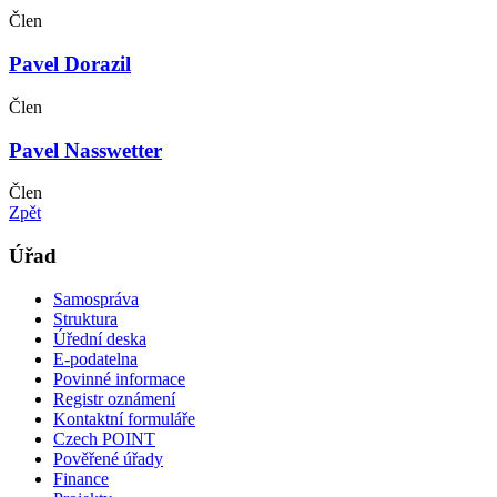
Člen
Pavel Dorazil
Člen
Pavel Nasswetter
Člen
Zpět
Úřad
Samospráva
Struktura
Úřední deska
E-podatelna
Povinné informace
Registr oznámení
Kontaktní formuláře
Czech POINT
Pověřené úřady
Finance