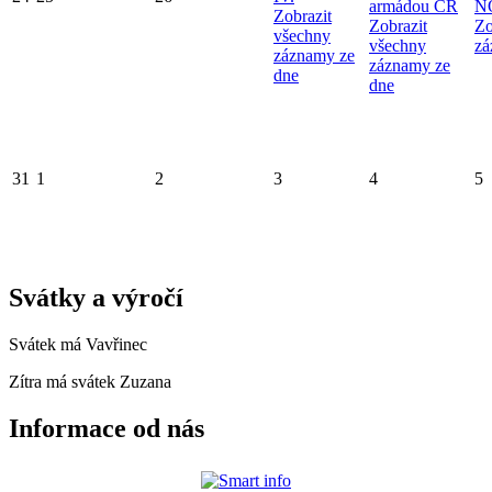
armádou ČR
N
Zobrazit
Zobrazit
Zo
všechny
všechny
zá
záznamy ze
záznamy ze
dne
dne
31
1
2
3
4
5
Svátky a výročí
Svátek má
Vavřinec
Zítra má svátek
Zuzana
Informace od nás