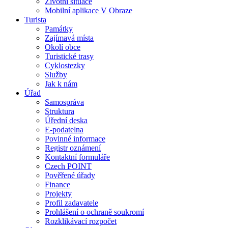
Životní situace
Mobilní aplikace V Obraze
Turista
Památky
Zajímavá místa
Okolí obce
Turistické trasy
Cyklostezky
Služby
Jak k nám
Úřad
Samospráva
Struktura
Úřední deska
E-podatelna
Povinné informace
Registr oznámení
Kontaktní formuláře
Czech POINT
Pověřené úřady
Finance
Projekty
Profil zadavatele
Prohlášení o ochraně soukromí
Rozklikávací rozpočet