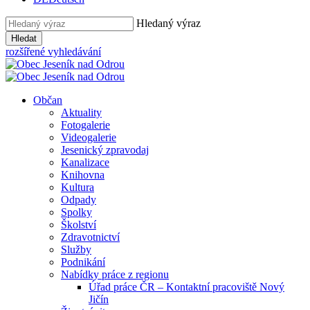
Hledaný výraz
Hledat
rozšířené vyhledávání
Občan
Aktuality
Fotogalerie
Videogalerie
Jesenický zpravodaj
Kanalizace
Knihovna
Kultura
Odpady
Spolky
Školství
Zdravotnictví
Služby
Podnikání
Nabídky práce z regionu
Úřad práce ČR – Kontaktní pracoviště Nový
Jičín