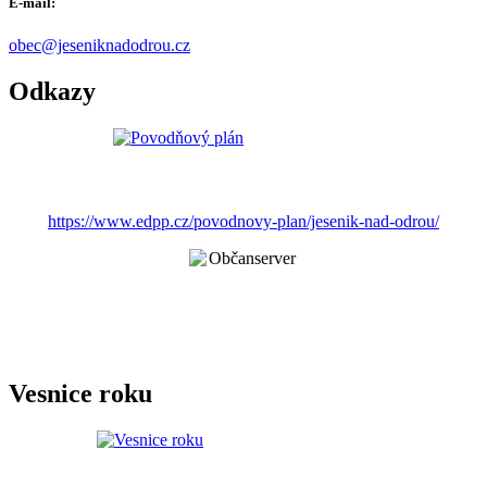
E-mail:
obec@jeseniknadodrou.cz
Odkazy
https://www.edpp.cz/povodnovy-plan/jesenik-nad-odrou/
Vesnice roku