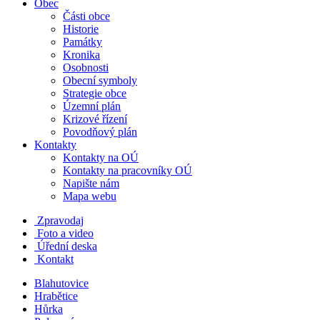
Obec
Části obce
Historie
Památky
Kronika
Osobnosti
Obecní symboly
Strategie obce
Územní plán
Krizové řízení
Povodňový plán
Kontakty
Kontakty na OÚ
Kontakty na pracovníky OÚ
Napište nám
Mapa webu
Zpravodaj
Foto a video
Úřední deska
Kontakt
Blahutovice
Hrabětice
Hůrka