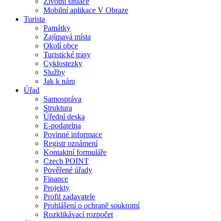
Životní situace
Mobilní aplikace V Obraze
Turista
Památky
Zajímavá místa
Okolí obce
Turistické trasy
Cyklostezky
Služby
Jak k nám
Úřad
Samospráva
Struktura
Úřední deska
E-podatelna
Povinné informace
Registr oznámení
Kontaktní formuláře
Czech POINT
Pověřené úřady
Finance
Projekty
Profil zadavatele
Prohlášení o ochraně soukromí
Rozklikávací rozpočet