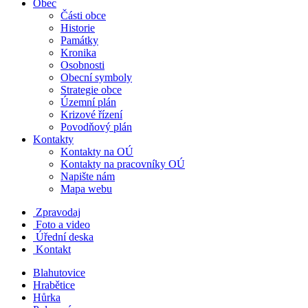
Obec
Části obce
Historie
Památky
Kronika
Osobnosti
Obecní symboly
Strategie obce
Územní plán
Krizové řízení
Povodňový plán
Kontakty
Kontakty na OÚ
Kontakty na pracovníky OÚ
Napište nám
Mapa webu
Zpravodaj
Foto a video
Úřední deska
Kontakt
Blahutovice
Hrabětice
Hůrka