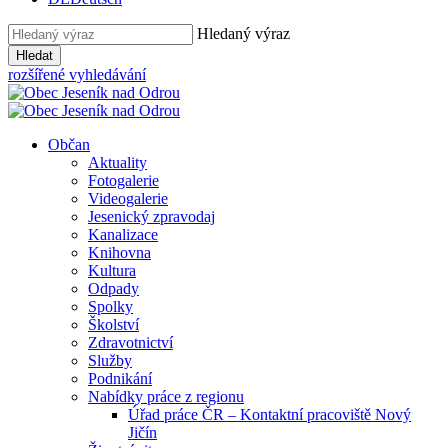
Hledaný výraz
Hledat
rozšířené vyhledávání
Občan
Aktuality
Fotogalerie
Videogalerie
Jesenický zpravodaj
Kanalizace
Knihovna
Kultura
Odpady
Spolky
Školství
Zdravotnictví
Služby
Podnikání
Nabídky práce z regionu
Úřad práce ČR – Kontaktní pracoviště Nový
Jičín