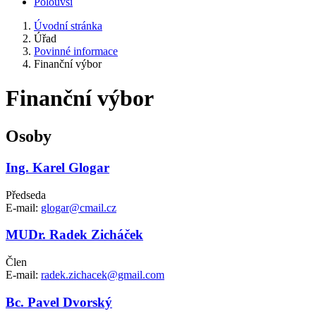
Polouvsí
Úvodní stránka
Úřad
Povinné informace
Finanční výbor
Finanční výbor
Osoby
Ing. Karel Glogar
Předseda
E-mail:
glogar@cmail.cz
MUDr. Radek Zicháček
Člen
E-mail:
radek.zichacek@gmail.com
Bc. Pavel Dvorský