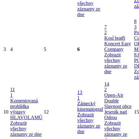
Zo
všechny
zá
záznamy ze
dne
8
7
3
2
Po
Kosí bratři
Cu
Koncert Easy
O
3
4
5
6
Company
M
Zobrazit
8.
všechny
P
záznamy ze
D
dne
Zo
zá
14
11
2
13
1
Open-Air
1
Komentovaná
Double
Zámecký
prohlídka
Slavnost obce
kinematograf
10
výstavy
12
Jeseník nad
15
Zobrazit
HLAVOLAMŮ
Odrou
všechny
Zobrazit
Zobrazit
záznamy ze
všechny
všechny
dne
záznamy ze dne
záznamy ze