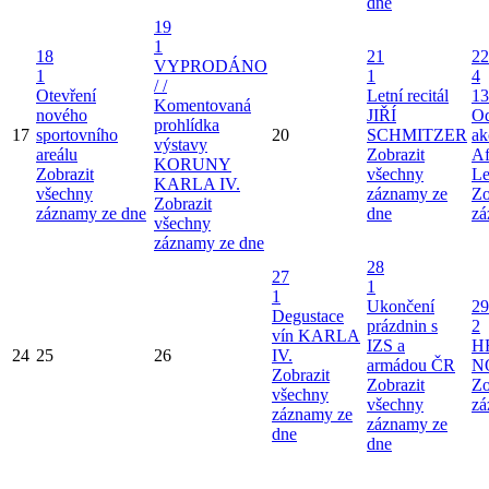
dne
19
1
18
21
22
VYPRODÁNO
1
1
4
/ /
Otevření
Letní recitál
13
Komentovaná
nového
JIŘÍ
Od
prohlídka
17
sportovního
20
SCHMITZER
ak
výstavy
areálu
Zobrazit
Af
KORUNY
Zobrazit
všechny
Le
KARLA IV.
všechny
záznamy ze
Zo
Zobrazit
záznamy ze dne
dne
zá
všechny
záznamy ze dne
28
27
1
1
Ukončení
29
Degustace
prázdnin s
2
vín KARLA
IZS a
H
24
25
26
IV.
armádou ČR
N
Zobrazit
Zobrazit
Zo
všechny
všechny
zá
záznamy ze
záznamy ze
dne
dne