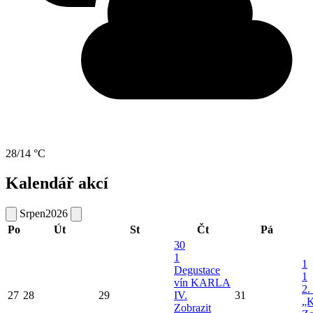
28/14 °C
Kalendář akcí
Srpen
2026
Po
Út
St
Čt
Pá
30
1
1
Degustace
1
vín KARLA
2.
27
28
29
IV.
31
„K
Zobrazit