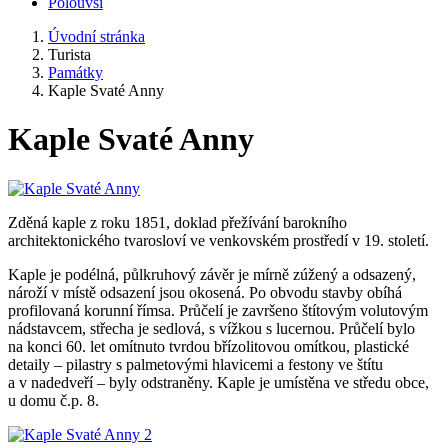
Polouvsí
Úvodní stránka
Turista
Památky
Kaple Svaté Anny
Kaple Svaté Anny
Zděná kaple z roku 1851, doklad přežívání barokního
architektonického tvarosloví ve venkovském prostředí v 19. století.
Kaple je podélná, půlkruhový závěr je mírně zúžený a odsazený,
nároží v místě odsazení jsou okosená. Po obvodu stavby obíhá
profilovaná korunní římsa. Průčelí je završeno štítovým volutovým
nádstavcem, střecha je sedlová, s vížkou s lucernou. Průčelí bylo
na konci 60. let omítnuto tvrdou břízolitovou omítkou, plastické
detaily – pilastry s palmetovými hlavicemi a festony ve štítu
a v nadedveří – byly odstraněny. Kaple je umístěna ve středu obce,
u domu č.p. 8.