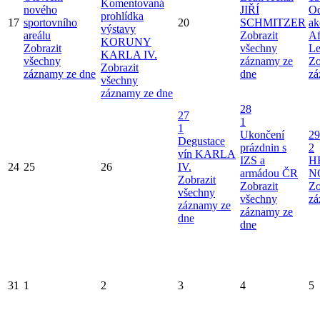
Komentovaná
nového
JIŘÍ
Od
prohlídka
17
sportovního
20
SCHMITZER
ak
výstavy
areálu
Zobrazit
Af
KORUNY
Zobrazit
všechny
Le
KARLA IV.
všechny
záznamy ze
Zo
Zobrazit
záznamy ze dne
dne
zá
všechny
záznamy ze dne
28
27
1
1
Ukončení
29
Degustace
prázdnin s
2
vín KARLA
IZS a
H
24
25
26
IV.
armádou ČR
N
Zobrazit
Zobrazit
Zo
všechny
všechny
zá
záznamy ze
záznamy ze
dne
dne
31
1
2
3
4
5