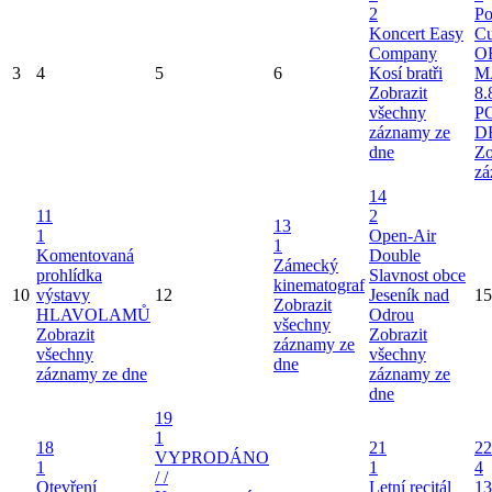
2
Po
Koncert Easy
Cu
Company
O
3
4
5
6
Kosí bratři
M
Zobrazit
8.
všechny
P
záznamy ze
D
dne
Zo
zá
14
11
2
13
1
Open-Air
1
Komentovaná
Double
Zámecký
prohlídka
Slavnost obce
kinematograf
10
výstavy
12
Jeseník nad
15
Zobrazit
HLAVOLAMŮ
Odrou
všechny
Zobrazit
Zobrazit
záznamy ze
všechny
všechny
dne
záznamy ze dne
záznamy ze
dne
19
1
18
21
22
VYPRODÁNO
1
1
4
/ /
Otevření
Letní recitál
13