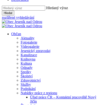
Hledaný výraz
Hledat
rozšířené vyhledávání
Občan
Aktuality
Fotogalerie
Videogalerie
Jesenický zpravodaj
Kanalizace
Knihovna
Kultura
Odpady
Spolky
Školství
Zdravotnictví
Služby
Podnikání
Nabídky práce z regionu
Úřad práce ČR – Kontaktní pracoviště Nový
Jičín