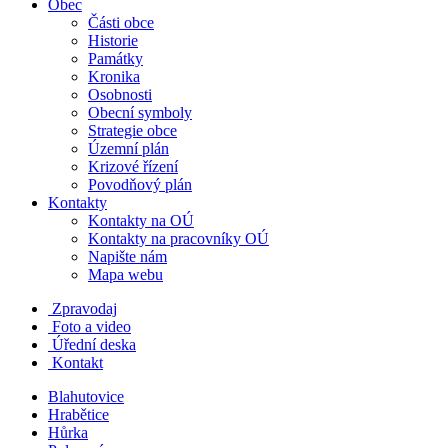
Obec
Části obce
Historie
Památky
Kronika
Osobnosti
Obecní symboly
Strategie obce
Územní plán
Krizové řízení
Povodňový plán
Kontakty
Kontakty na OÚ
Kontakty na pracovníky OÚ
Napište nám
Mapa webu
Zpravodaj
Foto a video
Úřední deska
Kontakt
Blahutovice
Hrabětice
Hůrka