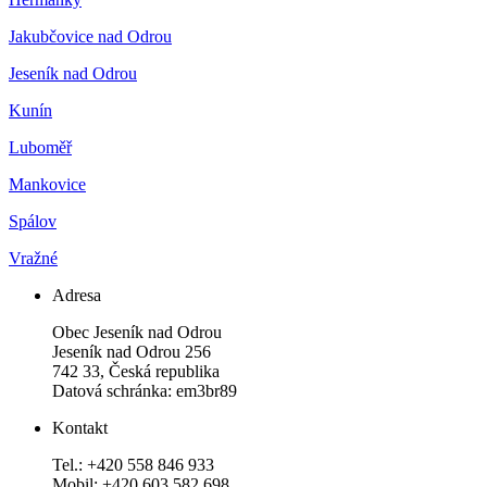
Jakubčovice nad Odrou
Jeseník nad Odrou
Kunín
Luboměř
Mankovice
Spálov
Vražné
Adresa
Obec Jeseník nad Odrou
Jeseník nad Odrou 256
742 33, Česká republika
Datová schránka: em3br89
Kontakt
Tel.: +420 558 846 933
Mobil: +420 603 582 698