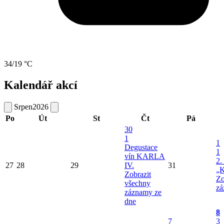
34/19 °C
Kalendář akcí
Srpen
2026
Po
Út
St
Čt
Pá
30
1
1
Degustace
1
vín KARLA
2.
27
28
29
IV.
31
„K
Zobrazit
Zo
všechny
zá
záznamy ze
dne
8
7
3