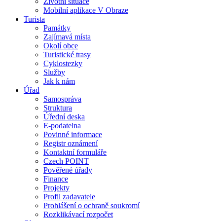
Životní situace
Mobilní aplikace V Obraze
Turista
Památky
Zajímavá místa
Okolí obce
Turistické trasy
Cyklostezky
Služby
Jak k nám
Úřad
Samospráva
Struktura
Úřední deska
E-podatelna
Povinné informace
Registr oznámení
Kontaktní formuláře
Czech POINT
Pověřené úřady
Finance
Projekty
Profil zadavatele
Prohlášení o ochraně soukromí
Rozklikávací rozpočet