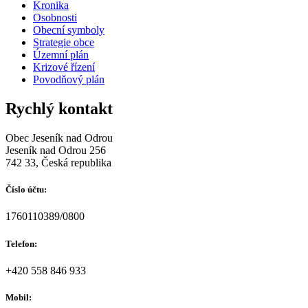
Kronika
Osobnosti
Obecní symboly
Strategie obce
Územní plán
Krizové řízení
Povodňový plán
Rychlý kontakt
Obec Jeseník nad Odrou
Jeseník nad Odrou 256
742 33, Česká republika
Číslo účtu:
1760110389/0800
Telefon:
+420 558 846 933
Mobil: