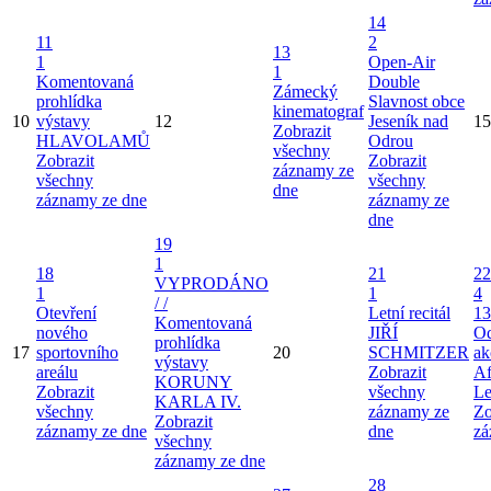
14
11
2
13
1
Open-Air
1
Komentovaná
Double
Zámecký
prohlídka
Slavnost obce
kinematograf
10
výstavy
12
Jeseník nad
15
Zobrazit
HLAVOLAMŮ
Odrou
všechny
Zobrazit
Zobrazit
záznamy ze
všechny
všechny
dne
záznamy ze dne
záznamy ze
dne
19
1
18
21
22
VYPRODÁNO
1
1
4
/ /
Otevření
Letní recitál
13
Komentovaná
nového
JIŘÍ
Od
prohlídka
17
sportovního
20
SCHMITZER
ak
výstavy
areálu
Zobrazit
Af
KORUNY
Zobrazit
všechny
Le
KARLA IV.
všechny
záznamy ze
Zo
Zobrazit
záznamy ze dne
dne
zá
všechny
záznamy ze dne
28