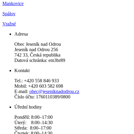
Mankovice
Spálov
Vražné
Adresa
Obec Jeseník nad Odrou
Jeseník nad Odrou 256
742 33, Česká republika
Datová schránka: em3br89
Kontakt
Tel.: +420 558 846 933
Mobil: +420 603 582 698
E-mail:
obec@jeseniknadodrou.cz
Číslo účtu: 1760110389/0800
Úřední hodiny
Pondělí: 8:00–17:00
Úterý: 8:00–14:30
Středa: 8:00–17:00
Čtvrtek: 8:00–14:30