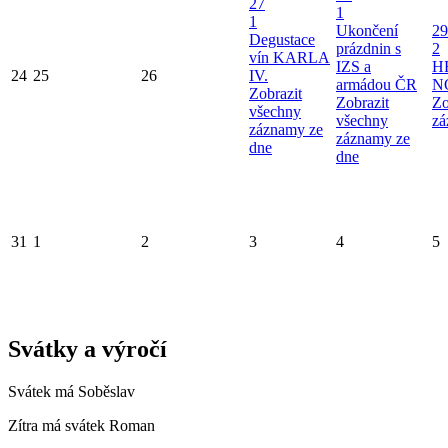
27
1
1
Ukončení
29
Degustace
prázdnin s
2
vín KARLA
IZS a
H
24
25
26
IV.
armádou ČR
N
Zobrazit
Zobrazit
Zo
všechny
všechny
zá
záznamy ze
záznamy ze
dne
dne
31
1
2
3
4
5
Svátky a výročí
Svátek má
Soběslav
Zítra má svátek
Roman