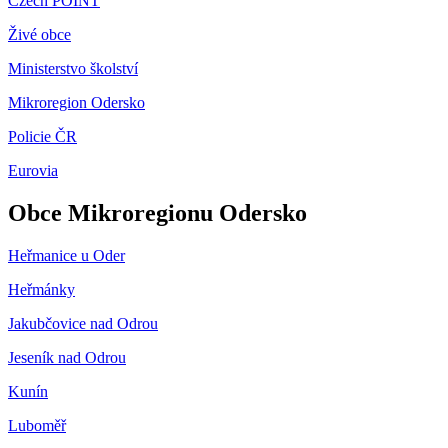
Czech POINT
Živé obce
Ministerstvo školství
Mikroregion Odersko
Policie ČR
Eurovia
Obce Mikroregionu Odersko
Heřmanice u Oder
Heřmánky
Jakubčovice nad Odrou
Jeseník nad Odrou
Kunín
Luboměř