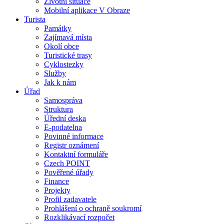
Životní situace
Mobilní aplikace V Obraze
Turista
Památky
Zajímavá místa
Okolí obce
Turistické trasy
Cyklostezky
Služby
Jak k nám
Úřad
Samospráva
Struktura
Úřední deska
E-podatelna
Povinné informace
Registr oznámení
Kontaktní formuláře
Czech POINT
Pověřené úřady
Finance
Projekty
Profil zadavatele
Prohlášení o ochraně soukromí
Rozklikávací rozpočet