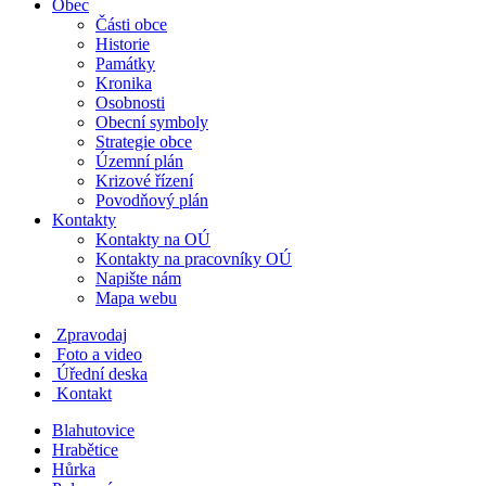
Obec
Části obce
Historie
Památky
Kronika
Osobnosti
Obecní symboly
Strategie obce
Územní plán
Krizové řízení
Povodňový plán
Kontakty
Kontakty na OÚ
Kontakty na pracovníky OÚ
Napište nám
Mapa webu
Zpravodaj
Foto a video
Úřední deska
Kontakt
Blahutovice
Hrabětice
Hůrka