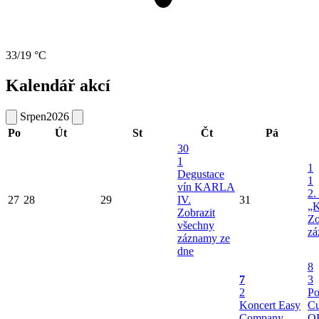
33/19 °C
Kalendář akcí
Srpen
2026
Po
Út
St
Čt
Pá
30
1
1
Degustace
1
vín KARLA
2.
27
28
29
IV.
31
„K
Zobrazit
Zo
všechny
zá
záznamy ze
dne
8
7
3
2
Po
Koncert Easy
Cu
Company
O