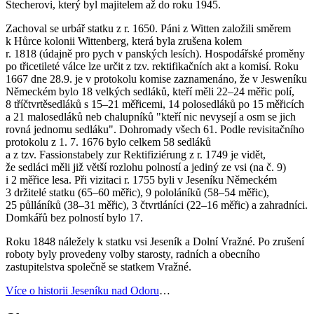
Stecherovi, který byl majitelem až do roku 1945.
Zachoval se urbář statku z r. 1650. Páni z Witten založili směrem
k Hůrce kolonii Wittenberg, která byla zrušena kolem
r. 1818 (údajně pro pych v panských lesích). Hospodářské proměny
po třicetileté válce lze určit z tzv. rektifikačních akt a komisí. Roku
1667 dne 28.9. je v protokolu komise zaznamenáno, že v Jesweníku
Německém bylo 18 velkých sedláků, kteří měli 22–24 měřic polí,
8 tříčtvrtěsedláků s 15–21 měřicemi, 14 polosedláků po 15 měřicích
a 21 malosedláků neb chalupníků "kteří nic nevysejí a osm se jich
rovná jednomu sedláku". Dohromady všech 61. Podle revisitačního
protokolu z 1. 7. 1676 bylo celkem 58 sedláků
a z tzv. Fassionstabely zur Rektifiziérung z r. 1749 je vidět,
že sedláci měli již větší rozlohu polností a jediný ze vsi (na č. 9)
i 2 měřice lesa. Při vizitaci r. 1755 byli v Jeseníku Německém
3 držitelé statku (65–60 měřic), 9 pololáníků (58–54 měřic),
25 půlláníků (38–31 měřic), 3 čtvrtláníci (22–16 měřic) a zahradníci.
Domkářů bez polností bylo 17.
Roku 1848 náležely k statku vsi Jeseník a Dolní Vražné. Po zrušení
roboty byly provedeny volby starosty, radních a obecního
zastupitelstva společně se statkem Vražné.
Více o historii Jeseníku nad Odoru
…