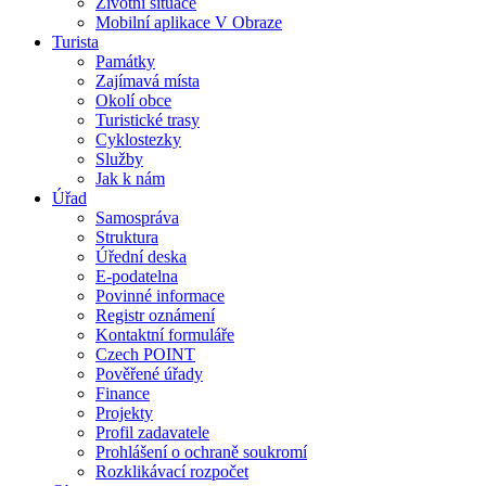
Životní situace
Mobilní aplikace V Obraze
Turista
Památky
Zajímavá místa
Okolí obce
Turistické trasy
Cyklostezky
Služby
Jak k nám
Úřad
Samospráva
Struktura
Úřední deska
E-podatelna
Povinné informace
Registr oznámení
Kontaktní formuláře
Czech POINT
Pověřené úřady
Finance
Projekty
Profil zadavatele
Prohlášení o ochraně soukromí
Rozklikávací rozpočet