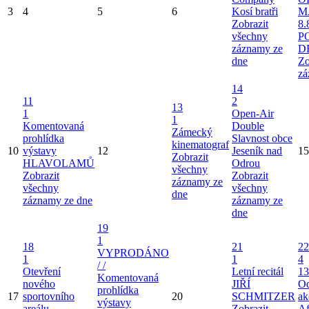
3
4
5
6
Kosí bratři
M
Zobrazit
8.
všechny
P
záznamy ze
D
dne
Zo
zá
14
11
2
13
1
Open-Air
1
Komentovaná
Double
Zámecký
prohlídka
Slavnost obce
kinematograf
10
výstavy
12
Jeseník nad
15
Zobrazit
HLAVOLAMŮ
Odrou
všechny
Zobrazit
Zobrazit
záznamy ze
všechny
všechny
dne
záznamy ze dne
záznamy ze
dne
19
1
18
21
22
VYPRODÁNO
1
1
4
/ /
Otevření
Letní recitál
13
Komentovaná
nového
JIŘÍ
Od
prohlídka
17
sportovního
20
SCHMITZER
ak
výstavy
areálu
Zobrazit
Af