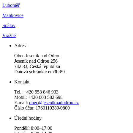
Luboměř
Mankovice
Spálov
Vražné
Adresa
Obec Jeseník nad Odrou
Jeseník nad Odrou 256
742 33, Česká republika
Datová schránka: em3br89
Kontakt
Tel.: +420 558 846 933
Mobil: +420 603 582 698
E-mail:
obec@jeseniknadodrou.cz
Číslo účtu: 1760110389/0800
Úřední hodiny
Pondělí: 8:00–17:00