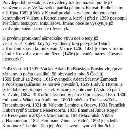
Pravděpodobné však je, že uvedený tok byl nazván podle již
založené osady. Ve 14. století patřila pánům z Kravař. Podle listiny
z 2. října 1383 ji Vok z Kravař prodal i s rychtou olomouckému
kanovníkovi Vilému z Kortenlangenu, který ji před r. 1399 postoupil
světícímu biskupovi Mikulášovi. Jméno obce se vyskytuje již
ve dvojím znění: Jasenice i Jessenyk.
K prvému proniknutí německého vlivu došlo tedy již
ve 13. a 14. století, kdy byl vylidněný kraj po vpádu Tatarů
a Kumánů znovu kolonizován. V roce 1406–1481 je obec v rukou
pánů z Kravař a v trestním řízení (1406) je uváděn název "Gesnyk
njemeczki".
Další vlastníci 1595: Václav Adam Podštátský z Prusinovic, (prvé
záznamy o počtu usedlíků: 58 obyvatel z toho 5 Čechů),
1599 Bohuš ze Zvole, 1616 evangelík Adam Šťastný Žampach
z Podštejna (zúčastnil se horlivě povstání), 1639 Ludvík Tharoulle
(v té době byl připojen statek Vražné), v polovině 17. století páni
ze Zvole, 1684 Jiří Kraštof–svobodný pán z Opruskova, 1685–1800
rod pánů z Wittenu a Andlernu, 1800 hraběnka Truchsess-Zeil-
Frauenburgová, 1821 dr. Valentin Laminet z Opavy, 1831 František
Hubert rytíř Stucker z Meiersdorfu, 1835 Emanuel Julius Roger
de Resseguier markýz z Miremontru, 1848 Maxmilián Viktor
d Hamoncóurt, 1851 Ferdinand Zinner z Vídně, 1892 jej zdědila
Karolína z Cischini. Tato jej předala svému synovci Jindřichu