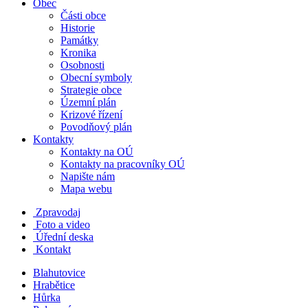
Obec
Části obce
Historie
Památky
Kronika
Osobnosti
Obecní symboly
Strategie obce
Územní plán
Krizové řízení
Povodňový plán
Kontakty
Kontakty na OÚ
Kontakty na pracovníky OÚ
Napište nám
Mapa webu
Zpravodaj
Foto a video
Úřední deska
Kontakt
Blahutovice
Hrabětice
Hůrka