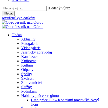
Hledaný výraz
Hledat
rozšířené vyhledávání
Občan
Aktuality
Fotogalerie
Videogalerie
Jesenický zpravodaj
Kanalizace
Knihovna
Kultura
Odpady
Spolky
Školství
Zdravotnictví
Služby
Podnikání
Nabídky práce z regionu
Úřad práce ČR – Kontaktní pracoviště Nový
Jičín