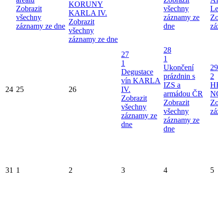
KORUNY
Zobrazit
všechny
Le
KARLA IV.
všechny
záznamy ze
Zo
Zobrazit
záznamy ze dne
dne
zá
všechny
záznamy ze dne
28
27
1
1
Ukončení
29
Degustace
prázdnin s
2
vín KARLA
IZS a
H
24
25
26
IV.
armádou ČR
N
Zobrazit
Zobrazit
Zo
všechny
všechny
zá
záznamy ze
záznamy ze
dne
dne
31
1
2
3
4
5