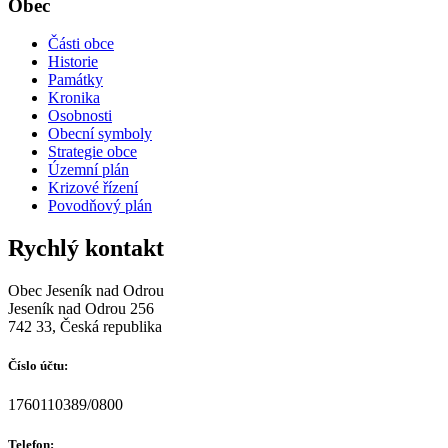
Obec
Části obce
Historie
Památky
Kronika
Osobnosti
Obecní symboly
Strategie obce
Územní plán
Krizové řízení
Povodňový plán
Rychlý kontakt
Obec Jeseník nad Odrou
Jeseník nad Odrou 256
742 33, Česká republika
Číslo účtu:
1760110389/0800
Telefon: