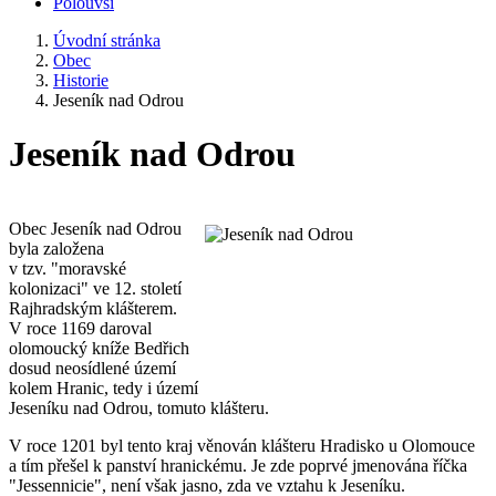
Polouvsí
Úvodní stránka
Obec
Historie
Jeseník nad Odrou
Jeseník nad Odrou
Obec Jeseník nad Odrou
byla založena
v tzv. "moravské
kolonizaci" ve 12. století
Rajhradským klášterem.
V roce 1169 daroval
olomoucký kníže Bedřich
dosud neosídlené území
kolem Hranic, tedy i území
Jeseníku nad Odrou, tomuto klášteru.
V roce 1201 byl tento kraj věnován klášteru Hradisko u Olomouce
a tím přešel k panství hranickému. Je zde poprvé jmenována říčka
"Jessennicie", není však jasno, zda ve vztahu k Jeseníku.