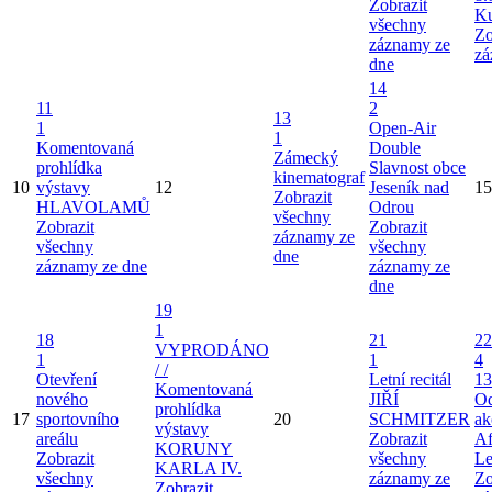
Zobrazit
Ku
všechny
Zo
záznamy ze
zá
dne
14
11
2
13
1
Open-Air
1
Komentovaná
Double
Zámecký
prohlídka
Slavnost obce
kinematograf
10
výstavy
12
Jeseník nad
15
Zobrazit
HLAVOLAMŮ
Odrou
všechny
Zobrazit
Zobrazit
záznamy ze
všechny
všechny
dne
záznamy ze dne
záznamy ze
dne
19
1
18
21
22
VYPRODÁNO
1
1
4
/ /
Otevření
Letní recitál
13
Komentovaná
nového
JIŘÍ
Od
prohlídka
17
sportovního
20
SCHMITZER
ak
výstavy
areálu
Zobrazit
Af
KORUNY
Zobrazit
všechny
Le
KARLA IV.
všechny
záznamy ze
Zo
Zobrazit