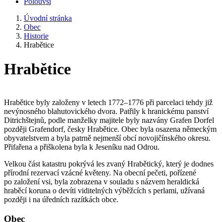
Polouvsí
Úvodní stránka
Obec
Historie
Hrabětice
Hrabětice
Hrabětice byly založeny v letech 1772–1776 při parcelaci tehdy již
nevýnosného blahutovického dvora. Patřily k hranickému panství
Ditrichštejnů, podle manželky majitele byly nazvány Grafen Dorfel
později Grafendorf, česky Hrabětice. Obec byla osazena německým
obyvatelstvem a byla patrně nejmenší obcí novojičínského okresu.
Přifařena a přiškolena byla k Jeseníku nad Odrou.
Velkou část katastru pokrývá les zvaný Hrabětický, který je dodnes
přírodní rezervací vzácné květeny. Na obecní pečeti, pořízené
po založení vsi, byla zobrazena v souladu s názvem heraldická
hraběcí koruna o devíti viditelných výběžcích s perlami, užívaná
později i na úředních razítkách obce.
Obec