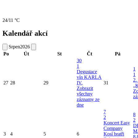
24/11 °C
Kalendář akcí
Srpen
2026
Po
Út
St
Čt
Pá
30
1
1
Degustace
1
vín KARLA
2.
27
28
29
IV.
31
„K
Zobrazit
Zo
všechny
zá
záznamy ze
dne
7
8
2
2
Koncert Easy
D
Company
M
3
4
5
6
Kosí bratři
8.