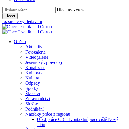
Hledaný výraz
Hledat
rozšířené vyhledávání
Občan
Aktuality
Fotogalerie
Videogalerie
Jesenický zpravodaj
Kanalizace
Knihovna
Kultura
Odpady
Spolky
Školství
Zdravotnictví
Služby
Podnikání
Nabídky práce z regionu
Úřad práce ČR – Kontaktní pracoviště Nový
Jičín