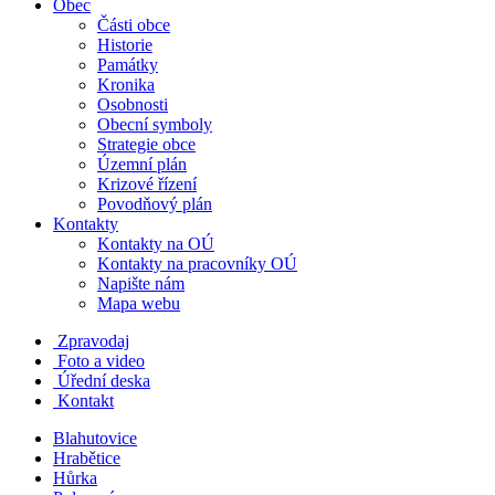
Obec
Části obce
Historie
Památky
Kronika
Osobnosti
Obecní symboly
Strategie obce
Územní plán
Krizové řízení
Povodňový plán
Kontakty
Kontakty na OÚ
Kontakty na pracovníky OÚ
Napište nám
Mapa webu
Zpravodaj
Foto a video
Úřední deska
Kontakt
Blahutovice
Hrabětice
Hůrka