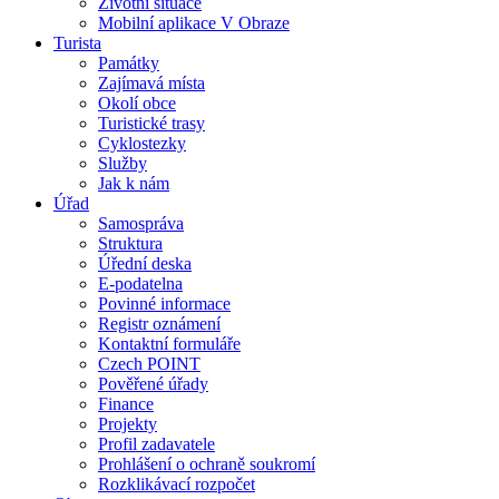
Životní situace
Mobilní aplikace V Obraze
Turista
Památky
Zajímavá místa
Okolí obce
Turistické trasy
Cyklostezky
Služby
Jak k nám
Úřad
Samospráva
Struktura
Úřední deska
E-podatelna
Povinné informace
Registr oznámení
Kontaktní formuláře
Czech POINT
Pověřené úřady
Finance
Projekty
Profil zadavatele
Prohlášení o ochraně soukromí
Rozklikávací rozpočet