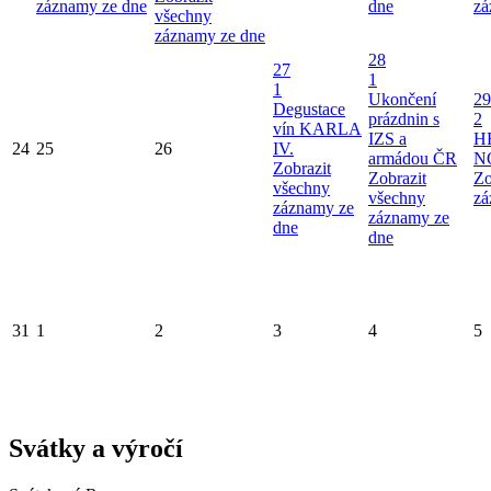
záznamy ze dne
dne
zá
všechny
záznamy ze dne
28
27
1
1
Ukončení
29
Degustace
prázdnin s
2
vín KARLA
IZS a
H
24
25
26
IV.
armádou ČR
N
Zobrazit
Zobrazit
Zo
všechny
všechny
zá
záznamy ze
záznamy ze
dne
dne
31
1
2
3
4
5
Svátky a výročí