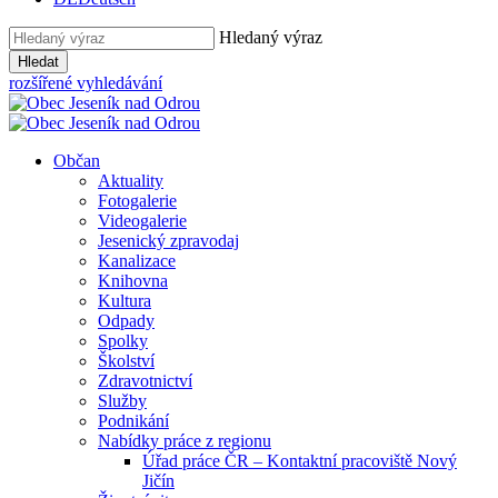
Hledaný výraz
Hledat
rozšířené vyhledávání
Občan
Aktuality
Fotogalerie
Videogalerie
Jesenický zpravodaj
Kanalizace
Knihovna
Kultura
Odpady
Spolky
Školství
Zdravotnictví
Služby
Podnikání
Nabídky práce z regionu
Úřad práce ČR – Kontaktní pracoviště Nový
Jičín