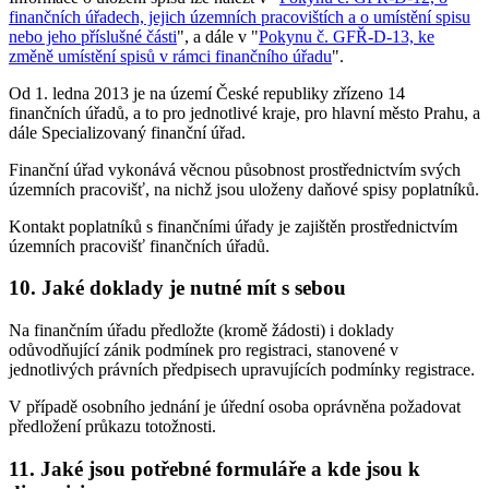
finančních úřadech, jejich územních pracovištích a o umístění spisu
nebo jeho příslušné části
", a dále v "
Pokynu č. GFŘ-D-13, ke
změně umístění spisů v rámci finančního úřadu
".
Od 1. ledna 2013 je na území České republiky zřízeno 14
finančních úřadů, a to pro jednotlivé kraje, pro hlavní město Prahu, a
dále Specializovaný finanční úřad.
Finanční úřad vykonává věcnou působnost prostřednictvím svých
územních pracovišť, na nichž jsou uloženy daňové spisy poplatníků.
Kontakt poplatníků s finančními úřady je zajištěn prostřednictvím
územních pracovišť finančních úřadů.
10. Jaké doklady je nutné mít s sebou
Na finančním úřadu předložte (kromě žádosti) i doklady
odůvodňující zánik podmínek pro registraci, stanovené v
jednotlivých právních předpisech upravujících podmínky registrace.
V případě osobního jednání je úřední osoba oprávněna požadovat
předložení průkazu totožnosti.
11. Jaké jsou potřebné formuláře a kde jsou k