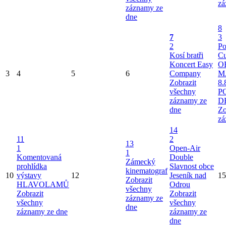
zá
záznamy ze
dne
8
7
3
2
Po
Kosí bratři
Cu
Koncert Easy
O
3
4
5
6
Company
M
Zobrazit
8.
všechny
P
záznamy ze
D
dne
Zo
zá
14
11
2
13
1
Open-Air
1
Komentovaná
Double
Zámecký
prohlídka
Slavnost obce
kinematograf
10
výstavy
12
Jeseník nad
15
Zobrazit
HLAVOLAMŮ
Odrou
všechny
Zobrazit
Zobrazit
záznamy ze
všechny
všechny
dne
záznamy ze dne
záznamy ze
dne