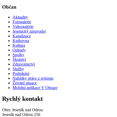
Občan
Aktuality
Fotogalerie
Videogalerie
Jesenický zpravodaj
Kanalizace
Knihovna
Kultura
Odpady
Spolky
Školství
Zdravotnictví
Služby
Podnikání
Nabídky práce z regionu
Životní situace
Mobilní aplikace V Obraze
Rychlý kontakt
Obec Jeseník nad Odrou
Jeseník nad Odrou 256