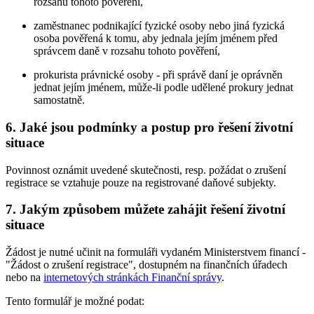
rozsahu tohoto pověření,
zaměstnanec podnikající fyzické osoby nebo jiná fyzická
osoba pověřená k tomu, aby jednala jejím jménem před
správcem daně v rozsahu tohoto pověření,
prokurista právnické osoby - při správě daní je oprávněn
jednat jejím jménem, může-li podle udělené prokury jednat
samostatně.
6. Jaké jsou podmínky a postup pro řešení životní
situace
Povinnost oznámit uvedené skutečnosti, resp. požádat o zrušení
registrace se vztahuje pouze na registrované daňové subjekty.
7. Jakým způsobem můžete zahájit řešení životní
situace
Žádost je nutné učinit na formuláři vydaném Ministerstvem financí -
"Žádost o zrušení registrace", dostupném na finančních úřadech
nebo na
internetových stránkách Finanční správy
.
Tento formulář je možné podat: