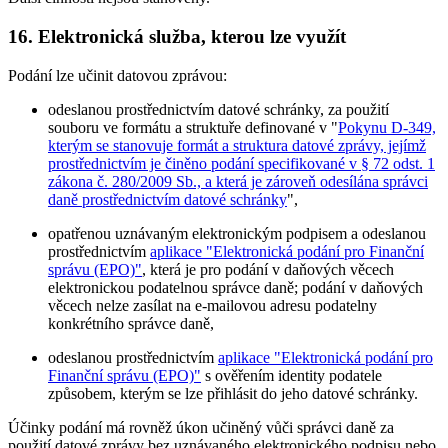
16. Elektronická služba, kterou lze využít
Podání lze učinit datovou zprávou:
odeslanou prostřednictvím datové schránky, za použití
souboru ve formátu a struktuře definované v "
Pokynu D-349,
kterým se stanovuje formát a struktura datové zprávy, jejímž
prostřednictvím je činěno podání specifikované v § 72 odst. 1
zákona č. 280/2009 Sb., a která je zároveň odesílána správci
daně prostřednictvím datové schránky
",
opatřenou uznávaným elektronickým podpisem a odeslanou
prostřednictvím
aplikace "Elektronická podání pro Finanční
správu (EPO)"
, která je pro podání v daňových věcech
elektronickou podatelnou správce daně; podání v daňových
věcech nelze zasílat na e-mailovou adresu podatelny
konkrétního správce daně,
odeslanou prostřednictvím
aplikace "Elektronická podání pro
Finanční správu (EPO)"
s ověřením identity podatele
způsobem, kterým se lze přihlásit do jeho datové schránky.
Účinky podání má rovněž úkon učiněný vůči správci daně za
použití datové zprávy bez uznávaného elektronického podpisu nebo