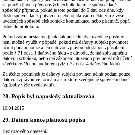
za použití jiných přenosových technik, které je správce daně
způsobilý přijmout, pokud je toto podání do 5 dnů ode dne, kdy
došlo správci daně, potvrzeno nebo opakováno některým z výše
uvedených způsobů elektronické komunikace, nebo písemně, popř.
ústně do protokolu.
Pokud zákon nestanoví jinak, tak poslední dva uvedené postupy
není možné využít v případě, pokud má daňový subjekt povinnost
učinit podání pouze a jen datovou zprávou odeslanou způsobem
podle § 71 odst. 1 daňového řádu - z důvodu, že má zpřístupněnu
datovou schránku, nebo má zákonem uloženou povinnost mít účetní
závěrku ověřenou auditorem (viz § 72 odst. 4 daňového řádu).
Za těchto podmínek je daňový subjekt povinen učinit podání pouze
datovou zprávou ve formátu a struktuře zveřejněné správcem daně
(způsoby výše uvedenými).
28. Popis byl naposledy aktualizován
10.04.2015
29. Datum konce platnosti popisu
Bez časového omezení.