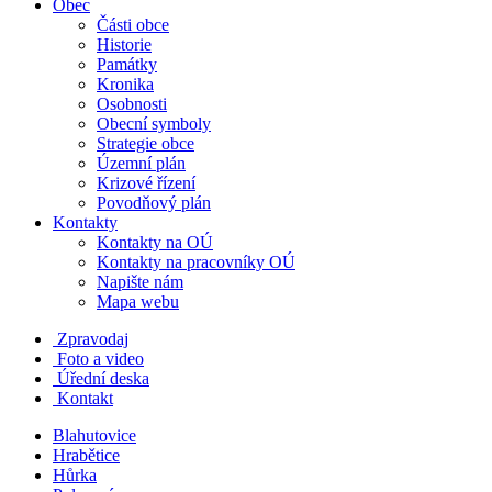
Obec
Části obce
Historie
Památky
Kronika
Osobnosti
Obecní symboly
Strategie obce
Územní plán
Krizové řízení
Povodňový plán
Kontakty
Kontakty na OÚ
Kontakty na pracovníky OÚ
Napište nám
Mapa webu
Zpravodaj
Foto a video
Úřední deska
Kontakt
Blahutovice
Hrabětice
Hůrka