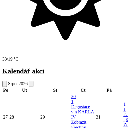
33/19 °C
Kalendář akcí
Srpen
2026
Po
Út
St
Čt
Pá
30
1
1
Degustace
1
vín KARLA
2.
27
28
29
IV.
31
„K
Zobrazit
Zo
všechny