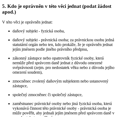
5. Kdo je oprávněn v této věci jednat (podat žádost
apod.)
V této věci je oprávněn jednat:
daňový subjekt - fyzická osoba,
daňový subjekt - právnická osoba; za právnickou osobu jedná
statutární orgán nebo ten, kdo prokáže, že je oprávněn jednat
jejím jménem podle jiného právního předpisu,
zákonný zástupce nebo opatrovník fyzické osoby, která
nemůže před správcem daně jednat z důvodu omezené
svéprávnosti (zejm. pro nedostatek věku nebo z důvodu jejího
omezení soudem),
zmocněnec zvolený daňovým subjektem nebo ustanovený
zástupce,
společný zmocněnec či společný zástupce,
zaměstnanec právnické osoby nebo jiná fyzická osoba, která
vykonává činnost této právnické osoby - právnická osoba je
může pověřit, aby jednali jejím jménem před správcem daně v