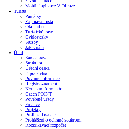
Životní situace
Mobilní aplikace V Obraze
Turista
Památky
Zajímavá místa
Okolí obce
Turistické trasy
Cyklostezky
Služby
Jak k nám
Úřad
Samospráva
Struktura
Úřední deska
E-podatelna
Povinné informace
Registr oznámení
Kontaktní formuláře
Czech POINT
Pověřené úřady
Finance
Projekty
Profil zadavatele
Prohlášení o ochraně soukromí
Rozklikávací rozpočet