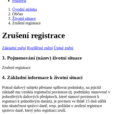
Polouvsí
Úvodní stránka
Občan
Životní situace
Zrušení registrace
Zrušení registrace
Základní znění
Rozšířené znění
Úplné znění
3. Pojmenování (název) životní situace
Zrušení registrace
4. Základní informace k životní situaci
Pokud daňový subjekt přestane splňovat podmínky, na jejichž
základě mu vznikla registrační povinnost (tj. podmínky stanovené v
jednotlivých daňových předpisech, které stanoví povinnost k
registraci k jednotlivým daním), je povinen ve lhůtě 15 dnů sdělit
tuto skutečnost správci daně, resp. požádat o zrušení registrace
správce daně, který jeho registraci zruší.