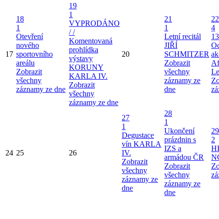
19
1
18
21
22
VYPRODÁNO
1
1
4
/ /
Otevření
Letní recitál
13
Komentovaná
nového
JIŘÍ
Od
prohlídka
17
sportovního
20
SCHMITZER
ak
výstavy
areálu
Zobrazit
Af
KORUNY
Zobrazit
všechny
Le
KARLA IV.
všechny
záznamy ze
Zo
Zobrazit
záznamy ze dne
dne
zá
všechny
záznamy ze dne
28
27
1
1
Ukončení
29
Degustace
prázdnin s
2
vín KARLA
IZS a
H
24
25
26
IV.
armádou ČR
N
Zobrazit
Zobrazit
Zo
všechny
všechny
zá
záznamy ze
záznamy ze
dne
dne