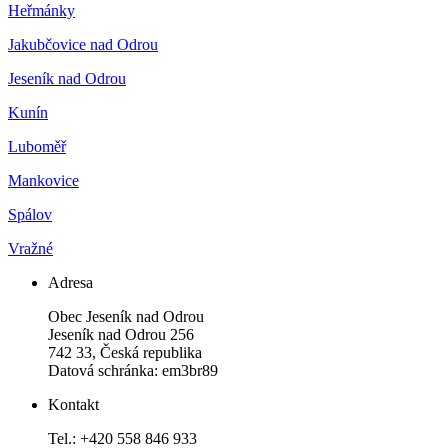
Heřmánky
Jakubčovice nad Odrou
Jeseník nad Odrou
Kunín
Luboměř
Mankovice
Spálov
Vražné
Adresa
Obec Jeseník nad Odrou
Jeseník nad Odrou 256
742 33, Česká republika
Datová schránka: em3br89
Kontakt
Tel.: +420 558 846 933