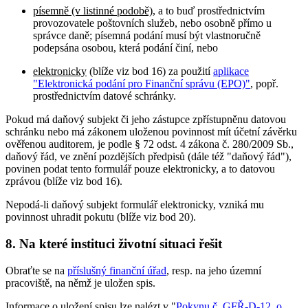
písemně (v listinné podobě)
, a to buď prostřednictvím
provozovatele poštovních služeb, nebo osobně přímo u
správce daně; písemná podání musí být vlastnoručně
podepsána osobou, která podání činí, nebo
elektronicky
(blíže viz bod 16) za použití
aplikace
"Elektronická podání pro Finanční správu (EPO)"
, popř.
prostřednictvím datové schránky.
Pokud má daňový subjekt či jeho zástupce zpřístupněnu datovou
schránku nebo má zákonem uloženou povinnost mít účetní závěrku
ověřenou auditorem, je podle § 72 odst. 4 zákona č. 280/2009 Sb.,
daňový řád, ve znění pozdějších předpisů (dále též "daňový řád"),
povinen podat tento formulář pouze elektronicky, a to datovou
zprávou (blíže viz bod 16).
Nepodá-li daňový subjekt formulář elektronicky, vzniká mu
povinnost uhradit pokutu (blíže viz bod 20).
8. Na které instituci životní situaci řešit
Obraťte se na
příslušný finanční úřad
, resp. na jeho územní
pracoviště, na němž je uložen spis.
Informace o uložení spisu lze nalézt v "
Pokynu č. GFŘ-D-12, o