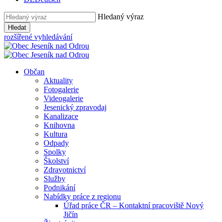
Hledaný výraz
Hledat
rozšířené vyhledávání
Občan
Aktuality
Fotogalerie
Videogalerie
Jesenický zpravodaj
Kanalizace
Knihovna
Kultura
Odpady
Spolky
Školství
Zdravotnictví
Služby
Podnikání
Nabídky práce z regionu
Úřad práce ČR – Kontaktní pracoviště Nový
Jičín