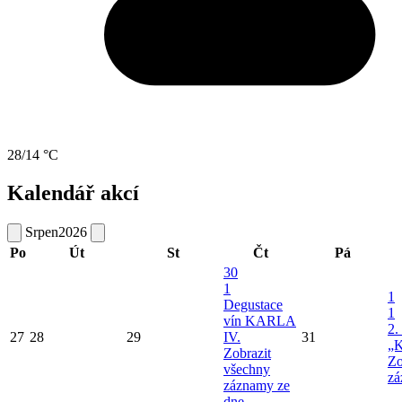
28/14 °C
Kalendář akcí
Srpen
2026
Po
Út
St
Čt
Pá
30
1
1
Degustace
1
vín KARLA
2.
27
28
29
IV.
31
„K
Zobrazit
Zo
všechny
zá
záznamy ze
dne