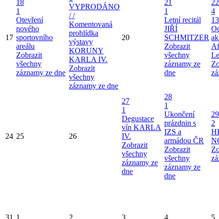
18
21
22
VYPRODÁNO
1
1
4
/ /
Otevření
Letní recitál
13
Komentovaná
nového
JIŘÍ
Od
prohlídka
17
sportovního
20
SCHMITZER
ak
výstavy
areálu
Zobrazit
Af
KORUNY
Zobrazit
všechny
Le
KARLA IV.
všechny
záznamy ze
Zo
Zobrazit
záznamy ze dne
dne
zá
všechny
záznamy ze dne
28
27
1
1
Ukončení
29
Degustace
prázdnin s
2
vín KARLA
IZS a
H
24
25
26
IV.
armádou ČR
N
Zobrazit
Zobrazit
Zo
všechny
všechny
zá
záznamy ze
záznamy ze
dne
dne
31
1
2
3
4
5