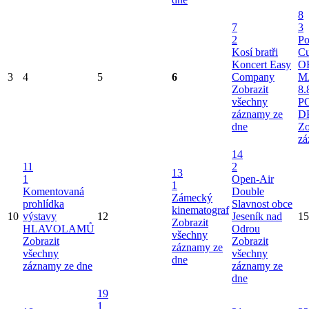
8
7
3
2
Po
Kosí bratři
Cu
Koncert Easy
O
3
4
5
6
Company
M
Zobrazit
8.
všechny
P
záznamy ze
D
dne
Zo
zá
14
11
2
13
1
Open-Air
1
Komentovaná
Double
Zámecký
prohlídka
Slavnost obce
kinematograf
10
výstavy
12
Jeseník nad
15
Zobrazit
HLAVOLAMŮ
Odrou
všechny
Zobrazit
Zobrazit
záznamy ze
všechny
všechny
dne
záznamy ze dne
záznamy ze
dne
19
1