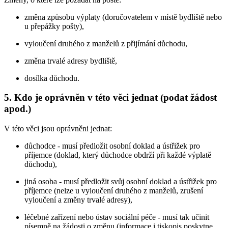
změna způsobu výplaty (doručovatelem v místě bydliště nebo
u přepážky pošty),
vyloučení druhého z manželů z přijímání důchodu,
změna trvalé adresy bydliště,
dosílka důchodu.
5. Kdo je oprávněn v této věci jednat (podat žádost
apod.)
V této věci jsou oprávněni jednat:
důchodce - musí předložit osobní doklad a ústřižek pro
příjemce (doklad, který důchodce obdrží při každé výplatě
důchodu),
jiná osoba - musí předložit svůj osobní doklad a ústřižek pro
příjemce (nelze u vyloučení druhého z manželů, zrušení
vyloučení a změny trvalé adresy),
léčebné zařízení nebo ústav sociální péče - musí tak učinit
písemně na žádosti o změnu (informace i tiskopis poskytne