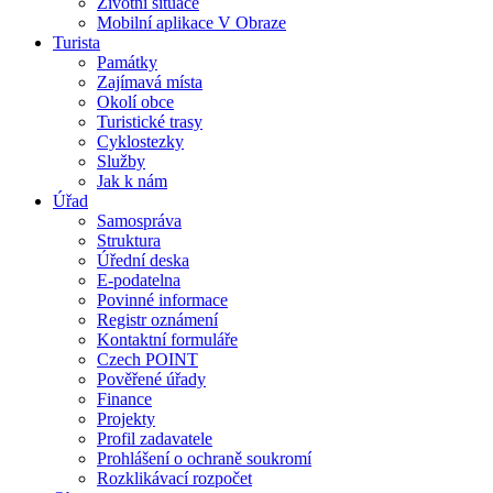
Životní situace
Mobilní aplikace V Obraze
Turista
Památky
Zajímavá místa
Okolí obce
Turistické trasy
Cyklostezky
Služby
Jak k nám
Úřad
Samospráva
Struktura
Úřední deska
E-podatelna
Povinné informace
Registr oznámení
Kontaktní formuláře
Czech POINT
Pověřené úřady
Finance
Projekty
Profil zadavatele
Prohlášení o ochraně soukromí
Rozklikávací rozpočet