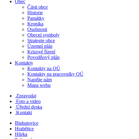
Obec
Části obce
Historie
Památky
Kronika
Osobnosti
Obecní symboly
Strategie obce
Územní plán
Krizové řízení
Povodňový plán
Kontakty
Kontakty na OÚ
Kontakty na pracovníky OÚ
Napište nám
Mapa webu
Zpravodaj
Foto a video
Úřední deska
Kontakt
Blahutovice
Hrabětice
Hůrka