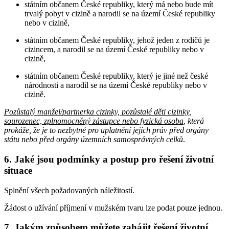
státním občanem České republiky, který má nebo bude mít
trvalý pobyt v cizině a narodil se na území České republiky
nebo v cizině,
státním občanem České republiky, jehož jeden z rodičů je
cizincem, a narodil se na území České republiky nebo v
cizině,
státním občanem České republiky, který je jiné než české
národnosti a narodil se na území České republiky nebo v
cizině.
Pozůstalý manžel/partnerka cizinky, pozůstalé děti cizinky,
sourozenec, zplnomocněný zástupce nebo fyzická osoba
, která
prokáže, že je to nezbytné pro uplatnění jejích práv před orgány
státu nebo před orgány územních samosprávných celků
.
6. Jaké jsou podmínky a postup pro řešení životní
situace
Splnění všech požadovaných náležitostí.
Žádost o užívání příjmení v mužském tvaru lze podat pouze jednou.
7. Jakým způsobem můžete zahájit řešení životní