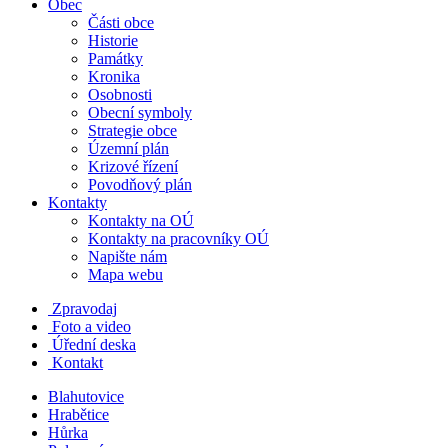
Obec
Části obce
Historie
Památky
Kronika
Osobnosti
Obecní symboly
Strategie obce
Územní plán
Krizové řízení
Povodňový plán
Kontakty
Kontakty na OÚ
Kontakty na pracovníky OÚ
Napište nám
Mapa webu
Zpravodaj
Foto a video
Úřední deska
Kontakt
Blahutovice
Hrabětice
Hůrka