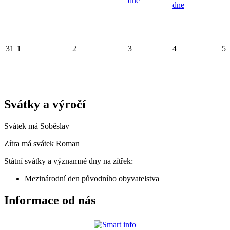
dne
dne
31
1
2
3
4
5
Svátky a výročí
Svátek má
Soběslav
Zítra má svátek
Roman
Státní svátky a významné dny na zítřek:
Mezinárodní den původního obyvatelstva
Informace od nás