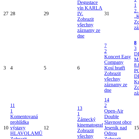
Degustace
1
vín KARLA
2.
27
28
29
IV.
31
„K
Zobrazit
Zo
všechny
zá
záznamy ze
dne
8
7
3
2
D
Koncert Easy
M
Company
8.
3
4
5
6
Kosí bratři
P
Zobrazit
D
všechny
Ku
záznamy ze
Zo
dne
zá
14
11
2
13
1
Open-Air
1
Komentovaná
Double
Zámecký
prohlídka
Slavnost obce
kinematograf
10
výstavy
12
Jeseník nad
15
Zobrazit
HLAVOLAMŮ
Odrou
všechny
Zobrazit
Zobrazit