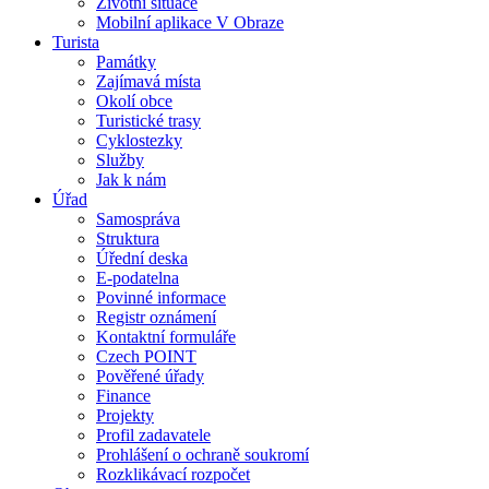
Životní situace
Mobilní aplikace V Obraze
Turista
Památky
Zajímavá místa
Okolí obce
Turistické trasy
Cyklostezky
Služby
Jak k nám
Úřad
Samospráva
Struktura
Úřední deska
E-podatelna
Povinné informace
Registr oznámení
Kontaktní formuláře
Czech POINT
Pověřené úřady
Finance
Projekty
Profil zadavatele
Prohlášení o ochraně soukromí
Rozklikávací rozpočet