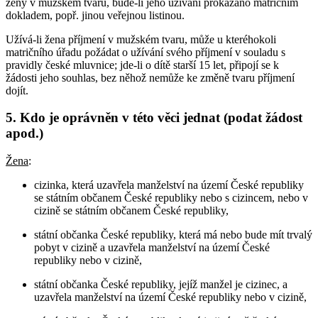
ženy v mužském tvaru, bude-li jeho užívání prokázáno matričním
dokladem, popř. jinou veřejnou listinou.
Užívá-li žena příjmení v mužském tvaru, může u kteréhokoli
matričního úřadu požádat o užívání svého příjmení v souladu s
pravidly české mluvnice; jde-li o dítě starší 15 let, připojí se k
žádosti jeho souhlas, bez něhož nemůže ke změně tvaru příjmení
dojít.
5. Kdo je oprávněn v této věci jednat (podat žádost
apod.)
Žena
:
cizinka, která uzavřela manželství na území České republiky
se státním občanem České republiky nebo s cizincem, nebo v
cizině se státním občanem České republiky,
státní občanka České republiky, která má nebo bude mít trvalý
pobyt v cizině a uzavřela manželství na území České
republiky nebo v cizině,
státní občanka České republiky, jejíž manžel je cizinec, a
uzavřela manželství na území České republiky nebo v cizině,