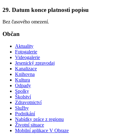
29. Datum konce platnosti popisu
Bez časového omezení.
Občan
Aktuality
Fotogalerie
Videogalerie
Jesenický zpravodaj
Kanalizace
Knihovna
Kultura
Odpady
Spolky
Školství
Zdravotnictví
Služby
Podnikání
Nabídky práce z regionu
Životní situace
Mobilní aplikace V Obraze