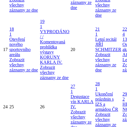
záznamy ze
všechny
všechny
dne
záznamy ze dne
záznamy ze
dne
19
1
18
21
22
VYPRODÁNO
1
1
4
/ /
Otevření
Letní recitál
13
Komentovaná
nového
JIŘÍ
Od
prohlídka
17
sportovního
20
SCHMITZER
ak
výstavy
areálu
Zobrazit
Af
KORUNY
Zobrazit
všechny
Le
KARLA IV.
všechny
záznamy ze
Zo
Zobrazit
záznamy ze dne
dne
zá
všechny
záznamy ze dne
28
27
1
1
Ukončení
29
Degustace
prázdnin s
2
vín KARLA
IZS a
H
24
25
26
IV.
armádou ČR
N
Zobrazit
Zobrazit
Zo
všechny
všechny
zá
záznamy ze
záznamy ze