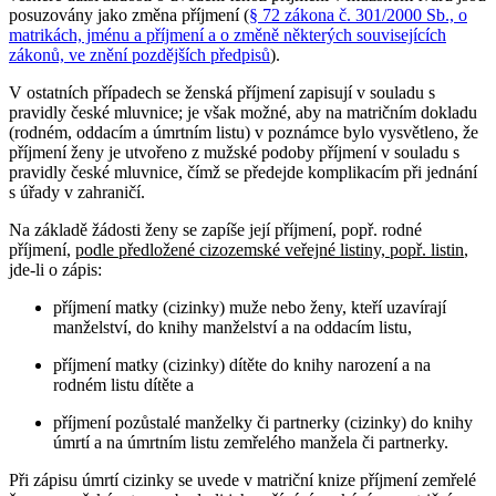
posuzovány jako změna příjmení (
§ 72 zákona č. 301/2000 Sb., o
matrikách, jménu a příjmení a o změně některých souvisejících
zákonů, ve znění pozdějších předpisů
).
V ostatních případech se ženská příjmení zapisují v souladu s
pravidly české mluvnice; je však možné, aby na matričním dokladu
(rodném, oddacím a úmrtním listu) v poznámce bylo vysvětleno, že
příjmení ženy je utvořeno z mužské podoby příjmení v souladu s
pravidly české mluvnice, čímž se předejde komplikacím při jednání
s úřady v zahraničí.
Na základě žádosti ženy se zapíše její příjmení, popř. rodné
příjmení,
podle předložené cizozemské veřejné listiny, popř. listin
,
jde-li o zápis:
příjmení matky (cizinky) muže nebo ženy, kteří uzavírají
manželství, do knihy manželství a na oddacím listu,
příjmení matky (cizinky) dítěte do knihy narození a na
rodném listu dítěte a
příjmení pozůstalé manželky či partnerky (cizinky) do knihy
úmrtí a na úmrtním listu zemřelého manžela či partnerky.
Při zápisu úmrtí cizinky se uvede v matriční knize příjmení zemřelé