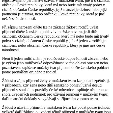
registrovaného partnerství užívat, v mužském tvaru, jde-li o cizinku,
občanku České republiky, která má nebo bude mít trvalý pobyt v
cizině, občanku České republiky, jejíž manžel je cizinec nebo jejíž
partnerka je cizinka, nebo občanku České republiky, která je jiné
než české národnosti.
Při zápisu narození dítěte lze na základě žádosti rodičů uvést
příjmení dítěte ženského pohlaví v mužském tvaru, je-li dítě
cizincem, občanem České republiky, který má nebo bude mít trvalý
pobyt v cizině, občanem České republiky, jehož jeden z rodičů je
cizincem, nebo občanem České republiky, který je jiné než české
národnosti.
Není-li jeden rodič znám, je rodičovské odpovědnosti zbaven nebo
je výkon jeho rodičovské odpovědnosti v této oblasti omezen nebo
pozastaven, zapíše se mužský tvar příjmení dítěte ženského pohlaví
podle prohlášení druhého z rodičů.
Žádost o zápis příjmení ženy v mužském tvaru lze podat i zpětně, tj.
v případech, kdy žena nebo dítě ženského pohlaví užívá dosud
příjmení v souladu s pravidly české mluvnice a splňuje některou ze
shora uvedených podmínek pro užívání příjmení v mužském tvaru;
další matriční doklady se vydávají s příjmením v tomto tvaru.
Žádost o užívání příjmení v mužském tvaru lze podat pouze jednou;
veškeré další žádosti o uvedení téhož příjmení v mužském tvaru jsou