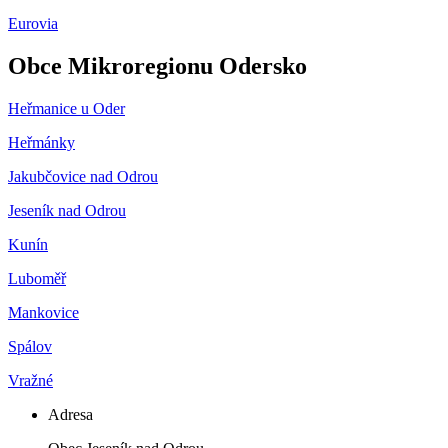
Eurovia
Obce Mikroregionu Odersko
Heřmanice u Oder
Heřmánky
Jakubčovice nad Odrou
Jeseník nad Odrou
Kunín
Luboměř
Mankovice
Spálov
Vražné
Adresa