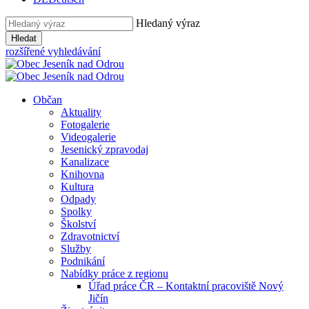
Hledaný výraz
Hledat
rozšířené vyhledávání
Občan
Aktuality
Fotogalerie
Videogalerie
Jesenický zpravodaj
Kanalizace
Knihovna
Kultura
Odpady
Spolky
Školství
Zdravotnictví
Služby
Podnikání
Nabídky práce z regionu
Úřad práce ČR – Kontaktní pracoviště Nový
Jičín