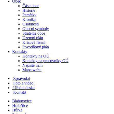
Obec
Části obce
Historie
Památky
Kronika
Osobnosti
Obecní symboly
Strategie obce
Územní plán
Krizové řízení
Povodňový plán
Kontakty
Kontakty na OÚ
Kontakty na pracovníky OÚ
Napište nám
Mapa webu
Zpravodaj
Foto a video
Úřední deska
Kontakt
Blahutovice
Hrabětice
Hůrka