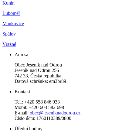
Kunín
Luboměř
Mankovice
Spálov
Vražné
Adresa
Obec Jeseník nad Odrou
Jeseník nad Odrou 256
742 33, Česká republika
Datová schránka: em3br89
Kontakt
Tel.: +420 558 846 933
Mobil: +420 603 582 698
E-mail:
obec@jeseniknadodrou.cz
Číslo účtu: 1760110389/0800
Úřední hodiny