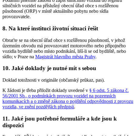
Podáním písemné žádosti o zápis silničního vozidla do registru
silničních vozidel na příslušný obecní úřad obce s rozšířenou
působností (ORP) v místě aktuálního pobytu nebo sídla
provozovatele.
8. Na které instituci životní situaci řešit
Obraťte se na obecní úřad obce s rozšířenou působností, v jehož
územním obvodu má provozovatel motorového nebo přípojného
vozidla bydliště nebo místo podnikání, liší-li se od bydliště, nebo
sídlo; v Praze na
Magistrát hlavního města Prahy
.
10. Jaké doklady je nutné mít s sebou
Doklad totožnosti v originále (občanský průkaz, pas).
K žádosti je třeba přiložit doklady uvedené v
§ 6 odst. 5 zákona č.
56/2001 Sb., o podmínkách provozu vozidel na pozemních
komunikacích a o změně zákona o pojištění odpovědnosti z provozu
vozidla, ve znění pozdějších předpisů
.
11. Jaké jsou potřebné formuláře a kde jsou k
dispozici