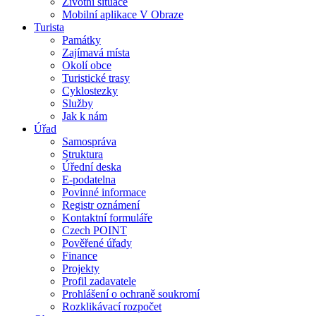
Životní situace
Mobilní aplikace V Obraze
Turista
Památky
Zajímavá místa
Okolí obce
Turistické trasy
Cyklostezky
Služby
Jak k nám
Úřad
Samospráva
Struktura
Úřední deska
E-podatelna
Povinné informace
Registr oznámení
Kontaktní formuláře
Czech POINT
Pověřené úřady
Finance
Projekty
Profil zadavatele
Prohlášení o ochraně soukromí
Rozklikávací rozpočet