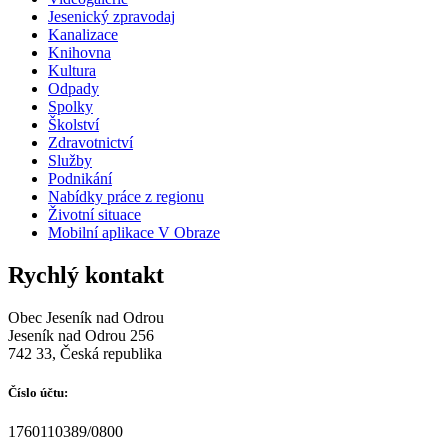
Jesenický zpravodaj
Kanalizace
Knihovna
Kultura
Odpady
Spolky
Školství
Zdravotnictví
Služby
Podnikání
Nabídky práce z regionu
Životní situace
Mobilní aplikace V Obraze
Rychlý kontakt
Obec Jeseník nad Odrou
Jeseník nad Odrou 256
742 33, Česká republika
Číslo účtu:
1760110389/0800