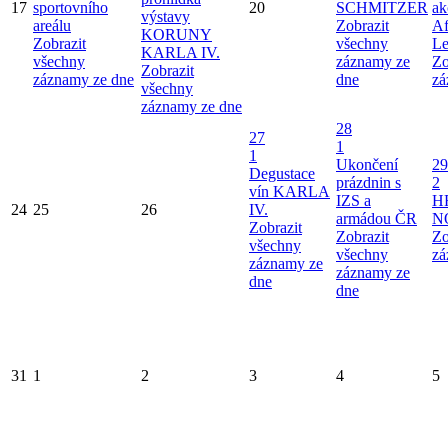
17
sportovního
20
SCHMITZER
ak
výstavy
areálu
Zobrazit
Af
KORUNY
Zobrazit
všechny
Le
KARLA IV.
všechny
záznamy ze
Zo
Zobrazit
záznamy ze dne
dne
zá
všechny
záznamy ze dne
28
27
1
1
Ukončení
29
Degustace
prázdnin s
2
vín KARLA
IZS a
H
24
25
26
IV.
armádou ČR
N
Zobrazit
Zobrazit
Zo
všechny
všechny
zá
záznamy ze
záznamy ze
dne
dne
31
1
2
3
4
5