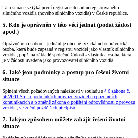
Tato situace se týká první registrace dosud neregistrovaného
silničního vozidla (nového silničního vozidla) v České republice.
5. Kdo je oprávněn v této věci jednat (podat žádost
apod.)
Oprávněnou osobou k jednání je obecně fyzická nebo právnická
osoba, která bude zapsaná v registru vozidel jako vlastník silničního
vozidla, popř. na základě společné žádosti - vlastník a osoba, která
je v žádosti uvedena jako provozovatel silničního vozidla.
6. Jaké jsou podmínky a postup pro řešení životní
situace
Splnění všech požadovaných náležitostí v souladu s
§ 6 zákona č.
56/2001 Sb., o podmínkách provozu vozidel na pozemních
komunikacích a o změně zákona o pojištění odpovědnosti z provozu
vozidla, ve znění pozdějších předpisů
.
7. Jakým způsobem můžete zahájit řešení životní
situace