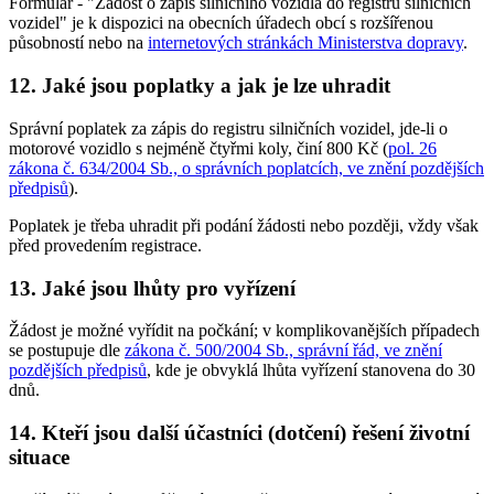
Formulář - "Žádost o zápis silničního vozidla do registru silničních
vozidel" je k dispozici na obecních úřadech obcí s rozšířenou
působností nebo na
internetových stránkách Ministerstva dopravy
.
12. Jaké jsou poplatky a jak je lze uhradit
Správní poplatek za zápis do registru silničních vozidel, jde-li o
motorové vozidlo s nejméně čtyřmi koly, činí 800 Kč (
pol. 26
zákona č. 634/2004 Sb., o správních poplatcích, ve znění pozdějších
předpisů
).
Poplatek je třeba uhradit při podání žádosti nebo později, vždy však
před provedením registrace.
13. Jaké jsou lhůty pro vyřízení
Žádost je možné vyřídit na počkání; v komplikovanějších případech
se postupuje dle
zákona č. 500/2004 Sb., správní řád, ve znění
pozdějších předpisů
, kde je obvyklá lhůta vyřízení stanovena do 30
dnů.
14. Kteří jsou další účastníci (dotčení) řešení životní
situace