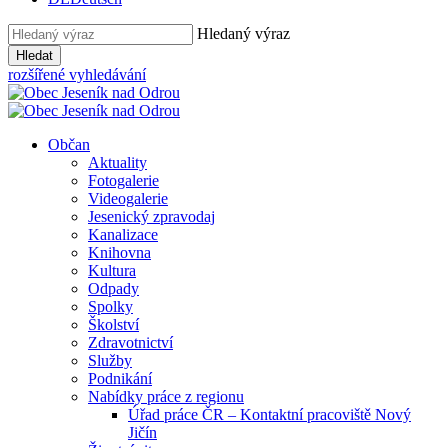
Hledaný výraz
Hledat
rozšířené vyhledávání
Občan
Aktuality
Fotogalerie
Videogalerie
Jesenický zpravodaj
Kanalizace
Knihovna
Kultura
Odpady
Spolky
Školství
Zdravotnictví
Služby
Podnikání
Nabídky práce z regionu
Úřad práce ČR – Kontaktní pracoviště Nový
Jičín