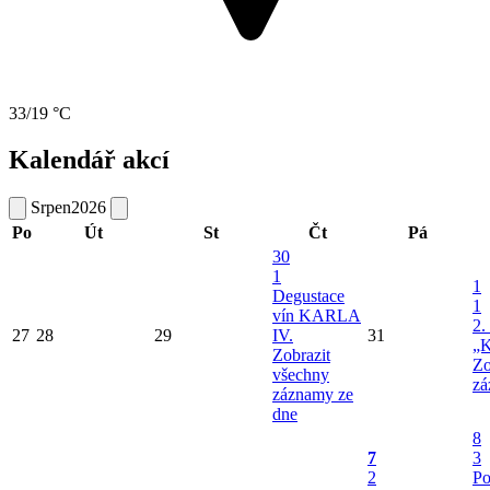
33/19 °C
Kalendář akcí
Srpen
2026
Po
Út
St
Čt
Pá
30
1
1
Degustace
1
vín KARLA
2.
27
28
29
IV.
31
„K
Zobrazit
Zo
všechny
zá
záznamy ze
dne
8
7
3
2
Po