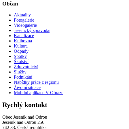
Občan
Aktuality
Fotogalerie
Videogalerie
Jesenický zpravodaj
Kanalizace
Knihovna
Kultura
Odpady
Spolky
Školství
Zdravotnictví
Služby
Podnikání
Nabídky práce z regionu
Životní situace
Mobilní aplikace V Obraze
Rychlý kontakt
Obec Jeseník nad Odrou
Jeseník nad Odrou 256
742 33, Česká republika