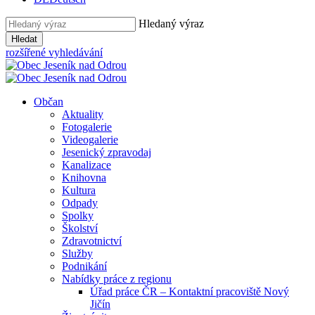
Hledaný výraz
Hledat
rozšířené vyhledávání
Občan
Aktuality
Fotogalerie
Videogalerie
Jesenický zpravodaj
Kanalizace
Knihovna
Kultura
Odpady
Spolky
Školství
Zdravotnictví
Služby
Podnikání
Nabídky práce z regionu
Úřad práce ČR – Kontaktní pracoviště Nový
Jičín