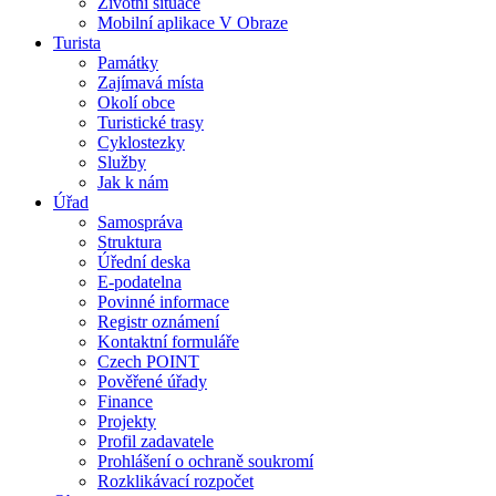
Životní situace
Mobilní aplikace V Obraze
Turista
Památky
Zajímavá místa
Okolí obce
Turistické trasy
Cyklostezky
Služby
Jak k nám
Úřad
Samospráva
Struktura
Úřední deska
E-podatelna
Povinné informace
Registr oznámení
Kontaktní formuláře
Czech POINT
Pověřené úřady
Finance
Projekty
Profil zadavatele
Prohlášení o ochraně soukromí
Rozklikávací rozpočet