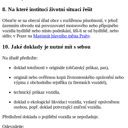
8. Na které instituci životní situaci řešit
Obraťte se na obecní úřad obce s rozšířenou působností, v jehož
územním obvodu má provozovatel motorového nebo přípojného
vozidla bydliště nebo místo podnikání, liší-li se od bydliště, nebo
sídlo; v Praze na
Magistrát hlavního města Prahy
.
10. Jaké doklady je nutné mít s sebou
Na úřadě předložte:
doklad totožnosti v originále (občanský průkaz, pas),
originál nebo ověřenou kopii živnostenského oprávnění nebo
výpisu z obchodního rejstříku (u firemních vozidel),
technický průkaz vozidla,
doklad o ekologické likvidaci vozidla, vydaný oprávněnou
osobou, popř. doklad potvrzující zničení vozidla.
Předložení dokladu o pojištění vozidla se nepožaduje.
Odevzdejte: