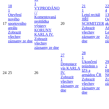
1
18
21
22
VYPRODÁNO
1
1
4
/ /
Otevření
Letní recitál
13
Komentovaná
nového
JIŘÍ
Od
prohlídka
17
sportovního
20
SCHMITZER
ak
výstavy
areálu
Zobrazit
Af
KORUNY
Zobrazit
všechny
Le
KARLA IV.
všechny
záznamy ze
Zo
Zobrazit
záznamy ze dne
dne
zá
všechny
záznamy ze dne
28
27
1
1
Ukončení
29
Degustace
prázdnin s
2
vín KARLA
IZS a
H
24
25
26
IV.
armádou ČR
N
Zobrazit
Zobrazit
Zo
všechny
všechny
zá
záznamy ze
záznamy ze
dne
dne