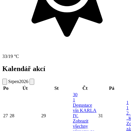
33/19 °C
Kalendář akcí
Srpen
2026
Po
Út
St
Čt
Pá
30
1
1
Degustace
1
vín KARLA
2.
27
28
29
IV.
31
„K
Zobrazit
Zo
všechny
zá