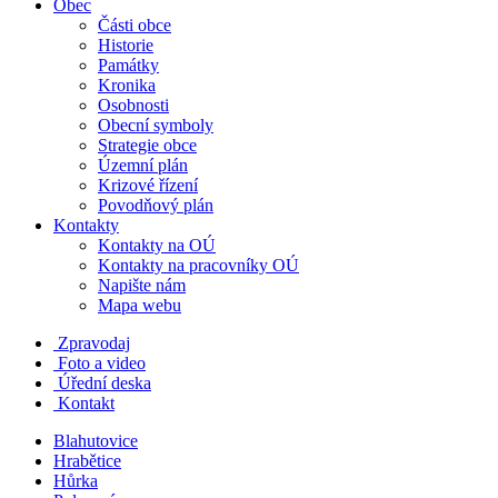
Obec
Části obce
Historie
Památky
Kronika
Osobnosti
Obecní symboly
Strategie obce
Územní plán
Krizové řízení
Povodňový plán
Kontakty
Kontakty na OÚ
Kontakty na pracovníky OÚ
Napište nám
Mapa webu
Zpravodaj
Foto a video
Úřední deska
Kontakt
Blahutovice
Hrabětice
Hůrka