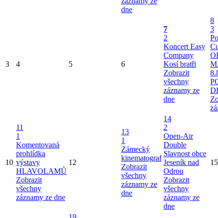
záznamy ze
dne
8
7
3
2
Po
Koncert Easy
Cu
Company
O
3
4
5
6
Kosí bratři
M
Zobrazit
8.
všechny
P
záznamy ze
D
dne
Zo
zá
14
11
2
13
1
Open-Air
1
Komentovaná
Double
Zámecký
prohlídka
Slavnost obce
kinematograf
10
výstavy
12
Jeseník nad
15
Zobrazit
HLAVOLAMŮ
Odrou
všechny
Zobrazit
Zobrazit
záznamy ze
všechny
všechny
dne
záznamy ze dne
záznamy ze
dne
19