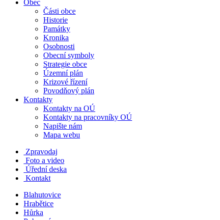
Obec
Části obce
Historie
Památky
Kronika
Osobnosti
Obecní symboly
Strategie obce
Územní plán
Krizové řízení
Povodňový plán
Kontakty
Kontakty na OÚ
Kontakty na pracovníky OÚ
Napište nám
Mapa webu
Zpravodaj
Foto a video
Úřední deska
Kontakt
Blahutovice
Hrabětice
Hůrka