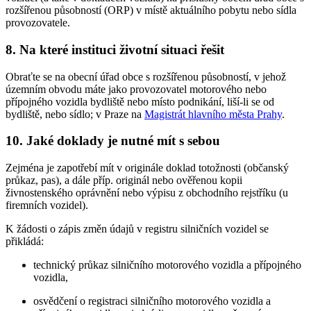
rozšířenou působností (ORP) v místě aktuálního pobytu nebo sídla
provozovatele.
8. Na které instituci životní situaci řešit
Obraťte se na obecní úřad obce s rozšířenou působností, v jehož
územním obvodu máte jako provozovatel motorového nebo
přípojného vozidla bydliště nebo místo podnikání, liší-li se od
bydliště, nebo sídlo; v Praze na
Magistrát hlavního města Prahy
.
10. Jaké doklady je nutné mít s sebou
Zejména je zapotřebí mít v originále doklad totožnosti (občanský
průkaz, pas), a dále příp. originál nebo ověřenou kopii
živnostenského oprávnění nebo výpisu z obchodního rejstříku (u
firemních vozidel).
K žádosti o zápis změn údajů v registru silničních vozidel se
přikládá:
technický průkaz silničního motorového vozidla a přípojného
vozidla,
osvědčení o registraci silničního motorového vozidla a