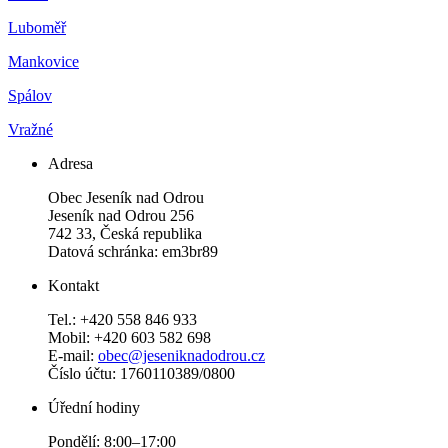
Luboměř
Mankovice
Spálov
Vražné
Adresa
Obec Jeseník nad Odrou
Jeseník nad Odrou 256
742 33, Česká republika
Datová schránka: em3br89
Kontakt
Tel.: +420 558 846 933
Mobil: +420 603 582 698
E-mail:
obec@jeseniknadodrou.cz
Číslo účtu: 1760110389/0800
Úřední hodiny
Pondělí: 8:00–17:00