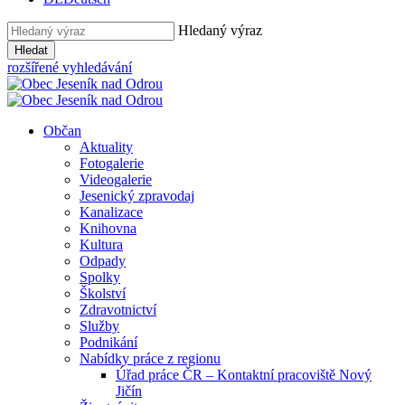
Hledaný výraz
Hledat
rozšířené vyhledávání
Občan
Aktuality
Fotogalerie
Videogalerie
Jesenický zpravodaj
Kanalizace
Knihovna
Kultura
Odpady
Spolky
Školství
Zdravotnictví
Služby
Podnikání
Nabídky práce z regionu
Úřad práce ČR – Kontaktní pracoviště Nový
Jičín