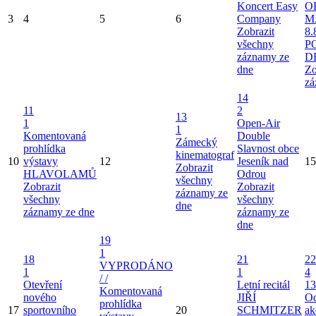
Koncert Easy
O
3
4
5
6
Company
M
Zobrazit
8.
všechny
P
záznamy ze
D
dne
Zo
zá
14
11
2
13
1
Open-Air
1
Komentovaná
Double
Zámecký
prohlídka
Slavnost obce
kinematograf
10
výstavy
12
Jeseník nad
15
Zobrazit
HLAVOLAMŮ
Odrou
všechny
Zobrazit
Zobrazit
záznamy ze
všechny
všechny
dne
záznamy ze dne
záznamy ze
dne
19
1
18
21
22
VYPRODÁNO
1
1
4
/ /
Otevření
Letní recitál
13
Komentovaná
nového
JIŘÍ
Od
prohlídka
17
sportovního
20
SCHMITZER
ak