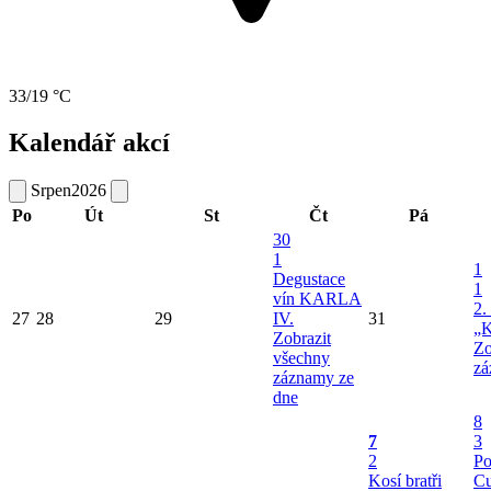
33/19 °C
Kalendář akcí
Srpen
2026
Po
Út
St
Čt
Pá
30
1
1
Degustace
1
vín KARLA
2.
27
28
29
IV.
31
„K
Zobrazit
Zo
všechny
zá
záznamy ze
dne
8
7
3
2
Po
Kosí bratři
Cu