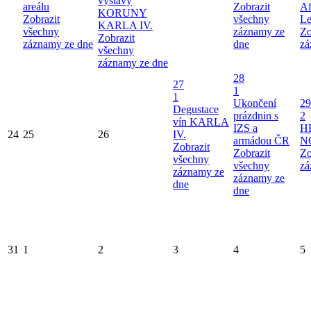
výstavy
areálu
Zobrazit
Af
KORUNY
Zobrazit
všechny
Le
KARLA IV.
všechny
záznamy ze
Zo
Zobrazit
záznamy ze dne
dne
zá
všechny
záznamy ze dne
28
27
1
1
Ukončení
29
Degustace
prázdnin s
2
vín KARLA
IZS a
H
24
25
26
IV.
armádou ČR
N
Zobrazit
Zobrazit
Zo
všechny
všechny
zá
záznamy ze
záznamy ze
dne
dne
31
1
2
3
4
5