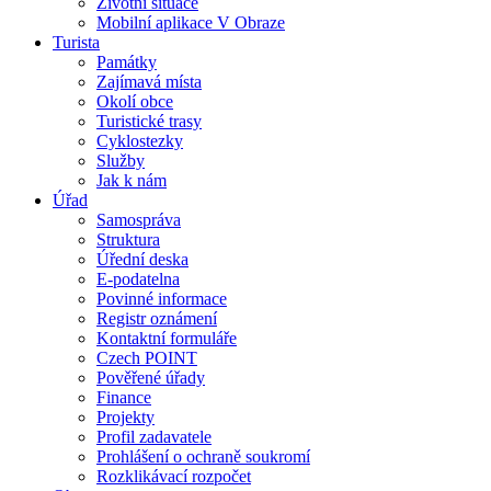
Životní situace
Mobilní aplikace V Obraze
Turista
Památky
Zajímavá místa
Okolí obce
Turistické trasy
Cyklostezky
Služby
Jak k nám
Úřad
Samospráva
Struktura
Úřední deska
E-podatelna
Povinné informace
Registr oznámení
Kontaktní formuláře
Czech POINT
Pověřené úřady
Finance
Projekty
Profil zadavatele
Prohlášení o ochraně soukromí
Rozklikávací rozpočet