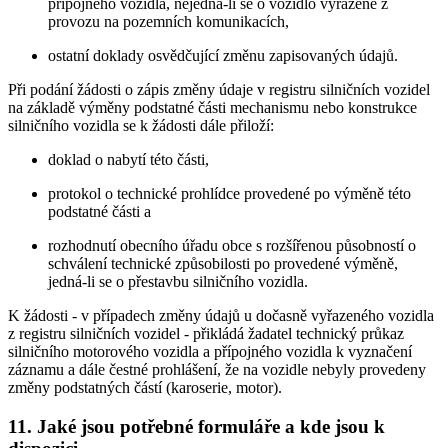
přípojného vozidla, nejedná-li se o vozidlo vyřazené z
provozu na pozemních komunikacích,
ostatní doklady osvědčující změnu zapisovaných údajů.
Při podání žádosti o zápis změny údaje v registru silničních vozidel
na základě výměny podstatné části mechanismu nebo konstrukce
silničního vozidla se k žádosti dále přiloží:
doklad o nabytí této části,
protokol o technické prohlídce provedené po výměně této
podstatné části a
rozhodnutí obecního úřadu obce s rozšířenou působností o
schválení technické způsobilosti po provedené výměně,
jedná-li se o přestavbu silničního vozidla.
K žádosti - v případech změny údajů u dočasně vyřazeného vozidla
z registru silničních vozidel - přikládá žadatel technický průkaz
silničního motorového vozidla a přípojného vozidla k vyznačení
záznamu a dále čestné prohlášení, že na vozidle nebyly provedeny
změny podstatných částí (karoserie, motor).
11. Jaké jsou potřebné formuláře a kde jsou k