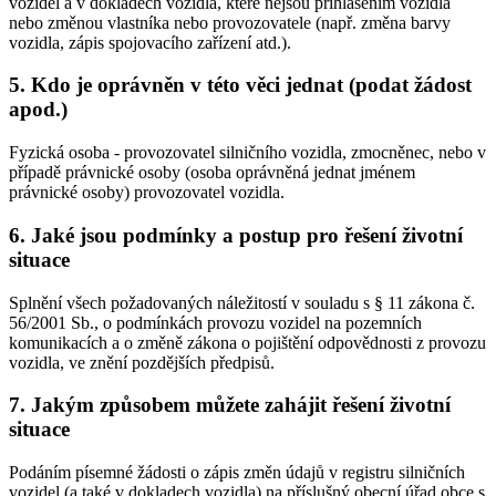
vozidel a v dokladech vozidla, které nejsou přihlášením vozidla
nebo změnou vlastníka nebo provozovatele (např. změna barvy
vozidla, zápis spojovacího zařízení atd.).
5. Kdo je oprávněn v této věci jednat (podat žádost
apod.)
Fyzická osoba - provozovatel silničního vozidla, zmocněnec, nebo v
případě právnické osoby (osoba oprávněná jednat jménem
právnické osoby) provozovatel vozidla.
6. Jaké jsou podmínky a postup pro řešení životní
situace
Splnění všech požadovaných náležitostí v souladu s § 11 zákona č.
56/2001 Sb., o podmínkách provozu vozidel na pozemních
komunikacích a o změně zákona o pojištění odpovědnosti z provozu
vozidla, ve znění pozdějších předpisů.
7. Jakým způsobem můžete zahájit řešení životní
situace
Podáním písemné žádosti o zápis změn údajů v registru silničních
vozidel (a také v dokladech vozidla) na příslušný obecní úřad obce s