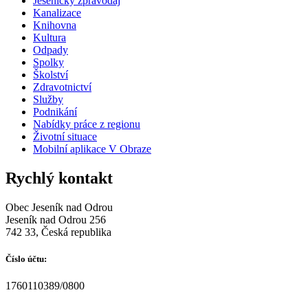
Jesenický zpravodaj
Kanalizace
Knihovna
Kultura
Odpady
Spolky
Školství
Zdravotnictví
Služby
Podnikání
Nabídky práce z regionu
Životní situace
Mobilní aplikace V Obraze
Rychlý kontakt
Obec Jeseník nad Odrou
Jeseník nad Odrou 256
742 33, Česká republika
Číslo účtu:
1760110389/0800