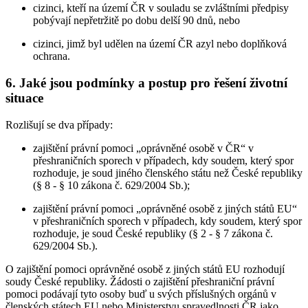
cizinci, kteří na území ČR v souladu se zvláštními předpisy
pobývají nepřetržitě po dobu delší 90 dnů, nebo
cizinci, jimž byl udělen na území ČR azyl nebo doplňková
ochrana.
6. Jaké jsou podmínky a postup pro řešení životní
situace
Rozlišují se dva případy:
zajištění právní pomoci „oprávněné osobě v ČR“ v
přeshraničních sporech v případech, kdy soudem, který spor
rozhoduje, je soud jiného členského státu než České republiky
(§ 8 - § 10 zákona č. 629/2004 Sb.);
zajištění právní pomoci „oprávněné osobě z jiných států EU“
v přeshraničních sporech v případech, kdy soudem, který spor
rozhoduje, je soud České republiky (§ 2 - § 7 zákona č.
629/2004 Sb.).
O zajištění pomoci oprávněné osobě z jiných států EU rozhodují
soudy České republiky. Žádosti o zajištění přeshraniční právní
pomoci podávají tyto osoby buď u svých příslušných orgánů v
členských státech EU nebo Ministerstvu spravedlnosti ČR jako