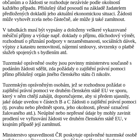
občanům a o žádosti se rozhoduje nezávisle podle okolností
každého případu. Příslušný úřad posoudí na základě žadatelem
předložených dokladů jeho aktuální ekonomickou situaci. Žádosti
může vyhovět zcela nebo částečně, ale může ji také zamítnout.
V tabulkách musí být vypsány a doloženy veškeré vykazované
měsíční příjmy a výdaje např. doklady o příjmu, důchodový výměr,
rozhodnutí o přiznání podpory v nezaměstnanosti, sociálních dávek,
výpisy z katastru nemovitostí, nájemní smlouvy, stvrzenky o platbě
služeb spojených s bydlením atd.
Tuzemské oprávněné osoby jsou povinny ministerstvu současně s
podáním žádosti sdělit, zda požádaly o zajištění právní pomoci
přímo příslušný orgán jiného členského státu či nikoliv.
Tuzemským oprávněným osobám, jež se rozhodnou požádat o
zajištění právní pomoci ve druhém členském státě EU ve sporu,
který v něm chtějí zahájit, doporučujeme, aby si předem ujasnily,
jaké údaje uvedou v částech B a C žádosti o zajištění právní pomoci
(tj. povahu nebo předmět sporu, jeho okolnosti, přesné označení
žalovaného atd.). Neúplné nebo nepřesné údaje by mohly zavinit
prodlení ve vyřizování žádosti ve druhém členském státě EU, v
krajním případě její zamítnutí.
Ministerstvo spravedlnosti ČR poskytuje oprávněné tuzemské osobě