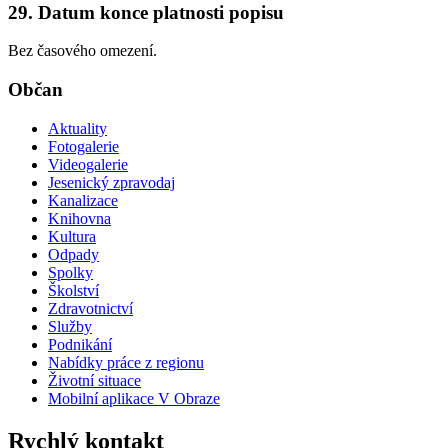
29. Datum konce platnosti popisu
Bez časového omezení.
Občan
Aktuality
Fotogalerie
Videogalerie
Jesenický zpravodaj
Kanalizace
Knihovna
Kultura
Odpady
Spolky
Školství
Zdravotnictví
Služby
Podnikání
Nabídky práce z regionu
Životní situace
Mobilní aplikace V Obraze
Rychlý kontakt