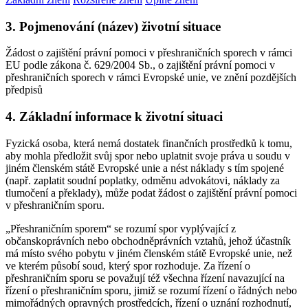
3. Pojmenování (název) životní situace
Žádost o zajištění právní pomoci v přeshraničních sporech v rámci
EU podle zákona č. 629/2004 Sb., o zajištění právní pomoci v
přeshraničních sporech v rámci Evropské unie, ve znění pozdějších
předpisů
4. Základní informace k životní situaci
Fyzická osoba, která nemá dostatek finančních prostředků k tomu,
aby mohla předložit svůj spor nebo uplatnit svoje práva u soudu v
jiném členském státě Evropské unie a nést náklady s tím spojené
(např. zaplatit soudní poplatky, odměnu advokátovi, náklady za
tlumočení a překlady), může podat žádost o zajištění právní pomoci
v přeshraničním sporu.
„Přeshraničním sporem“ se rozumí spor vyplývající z
občanskoprávních nebo obchodněprávních vztahů, jehož účastník
má místo svého pobytu v jiném členském státě Evropské unie, než
ve kterém působí soud, který spor rozhoduje. Za řízení o
přeshraničním sporu se považují též všechna řízení navazující na
řízení o přeshraničním sporu, jimiž se rozumí řízení o řádných nebo
mimořádných opravných prostředcích, řízení o uznání rozhodnutí,