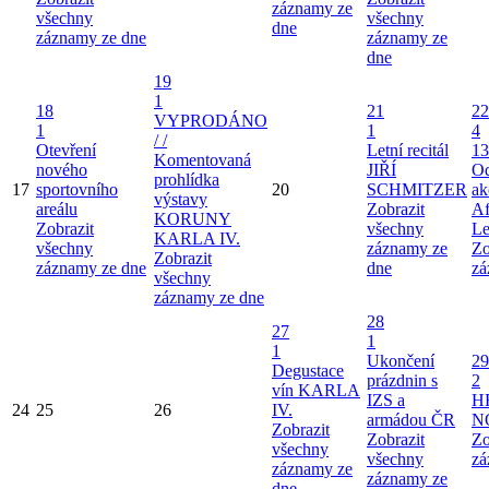
záznamy ze
všechny
všechny
dne
záznamy ze dne
záznamy ze
dne
19
1
18
21
22
VYPRODÁNO
1
1
4
/ /
Otevření
Letní recitál
13
Komentovaná
nového
JIŘÍ
Od
prohlídka
17
sportovního
20
SCHMITZER
ak
výstavy
areálu
Zobrazit
Af
KORUNY
Zobrazit
všechny
Le
KARLA IV.
všechny
záznamy ze
Zo
Zobrazit
záznamy ze dne
dne
zá
všechny
záznamy ze dne
28
27
1
1
Ukončení
29
Degustace
prázdnin s
2
vín KARLA
IZS a
H
24
25
26
IV.
armádou ČR
N
Zobrazit
Zobrazit
Zo
všechny
všechny
zá
záznamy ze
záznamy ze
dne