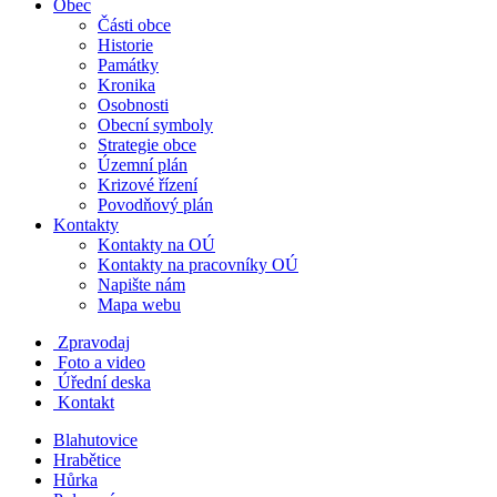
Obec
Části obce
Historie
Památky
Kronika
Osobnosti
Obecní symboly
Strategie obce
Územní plán
Krizové řízení
Povodňový plán
Kontakty
Kontakty na OÚ
Kontakty na pracovníky OÚ
Napište nám
Mapa webu
Zpravodaj
Foto a video
Úřední deska
Kontakt
Blahutovice
Hrabětice
Hůrka