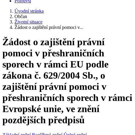
Polouvsí
Úvodní stránka
Občan
Životní situace
Žádost o zajištění právní pomoci v...
Žádost o zajištění právní
pomoci v přeshraničních
sporech v rámci EU podle
zákona č. 629/2004 Sb., o
zajištění právní pomoci v
přeshraničních sporech v rámci
Evropské unie, ve znění
pozdějších předpisů
Základní znění
Rozšířené znění
Úplné znění