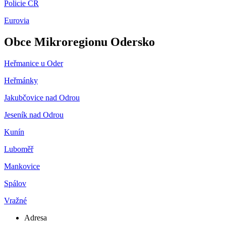
Policie ČR
Eurovia
Obce Mikroregionu Odersko
Heřmanice u Oder
Heřmánky
Jakubčovice nad Odrou
Jeseník nad Odrou
Kunín
Luboměř
Mankovice
Spálov
Vražné
Adresa