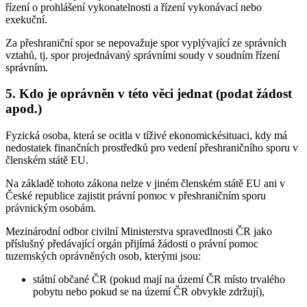
řízení o prohlášení vykonatelnosti a řízení vykonávací nebo
exekuční.
Za přeshraniční spor se nepovažuje spor vyplývající ze správních
vztahů, tj. spor projednávaný správními soudy v soudním řízení
správním.
5. Kdo je oprávněn v této věci jednat (podat žádost
apod.)
Fyzická osoba, která se ocitla v tíživé ekonomickésituaci, kdy má
nedostatek finančních prostředků pro vedení přeshraničního sporu v
členském státě EU.
Na základě tohoto zákona nelze v jiném členském státě EU ani v
České republice zajistit právní pomoc v přeshraničním sporu
právnickým osobám.
Mezinárodní odbor civilní Ministerstva spravedlnosti ČR jako
příslušný předávající orgán přijímá žádosti o právní pomoc
tuzemských oprávněných osob, kterými jsou:
státní občané ČR (pokud mají na území ČR místo trvalého
pobytu nebo pokud se na území ČR obvykle zdržují),