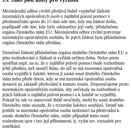
Mezinárodní odbor civilní předává řádně vyplněné žádosti
tuzemských oprávněných osob o zajištění právní pomoci v
přeshraničním sporu do 15 dnů ode dne, kdy mu žádost došla,
popřípadě ode dne, kdy byly odstraněny její vady, příslušnému
orgánu členského státu EU. Mezinárodní odbor civilní potvrzuje
tuzemským oprávněným osobám, že jejich žádost byla příslušnému
orgánu členského státu předána.
Doručení žádosti příslušnému orgánu druhého členského státu EU a
jeho rozhodování o žádosti si vyžádá určitou dobu. Nelze proto
spoléhat např. na to, že o zajištění právní pomoci bude rozhodnuto
ještě předtím, než skončí lhůta, do níž se má tuzemská oprávněná
osoba vyjádřit k žalobě, kterou jí zaslal soud druhého členského
státu nebo přede dnem, kdy se má tuzemská oprávněná osoba
dostavit na základě předvolání k tomuto soudu. Doporučujeme proto
tuzemským oprávněným osobám, aby nečekaly na rozhodnutí o
jejich žádosti o zajištění právní pomoci a k žalobě se vyjádřily.
Pokud by tak ve stanovené lhůtě neučinily, mohl by soud druhého
členského státu usoudit, že s tvrzením žalobce souhlasí. Stejně tak
jestliže se tuzemská oprávněná osoba nedostaví na předvolání k
soudu druhého členského státu, může případně tento soud
rozhodnout spor i bez její přítomnosti, tj. vydat tzv. rozsudek pro
zmeškání.