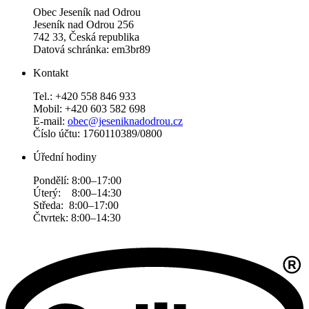
Obec Jeseník nad Odrou
Jeseník nad Odrou 256
742 33, Česká republika
Datová schránka: em3br89
Kontakt
Tel.: +420 558 846 933
Mobil: +420 603 582 698
E-mail:
obec@jeseniknadodrou.cz
Číslo účtu: 1760110389/0800
Úřední hodiny
Pondělí: 8:00–17:00
Úterý: 8:00–14:30
Středa: 8:00–17:00
Čtvrtek: 8:00–14:30