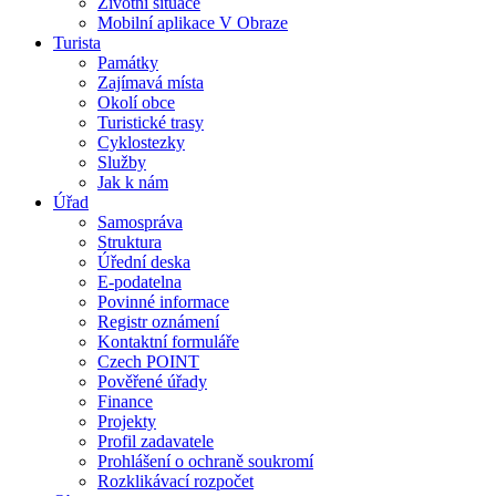
Životní situace
Mobilní aplikace V Obraze
Turista
Památky
Zajímavá místa
Okolí obce
Turistické trasy
Cyklostezky
Služby
Jak k nám
Úřad
Samospráva
Struktura
Úřední deska
E-podatelna
Povinné informace
Registr oznámení
Kontaktní formuláře
Czech POINT
Pověřené úřady
Finance
Projekty
Profil zadavatele
Prohlášení o ochraně soukromí
Rozklikávací rozpočet