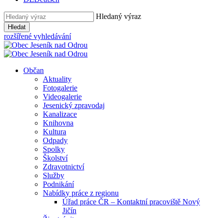
Hledaný výraz
Hledat
rozšířené vyhledávání
Občan
Aktuality
Fotogalerie
Videogalerie
Jesenický zpravodaj
Kanalizace
Knihovna
Kultura
Odpady
Spolky
Školství
Zdravotnictví
Služby
Podnikání
Nabídky práce z regionu
Úřad práce ČR – Kontaktní pracoviště Nový
Jičín