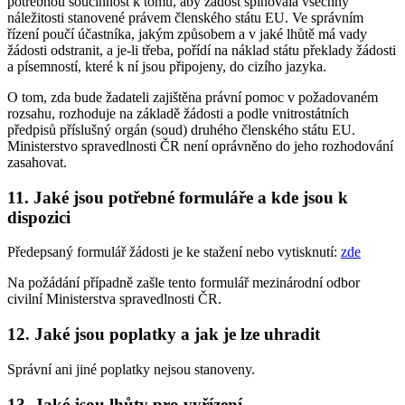
potřebnou součinnost k tomu, aby žádost splňovala všechny
náležitosti stanovené právem členského státu EU. Ve správním
řízení poučí účastníka, jakým způsobem a v jaké lhůtě má vady
žádosti odstranit, a je-li třeba, pořídí na náklad státu překlady žádosti
a písemností, které k ní jsou připojeny, do cizího jazyka.
O tom, zda bude žadateli zajištěna právní pomoc v požadovaném
rozsahu, rozhoduje na základě žádosti a podle vnitrostátních
předpisů příslušný orgán (soud) druhého členského státu EU.
Ministerstvo spravedlnosti ČR není oprávněno do jeho rozhodování
zasahovat.
11. Jaké jsou potřebné formuláře a kde jsou k
dispozici
Předepsaný formulář žádosti je ke stažení nebo vytisknutí:
zde
Na požádání případně zašle tento formulář mezinárodní odbor
civilní Ministerstva spravedlnosti ČR.
12. Jaké jsou poplatky a jak je lze uhradit
Správní ani jiné poplatky nejsou stanoveny.
13. Jaké jsou lhůty pro vyřízení