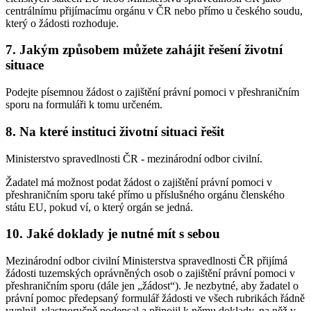
centrálnímu přijímacímu orgánu v ČR nebo přímo u českého soudu,
který o žádosti rozhoduje.
7. Jakým způsobem můžete zahájit řešení životní
situace
Podejte písemnou žádost o zajištění právní pomoci v přeshraničním
sporu na formuláři k tomu určeném.
8. Na které instituci životní situaci řešit
Ministerstvo spravedlnosti ČR - mezinárodní odbor civilní.
Žadatel má možnost podat žádost o zajištění právní pomoci v
přeshraničním sporu také přímo u příslušného orgánu členského
státu EU, pokud ví, o který orgán se jedná.
10. Jaké doklady je nutné mít s sebou
Mezinárodní odbor civilní Ministerstva spravedlnosti ČR přijímá
žádosti tuzemských oprávněných osob o zajištění právní pomoci v
přeshraničním sporu (dále jen „žádost“). Je nezbytné, aby žadatel o
právní pomoc předepsaný formulář žádosti ve všech rubrikách řádně
vyplnil, vlastnoručně podepsal a připojil k němu doklady, na něž v