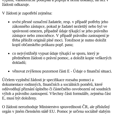
žádosti odkazuje.
V žádosti je zapotřebí zejména:
uvést přesné označení žadatele, resp. v případě potřeby jeho
zákonného zástupce, pokud je žadatel nezletilý nebo byl ve
správnosti omezen, případně údaje týkající se jeho právního
zástupce nebo zmocněnce. V případě právního zastoupení je
třeba přiložit originál plné moci. Totožnost je nutno doložit
kopií občanského průkazu popř. pasu;
co nejvýstižněji vypsat údaje týkající se sporu, který je
předmětem žádosti o právní pomoc, a doložit kopie veškerých
dokladů;
věnovat zvýšenou pozornost části E - Údaje o finanční situaci.
Účelem vyplnění žádosti je specifikace rozsahu pomoci a
dokumentace rodinných, finančních a sociálních poměrů, které
odůvodňují přiznání úplného či částečného osvobození od soudních
výloh a právního zastoupení. Všechny části formuláře, zejména část
E, musí být doloženy.
O žádosti nerozhoduje Ministerstvo spravedlnosti ČR, ale příslušný
orgán v jiném členském státě EU. Pomoc je určena sociálně slabým