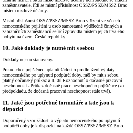
zaměstnavatele, řídí se místní příslušnost OSSZ/PSSZ/MSSZ Brno
místem mzdové účtárny.
Místní příslušnost OSSZ/PSSZ/MSSZ Brno v řízení ve věcech
nemocenského pojištění u osob samostatně výdělečně činných a
zahraničních zaměstnanců se řídí zpravidla místem jejich trvalého
pobytu na území České republiky.
10. Jaké doklady je nutné mít s sebou
Doklady nejsou stanoveny.
Pokud chce pojištěnec uplatnit žádost o prodloužení výplaty
nemocenského po uplynutí podpůrčí doby, měl by mít s sebou
platný občanský průkaz a II. díl Rozhodnutí o dočasné pracovní
neschopnosti - Průkaz dočasně práce neschopného pojištěnce (za
předpokladu, že dočasná pracovní neschopnost stále trvá).
11. Jaké jsou potřebné formuláře a kde jsou k
dispozici
Doporučený vzor žádosti o výplatu nemocenského po uplynutí
podpůrčí doby je k dispozici na každé OSSZ/PSSZ/MSSZ Brno.