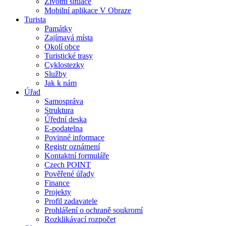
Životní situace
Mobilní aplikace V Obraze
Turista
Památky
Zajímavá místa
Okolí obce
Turistické trasy
Cyklostezky
Služby
Jak k nám
Úřad
Samospráva
Struktura
Úřední deska
E-podatelna
Povinné informace
Registr oznámení
Kontaktní formuláře
Czech POINT
Pověřené úřady
Finance
Projekty
Profil zadavatele
Prohlášení o ochraně soukromí
Rozklikávací rozpočet