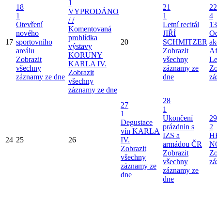
1
18
21
22
VYPRODÁNO
1
1
4
/ /
Otevření
Letní recitál
13
Komentovaná
nového
JIŘÍ
Od
prohlídka
17
sportovního
20
SCHMITZER
ak
výstavy
areálu
Zobrazit
Af
KORUNY
Zobrazit
všechny
Le
KARLA IV.
všechny
záznamy ze
Zo
Zobrazit
záznamy ze dne
dne
zá
všechny
záznamy ze dne
28
27
1
1
Ukončení
29
Degustace
prázdnin s
2
vín KARLA
IZS a
H
24
25
26
IV.
armádou ČR
N
Zobrazit
Zobrazit
Zo
všechny
všechny
zá
záznamy ze
záznamy ze
dne
dne