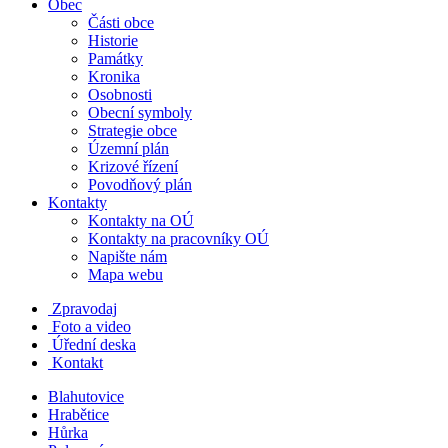
Obec
Části obce
Historie
Památky
Kronika
Osobnosti
Obecní symboly
Strategie obce
Územní plán
Krizové řízení
Povodňový plán
Kontakty
Kontakty na OÚ
Kontakty na pracovníky OÚ
Napište nám
Mapa webu
Zpravodaj
Foto a video
Úřední deska
Kontakt
Blahutovice
Hrabětice
Hůrka