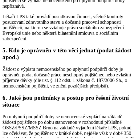
pojištěnci se výplata nemocenského po uplynutí podpůrčí doby
nepřiznává.
Lékaři LPS také provádí posudkovou činnost, včetně kontroly
posuzování zdravotního stavu a dočasné pracovní schopnosti
pojištěnců, na kterou se vztahuje právo sociálního zabezpečení
Evropské unie nebo některá bilaterální smlouva o sociálním
zabezpečení.
5. Kdo je oprávněn v této věci jednat (podat žádost
apod.)
Žádost o výplatu nemocenského po uplynutí podpůrčí doby je
oprávněn podat dočasně práce neschopný pojištěnec nebo zvláštní
příjemce dávky (dle ust. § 112 odst. 1 zákona č. 187/2006 Sb., o
nemocenském pojištění, ve znění pozdějších předpisů).
6. Jaké jsou podmínky a postup pro řešení životní
situace
Po uplynutí podpůrčí doby se nemocenské vyplácí na základě
žádosti pojištěnce po dobu stanovenou v rozhodnutí příslušné
OSSZ/PSSZ/MSSZ Brno na základě vyjádření lékaře LPS, pokud
lze očekávat, že pojištěnec v krátké době, nejdéle však v době 350