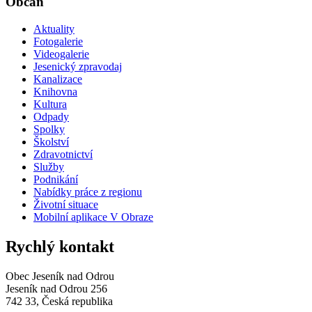
Občan
Aktuality
Fotogalerie
Videogalerie
Jesenický zpravodaj
Kanalizace
Knihovna
Kultura
Odpady
Spolky
Školství
Zdravotnictví
Služby
Podnikání
Nabídky práce z regionu
Životní situace
Mobilní aplikace V Obraze
Rychlý kontakt
Obec Jeseník nad Odrou
Jeseník nad Odrou 256
742 33, Česká republika