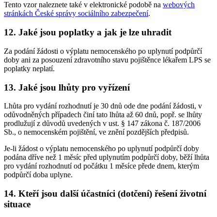
Tento vzor naleznete také v elektronické podobě na
webových
stránkách České správy sociálního zabezpečení
.
12. Jaké jsou poplatky a jak je lze uhradit
Za podání žádosti o výplatu nemocenského po uplynutí podpůrčí
doby ani za posouzení zdravotního stavu pojištěnce lékařem LPS se
poplatky neplatí.
13. Jaké jsou lhůty pro vyřízení
Lhůta pro vydání rozhodnutí je 30 dnů ode dne podání žádosti, v
odůvodněných případech činí tato lhůta až 60 dnů, popř. se lhůty
prodlužují z důvodů uvedených v ust. § 147 zákona č. 187/2006
Sb., o nemocenském pojištění, ve znění pozdějších předpisů.
Je-li žádost o výplatu nemocenského po uplynutí podpůrčí doby
podána dříve než 1 měsíc před uplynutím podpůrčí doby, běží lhůta
pro vydání rozhodnutí od počátku 1 měsíce přede dnem, kterým
podpůrčí doba uplyne.
14. Kteří jsou další účastníci (dotčení) řešení životní
situace