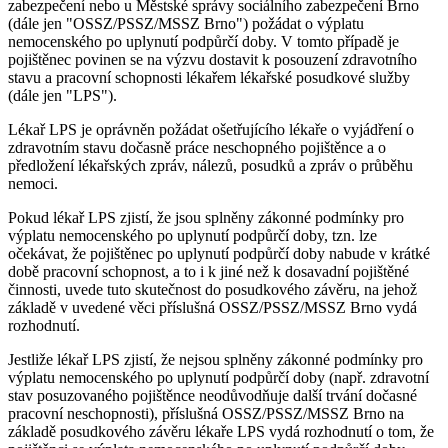
zabezpečení nebo u Městské správy sociálního zabezpečení Brno
(dále jen "OSSZ/PSSZ/MSSZ Brno") požádat o výplatu
nemocenského po uplynutí podpůrčí doby. V tomto případě je
pojištěnec povinen se na výzvu dostavit k posouzení zdravotního
stavu a pracovní schopnosti lékařem lékařské posudkové služby
(dále jen "LPS").
Lékař LPS je oprávněn požádat ošetřujícího lékaře o vyjádření o
zdravotním stavu dočasně práce neschopného pojištěnce a o
předložení lékařských zpráv, nálezů, posudků a zpráv o průběhu
nemoci.
Pokud lékař LPS zjistí, že jsou splněny zákonné podmínky pro
výplatu nemocenského po uplynutí podpůrčí doby, tzn. lze
očekávat, že pojištěnec po uplynutí podpůrčí doby nabude v krátké
době pracovní schopnost, a to i k jiné než k dosavadní pojištěné
činnosti, uvede tuto skutečnost do posudkového závěru, na jehož
základě v uvedené věci příslušná OSSZ/PSSZ/MSSZ Brno vydá
rozhodnutí.
Jestliže lékař LPS zjistí, že nejsou splněny zákonné podmínky pro
výplatu nemocenského po uplynutí podpůrčí doby (např. zdravotní
stav posuzovaného pojištěnce neodůvodňuje další trvání dočasné
pracovní neschopnosti), příslušná OSSZ/PSSZ/MSSZ Brno na
základě posudkového závěru lékaře LPS vydá rozhodnutí o tom, že