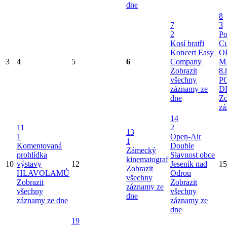
dne
8
7
3
2
Po
Kosí bratři
Cu
Koncert Easy
O
3
4
5
6
Company
M
Zobrazit
8.
všechny
P
záznamy ze
D
dne
Zo
zá
14
11
2
13
1
Open-Air
1
Komentovaná
Double
Zámecký
prohlídka
Slavnost obce
kinematograf
10
výstavy
12
Jeseník nad
15
Zobrazit
HLAVOLAMŮ
Odrou
všechny
Zobrazit
Zobrazit
záznamy ze
všechny
všechny
dne
záznamy ze dne
záznamy ze
dne
19