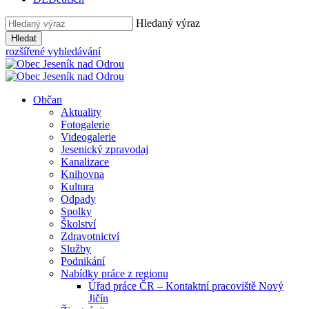
Hledaný výraz
Hledat
rozšířené vyhledávání
Občan
Aktuality
Fotogalerie
Videogalerie
Jesenický zpravodaj
Kanalizace
Knihovna
Kultura
Odpady
Spolky
Školství
Zdravotnictví
Služby
Podnikání
Nabídky práce z regionu
Úřad práce ČR – Kontaktní pracoviště Nový
Jičín