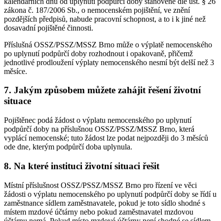
kalendářních dnů od uplynutí podpůrčí doby stanovené dle ust. § 26
zákona č. 187/2006 Sb., o nemocenském pojištění, ve znění
pozdějších předpisů, nabude pracovní schopnost, a to i k jiné než
dosavadní pojištěné činnosti.
Příslušná OSSZ/PSSZ/MSSZ Brno může o výplatě nemocenského
po uplynutí podpůrčí doby rozhodnout i opakovaně, přičemž
jednotlivé prodloužení výplaty nemocenského nesmí být delší než 3
měsíce.
7. Jakým způsobem můžete zahájit řešení životní
situace
Pojištěnec podá žádost o výplatu nemocenského po uplynutí
podpůrčí doby na příslušnou OSSZ/PSSZ/MSSZ Brno, která
vyplácí nemocenské; tuto žádost lze podat nejpozději do 3 měsíců
ode dne, kterým podpůrčí doba uplynula.
8. Na které instituci životní situaci řešit
Místní příslušnost OSSZ/PSSZ/MSSZ Brno pro řízení ve věci
žádosti o výplatu nemocenského po uplynutí podpůrčí doby se řídí u
zaměstnance sídlem zaměstnavatele, pokud je toto sídlo shodné s
místem mzdové účtárny nebo pokud zaměstnavatel mzdovou
účtárnu nemá. Pokud místo mzdové účtárny není shodné se sídlem