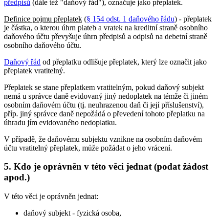
předpisů
(dále též "daňový řád"), označuje jako přeplatek.
Definice pojmu přeplatek
(
§ 154 odst. 1 daňového řádu
) - přeplatek
je částka, o kterou úhrn plateb a vratek na kreditní straně osobního
daňového účtu převyšuje úhrn předpisů a odpisů na debetní straně
osobního daňového účtu.
Daňový řád
od přeplatku odlišuje přeplatek, který lze označit jako
přeplatek vratitelný.
Přeplatek se stane přeplatkem vratitelným, pokud daňový subjekt
nemá u správce daně evidovaný jiný nedoplatek na témže či jiném
osobním daňovém účtu (tj. neuhrazenou daň či její příslušenství),
příp. jiný správce daně nepožádá o převedení tohoto přeplatku na
úhradu jím evidovaného nedoplatku.
V případě, že daňovému subjektu vznikne na osobním daňovém
účtu vratitelný přeplatek, může požádat o jeho vrácení.
5. Kdo je oprávněn v této věci jednat (podat žádost
apod.)
V této věci je oprávněn jednat:
daňový subjekt - fyzická osoba,