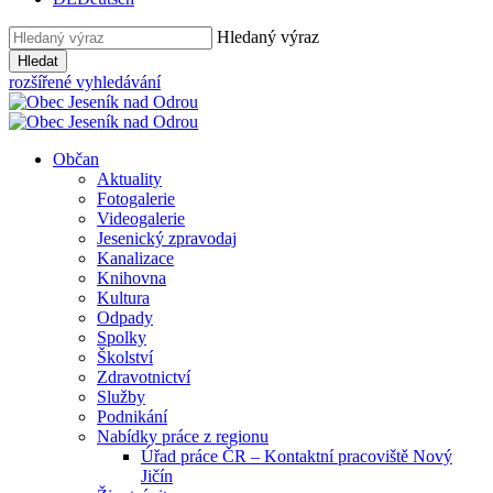
Hledaný výraz
Hledat
rozšířené vyhledávání
Občan
Aktuality
Fotogalerie
Videogalerie
Jesenický zpravodaj
Kanalizace
Knihovna
Kultura
Odpady
Spolky
Školství
Zdravotnictví
Služby
Podnikání
Nabídky práce z regionu
Úřad práce ČR – Kontaktní pracoviště Nový
Jičín