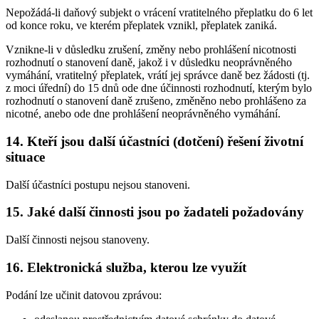
Nepožádá-li daňový subjekt o vrácení vratitelného přeplatku do 6 let
od konce roku, ve kterém přeplatek vznikl, přeplatek zaniká.
Vznikne-li v důsledku zrušení, změny nebo prohlášení nicotnosti
rozhodnutí o stanovení daně, jakož i v důsledku neoprávněného
vymáhání, vratitelný přeplatek, vrátí jej správce daně bez žádosti (tj.
z moci úřední) do 15 dnů ode dne účinnosti rozhodnutí, kterým bylo
rozhodnutí o stanovení daně zrušeno, změněno nebo prohlášeno za
nicotné, anebo ode dne prohlášení neoprávněného vymáhání.
14. Kteří jsou další účastníci (dotčení) řešení životní
situace
Další účastníci postupu nejsou stanoveni.
15. Jaké další činnosti jsou po žadateli požadovány
Další činnosti nejsou stanoveny.
16. Elektronická služba, kterou lze využít
Podání lze učinit datovou zprávou: