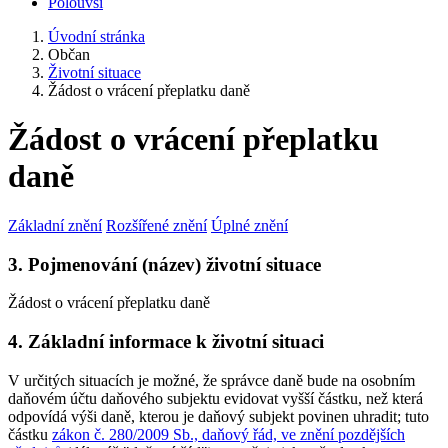
Polouvsí
Úvodní stránka
Občan
Životní situace
Žádost o vrácení přeplatku daně
Žádost o vrácení přeplatku
daně
Základní znění
Rozšířené znění
Úplné znění
3. Pojmenování (název) životní situace
Žádost o vrácení přeplatku daně
4. Základní informace k životní situaci
V určitých situacích je možné, že správce daně bude na osobním
daňovém účtu daňového subjektu evidovat vyšší částku, než která
odpovídá výši daně, kterou je daňový subjekt povinen uhradit; tuto
částku
zákon č. 280/2009 Sb., daňový řád, ve znění pozdějších