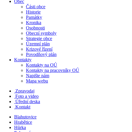
Obec
Části obce
Historie
Památky
Kronika
Osobnosti
Obecní symboly
Strategie obce
Územní plán
Krizové řízení
Povodňový plán
Kontakty
Kontakty na OÚ
Kontakty na pracovníky OÚ
Napište nám
Mapa webu
Zpravodaj
Foto a video
Úřední deska
Kontakt
Blahutovice
Hrabětice
Hůrka