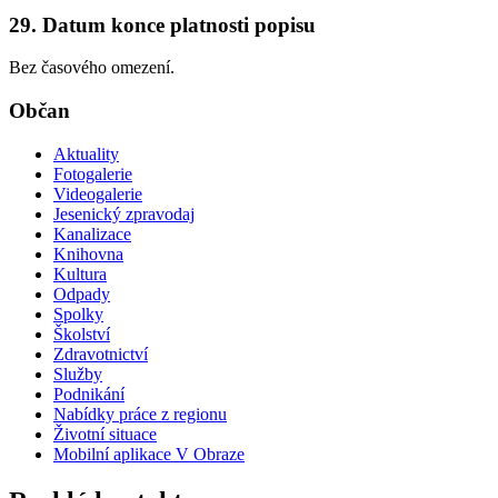
29. Datum konce platnosti popisu
Bez časového omezení.
Občan
Aktuality
Fotogalerie
Videogalerie
Jesenický zpravodaj
Kanalizace
Knihovna
Kultura
Odpady
Spolky
Školství
Zdravotnictví
Služby
Podnikání
Nabídky práce z regionu
Životní situace
Mobilní aplikace V Obraze