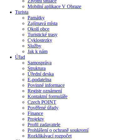
Životní situace
Mobilní aplikace V Obraze
Turista
Památky
Zajímavá místa
Okolí obce
Turistické trasy
Cyklostezky
Služby
Jak k nám
Úřad
Samospráva
Struktura
Úřední deska
E-podatelna
Povinné informace
Registr oznámení
Kontaktní formuláře
Czech POINT
Pověřené úřady
Finance
Projekty
Profil zadavatele
Prohlášení o ochraně soukromí
Rozklikávací rozpočet