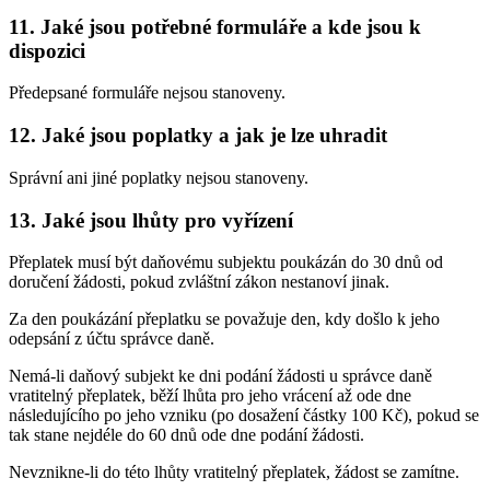
11. Jaké jsou potřebné formuláře a kde jsou k
dispozici
Předepsané formuláře nejsou stanoveny.
12. Jaké jsou poplatky a jak je lze uhradit
Správní ani jiné poplatky nejsou stanoveny.
13. Jaké jsou lhůty pro vyřízení
Přeplatek musí být daňovému subjektu poukázán do 30 dnů od
doručení žádosti, pokud zvláštní zákon nestanoví jinak.
Za den poukázání přeplatku se považuje den, kdy došlo k jeho
odepsání z účtu správce daně.
Nemá-li daňový subjekt ke dni podání žádosti u správce daně
vratitelný přeplatek, běží lhůta pro jeho vrácení až ode dne
následujícího po jeho vzniku (po dosažení částky 100 Kč), pokud se
tak stane nejdéle do 60 dnů ode dne podání žádosti.
Nevznikne-li do této lhůty vratitelný přeplatek, žádost se zamítne.