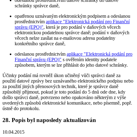
odeslanou prostřednictvím datové schránky do datové
schránky správce daně,
opatřenou uznávaným elektronickým podpisem a odeslanou
prostřednictvím
aplikace "Elektronická podání pro Finanční
správu (EPO)"
, která je pro podání v daňových věcech
elektronickou podatelnou správce daně; podání v daňových
věcech nelze zasílat na e-mailovou adresu podatelny
konkrétního správce daně,
odeslanou prostřednictvím
aplikace "Elektronická podání pro
Finanční správu (EPO)"
s ověřením identity podatele
způsobem, kterým se lze přihlásit do jeho datové schránky.
Účinky podání má rovněž úkon učiněný vůči správci daně za
použití datové zprávy bez uznávaného elektronického podpisu nebo
za použití jiných přenosových technik, které je správce daně
způsobilý přijmout, pokud je toto podání do 5 dnů ode dne, kdy
došlo správci daně, potvrzeno nebo opakováno některým z výše
uvedených způsobů elektronické komunikace, nebo písemně, popř.
ústně do protokolu.
28. Popis byl naposledy aktualizován
10.04.2015