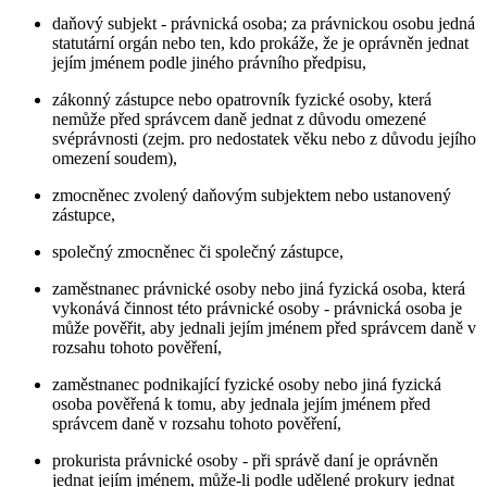
daňový subjekt - právnická osoba; za právnickou osobu jedná
statutární orgán nebo ten, kdo prokáže, že je oprávněn jednat
jejím jménem podle jiného právního předpisu,
zákonný zástupce nebo opatrovník fyzické osoby, která
nemůže před správcem daně jednat z důvodu omezené
svéprávnosti (zejm. pro nedostatek věku nebo z důvodu jejího
omezení soudem),
zmocněnec zvolený daňovým subjektem nebo ustanovený
zástupce,
společný zmocněnec či společný zástupce,
zaměstnanec právnické osoby nebo jiná fyzická osoba, která
vykonává činnost této právnické osoby - právnická osoba je
může pověřit, aby jednali jejím jménem před správcem daně v
rozsahu tohoto pověření,
zaměstnanec podnikající fyzické osoby nebo jiná fyzická
osoba pověřená k tomu, aby jednala jejím jménem před
správcem daně v rozsahu tohoto pověření,
prokurista právnické osoby - při správě daní je oprávněn
jednat jejím jménem, může-li podle udělené prokury jednat