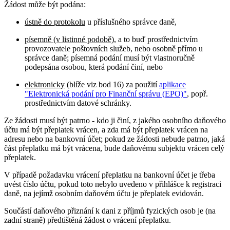
Žádost může být podána:
ústně do protokolu
u příslušného správce daně,
písemně (v listinné podobě)
, a to buď prostřednictvím
provozovatele poštovních služeb, nebo osobně přímo u
správce daně; písemná podání musí být vlastnoručně
podepsána osobou, která podání činí, nebo
elektronicky
(blíže viz bod 16) za použití
aplikace
"Elektronická podání pro Finanční správu (EPO)"
, popř.
prostřednictvím datové schránky.
Ze žádosti musí být patrno - kdo ji činí, z jakého osobního daňového
účtu má být přeplatek vrácen, a zda má být přeplatek vrácen na
adresu nebo na bankovní účet; pokud ze žádosti nebude patrno, jaká
část přeplatku má být vrácena, bude daňovému subjektu vrácen celý
přeplatek.
V případě požadavku vrácení přeplatku na bankovní účet je třeba
uvést číslo účtu, pokud toto nebylo uvedeno v přihlášce k registraci
daně, na jejímž osobním daňovém účtu je přeplatek evidován.
Součástí daňového přiznání k dani z příjmů fyzických osob je (na
zadní straně) předtištěná žádost o vrácení přeplatku.