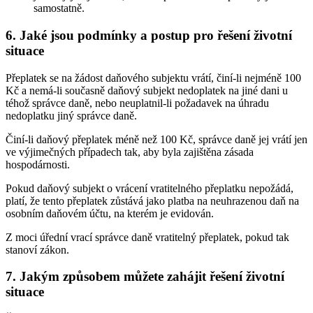
samostatně.
6. Jaké jsou podmínky a postup pro řešení životní
situace
Přeplatek se na žádost daňového subjektu vrátí, činí-li nejméně 100
Kč a nemá-li současně daňový subjekt nedoplatek na jiné dani u
téhož správce daně, nebo neuplatnil-li požadavek na úhradu
nedoplatku jiný správce daně.
Činí-li daňový přeplatek méně než 100 Kč, správce daně jej vrátí jen
ve výjimečných případech tak, aby byla zajištěna zásada
hospodárnosti.
Pokud daňový subjekt o vrácení vratitelného přeplatku nepožádá,
platí, že tento přeplatek zůstává jako platba na neuhrazenou daň na
osobním daňovém účtu, na kterém je evidován.
Z moci úřední vrací správce daně vratitelný přeplatek, pokud tak
stanoví zákon.
7. Jakým způsobem můžete zahájit řešení životní
situace