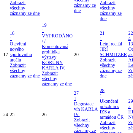
Zobrazit
Zobrazit
záznamy ze
všechny
všechny
dne
záznamy ze dne
záznamy ze
dne
19
1
18
21
22
VYPRODÁNO
1
1
4
/ /
Otevření
Letní recitál
13
Komentovaná
nového
JIŘÍ
Od
prohlídka
17
sportovního
20
SCHMITZER
ak
výstavy
areálu
Zobrazit
Af
KORUNY
Zobrazit
všechny
Le
KARLA IV.
všechny
záznamy ze
Zo
Zobrazit
záznamy ze dne
dne
zá
všechny
záznamy ze dne
28
27
1
1
Ukončení
29
Degustace
prázdnin s
2
vín KARLA
IZS a
H
24
25
26
IV.
armádou ČR
N
Zobrazit
Zobrazit
Zo
všechny
všechny
zá
záznamy ze