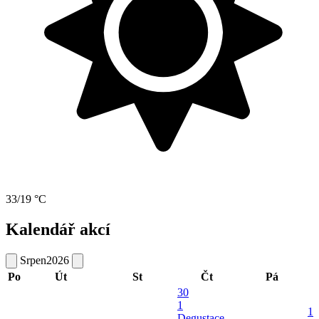
33/19 °C
Kalendář akcí
Srpen
2026
Po
Út
St
Čt
Pá
30
1
1
Degustace