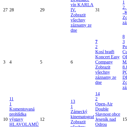
1
vín KARLA
2.
27
28
29
IV.
31
„K
Zobrazit
Zo
všechny
zá
záznamy ze
dne
8
7
3
2
Po
Kosí bratři
Cu
Koncert Easy
O
3
4
5
6
Company
M
Zobrazit
8.
všechny
P
záznamy ze
D
dne
Zo
zá
14
11
2
13
1
Open-Air
1
Komentovaná
Double
Zámecký
prohlídka
Slavnost obce
kinematograf
10
výstavy
12
Jeseník nad
15
Zobrazit
HLAVOLAMŮ
Odrou
všechny