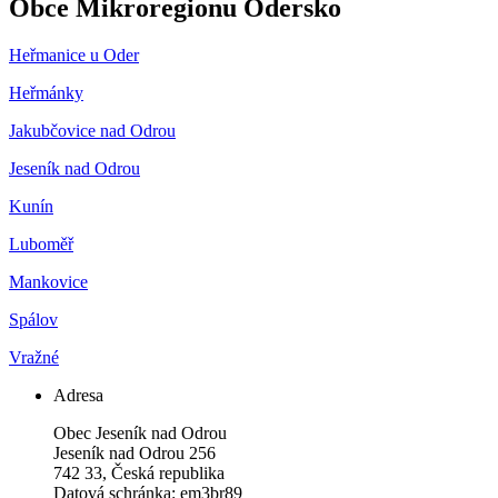
Obce Mikroregionu Odersko
Heřmanice u Oder
Heřmánky
Jakubčovice nad Odrou
Jeseník nad Odrou
Kunín
Luboměř
Mankovice
Spálov
Vražné
Adresa
Obec Jeseník nad Odrou
Jeseník nad Odrou 256
742 33, Česká republika
Datová schránka: em3br89