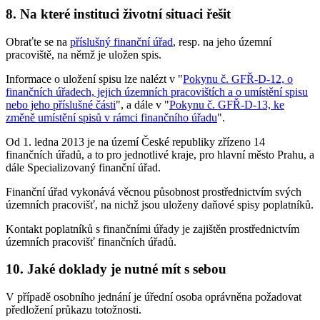
8. Na které instituci životní situaci řešit
Obraťte se na
příslušný finanční úřad
, resp. na jeho územní
pracoviště, na němž je uložen spis
.
Informace o uložení spisu lze nalézt v "
Pokynu č. GFŘ-D-12, o
finančních úřadech, jejich územních pracovištích a o umístění spisu
nebo jeho příslušné části
", a dále v "
Pokynu č. GFŘ-D-13, ke
změně umístění spisů v rámci finančního úřadu
".
Od 1. ledna 2013 je na území České republiky zřízeno 14
finančních úřadů, a to pro jednotlivé kraje, pro hlavní město Prahu, a
dále Specializovaný finanční úřad.
Finanční úřad vykonává věcnou působnost prostřednictvím svých
územních pracovišť, na nichž jsou uloženy daňové spisy poplatníků.
Kontakt poplatníků s finančními úřady je zajištěn prostřednictvím
územních pracovišť finančních úřadů.
10. Jaké doklady je nutné mít s sebou
V případě osobního jednání je úřední osoba oprávněna požadovat
předložení průkazu totožnosti.