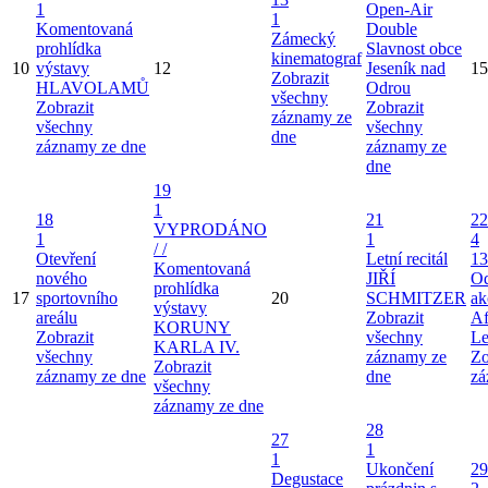
1
Open-Air
1
Komentovaná
Double
Zámecký
prohlídka
Slavnost obce
kinematograf
10
výstavy
12
Jeseník nad
15
Zobrazit
HLAVOLAMŮ
Odrou
všechny
Zobrazit
Zobrazit
záznamy ze
všechny
všechny
dne
záznamy ze dne
záznamy ze
dne
19
1
18
21
22
VYPRODÁNO
1
1
4
/ /
Otevření
Letní recitál
13
Komentovaná
nového
JIŘÍ
Od
prohlídka
17
sportovního
20
SCHMITZER
ak
výstavy
areálu
Zobrazit
Af
KORUNY
Zobrazit
všechny
Le
KARLA IV.
všechny
záznamy ze
Zo
Zobrazit
záznamy ze dne
dne
zá
všechny
záznamy ze dne
28
27
1
1
Ukončení
29
Degustace