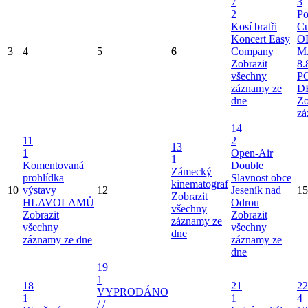
7
3
2
Po
Kosí bratři
Cu
Koncert Easy
O
3
4
5
6
Company
M
Zobrazit
8.
všechny
P
záznamy ze
D
dne
Zo
zá
14
11
2
13
1
Open-Air
1
Komentovaná
Double
Zámecký
prohlídka
Slavnost obce
kinematograf
10
výstavy
12
Jeseník nad
15
Zobrazit
HLAVOLAMŮ
Odrou
všechny
Zobrazit
Zobrazit
záznamy ze
všechny
všechny
dne
záznamy ze dne
záznamy ze
dne
19
1
18
21
22
VYPRODÁNO
1
1
4
/ /