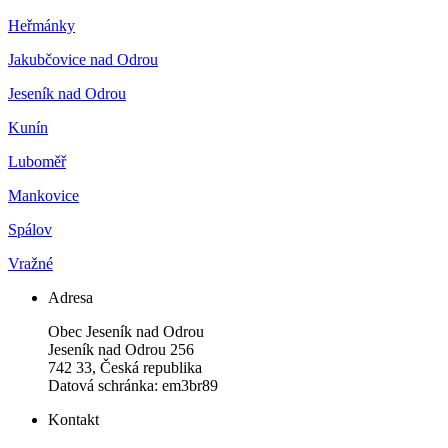
Heřmánky
Jakubčovice nad Odrou
Jeseník nad Odrou
Kunín
Luboměř
Mankovice
Spálov
Vražné
Adresa
Obec Jeseník nad Odrou
Jeseník nad Odrou 256
742 33, Česká republika
Datová schránka: em3br89
Kontakt