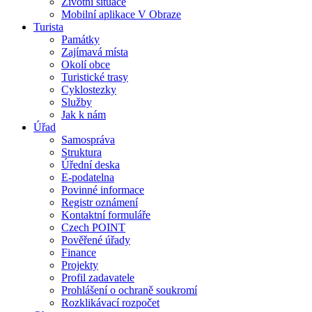
Životní situace
Mobilní aplikace V Obraze
Turista
Památky
Zajímavá místa
Okolí obce
Turistické trasy
Cyklostezky
Služby
Jak k nám
Úřad
Samospráva
Struktura
Úřední deska
E-podatelna
Povinné informace
Registr oznámení
Kontaktní formuláře
Czech POINT
Pověřené úřady
Finance
Projekty
Profil zadavatele
Prohlášení o ochraně soukromí
Rozklikávací rozpočet