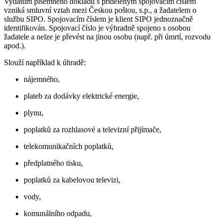
Vydáním písemného dokladu s přiděleným spojovacím číslem
vzniká smluvní vztah mezi Českou poštou, s.p., a žadatelem o
službu SIPO. Spojovacím číslem je klient SIPO jednoznačně
identifikován. Spojovací číslo je výhradně spojeno s osobou
žadatele a nelze je převést na jinou osobu (např. při úmrtí, rozvodu
apod.).
Slouží například k úhradě:
nájemného,
plateb za dodávky elektrické energie,
plynu,
poplatků za rozhlasové a televizní přijímače,
telekomunikačních poplatků,
předplatného tisku,
poplatků za kabelovou televizi,
vody,
komunálního odpadu,