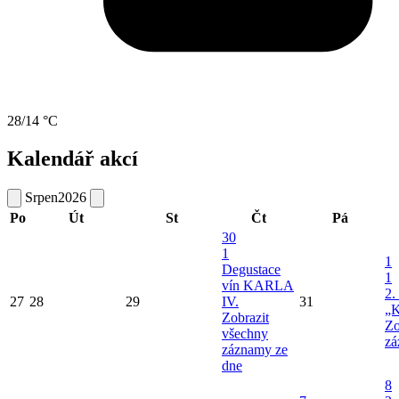
28/14 °C
Kalendář akcí
Srpen
2026
Po
Út
St
Čt
Pá
30
1
1
Degustace
1
vín KARLA
2.
27
28
29
IV.
31
„K
Zobrazit
Zo
všechny
zá
záznamy ze
dne
8