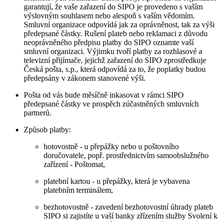
garantují, že vaše zařazení do SIPO je provedeno s vaším
výslovným souhlasem nebo alespoň s vaším vědomím.
Smluvní organizace odpovídá jak za oprávněnost, tak za výši
předepsané částky. Rušení plateb nebo reklamaci z důvodu
neoprávněného předpisu platby do SIPO oznamte vaší
smluvní organizaci. Výjimku tvoří platby za rozhlasové a
televizní přijímače, jejichž zařazení do SIPO zprostředkuje
Česká pošta, s.p., která odpovídá za to, že poplatky budou
předepsány v zákonem stanovené výši.
Pošta od vás bude měsíčně inkasovat v rámci SIPO
předepsané částky ve prospěch zúčastněných smluvních
partnerů.
Způsob platby:
hotovostně - u přepážky nebo u poštovního
doručovatele, popř. prostřednictvím samoobslužného
zařízení - Poštomat,
platební kartou - u přepážky, která je vybavena
platebním terminálem,
bezhotovostně - zavedení bezhotovostní úhrady plateb
SIPO si zajistíte u vaší banky zřízením služby Svolení k