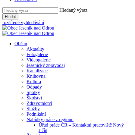
Hledaný výraz
Hledat
rozšířené vyhledávání
Občan
Aktuality
Fotogalerie
Videogalerie
Jesenický zpravodaj
Kanalizace
Knihovna
Kultura
Odpady
Spolky
Školství
Zdravotnictví
Služby
Podnikání
Nabídky práce z regionu
Úřad práce ČR – Kontaktní pracoviště Nový
Jičín