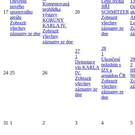
Otevření
Letní recitál
13
Komentovaná
nového
JIŘÍ
Od
prohlídka
17
sportovního
20
SCHMITZER
ak
výstavy
areálu
Zobrazit
Af
KORUNY
Zobrazit
všechny
Le
KARLA IV.
všechny
záznamy ze
Zo
Zobrazit
záznamy ze dne
dne
zá
všechny
záznamy ze dne
28
27
1
1
Ukončení
29
Degustace
prázdnin s
2
vín KARLA
IZS a
H
24
25
26
IV.
armádou ČR
N
Zobrazit
Zobrazit
Zo
všechny
všechny
zá
záznamy ze
záznamy ze
dne
dne
31
1
2
3
4
5