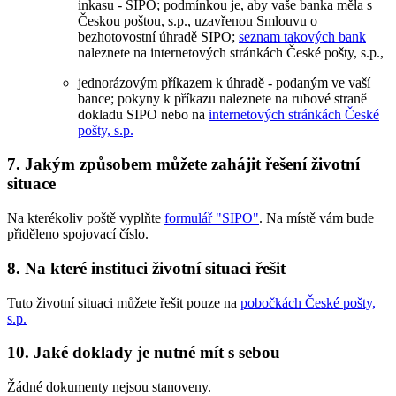
inkasu - SIPO; podmínkou je, aby vaše banka měla s
Českou poštou, s.p., uzavřenou Smlouvu o
bezhotovostní úhradě SIPO;
seznam takových bank
naleznete na internetových stránkách České pošty, s.p.,
jednorázovým příkazem k úhradě - podaným ve vaší
bance; pokyny k příkazu naleznete na rubové straně
dokladu SIPO nebo na
internetových stránkách České
pošty, s.p.
7. Jakým způsobem můžete zahájit řešení životní
situace
Na kterékoliv poště vyplňte
formulář "SIPO"
. Na místě vám bude
přiděleno spojovací číslo.
8. Na které instituci životní situaci řešit
Tuto životní situaci můžete řešit pouze na
pobočkách České pošty,
s.p.
10. Jaké doklady je nutné mít s sebou
Žádné dokumenty nejsou stanoveny.