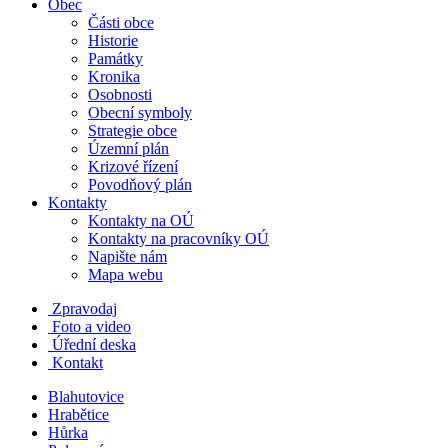
Obec
Části obce
Historie
Památky
Kronika
Osobnosti
Obecní symboly
Strategie obce
Územní plán
Krizové řízení
Povodňový plán
Kontakty
Kontakty na OÚ
Kontakty na pracovníky OÚ
Napište nám
Mapa webu
Zpravodaj
Foto a video
Úřední deska
Kontakt
Blahutovice
Hrabětice
Hůrka