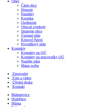
Obec
Části obce
Historie
Památky
Kronika
Osobnosti
Obecní symboly
Strategie obce
Územní plán
Krizové řízení
Povodňový plán
Kontakty
Kontakty na OÚ
Kontakty na pracovníky OÚ
Napište nám
Mapa webu
Zpravodaj
Foto a video
Úřední deska
Kontakt
Blahutovice
Hrabětice
Hůrka