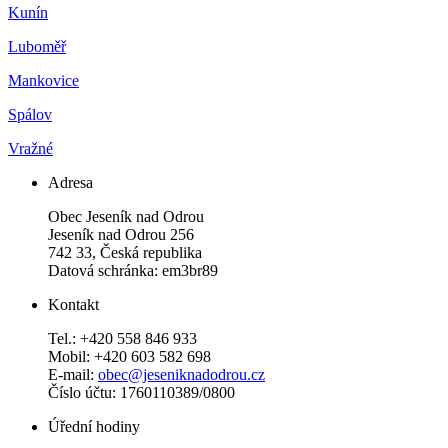
Kunín
Luboměř
Mankovice
Spálov
Vražné
Adresa
Obec Jeseník nad Odrou
Jeseník nad Odrou 256
742 33, Česká republika
Datová schránka: em3br89
Kontakt
Tel.: +420 558 846 933
Mobil: +420 603 582 698
E-mail:
obec@jeseniknadodrou.cz
Číslo účtu: 1760110389/0800
Úřední hodiny