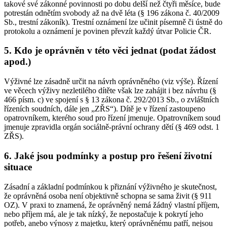
takové své zákonné povinnosti po dobu delší než čtyři měsíce, bude
potrestán odnětím svobody až na dvě léta (§ 196 zákona č. 40/2009
Sb., trestní zákoník). Trestní oznámení lze učinit písemně či ústně do
protokolu a oznámení je povinen převzít každý útvar Policie ČR.
5. Kdo je oprávněn v této věci jednat (podat žádost
apod.)
Výživné lze zásadně určit na návrh oprávněného (viz výše). Řízení
ve věcech výživy nezletilého dítěte však lze zahájit i bez návrhu (§
466 písm. c) ve spojení s § 13 zákona č. 292/2013 Sb., o zvláštních
řízeních soudních, dále jen „ZŘS“). Dítě je v řízení zastoupeno
opatrovníkem, kterého soud pro řízení jmenuje. Opatrovníkem soud
jmenuje zpravidla orgán sociálně-právní ochrany dětí (§ 469 odst. 1
ZŘS).
6. Jaké jsou podmínky a postup pro řešení životní
situace
Zásadní a základní podmínkou k přiznání výživného je skutečnost,
že oprávněná osoba není objektivně schopna se sama živit (§ 911
OZ). V praxi to znamená, že oprávněný nemá žádný vlastní příjem,
nebo příjem má, ale je tak nízký, že nepostačuje k pokrytí jeho
potřeb, anebo výnosy z majetku, který oprávněnému patří, nejsou