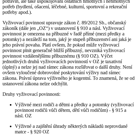
potravin, ale také uspokojování ostatních hmotných i nehmotných
potřeb (bydlení, ošacení, léčebné, kulturní, sportovní a rekreační
potřeby apod.).
Vyživovací povinnost upravuje zákon č. 89/2012 Sb., občanský
zákoník (dále jen „OZ“) v ustanovení § 910 a násl. Vyživovací
povinnost je omezena na příbuzné v řadě přímé (mezi předky a
potomky) a nezáleží na tom, jaký je stupeň příbuzenství ani jaká je
jeho právní povaha. Platí ovšem, že pokud může vyživovací
povinnost plnit generačně bližší příbuzný, nevzniká vyživovací
povinnost vzdálenějšímu příbuznému (§ 910 OZ). Výčet
jednotlivých druhů vyživovacích povinností v OZ je taxativní
(úplný) a nelze jej nad rámec zákona rozšiřovat o další druhy. Není
ovšem vyloučené dobrovolné poskytování výživy nad rámec
zákona. Právní úprava výživného je kogentní. To znamená, že se od
ustanovení zákona nelze odchýlit.
Druhy vyživovací povinnosti:
Výživné mezi rodiči a dětmi a předky a potomky (vyživovací
povinnost rodičů vůči dětem, dětí vůči rodičům) - § 915 a
násl. OZ
Výživné a zajištění úhrady některých nákladů neprovdané
matce - § 920 OZ