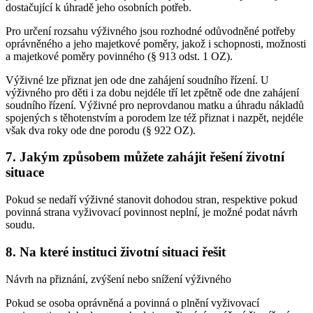
dostačující k úhradě jeho osobních potřeb.
Pro určení rozsahu výživného jsou rozhodné odůvodněné potřeby
oprávněného a jeho majetkové poměry, jakož i schopnosti, možnosti
a majetkové poměry povinného (§ 913 odst. 1 OZ).
Výživné lze přiznat jen ode dne zahájení soudního řízení. U
výživného pro děti i za dobu nejdéle tří let zpětně ode dne zahájení
soudního řízení. Výživné pro neprovdanou matku a úhradu nákladů
spojených s těhotenstvím a porodem lze též přiznat i nazpět, nejdéle
však dva roky ode dne porodu (§ 922 OZ).
7. Jakým způsobem můžete zahájit řešení životní
situace
Pokud se nedaří výživné stanovit dohodou stran, respektive pokud
povinná strana vyživovací povinnost neplní, je možné podat návrh
soudu.
8. Na které instituci životní situaci řešit
Návrh na přiznání, zvýšení nebo snížení výživného
Pokud se osoba oprávněná a povinná o plnění vyživovací