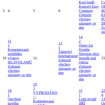
Kosí bratři
Cu
Koncert Easy
O
3
4
5
6
Company
M
Zobrazit
8.
všechny
P
záznamy ze
D
dne
Zo
zá
14
11
2
13
1
Open-Air
1
Komentovaná
Double
Zámecký
prohlídka
Slavnost obce
kinematograf
10
výstavy
12
Jeseník nad
15
Zobrazit
HLAVOLAMŮ
Odrou
všechny
Zobrazit
Zobrazit
záznamy ze
všechny
všechny
dne
záznamy ze dne
záznamy ze
dne
19
1
18
21
22
VYPRODÁNO
1
1
4
/ /
Otevření
Letní recitál
13
Komentovaná
nového
JIŘÍ
Od