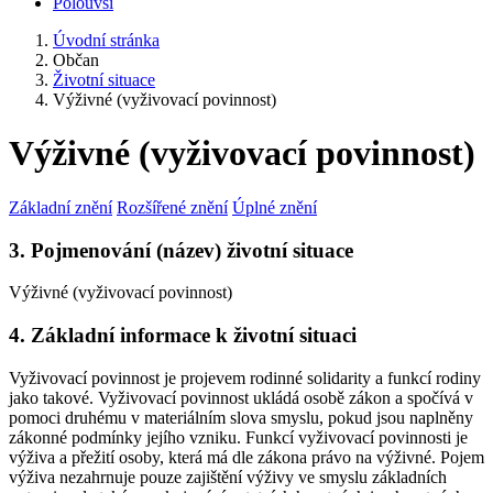
Polouvsí
Úvodní stránka
Občan
Životní situace
Výživné (vyživovací povinnost)
Výživné (vyživovací povinnost)
Základní znění
Rozšířené znění
Úplné znění
3. Pojmenování (název) životní situace
Výživné (vyživovací povinnost)
4. Základní informace k životní situaci
Vyživovací povinnost je projevem rodinné solidarity a funkcí rodiny
jako takové. Vyživovací povinnost ukládá osobě zákon a spočívá v
pomoci druhému v materiálním slova smyslu, pokud jsou naplněny
zákonné podmínky jejího vzniku. Funkcí vyživovací povinnosti je
výživa a přežití osoby, která má dle zákona právo na výživné. Pojem
výživa nezahrnuje pouze zajištění výživy ve smyslu základních