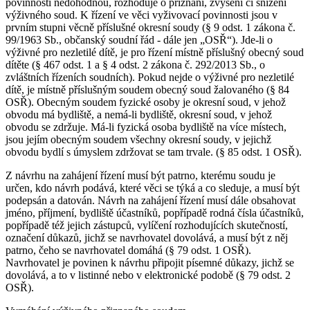
povinnosti nedohodnou, rozhoduje o přiznání, zvýšení či snížení
výživného soud. K řízení ve věci vyživovací povinnosti jsou v
prvním stupni věcně příslušné okresní soudy (§ 9 odst. 1 zákona č.
99/1963 Sb., občanský soudní řád - dále jen „OSŘ“). Jde-li o
výživné pro nezletilé dítě, je pro řízení místně příslušný obecný soud
dítěte (§ 467 odst. 1 a § 4 odst. 2 zákona č. 292/2013 Sb., o
zvláštních řízeních soudních). Pokud nejde o výživné pro nezletilé
dítě, je místně příslušným soudem obecný soud žalovaného (§ 84
OSŘ). Obecným soudem fyzické osoby je okresní soud, v jehož
obvodu má bydliště, a nemá-li bydliště, okresní soud, v jehož
obvodu se zdržuje. Má-li fyzická osoba bydliště na více místech,
jsou jejím obecným soudem všechny okresní soudy, v jejichž
obvodu bydlí s úmyslem zdržovat se tam trvale. (§ 85 odst. 1 OSŘ).
Z návrhu na zahájení řízení musí být patrno, kterému soudu je
určen, kdo návrh podává, které věci se týká a co sleduje, a musí být
podepsán a datován. Návrh na zahájení řízení musí dále obsahovat
jméno, příjmení, bydliště účastníků, popřípadě rodná čísla účastníků,
popřípadě též jejich zástupců, vylíčení rozhodujících skutečností,
označení důkazů, jichž se navrhovatel dovolává, a musí být z něj
patrno, čeho se navrhovatel domáhá (§ 79 odst. 1 OSŘ).
Navrhovatel je povinen k návrhu připojit písemné důkazy, jichž se
dovolává, a to v listinné nebo v elektronické podobě (§ 79 odst. 2
OSŘ).