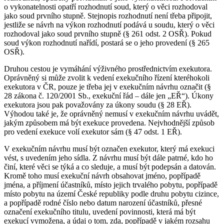
o vykonatelnosti opatří rozhodnutí soud, který o věci rozhodoval
jako soud prvního stupně. Stejnopis rozhodnutí není třeba připojit,
jestliže se návrh na výkon rozhodnutí podává u soudu, který o věci
rozhodoval jako soud prvního stupně (§ 261 odst. 2 OSŘ). Pokud
soud výkon rozhodnutí nařídí, postará se o jeho provedení (§ 265
OSŘ).
Druhou cestou je vymáhání výživného prostřednictvím exekutora.
Oprávněný si může zvolit k vedení exekučního řízení kteréhokoli
exekutora v ČR, pouze je třeba jej v exekučním návrhu označit (§
28 zákona č. 120/2001 Sb., exekuční řád – dále jen „EŘ“). Úkony
exekutora jsou pak považovány za úkony soudu (§ 28 EŘ).
Výhodou také je, že oprávněný nemusí v exekučním návrhu uvádět,
jakým způsobem má být exekuce provedena. Nejvhodnější způsob
pro vedení exekuce volí exekutor sám (§ 47 odst. 1 EŘ).
V exekučním návrhu musí být označen exekutor, který má exekuci
vést, s uvedením jeho sídla. Z návrhu musí být dále patrné, kdo ho
činí, které věci se týká a co sleduje, a musí být podepsán a datován.
Kromě toho musí exekuční návrh obsahovat jméno, popřípadě
jména, a příjmení účastníků, místo jejich trvalého pobytu, popřípadě
místo pobytu na území České republiky podle druhu pobytu cizince,
a popřípadě rodné číslo nebo datum narození účastníků, přesné
označení exekučního titulu, uvedení povinnosti, která má být
exekucí vymožena, a údaj o tom, zda, popřípadě v jakém rozsahu