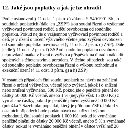
12. Jaké jsou poplatky a jak je lze uhradit
Podle ustanovení § 11 odst. 1 písm. c) zákona č. 549/1991 Sb., o
soudních poplatcích (dále jen „ZSP“) jsou soudní řízení o vzájemné
vyživovací povinnosti rodičů a dětí osvobozena od soudního
poplatku. Pokud nejde o vzájemnou vyživovací povinnost rodičů a
dětí, je v řízení o určení výživného včetně jeho zvýšení osvobozen
od soudního poplatku navrhovatel (§ 11 odst. 2 písm. c) ZSP). Dále
je dle § 11 odst. 2 písm. f) ZSP od soudního poplatku osvobozena
neprovdaná matka v řízení o výživu a příspěvek na úhradu nákladů
spojených s těhotenstvím a porodem. V těchto případech jsou také
od soudního poplatku osvobozena řízení o výkonu rozhodnutí a
exekuční řízení (§ 11 odst. 3 písm. g) a h) ZSP).
V ostatních případech činí soudní poplatek za návrh na zahájení
řízení o určení výživného, včetně jeho zvýšení, jakož i o snížení
nebo zrušení výživného, 500 Kč, pokud jde o peněžité plnění do
částky 50 000 Kč včetně, anebo 1 % (nejvýše však 15 000 Kč) z
vymáhané částky, pokud je peněžité plnění vyšší než 50 000 Kč
(položka 7 Sazebníku poplatků, který je přílohou ZSP). Pokud v
ostatních případech bude podán návrh na nařízení výkonu
rozhodnutí, činí soudní poplatek 1 000 Kč, pokud je vymáháno
peněžité plnění do částky 20 000 Kč včetně, anebo 5 % z vymáhané
částky, pokud je vymáháno peněžité plnění v částce vyšší než 20