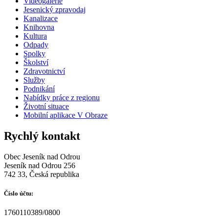
Videogalerie
Jesenický zpravodaj
Kanalizace
Knihovna
Kultura
Odpady
Spolky
Školství
Zdravotnictví
Služby
Podnikání
Nabídky práce z regionu
Životní situace
Mobilní aplikace V Obraze
Rychlý kontakt
Obec Jeseník nad Odrou
Jeseník nad Odrou 256
742 33, Česká republika
Číslo účtu:
1760110389/0800