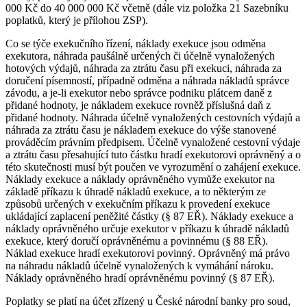
000 Kč do 40 000 000 Kč včetně (dále viz položka 21 Sazebníku
poplatků, který je přílohou ZSP).
Co se týče exekučního řízení, náklady exekuce jsou odměna
exekutora, náhrada paušálně určených či účelně vynaložených
hotových výdajů, náhrada za ztrátu času při exekuci, náhrada za
doručení písemností, případně odměna a náhrada nákladů správce
závodu, a je-li exekutor nebo správce podniku plátcem daně z
přidané hodnoty, je nákladem exekuce rovněž příslušná daň z
přidané hodnoty. Náhrada účelně vynaložených cestovních výdajů a
náhrada za ztrátu času je nákladem exekuce do výše stanovené
prováděcím právním předpisem. Účelně vynaložené cestovní výdaje
a ztrátu času přesahující tuto částku hradí exekutorovi oprávněný a o
této skutečnosti musí být poučen ve vyrozumění o zahájení exekuce.
Náklady exekuce a náklady oprávněného vymůže exekutor na
základě příkazu k úhradě nákladů exekuce, a to některým ze
způsobů určených v exekučním příkazu k provedení exekuce
ukládající zaplacení peněžité částky (§ 87 EŘ). Náklady exekuce a
náklady oprávněného určuje exekutor v příkazu k úhradě nákladů
exekuce, který doručí oprávněnému a povinnému (§ 88 EŘ).
Náklad exekuce hradí exekutorovi povinný. Oprávněný má právo
na náhradu nákladů účelně vynaložených k vymáhání nároku.
Náklady oprávněného hradí oprávněnému povinný (§ 87 EŘ).
Poplatky se platí na účet zřízený u České národní banky pro soud,