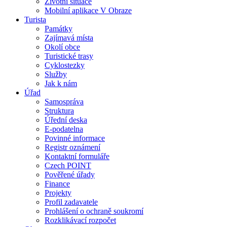
Životní situace
Mobilní aplikace V Obraze
Turista
Památky
Zajímavá místa
Okolí obce
Turistické trasy
Cyklostezky
Služby
Jak k nám
Úřad
Samospráva
Struktura
Úřední deska
E-podatelna
Povinné informace
Registr oznámení
Kontaktní formuláře
Czech POINT
Pověřené úřady
Finance
Projekty
Profil zadavatele
Prohlášení o ochraně soukromí
Rozklikávací rozpočet