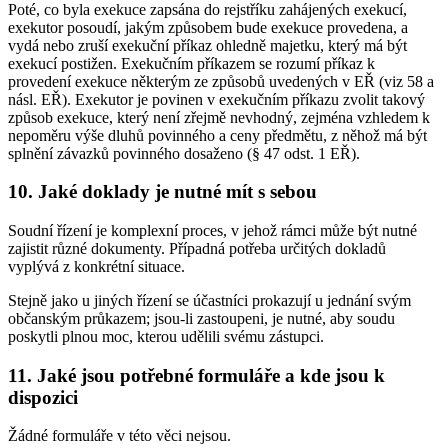
Poté, co byla exekuce zapsána do rejstříku zahájených exekucí,
exekutor posoudí, jakým způsobem bude exekuce provedena, a
vydá nebo zruší exekuční příkaz ohledně majetku, který má být
exekucí postižen. Exekučním příkazem se rozumí příkaz k
provedení exekuce některým ze způsobů uvedených v EŘ (viz 58 a
násl. EŘ). Exekutor je povinen v exekučním příkazu zvolit takový
způsob exekuce, který není zřejmě nevhodný, zejména vzhledem k
nepoměru výše dluhů povinného a ceny předmětu, z něhož má být
splnění závazků povinného dosaženo (§ 47 odst. 1 EŘ).
10. Jaké doklady je nutné mít s sebou
Soudní řízení je komplexní proces, v jehož rámci může být nutné
zajistit různé dokumenty. Případná potřeba určitých dokladů
vyplývá z konkrétní situace.
Stejně jako u jiných řízení se účastníci prokazují u jednání svým
občanským průkazem; jsou-li zastoupeni, je nutné, aby soudu
poskytli plnou moc, kterou udělili svému zástupci.
11. Jaké jsou potřebné formuláře a kde jsou k
dispozici
Žádné formuláře v této věci nejsou.