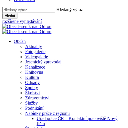
Hledaný výraz
Hledat
rozšířené vyhledávání
Občan
Aktuality
Fotogalerie
Videogalerie
Jesenický zpravodaj
Kanalizace
Knihovna
Kultura
Odpady
Spolky
Školství
Zdravotnictví
Služby
Podnikání
Nabídky práce z regionu
Úřad práce ČR – Kontaktní pracoviště Nový
Jičín