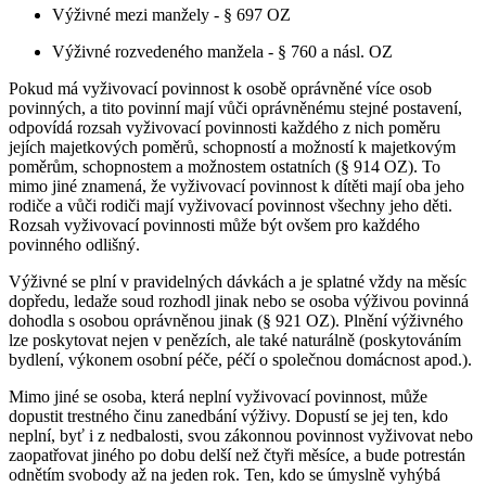
Výživné mezi manžely - § 697 OZ
Výživné rozvedeného manžela - § 760 a násl. OZ
Pokud má vyživovací povinnost k osobě oprávněné více osob
povinných, a tito povinní mají vůči oprávněnému stejné postavení,
odpovídá rozsah vyživovací povinnosti každého z nich poměru
jejích majetkových poměrů, schopností a možností k majetkovým
poměrům, schopnostem a možnostem ostatních (§ 914 OZ). To
mimo jiné znamená, že vyživovací povinnost k dítěti mají oba jeho
rodiče a vůči rodiči mají vyživovací povinnost všechny jeho děti.
Rozsah vyživovací povinnosti může být ovšem pro každého
povinného odlišný.
Výživné se plní v pravidelných dávkách a je splatné vždy na měsíc
dopředu, ledaže soud rozhodl jinak nebo se osoba výživou povinná
dohodla s osobou oprávněnou jinak (§ 921 OZ). Plnění výživného
lze poskytovat nejen v penězích, ale také naturálně (poskytováním
bydlení, výkonem osobní péče, péčí o společnou domácnost apod.).
Mimo jiné se osoba, která neplní vyživovací povinnost, může
dopustit trestného činu zanedbání výživy. Dopustí se jej ten, kdo
neplní, byť i z nedbalosti, svou zákonnou povinnost vyživovat nebo
zaopatřovat jiného po dobu delší než čtyři měsíce, a bude potrestán
odnětím svobody až na jeden rok. Ten, kdo se úmyslně vyhýbá