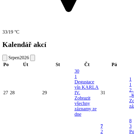
33/19 °C
Kalendář akcí
Srpen
2026
Po
Út
St
Čt
Pá
30
1
1
Degustace
1
vín KARLA
2.
27
28
29
IV.
31
„K
Zobrazit
Zo
všechny
zá
záznamy ze
dne
8
7
3
2
Po