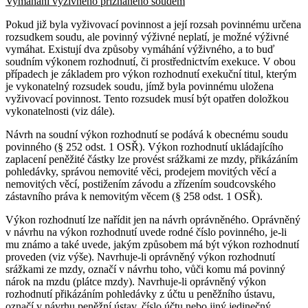
Vymáhání výživného přiznaného soudem
Pokud již byla vyživovací povinnost a její rozsah povinnému určena
rozsudkem soudu, ale povinný výživné neplatí, je možné výživné
vymáhat. Existují dva způsoby vymáhání výživného, a to buď
soudním výkonem rozhodnutí, či prostřednictvím exekuce. V obou
případech je základem pro výkon rozhodnutí exekuční titul, kterým
je vykonatelný rozsudek soudu, jímž byla povinnému uložena
vyživovací povinnost. Tento rozsudek musí být opatřen doložkou
vykonatelnosti (viz dále).
Návrh na soudní výkon rozhodnutí se podává k obecnému soudu
povinného (§ 252 odst. 1 OSŘ). Výkon rozhodnutí ukládajícího
zaplacení peněžité částky lze provést srážkami ze mzdy, přikázáním
pohledávky, správou nemovité věci, prodejem movitých věcí a
nemovitých věcí, postižením závodu a zřízením soudcovského
zástavního práva k nemovitým věcem (§ 258 odst. 1 OSŘ).
Výkon rozhodnutí lze nařídit jen na návrh oprávněného. Oprávněný
v návrhu na výkon rozhodnutí uvede rodné číslo povinného, je-li
mu známo a také uvede, jakým způsobem má být výkon rozhodnutí
proveden (viz výše). Navrhuje-li oprávněný výkon rozhodnutí
srážkami ze mzdy, označí v návrhu toho, vůči komu má povinný
nárok na mzdu (plátce mzdy). Navrhuje-li oprávněný výkon
rozhodnutí přikázáním pohledávky z účtu u peněžního ústavu,
označí v návrhu peněžní ústav, číslo účtu nebo jiný jedinečný