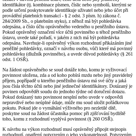
identifikátor (tj. kombinace písmen, číslic nebo symbolů, kterými se
podle určení poskytovatele identifikuje uživatel nebo jeho účet při
provádění platebních transakcí - § 2 odst. 3 písm. h) zákona č.
284/2009 Sb., o platebním styku), z něhož má být pohledávka
odepsána, a číslo účtu oprávněného vedeného u peněžního ústavu.
Pokud oprávněný označení více účtů povinného u téhož peněžního
ústavu, uvede také pořadí, v jakém z nich má být pohledávka
odepsána. Navrhuje-li oprávněný výkon rozhodnutí přikázáním jiné
peněžité pohledávky, označí v návrhu osobu, vůči které má povinný
pohledávku (dlužník povinného), a uvede důvod pohledávky (§ 261
odst. 1 OSŘ).
Na žádost oprávněného se soud dotáže toho, komu je vyživovací
povinnost uložena, zda a od koho pobírá mzdu nebo jiný pravidelný
příjem, popřípadě u kterého peněžního ústavu má své účty a jaká
jsou čísla těchto účtů nebo jiné jedinečné identifikátory. Dotázaný je
povinen odpovědět soudu do jednoho týdne od doručení dotazu.
Pokud dotázaný tuto povinnost nesplní nebo uvede v odpovědi
nepravdivé nebo neúplné údaje, může mu soud uložit pořádkovou
pokutu. Pokud jde o vymáhání výživného pro nezletilé dítě,
poskytne soud na žádost účastníka pomoc při zjišťování bydliště
toho, komu z rozhodnutí vyplývá povinnost (§ 260 OSŘ).
K návrhu na výkon rozhodnutí musí oprávněný připojit stejnopis
rozhodnutí, opatřený potvrzením o jeho vykonatelnosti. Potvrzením