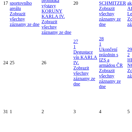
prohlídka
17
sportovního
20
SCHMITZER
ak
výstavy
areálu
Zobrazit
Af
KORUNY
Zobrazit
všechny
Le
KARLA IV.
všechny
záznamy ze
Zo
Zobrazit
záznamy ze dne
dne
zá
všechny
záznamy ze dne
28
27
1
1
Ukončení
29
Degustace
prázdnin s
2
vín KARLA
IZS a
H
24
25
26
IV.
armádou ČR
N
Zobrazit
Zobrazit
Zo
všechny
všechny
zá
záznamy ze
záznamy ze
dne
dne
31
1
2
3
4
5