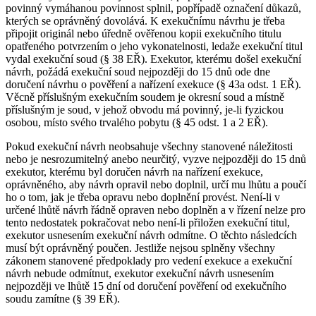
povinný vymáhanou povinnost splnil, popřípadě označení důkazů,
kterých se oprávněný dovolává. K exekučnímu návrhu je třeba
připojit originál nebo úředně ověřenou kopii exekučního titulu
opatřeného potvrzením o jeho vykonatelnosti, ledaže exekuční titul
vydal exekuční soud (§ 38 EŘ). Exekutor, kterému došel exekuční
návrh, požádá exekuční soud nejpozději do 15 dnů ode dne
doručení návrhu o pověření a nařízení exekuce (§ 43a odst. 1 EŘ).
Věcně příslušným exekučním soudem je okresní soud a místně
příslušným je soud, v jehož obvodu má povinný, je-li fyzickou
osobou, místo svého trvalého pobytu (§ 45 odst. 1 a 2 EŘ).
Pokud exekuční návrh neobsahuje všechny stanovené náležitosti
nebo je nesrozumitelný anebo neurčitý, vyzve nejpozději do 15 dnů
exekutor, kterému byl doručen návrh na nařízení exekuce,
oprávněného, aby návrh opravil nebo doplnil, určí mu lhůtu a poučí
ho o tom, jak je třeba opravu nebo doplnění provést. Není-li v
určené lhůtě návrh řádně opraven nebo doplněn a v řízení nelze pro
tento nedostatek pokračovat nebo není-li přiložen exekuční titul,
exekutor usnesením exekuční návrh odmítne. O těchto následcích
musí být oprávněný poučen. Jestliže nejsou splněny všechny
zákonem stanovené předpoklady pro vedení exekuce a exekuční
návrh nebude odmítnut, exekutor exekuční návrh usnesením
nejpozději ve lhůtě 15 dní od doručení pověření od exekučního
soudu zamítne (§ 39 EŘ).