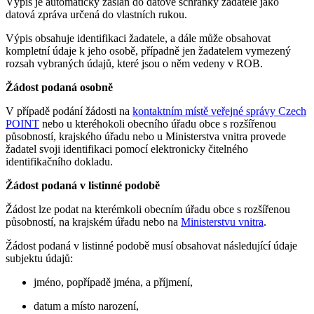
Výpis je automaticky zaslán do datové schránky žadatele jako
datová zpráva určená do vlastních rukou.
Výpis obsahuje identifikaci žadatele, a dále může obsahovat
kompletní údaje k jeho osobě, případně jen žadatelem vymezený
rozsah vybraných údajů, které jsou o něm vedeny v ROB.
Žádost podaná osobně
V případě podání žádosti na
kontaktním místě veřejné správy Czech
POINT
nebo u kteréhokoli obecního úřadu obce s rozšířenou
působností, krajského úřadu nebo u Ministerstva vnitra provede
žadatel svoji identifikaci pomocí elektronicky čitelného
identifikačního dokladu.
Žádost podaná v listinné podobě
Žádost lze podat na kterémkoli obecním úřadu obce s rozšířenou
působností, na krajském úřadu nebo na
Ministerstvu vnitra
.
Žádost podaná v listinné podobě musí obsahovat následující údaje
subjektu údajů:
jméno, popřípadě jména, a příjmení,
datum a místo narození,