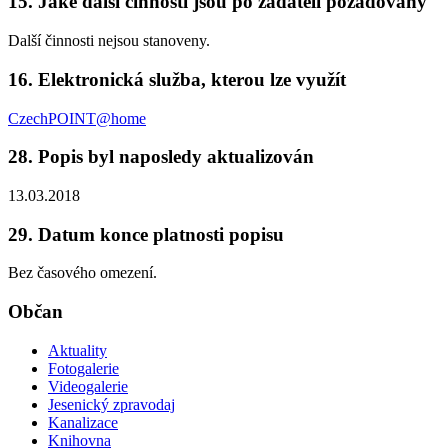
15. Jaké další činnosti jsou po žadateli požadovány
Další činnosti nejsou stanoveny.
16. Elektronická služba, kterou lze využít
CzechPOINT@home
28. Popis byl naposledy aktualizován
13.03.2018
29. Datum konce platnosti popisu
Bez časového omezení.
Občan
Aktuality
Fotogalerie
Videogalerie
Jesenický zpravodaj
Kanalizace
Knihovna