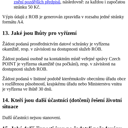
znění pozdějších předpisů
, následovně: za každou i započatou
stránku 50 Kč.
Výpis údajů z ROB je generován zpravidla v rozsahu jedné stránky
formátu A4.
13. Jaké jsou lhůty pro vyřízení
Žádost podaná prostřednictvím datové schránky je vyřízena
okamžitě, resp. v závislosti na dostupnosti služeb ROB.
Žádost podaná osobně na kontaktním místě veřejné správy Czech
POINT je vyřízena okamžitě (na počkání), resp. v závislosti na
dostupnosti služeb ROB.
Žádost podaná v listinné podobě kterémukoliv obecnímu úřadu obce
s rozšířenou působností, krajskému úřadu nebo Ministerstvu vnitra
je vyřízena ve lhůtě 30 dnů.
14. Kteří jsou další účastníci (dotčení) řešení životní
situace
Další účastníci nejsou stanoveni.