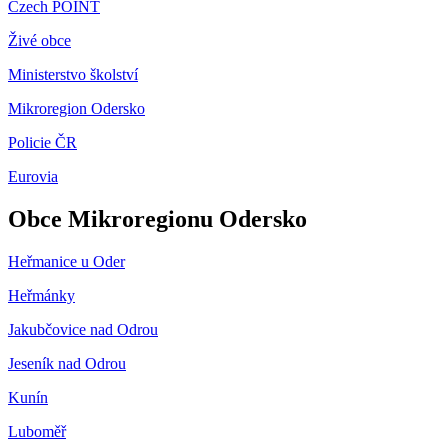
Czech POINT
Živé obce
Ministerstvo školství
Mikroregion Odersko
Policie ČR
Eurovia
Obce Mikroregionu Odersko
Heřmanice u Oder
Heřmánky
Jakubčovice nad Odrou
Jeseník nad Odrou
Kunín
Luboměř