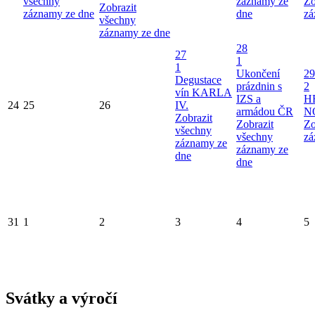
všechny
záznamy ze
Zo
Zobrazit
záznamy ze dne
dne
zá
všechny
záznamy ze dne
28
27
1
1
Ukončení
29
Degustace
prázdnin s
2
vín KARLA
IZS a
H
24
25
26
IV.
armádou ČR
N
Zobrazit
Zobrazit
Zo
všechny
všechny
zá
záznamy ze
záznamy ze
dne
dne
31
1
2
3
4
5
Svátky a výročí