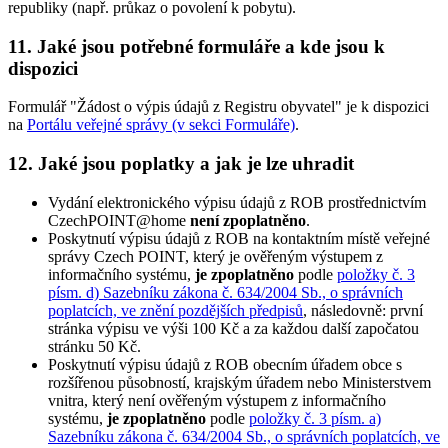
republiky (např. průkaz o povolení k pobytu).
11. Jaké jsou potřebné formuláře a kde jsou k
dispozici
Formulář "Žádost o výpis údajů z Registru obyvatel" je k dispozici
na
Portálu veřejné správy (v sekci Formuláře)
.
12. Jaké jsou poplatky a jak je lze uhradit
Vydání elektronického výpisu údajů z ROB prostřednictvím
CzechPOINT@home
není zpoplatněno
.
Poskytnutí výpisu údajů z ROB na kontaktním místě veřejné
správy Czech POINT, který je ověřeným výstupem z
informačního systému,
je zpoplatněno
podle
položky č. 3
písm. d) Sazebníku zákona č. 634/2004 Sb., o správních
poplatcích, ve znění pozdějších předpisů
, následovně: první
stránka výpisu ve výši 100 Kč a za každou další započatou
stránku 50 Kč.
Poskytnutí výpisu údajů z ROB obecním úřadem obce s
rozšířenou působností, krajským úřadem nebo Ministerstvem
vnitra, který není ověřeným výstupem z informačního
systému,
je zpoplatněno
podle
položky č. 3 písm. a)
Sazebníku zákona č. 634/2004 Sb., o správních poplatcích, ve