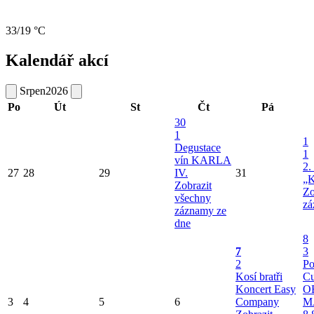
33/19 °C
Kalendář akcí
Srpen
2026
Po
Út
St
Čt
Pá
30
1
1
Degustace
1
vín KARLA
2.
27
28
29
IV.
31
„K
Zobrazit
Zo
všechny
zá
záznamy ze
dne
8
7
3
2
Po
Kosí bratři
Cu
Koncert Easy
O
3
4
5
6
Company
M