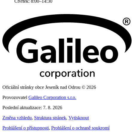
Čtvrtek: 8:00–14:30
Oficiální stránky obce Jeseník nad Odrou © 2026
Provozovatel
Galileo Corporation s.r.o.
Poslední aktualizace: 7. 8. 2026
Změna vzhledu
,
Struktura stránek
,
Vytisknout
Prohlášení o přístupnosti
,
Prohlášení o ochraně soukromí