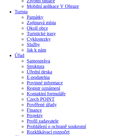
Životní situace
Mobilní aplikace V Obraze
Turista
Památky
Zajímavá místa
Okolí obce
Turistické trasy
Cyklostezky
Služby
Jak k nám
Úřad
Samospráva
Struktura
Úřední deska
E-podatelna
Povinné informace
Registr oznámení
Kontaktní formuláře
Czech POINT
Pověřené úřady
Finance
Projekty
Profil zadavatele
Prohlášení o ochraně soukromí
Rozklikávací rozpočet