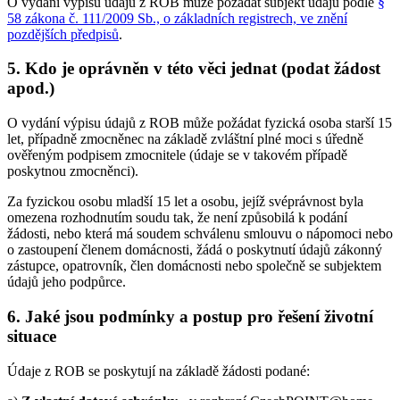
O vydání výpisu údajů z ROB může požádat subjekt údajů podle
§
58 zákona č. 111/2009 Sb., o základních registrech, ve znění
pozdějších předpisů
.
5. Kdo je oprávněn v této věci jednat (podat žádost
apod.)
O vydání výpisu údajů z ROB může požádat fyzická osoba starší 15
let, případně zmocněnec na základě zvláštní plné moci s úředně
ověřeným podpisem zmocnitele (údaje se v takovém případě
poskytnou zmocněnci).
Za fyzickou osobu mladší 15 let a osobu, jejíž svéprávnost byla
omezena rozhodnutím soudu tak, že není způsobilá k podání
žádosti, nebo která má soudem schválenu smlouvu o nápomoci nebo
o zastoupení členem domácnosti, žádá o poskytnutí údajů zákonný
zástupce, opatrovník, člen domácnosti nebo společně se subjektem
údajů jeho podpůrce.
6. Jaké jsou podmínky a postup pro řešení životní
situace
Údaje z ROB se poskytují na základě žádosti podané: