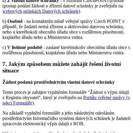
a)
Z vlastní datové schránky
- v rozhraní CzechPOINT@home
(postup podání žádosti o zřízení datové schránky je zveřejněn na
webových stránkách Datových schránek
).
b)
Osobně
- na kontaktním místě veřejné správy Czech POINT v
případě, že žadatel nemá zřízenu a aktivovánu datovou schránku,
nebo u kteréhokoli obecního úřadu obce s rozšířenou působností,
krajského úřadu nebo u Ministerstva vnitra.
c)
V listinné podobě
- zaslané kterémukoliv obecnímu úřadu obce s
rozšířenou působností, krajskému úřadu nebo Ministerstvu vnitra.
7. Jakým způsobem můžete zahájit řešení životní
situace
Žádost podaná prostřednictvím vlastní datové schránky
Tento proces je zahájen vyplněním formuláře "Žádost o výpis údajů
z Registru obyvatel", který je zveřejněn na
Portálu veřejné správy (v
sekci Formuláře)
.
Na základě vyplnění formuláře a jeho následným odesláním
prostřednictvím Informačního systému datových schránek je žadateli
zpracován elektronický výpis údajů z ROB.