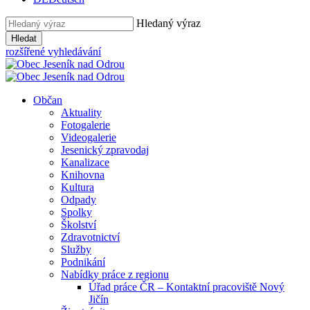
Hledaný výraz
Hledat
rozšířené vyhledávání
Občan
Aktuality
Fotogalerie
Videogalerie
Jesenický zpravodaj
Kanalizace
Knihovna
Kultura
Odpady
Spolky
Školství
Zdravotnictví
Služby
Podnikání
Nabídky práce z regionu
Úřad práce ČR – Kontaktní pracoviště Nový
Jičín