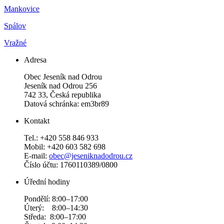
Mankovice
Spálov
Vražné
Adresa
Obec Jeseník nad Odrou
Jeseník nad Odrou 256
742 33, Česká republika
Datová schránka: em3br89
Kontakt
Tel.: +420 558 846 933
Mobil: +420 603 582 698
E-mail:
obec@jeseniknadodrou.cz
Číslo účtu: 1760110389/0800
Úřední hodiny
Pondělí: 8:00–17:00
Úterý: 8:00–14:30
Středa: 8:00–17:00