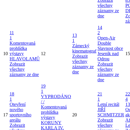
Zobrazit
8.
všechny
P
záznamy ze
D
dne
Zo
zá
14
11
2
13
1
Open-Air
1
Komentovaná
Double
Zámecký
prohlídka
Slavnost obce
kinematograf
10
výstavy
12
Jeseník nad
15
Zobrazit
HLAVOLAMŮ
Odrou
všechny
Zobrazit
Zobrazit
záznamy ze
všechny
všechny
dne
záznamy ze dne
záznamy ze
dne
19
1
18
21
22
VYPRODÁNO
1
1
4
/ /
Otevření
Letní recitál
13
Komentovaná
nového
JIŘÍ
Od
prohlídka
17
sportovního
20
SCHMITZER
ak
výstavy
areálu
Zobrazit
Af
KORUNY
Zobrazit
všechny
Le
KARLA IV.