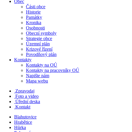
Obec
Části obce
Historie
Památky
Kronika
Osobnosti
Obecní symboly
Strategie obce
Územní plán
Krizové řízení
Povodňový plán
Kontakty
Kontakty na OÚ
Kontakty na pracovníky OÚ
Napište nám
Mapa webu
Zpravodaj
Foto a video
Úřední deska
Kontakt
Blahutovice
Hrabětice
Hůrka