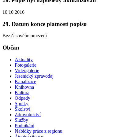
28. Popis byl naposledy aktualizován
10.10.2016
29. Datum konce platnosti popisu
Bez časového omezení.
Občan
Aktuality
Fotogalerie
Videogalerie
Jesenický zpravodaj
Kanalizace
Knihovna
Kultura
Odpady
Spolky
Školství
Zdravotnictví
Služby
Podnikání
Nabídky práce z regionu
Životní situace