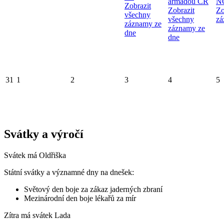
armádou ČR
N
Zobrazit
Zobrazit
Zo
všechny
všechny
zá
záznamy ze
záznamy ze
dne
dne
31
1
2
3
4
5
Svátky a výročí
Svátek má
Oldřiška
Státní svátky a významné dny na dnešek:
Světový den boje za zákaz jaderných zbraní
Mezinárodní den boje lékařů za mír
Zítra má svátek
Lada