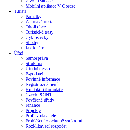
Životní situace
Mobilní aplikace V Obraze
Turista
Památky
Zajímavá místa
Okolí obce
Turistické trasy
Cyklostezky
Služby
Jak k nám
Úřad
Samospráva
Struktura
Úřední deska
E-podatelna
Povinné informace
Registr oznámení
Kontaktní formuláře
Czech POINT
Pověřené úřady
Finance
Projekty
Profil zadavatele
Prohlášení o ochraně soukromí
Rozklikávací rozpočet