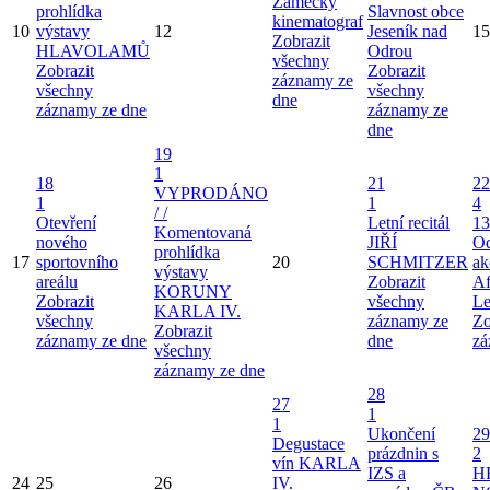
Zámecký
prohlídka
Slavnost obce
kinematograf
10
výstavy
12
Jeseník nad
15
Zobrazit
HLAVOLAMŮ
Odrou
všechny
Zobrazit
Zobrazit
záznamy ze
všechny
všechny
dne
záznamy ze dne
záznamy ze
dne
19
1
18
21
22
VYPRODÁNO
1
1
4
/ /
Otevření
Letní recitál
13
Komentovaná
nového
JIŘÍ
Od
prohlídka
17
sportovního
20
SCHMITZER
ak
výstavy
areálu
Zobrazit
Af
KORUNY
Zobrazit
všechny
Le
KARLA IV.
všechny
záznamy ze
Zo
Zobrazit
záznamy ze dne
dne
zá
všechny
záznamy ze dne
28
27
1
1
Ukončení
29
Degustace
prázdnin s
2
vín KARLA
IZS a
H
24
25
26
IV.