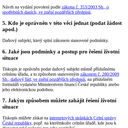
Návrh na vydání povolení podle
zákona č. 353/2003 Sb., o
spotřebních daních, ve znění pozdějších předpisů
.
5. Kdo je oprávněn v této věci jednat (podat žádost
apod.)
Daňový subjekt, který splní zákonem stanovené podmínky.
6. Jaké jsou podmínky a postup pro řešení životní
situace
Tiskopis je oprávněn podat daňový subjekt místně příslušnému
celnímu úřadu, a to způsobem stanoveným
zákonem č. 280/2009
Sb., daňový řád, ve znění pozdějších předpisů
, na příslušném
formuláři vydaném Ministerstvem financí České republiky anebo
jeho elektronickou podobou.
7. Jakým způsobem můžete zahájit řešení životní
situace
Tiskopis můžete získat na
internetových stránkách Celní správy
České republiky
, popř. na kterémkoliv celním úřadě, kde jsou k