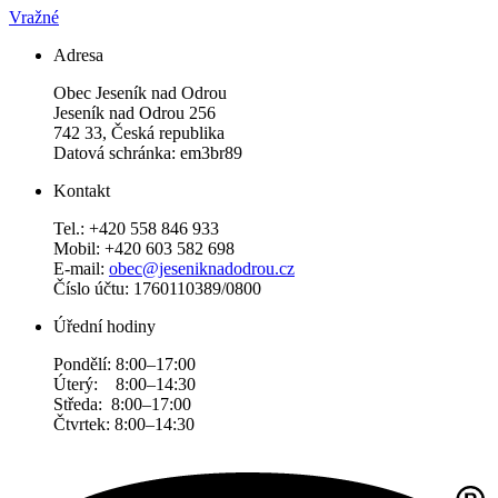
Vražné
Adresa
Obec Jeseník nad Odrou
Jeseník nad Odrou 256
742 33, Česká republika
Datová schránka: em3br89
Kontakt
Tel.: +420 558 846 933
Mobil: +420 603 582 698
E-mail:
obec@jeseniknadodrou.cz
Číslo účtu: 1760110389/0800
Úřední hodiny
Pondělí: 8:00–17:00
Úterý: 8:00–14:30
Středa: 8:00–17:00
Čtvrtek: 8:00–14:30