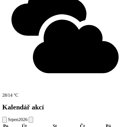
28/14 °C
Kalendář akcí
Srpen
2026
Po
Út
St
Čt
Pá