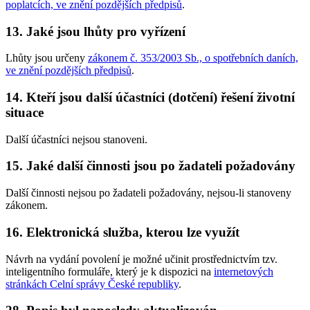
poplatcích, ve znění pozdějších předpisů
.
13. Jaké jsou lhůty pro vyřízení
Lhůty jsou určeny
zákonem č. 353/2003 Sb., o spotřebních daních,
ve znění pozdějších předpisů
.
14. Kteří jsou další účastníci (dotčení) řešení životní
situace
Další účastníci nejsou stanoveni.
15. Jaké další činnosti jsou po žadateli požadovány
Další činnosti nejsou po žadateli požadovány, nejsou-li stanoveny
zákonem.
16. Elektronická služba, kterou lze využít
Návrh na vydání povolení je možné učinit prostřednictvím tzv.
inteligentního formuláře, který je k dispozici na
internetových
stránkách Celní správy České republiky
.