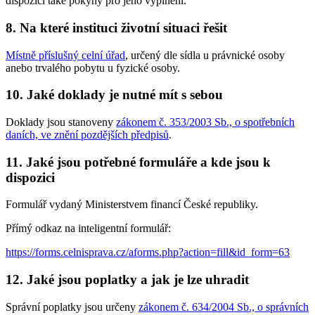
dispozici také pokyny pro jeho vyplnění.
8. Na které instituci životní situaci řešit
Místně příslušný celní úřad
, určený dle sídla u právnické osoby
anebo trvalého pobytu u fyzické osoby.
10. Jaké doklady je nutné mít s sebou
Doklady jsou stanoveny
zákonem č. 353/2003 Sb., o spotřebních
daních, ve znění pozdějších předpisů
.
11. Jaké jsou potřebné formuláře a kde jsou k
dispozici
Formulář vydaný Ministerstvem financí České republiky.
Přímý odkaz na inteligentní formulář:
https://forms.celnisprava.cz/aforms.php?action=fill&id_form=63
12. Jaké jsou poplatky a jak je lze uhradit
Správní poplatky jsou určeny
zákonem č. 634/2004 Sb., o správních