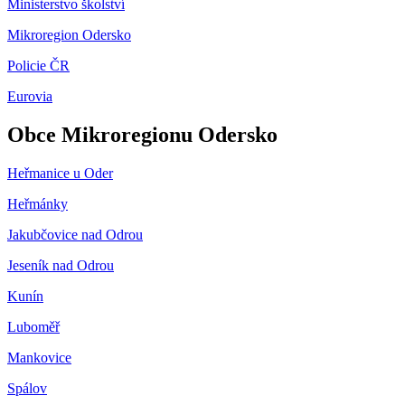
Ministerstvo školství
Mikroregion Odersko
Policie ČR
Eurovia
Obce Mikroregionu Odersko
Heřmanice u Oder
Heřmánky
Jakubčovice nad Odrou
Jeseník nad Odrou
Kunín
Luboměř
Mankovice
Spálov