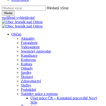
Hledaný výraz
Hledat
rozšířené vyhledávání
Občan
Aktuality
Fotogalerie
Videogalerie
Jesenický zpravodaj
Kanalizace
Knihovna
Kultura
Odpady
Spolky
Školství
Zdravotnictví
Služby
Podnikání
Nabídky práce z regionu
Úřad práce ČR – Kontaktní pracoviště Nový
Jičín