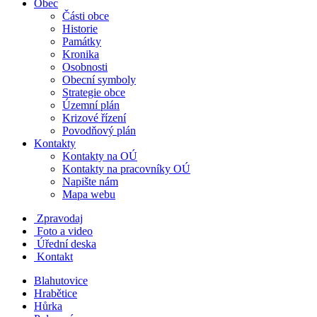
Obec
Části obce
Historie
Památky
Kronika
Osobnosti
Obecní symboly
Strategie obce
Územní plán
Krizové řízení
Povodňový plán
Kontakty
Kontakty na OÚ
Kontakty na pracovníky OÚ
Napište nám
Mapa webu
Zpravodaj
Foto a video
Úřední deska
Kontakt
Blahutovice
Hrabětice
Hůrka