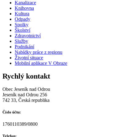
Kanalizace
Knihovna
Kultura
Odpady
Spolky
Školství
Zdravotnictví
Služby
Podnikání
Nabídky práce z regionu
Životní situace
Mobilní aplikace V Obraze
Rychlý kontakt
Obec Jeseník nad Odrou
Jeseník nad Odrou 256
742 33, Česká republika
Číslo účtu:
1760110389/0800
Telefon: