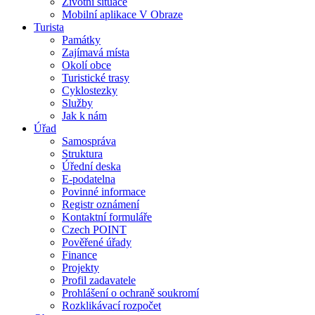
Životní situace
Mobilní aplikace V Obraze
Turista
Památky
Zajímavá místa
Okolí obce
Turistické trasy
Cyklostezky
Služby
Jak k nám
Úřad
Samospráva
Struktura
Úřední deska
E-podatelna
Povinné informace
Registr oznámení
Kontaktní formuláře
Czech POINT
Pověřené úřady
Finance
Projekty
Profil zadavatele
Prohlášení o ochraně soukromí
Rozklikávací rozpočet