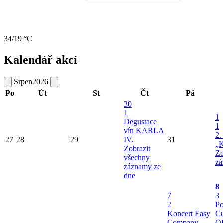
34/19 °C
Kalendář akcí
Srpen
2026
Po
Út
St
Čt
Pá
30
1
1
Degustace
1
vín KARLA
2.
27
28
29
IV.
31
„K
Zobrazit
Zo
všechny
zá
záznamy ze
dne
8
7
3
2
Po
Koncert Easy
Cu
Company
O