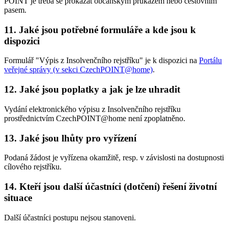
POINT je třeba se prokázat občanským průkazem nebo cestovním
pasem.
11. Jaké jsou potřebné formuláře a kde jsou k
dispozici
Formulář "Výpis z Insolvenčního rejstříku" je k dispozici na
Portálu
veřejné správy (v sekci CzechPOINT@home)
.
12. Jaké jsou poplatky a jak je lze uhradit
Vydání elektronického výpisu z Insolvenčního rejstříku
prostřednictvím CzechPOINT@home není zpoplatněno.
13. Jaké jsou lhůty pro vyřízení
Podaná žádost je vyřízena okamžitě, resp. v závislosti na dostupnosti
cílového rejstříku.
14. Kteří jsou další účastníci (dotčení) řešení životní
situace
Další účastníci postupu nejsou stanoveni.