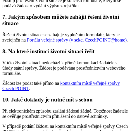
Postup pro řešení životní situace je součástí formuláře, kterým se
podává žádost o vydání výpisu z rejstříku.
7. Jakým způsobem můžete zahájit řešení životní
situace
Řešení životní situace se zahajuje vyplněním formuláře, který je
zveřejněn na
Portálu veřejné správy (v sekci CzechPOINT@home)
.
8. Na které instituci životní situaci řešit
V této životní situaci nedochází k přímé komunikaci žadatele s
úřady státní správy. Žádost je podávána prostřednictvím webového
formuláře.
Žádost lze podat také přímo na
kontaktním místě veřejné správy
Czech POINT
.
10. Jaké doklady je nutné mít s sebou
Při elektronickém způsobu zaslání žádosti žádné. Totožnost žadatele
se ověřuje prostřednictvím přihlášení do datové schránky.
V případě podání žádosti na kontaktním místě veřejné správy Czech