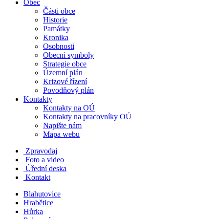
Obec
Části obce
Historie
Památky
Kronika
Osobnosti
Obecní symboly
Strategie obce
Územní plán
Krizové řízení
Povodňový plán
Kontakty
Kontakty na OÚ
Kontakty na pracovníky OÚ
Napište nám
Mapa webu
Zpravodaj
Foto a video
Úřední deska
Kontakt
Blahutovice
Hrabětice
Hůrka