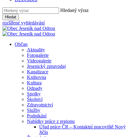
Hledaný výraz
Hledat
rozšířené vyhledávání
Občan
Aktuality
Fotogalerie
Videogalerie
Jesenický zpravodaj
Kanalizace
Knihovna
Kultura
Odpady
Spolky
Školství
Zdravotnictví
Služby
Podnikání
Nabídky práce z regionu
Úřad práce ČR – Kontaktní pracoviště Nový
Jičín