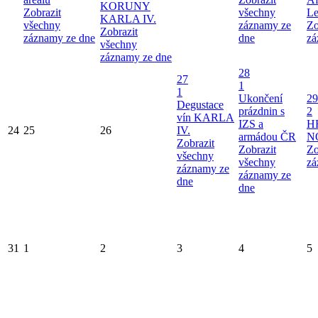
KORUNY
Zobrazit
všechny
Le
KARLA IV.
všechny
záznamy ze
Zo
Zobrazit
záznamy ze dne
dne
zá
všechny
záznamy ze dne
28
27
1
1
Ukončení
29
Degustace
prázdnin s
2
vín KARLA
IZS a
H
24
25
26
IV.
armádou ČR
N
Zobrazit
Zobrazit
Zo
všechny
všechny
zá
záznamy ze
záznamy ze
dne
dne
31
1
2
3
4
5