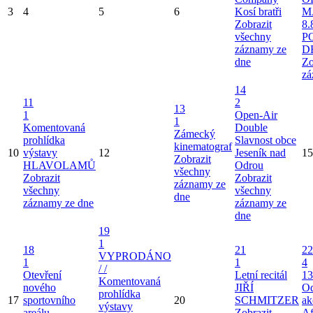
3
4
5
6
Kosí bratři
M
Zobrazit
8.
všechny
P
záznamy ze
D
dne
Zo
zá
14
11
2
13
1
Open-Air
1
Komentovaná
Double
Zámecký
prohlídka
Slavnost obce
kinematograf
10
výstavy
12
Jeseník nad
15
Zobrazit
HLAVOLAMŮ
Odrou
všechny
Zobrazit
Zobrazit
záznamy ze
všechny
všechny
dne
záznamy ze dne
záznamy ze
dne
19
1
18
21
22
VYPRODÁNO
1
1
4
/ /
Otevření
Letní recitál
13
Komentovaná
nového
JIŘÍ
Od
prohlídka
17
sportovního
20
SCHMITZER
ak
výstavy
areálu
Zobrazit
Af