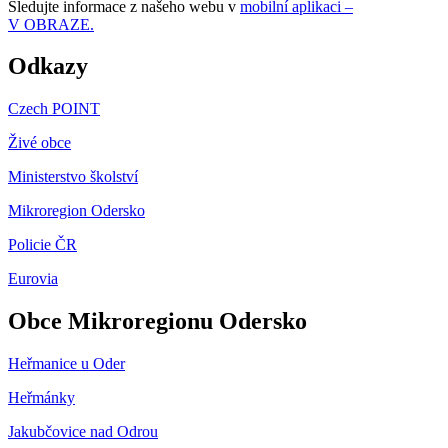
Sledujte informace z našeho webu v
mobilní aplikaci –
V OBRAZE.
Odkazy
Czech POINT
Živé obce
Ministerstvo školství
Mikroregion Odersko
Policie ČR
Eurovia
Obce Mikroregionu Odersko
Heřmanice u Oder
Heřmánky
Jakubčovice nad Odrou