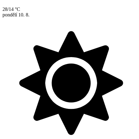
28/14 °C
pondělí
10. 8.