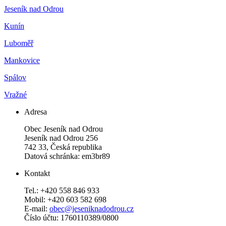
Jeseník nad Odrou
Kunín
Luboměř
Mankovice
Spálov
Vražné
Adresa
Obec Jeseník nad Odrou
Jeseník nad Odrou 256
742 33, Česká republika
Datová schránka: em3br89
Kontakt
Tel.: +420 558 846 933
Mobil: +420 603 582 698
E-mail:
obec@jeseniknadodrou.cz
Číslo účtu: 1760110389/0800