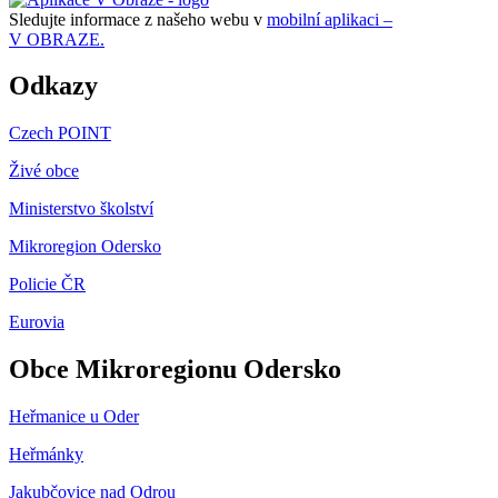
Sledujte informace z našeho webu v
mobilní aplikaci –
V OBRAZE.
Odkazy
Czech POINT
Živé obce
Ministerstvo školství
Mikroregion Odersko
Policie ČR
Eurovia
Obce Mikroregionu Odersko
Heřmanice u Oder
Heřmánky
Jakubčovice nad Odrou