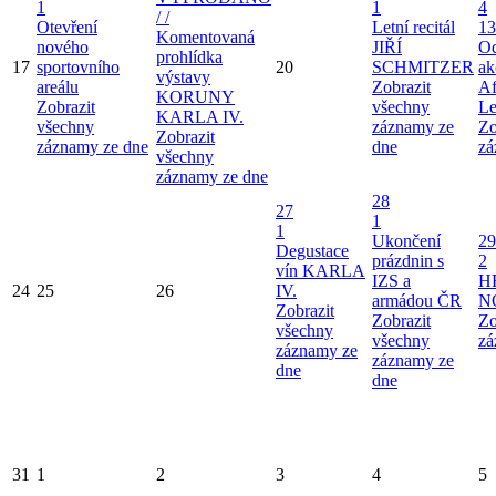
1
1
4
/ /
Otevření
Letní recitál
13
Komentovaná
nového
JIŘÍ
Od
prohlídka
17
sportovního
20
SCHMITZER
ak
výstavy
areálu
Zobrazit
Af
KORUNY
Zobrazit
všechny
Le
KARLA IV.
všechny
záznamy ze
Zo
Zobrazit
záznamy ze dne
dne
zá
všechny
záznamy ze dne
28
27
1
1
Ukončení
29
Degustace
prázdnin s
2
vín KARLA
IZS a
H
24
25
26
IV.
armádou ČR
N
Zobrazit
Zobrazit
Zo
všechny
všechny
zá
záznamy ze
záznamy ze
dne
dne
31
1
2
3
4
5