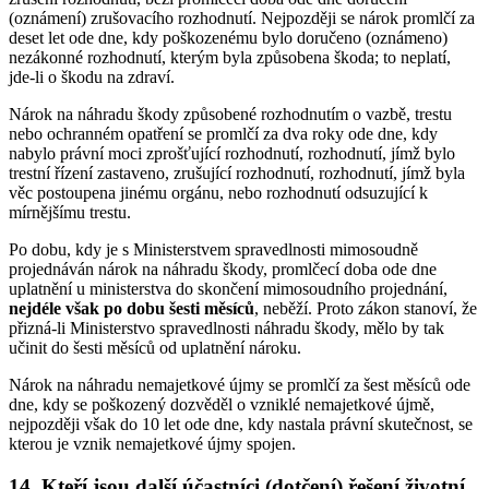
(oznámení) zrušovacího rozhodnutí. Nejpozději se nárok promlčí za
deset let ode dne, kdy poškozenému bylo doručeno (oznámeno)
nezákonné rozhodnutí, kterým byla způsobena škoda; to neplatí,
jde-li o škodu na zdraví.
Nárok na náhradu škody způsobené rozhodnutím o vazbě, trestu
nebo ochranném opatření se promlčí za dva roky ode dne, kdy
nabylo právní moci zprošťující rozhodnutí, rozhodnutí, jímž bylo
trestní řízení zastaveno, zrušující rozhodnutí, rozhodnutí, jímž byla
věc postoupena jinému orgánu, nebo rozhodnutí odsuzující k
mírnějšímu trestu.
Po dobu, kdy je s Ministerstvem spravedlnosti mimosoudně
projednáván nárok na náhradu škody, promlčecí doba ode dne
uplatnění u ministerstva do skončení mimosoudního projednání,
nejdéle však po dobu šesti měsíců
, neběží. Proto zákon stanoví, že
přizná-li Ministerstvo spravedlnosti náhradu škody, mělo by tak
učinit do šesti měsíců od uplatnění nároku.
Nárok na náhradu nemajetkové újmy se promlčí za šest měsíců ode
dne, kdy se poškozený dozvěděl o vzniklé nemajetkové újmě,
nejpozději však do 10 let ode dne, kdy nastala právní skutečnost, se
kterou je vznik nemajetkové újmy spojen.
14. Kteří jsou další účastníci (dotčení) řešení životní