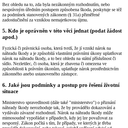
Bez ohledu na to, zda byla nezákonným rozhodnutím, nebo
nesprávným úředním postupem způsobena škoda, poskytuje se též
za podmínek stanovených zákonem (§ 31a) přiměřené
zadostiučinění za vzniklou nemajetkovou újmu.
5. Kdo je oprávněn v této věci jednat (podat žádost
apod.)
Fyzická či právnická osoba, která tvrdí, že jí vznikl nárok na
náhradu škody a je způsobilá vlastními právními úkony uplatňovat
nárok na náhradu škody, a to bez ohledu na státní příslušnost či
sídlo. Nezletilec, či osoba, která je zbavena či omezena ve
způsobilosti k právním úkonům, uplatňuje nárok prostřednictvím
zákonného anebo ustanoveného zástupce.
6. Jaké jsou podmínky a postup pro řešení životní
situace
Ministerstvo spravedlnosti (dále také "ministerstvo") o přiznání
náhrady škody nerozhoduje tak, že by provádělo dokazování a
vydávalo závazné rozhodnutí. Nárok na náhradu škody může
mimosoudně vypořádat v případech, kdy jej lze považovat za
nesporný. Zákon počítá s tím, že případy, ve kterých je třeba