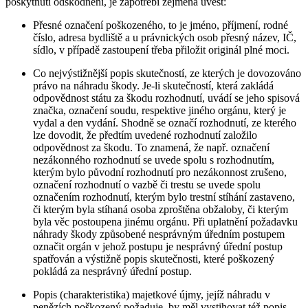
poskytnutí odškodnění, je zapotřebí zejména uvést:
Přesné označení poškozeného, to je jméno, příjmení, rodné
číslo, adresa bydliště a u právnických osob přesný název, IČ,
sídlo, v případě zastoupení třeba přiložit originál plné moci.
Co nejvýstižnější popis skutečností, ze kterých je dovozováno
právo na náhradu škody. Je-li skutečností, která zakládá
odpovědnost státu za škodu rozhodnutí, uvádí se jeho spisová
značka, označení soudu, respektive jiného orgánu, který je
vydal a den vydání. Shodně se označí rozhodnutí, ze kterého
lze dovodit, že předtím uvedené rozhodnutí založilo
odpovědnost za škodu. To znamená, že např. označení
nezákonného rozhodnutí se uvede spolu s rozhodnutím,
kterým bylo původní rozhodnutí pro nezákonnost zrušeno,
označení rozhodnutí o vazbě či trestu se uvede spolu
označením rozhodnutí, kterým bylo trestní stíhání zastaveno,
či kterým byla stíhaná osoba zproštěna obžaloby, či kterým
byla věc postoupena jinému orgánu. Při uplatnění požadavku
náhrady škody způsobené nesprávným úředním postupem
označit orgán v jehož postupu je nesprávný úřední postup
spatřován a výstižně popis skutečnosti, které poškozený
pokládá za nesprávný úřední postup.
Popis (charakteristika) majetkové újmy, jejíž náhradu v
penězích poškozený požaduje, by měl vystihovat též popis