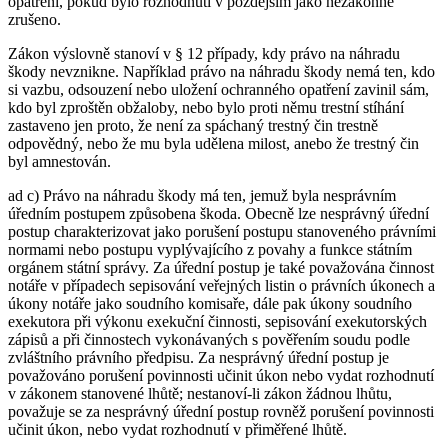
opatření, pokud bylo rozhodnutí v pozdějším jako nezákonné
zrušeno.
Zákon výslovně stanoví v § 12 případy, kdy právo na náhradu
škody nevznikne. Například právo na náhradu škody nemá ten, kdo
si vazbu, odsouzení nebo uložení ochranného opatření zavinil sám,
kdo byl zproštěn obžaloby, nebo bylo proti němu trestní stíhání
zastaveno jen proto, že není za spáchaný trestný čin trestně
odpovědný, nebo že mu byla udělena milost, anebo že trestný čin
byl amnestován.
ad c) Právo na náhradu škody má ten, jemuž byla nesprávním
úředním postupem způsobena škoda. Obecně lze nesprávný úřední
postup charakterizovat jako porušení postupu stanoveného právními
normami nebo postupu vyplývajícího z povahy a funkce státním
orgánem státní správy. Za úřední postup je také považována činnost
notáře v případech sepisování veřejných listin o právních úkonech a
úkony notáře jako soudního komisaře, dále pak úkony soudního
exekutora při výkonu exekuční činnosti, sepisování exekutorských
zápisů a při činnostech vykonávaných s pověřením soudu podle
zvláštního právního předpisu. Za nesprávný úřední postup je
považováno porušení povinnosti učinit úkon nebo vydat rozhodnutí
v zákonem stanovené lhůtě; nestanoví-li zákon žádnou lhůtu,
považuje se za nesprávný úřední postup rovněž porušení povinnosti
učinit úkon, nebo vydat rozhodnutí v přiměřené lhůtě.