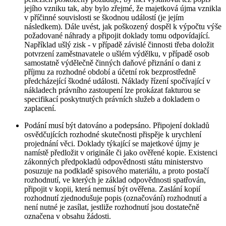
jejího vzniku tak, aby bylo zřejmé, že majetková újma vznikla
v příčinné souvislosti se škodnou událostí (je jejím
následkem). Dále uvést, jak poškozený dospěl k výpočtu výše
požadované náhrady a připojit doklady tomu odpovídající.
Například ušlý zisk - v případě závislé činnosti třeba doložit
potvrzení zaměstnavatele o ušlém výdělku, v případě osob
samostatně výdělečně činných daňové přiznání o dani z
příjmu za rozhodné období a účetní rok bezprostředně
předcházející škodné události. Náklady řízení spočívající v
nákladech právního zastoupení lze prokázat fakturou se
specifikací poskytnutých právních služeb a dokladem o
zaplacení.
Podání musí být datováno a podepsáno. Připojení dokladů
osvědčujících rozhodné skutečnosti přispěje k urychlení
projednání věci. Doklady týkající se majetkové újmy je
namístě předložit v originále či jako ověřené kopie. Existenci
zákonných předpokladů odpovědnosti státu ministerstvo
posuzuje na podkladě spisového materiálu, a proto postačí
rozhodnutí, ve kterých je základ odpovědnosti spatřován,
připojit v kopii, která nemusí být ověřena. Zaslání kopií
rozhodnutí zjednodušuje popis (označování) rozhodnutí a
není nutné je zasílat, jestliže rozhodnutí jsou dostatečně
označena v obsahu žádosti.