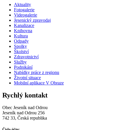
Aktuality
Fotogalerie
Videogalerie
Jesenický zpravodaj
Kanalizace
Knihovna
Kultura
Odpady
Spolky
Školství
Zdravotnictví
Služby
Podnikání
Nabídky práce z regionu
Životní situace
Mobilní aplikace V Obraze
Rychlý kontakt
Obec Jeseník nad Odrou
Jeseník nad Odrou 256
742 33, Česká republika
Číslo účtu: