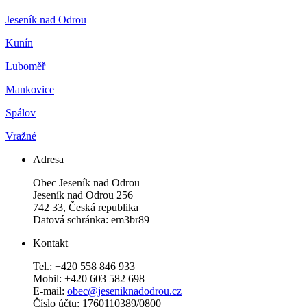
Jeseník nad Odrou
Kunín
Luboměř
Mankovice
Spálov
Vražné
Adresa
Obec Jeseník nad Odrou
Jeseník nad Odrou 256
742 33, Česká republika
Datová schránka: em3br89
Kontakt
Tel.: +420 558 846 933
Mobil: +420 603 582 698
E-mail:
obec@jeseniknadodrou.cz
Číslo účtu: 1760110389/0800