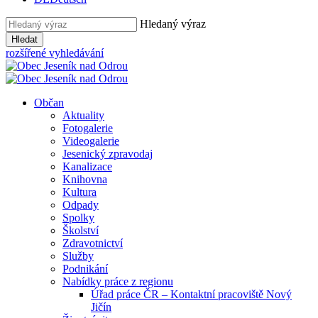
Hledaný výraz
Hledat
rozšířené vyhledávání
Občan
Aktuality
Fotogalerie
Videogalerie
Jesenický zpravodaj
Kanalizace
Knihovna
Kultura
Odpady
Spolky
Školství
Zdravotnictví
Služby
Podnikání
Nabídky práce z regionu
Úřad práce ČR – Kontaktní pracoviště Nový
Jičín