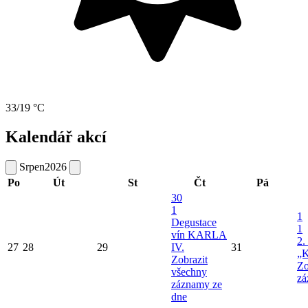
33/19 °C
Kalendář akcí
Srpen
2026
Po
Út
St
Čt
Pá
30
1
1
Degustace
1
vín KARLA
2.
27
28
29
IV.
31
„K
Zobrazit
Zo
všechny
zá
záznamy ze
dne