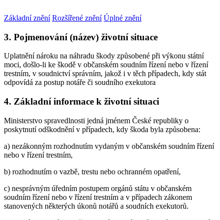
Základní znění
Rozšířené znění
Úplné znění
3. Pojmenování (název) životní situace
Uplatnění nároku na náhradu škody způsobené při výkonu státní
moci, došlo-li ke škodě v občanském soudním řízení nebo v řízení
trestním, v soudnictví správním, jakož i v těch případech, kdy stát
odpovídá za postup notáře či soudního exekutora
4. Základní informace k životní situaci
Ministerstvo spravedlnosti jedná jménem České republiky o
poskytnutí odškodnění v případech, kdy škoda byla způsobena:
a) nezákonným rozhodnutím vydaným v občanském soudním řízení
nebo v řízení trestním,
b) rozhodnutím o vazbě, trestu nebo ochranném opatření,
c) nesprávným úředním postupem orgánů státu v občanském
soudním řízení nebo v řízení trestním a v případech zákonem
stanovených některých úkonů notářů a soudních exekutorů.