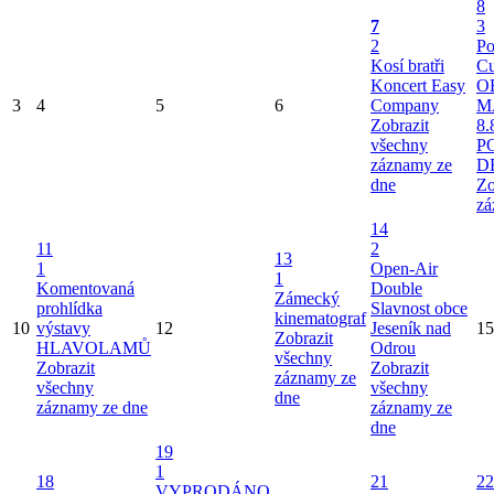
8
7
3
2
Po
Kosí bratři
Cu
Koncert Easy
O
3
4
5
6
Company
M
Zobrazit
8.
všechny
P
záznamy ze
D
dne
Zo
zá
14
11
2
13
1
Open-Air
1
Komentovaná
Double
Zámecký
prohlídka
Slavnost obce
kinematograf
10
výstavy
12
Jeseník nad
15
Zobrazit
HLAVOLAMŮ
Odrou
všechny
Zobrazit
Zobrazit
záznamy ze
všechny
všechny
dne
záznamy ze dne
záznamy ze
dne
19
1
18
21
22
VYPRODÁNO