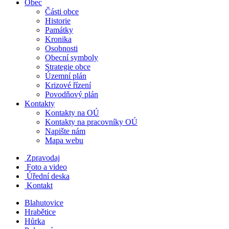
Obec
Části obce
Historie
Památky
Kronika
Osobnosti
Obecní symboly
Strategie obce
Územní plán
Krizové řízení
Povodňový plán
Kontakty
Kontakty na OÚ
Kontakty na pracovníky OÚ
Napište nám
Mapa webu
Zpravodaj
Foto a video
Úřední deska
Kontakt
Blahutovice
Hrabětice
Hůrka