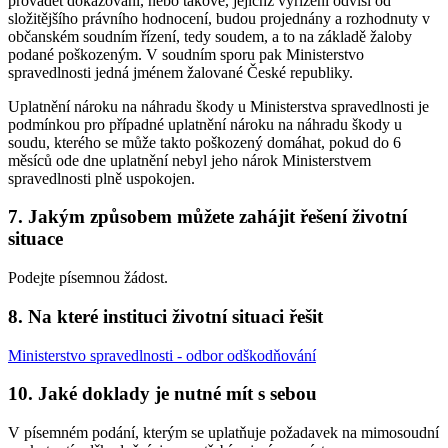
provádět dokazování, nebo takové, jejichž vyřízení odvisí od
složitějšího právního hodnocení, budou projednány a rozhodnuty v
občanském soudním řízení, tedy soudem, a to na základě žaloby
podané poškozeným. V soudním sporu pak Ministerstvo
spravedlnosti jedná jménem žalované České republiky.
Uplatnění nároku na náhradu škody u Ministerstva spravedlnosti je
podmínkou pro případné uplatnění nároku na náhradu škody u
soudu, kterého se může takto poškozený domáhat, pokud do 6
měsíců ode dne uplatnění nebyl jeho nárok Ministerstvem
spravedlnosti plně uspokojen.
7. Jakým způsobem můžete zahájit řešení životní
situace
Podejte písemnou žádost.
8. Na které instituci životní situaci řešit
Ministerstvo spravedlnosti - odbor odškodňování
10. Jaké doklady je nutné mít s sebou
V písemném podání, kterým se uplatňuje požadavek na mimosoudní