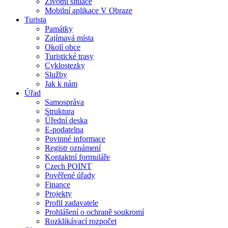
Životní situace
Mobilní aplikace V Obraze
Turista
Památky
Zajímavá místa
Okolí obce
Turistické trasy
Cyklostezky
Služby
Jak k nám
Úřad
Samospráva
Struktura
Úřední deska
E-podatelna
Povinné informace
Registr oznámení
Kontaktní formuláře
Czech POINT
Pověřené úřady
Finance
Projekty
Profil zadavatele
Prohlášení o ochraně soukromí
Rozklikávací rozpočet