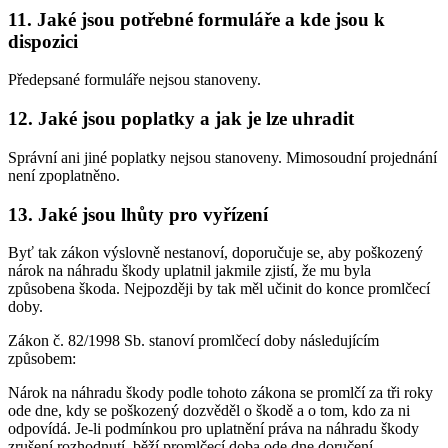
11. Jaké jsou potřebné formuláře a kde jsou k
dispozici
Předepsané formuláře nejsou stanoveny.
12. Jaké jsou poplatky a jak je lze uhradit
Správní ani jiné poplatky nejsou stanoveny. Mimosoudní projednání
není zpoplatněno.
13. Jaké jsou lhůty pro vyřízení
Byť tak zákon výslovně nestanoví, doporučuje se, aby poškozený
nárok na náhradu škody uplatnil jakmile zjistí, že mu byla
způsobena škoda. Nejpozději by tak měl učinit do konce promlčecí
doby.
Zákon č. 82/1998 Sb. stanoví promlčecí doby následujícím
způsobem:
Nárok na náhradu škody podle tohoto zákona se promlčí za tři roky
ode dne, kdy se poškozený dozvěděl o škodě a o tom, kdo za ni
odpovídá. Je-li podmínkou pro uplatnění práva na náhradu škody
zrušení rozhodnutí, běží promlčecí doba ode dne doručení