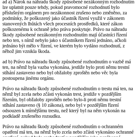
ad a) Nárok na náhradu škody způsobené nezákonným rozhodnutím
lze uplatnit pouze tehdy, pokud pravomocné rozhodnutí bylo
příslušným orgánem pro nezákonnost zrušeno nebo změněno, za
podmínky, že poškozený jako účastník řízení využil v zákonem
stanovených lhůtách všech procesních prostředků, které zákon
poškozenému k ochraně jeho práva poskytuje. Právo na náhradu
škody způsobené nezákonným rozhodnutím mají účastníci řízení
nebo ten, s nímž nebylo jako s účastníkem řízení jednáno, ačkoli
jednáno být mělo v řízení, ve kterém bylo vydáno rozhodnutí, z
něhož jim vznikla škoda.
ad b) Právo na náhradu škody způsobené rozhodnutím o vazbě má
ten, na němž byla vazba vykonána, jestliže bylo proti němu trestní
stíhání zastaveno nebo byl obžaloby zproštěn nebo věc byla
postoupena jinému orgánu.
Právo na náhradu škody způsobené rozhodnutím o trestu má ten, na
němž byl zcela nebo zčásti vykonán trest, jestliže v pozdějším
řízením, byl obžaloby zproštěn nebo bylo-li proti němu trestní
stíhání zastaveno (§ 10 zákona), nebo byl v pozdějším řízení
odsouzen k mírnějšímu trestu, než který byl na něm vykonán na
podkladě zrušeného rozsudku.
Právo na náhradu škody způsobené rozhodnutím o ochranném
opatření má ten, na němž bylo zcela nebo zčásti vykonáno ochranné