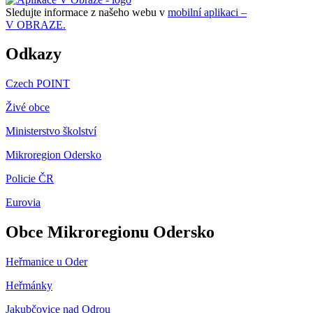
Sledujte informace z našeho webu v
mobilní aplikaci –
V OBRAZE.
Odkazy
Czech POINT
Živé obce
Ministerstvo školství
Mikroregion Odersko
Policie ČR
Eurovia
Obce Mikroregionu Odersko
Heřmanice u Oder
Heřmánky
Jakubčovice nad Odrou