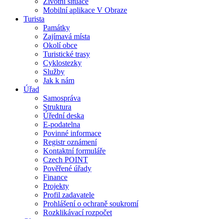
Životní situace
Mobilní aplikace V Obraze
Turista
Památky
Zajímavá místa
Okolí obce
Turistické trasy
Cyklostezky
Služby
Jak k nám
Úřad
Samospráva
Struktura
Úřední deska
E-podatelna
Povinné informace
Registr oznámení
Kontaktní formuláře
Czech POINT
Pověřené úřady
Finance
Projekty
Profil zadavatele
Prohlášení o ochraně soukromí
Rozklikávací rozpočet