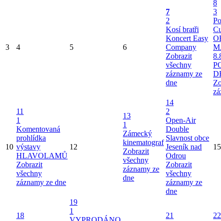
8
7
3
2
Po
Kosí bratři
Cu
Koncert Easy
O
3
4
5
6
Company
M
Zobrazit
8.
všechny
P
záznamy ze
D
dne
Zo
zá
14
11
2
13
1
Open-Air
1
Komentovaná
Double
Zámecký
prohlídka
Slavnost obce
kinematograf
10
výstavy
12
Jeseník nad
15
Zobrazit
HLAVOLAMŮ
Odrou
všechny
Zobrazit
Zobrazit
záznamy ze
všechny
všechny
dne
záznamy ze dne
záznamy ze
dne
19
1
18
21
22
VYPRODÁNO