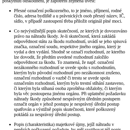
poskytnutí odškodnění, je zapotřebí zejména uvést:
Přesné označení poškozeného, to je jméno, příjmení, rodné
číslo, adresa bydliště a u právnických osob přesný název, IČ,
sídlo, v případě zastoupení třeba přiložit originál plné moci.
Co nejvýstižnější popis skutečností, ze kterých je dovozováno
právo na náhradu škody. Je-li skutečností, která zakládá
odpovědnost státu za škodu rozhodnutí, uvádí se jeho spisová
značka, označení soudu, respektive jiného orgánu, který je
vydal a den vydání. Shodně se označí rozhodnutí, ze kterého
lze dovodit, že předtím uvedené rozhodnutí založilo
odpovědnost za škodu. To znamená, že např. označení
nezákonného rozhodnutí se uvede spolu s rozhodnutím,
kterým bylo původní rozhodnutí pro nezákonnost zrušeno,
označení rozhodnutí o vazbě či trestu se uvede spolu
označením rozhodnutí, kterým bylo trestní stíhání zastaveno,
či kterým byla stíhaná osoba zproštěna obžaloby, či kterým
byla věc postoupena jinému orgánu. Při uplatnění požadavku
náhrady škody způsobené nesprávným úředním postupem
označit orgán v jehož postupu je nesprávný úřední postup
spatřován a výstižně popis skutečnosti, které poškozený
pokládá za nesprávný úřední postup.
Popis (charakteristika) majetkové újmy, jejíž náhradu v
penězích poškozený požaduje, by měl vystihovat též popis