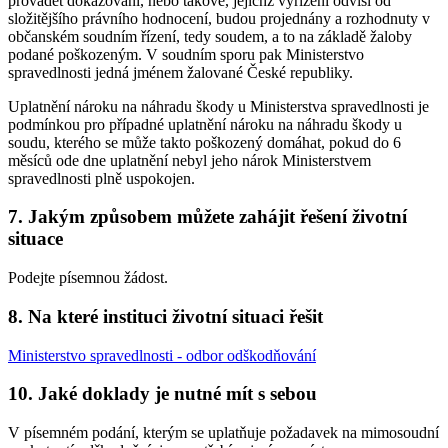
provádět dokazování, nebo takové, jejichž vyřízení odvisí od
složitějšího právního hodnocení, budou projednány a rozhodnuty v
občanském soudním řízení, tedy soudem, a to na základě žaloby
podané poškozeným. V soudním sporu pak Ministerstvo
spravedlnosti jedná jménem žalované České republiky.
Uplatnění nároku na náhradu škody u Ministerstva spravedlnosti je
podmínkou pro případné uplatnění nároku na náhradu škody u
soudu, kterého se může takto poškozený domáhat, pokud do 6
měsíců ode dne uplatnění nebyl jeho nárok Ministerstvem
spravedlnosti plně uspokojen.
7. Jakým způsobem můžete zahájit řešení životní
situace
Podejte písemnou žádost.
8. Na které instituci životní situaci řešit
Ministerstvo spravedlnosti - odbor odškodňování
10. Jaké doklady je nutné mít s sebou
V písemném podání, kterým se uplatňuje požadavek na mimosoudní