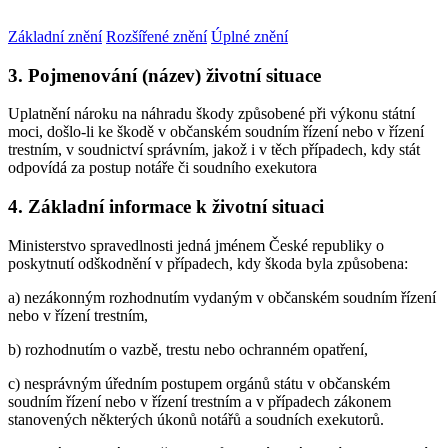
Základní znění
Rozšířené znění
Úplné znění
3. Pojmenování (název) životní situace
Uplatnění nároku na náhradu škody způsobené při výkonu státní
moci, došlo-li ke škodě v občanském soudním řízení nebo v řízení
trestním, v soudnictví správním, jakož i v těch případech, kdy stát
odpovídá za postup notáře či soudního exekutora
4. Základní informace k životní situaci
Ministerstvo spravedlnosti jedná jménem České republiky o
poskytnutí odškodnění v případech, kdy škoda byla způsobena:
a) nezákonným rozhodnutím vydaným v občanském soudním řízení
nebo v řízení trestním,
b) rozhodnutím o vazbě, trestu nebo ochranném opatření,
c) nesprávným úředním postupem orgánů státu v občanském
soudním řízení nebo v řízení trestním a v případech zákonem
stanovených některých úkonů notářů a soudních exekutorů.