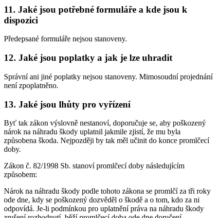
11. Jaké jsou potřebné formuláře a kde jsou k
dispozici
Předepsané formuláře nejsou stanoveny.
12. Jaké jsou poplatky a jak je lze uhradit
Správní ani jiné poplatky nejsou stanoveny. Mimosoudní projednání
není zpoplatněno.
13. Jaké jsou lhůty pro vyřízení
Byť tak zákon výslovně nestanoví, doporučuje se, aby poškozený
nárok na náhradu škody uplatnil jakmile zjistí, že mu byla
způsobena škoda. Nejpozději by tak měl učinit do konce promlčecí
doby.
Zákon č. 82/1998 Sb. stanoví promlčecí doby následujícím
způsobem:
Nárok na náhradu škody podle tohoto zákona se promlčí za tři roky
ode dne, kdy se poškozený dozvěděl o škodě a o tom, kdo za ni
odpovídá. Je-li podmínkou pro uplatnění práva na náhradu škody
zrušení rozhodnutí, běží promlčecí doba ode dne doručení