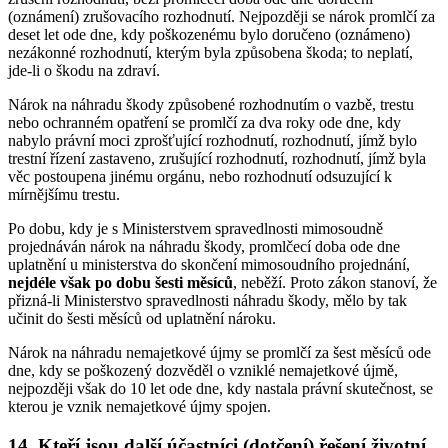
(oznámení) zrušovacího rozhodnutí. Nejpozději se nárok promlčí za
deset let ode dne, kdy poškozenému bylo doručeno (oznámeno)
nezákonné rozhodnutí, kterým byla způsobena škoda; to neplatí,
jde-li o škodu na zdraví.
Nárok na náhradu škody způsobené rozhodnutím o vazbě, trestu
nebo ochranném opatření se promlčí za dva roky ode dne, kdy
nabylo právní moci zprošťující rozhodnutí, rozhodnutí, jímž bylo
trestní řízení zastaveno, zrušující rozhodnutí, rozhodnutí, jímž byla
věc postoupena jinému orgánu, nebo rozhodnutí odsuzující k
mírnějšímu trestu.
Po dobu, kdy je s Ministerstvem spravedlnosti mimosoudně
projednáván nárok na náhradu škody, promlčecí doba ode dne
uplatnění u ministerstva do skončení mimosoudního projednání,
nejdéle však po dobu šesti měsíců
, neběží. Proto zákon stanoví, že
přizná-li Ministerstvo spravedlnosti náhradu škody, mělo by tak
učinit do šesti měsíců od uplatnění nároku.
Nárok na náhradu nemajetkové újmy se promlčí za šest měsíců ode
dne, kdy se poškozený dozvěděl o vzniklé nemajetkové újmě,
nejpozději však do 10 let ode dne, kdy nastala právní skutečnost, se
kterou je vznik nemajetkové újmy spojen.
14. Kteří jsou další účastníci (dotčení) řešení životní