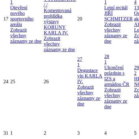
1
1
4
/ /
Otevření
Letní recitál
13
Komentovaná
nového
JIŘÍ
Od
prohlídka
17
sportovního
20
SCHMITZER
ak
výstavy
areálu
Zobrazit
Af
KORUNY
Zobrazit
všechny
Le
KARLA IV.
všechny
záznamy ze
Zo
Zobrazit
záznamy ze dne
dne
zá
všechny
záznamy ze dne
28
27
1
1
Ukončení
29
Degustace
prázdnin s
2
vín KARLA
IZS a
H
24
25
26
IV.
armádou ČR
N
Zobrazit
Zobrazit
Zo
všechny
všechny
zá
záznamy ze
záznamy ze
dne
dne
31
1
2
3
4
5