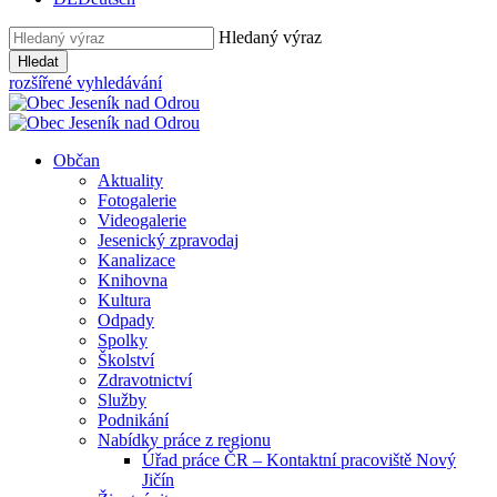
Hledaný výraz
Hledat
rozšířené vyhledávání
Občan
Aktuality
Fotogalerie
Videogalerie
Jesenický zpravodaj
Kanalizace
Knihovna
Kultura
Odpady
Spolky
Školství
Zdravotnictví
Služby
Podnikání
Nabídky práce z regionu
Úřad práce ČR – Kontaktní pracoviště Nový
Jičín