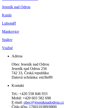
Jeseník nad Odrou
Kunín
Luboměř
Mankovice
Spálov
Vražné
Adresa
Obec Jeseník nad Odrou
Jeseník nad Odrou 256
742 33, Česká republika
Datová schránka: em3br89
Kontakt
Tel.: +420 558 846 933
Mobil: +420 603 582 698
E-mail:
obec@jeseniknadodrou.cz
Číslo účtu: 1760110389/0800