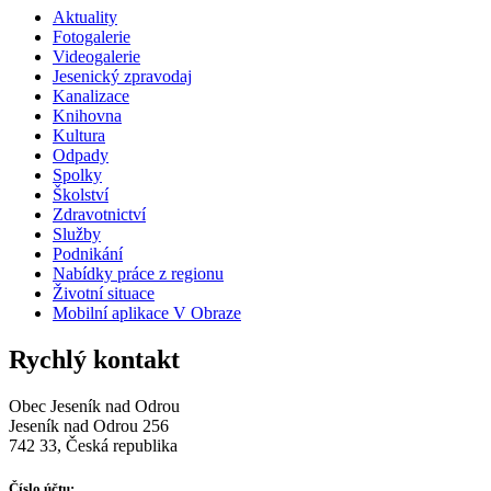
Aktuality
Fotogalerie
Videogalerie
Jesenický zpravodaj
Kanalizace
Knihovna
Kultura
Odpady
Spolky
Školství
Zdravotnictví
Služby
Podnikání
Nabídky práce z regionu
Životní situace
Mobilní aplikace V Obraze
Rychlý kontakt
Obec Jeseník nad Odrou
Jeseník nad Odrou 256
742 33, Česká republika
Číslo účtu: