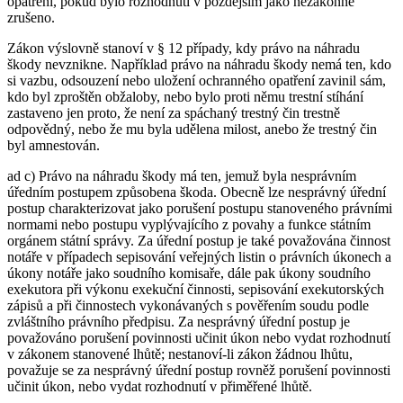
opatření, pokud bylo rozhodnutí v pozdějším jako nezákonné
zrušeno.
Zákon výslovně stanoví v § 12 případy, kdy právo na náhradu
škody nevznikne. Například právo na náhradu škody nemá ten, kdo
si vazbu, odsouzení nebo uložení ochranného opatření zavinil sám,
kdo byl zproštěn obžaloby, nebo bylo proti němu trestní stíhání
zastaveno jen proto, že není za spáchaný trestný čin trestně
odpovědný, nebo že mu byla udělena milost, anebo že trestný čin
byl amnestován.
ad c) Právo na náhradu škody má ten, jemuž byla nesprávním
úředním postupem způsobena škoda. Obecně lze nesprávný úřední
postup charakterizovat jako porušení postupu stanoveného právními
normami nebo postupu vyplývajícího z povahy a funkce státním
orgánem státní správy. Za úřední postup je také považována činnost
notáře v případech sepisování veřejných listin o právních úkonech a
úkony notáře jako soudního komisaře, dále pak úkony soudního
exekutora při výkonu exekuční činnosti, sepisování exekutorských
zápisů a při činnostech vykonávaných s pověřením soudu podle
zvláštního právního předpisu. Za nesprávný úřední postup je
považováno porušení povinnosti učinit úkon nebo vydat rozhodnutí
v zákonem stanovené lhůtě; nestanoví-li zákon žádnou lhůtu,
považuje se za nesprávný úřední postup rovněž porušení povinnosti
učinit úkon, nebo vydat rozhodnutí v přiměřené lhůtě.