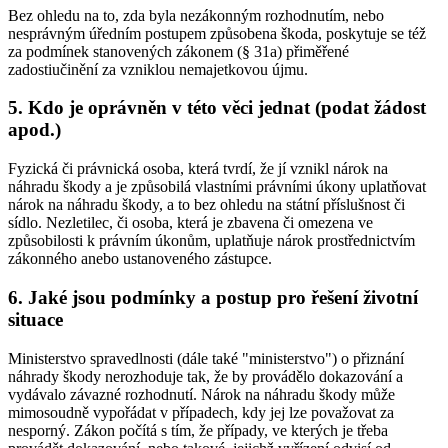
Bez ohledu na to, zda byla nezákonným rozhodnutím, nebo
nesprávným úředním postupem způsobena škoda, poskytuje se též
za podmínek stanovených zákonem (§ 31a) přiměřené
zadostiučinění za vzniklou nemajetkovou újmu.
5. Kdo je oprávněn v této věci jednat (podat žádost
apod.)
Fyzická či právnická osoba, která tvrdí, že jí vznikl nárok na
náhradu škody a je způsobilá vlastními právními úkony uplatňovat
nárok na náhradu škody, a to bez ohledu na státní příslušnost či
sídlo. Nezletilec, či osoba, která je zbavena či omezena ve
způsobilosti k právním úkonům, uplatňuje nárok prostřednictvím
zákonného anebo ustanoveného zástupce.
6. Jaké jsou podmínky a postup pro řešení životní
situace
Ministerstvo spravedlnosti (dále také "ministerstvo") o přiznání
náhrady škody nerozhoduje tak, že by provádělo dokazování a
vydávalo závazné rozhodnutí. Nárok na náhradu škody může
mimosoudně vypořádat v případech, kdy jej lze považovat za
nesporný. Zákon počítá s tím, že případy, ve kterých je třeba