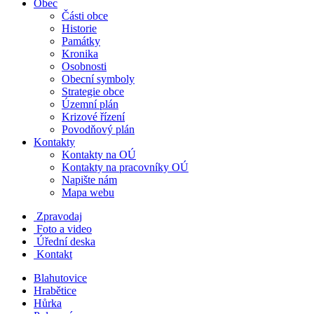
Obec
Části obce
Historie
Památky
Kronika
Osobnosti
Obecní symboly
Strategie obce
Územní plán
Krizové řízení
Povodňový plán
Kontakty
Kontakty na OÚ
Kontakty na pracovníky OÚ
Napište nám
Mapa webu
Zpravodaj
Foto a video
Úřední deska
Kontakt
Blahutovice
Hrabětice
Hůrka