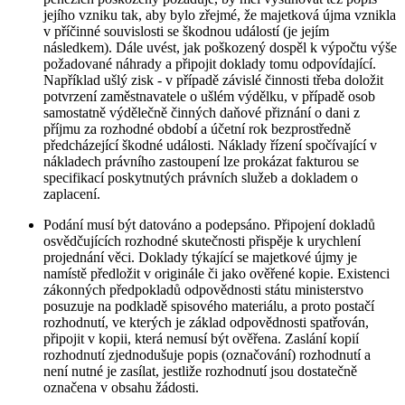
jejího vzniku tak, aby bylo zřejmé, že majetková újma vznikla
v příčinné souvislosti se škodnou událostí (je jejím
následkem). Dále uvést, jak poškozený dospěl k výpočtu výše
požadované náhrady a připojit doklady tomu odpovídající.
Například ušlý zisk - v případě závislé činnosti třeba doložit
potvrzení zaměstnavatele o ušlém výdělku, v případě osob
samostatně výdělečně činných daňové přiznání o dani z
příjmu za rozhodné období a účetní rok bezprostředně
předcházející škodné události. Náklady řízení spočívající v
nákladech právního zastoupení lze prokázat fakturou se
specifikací poskytnutých právních služeb a dokladem o
zaplacení.
Podání musí být datováno a podepsáno. Připojení dokladů
osvědčujících rozhodné skutečnosti přispěje k urychlení
projednání věci. Doklady týkající se majetkové újmy je
namístě předložit v originále či jako ověřené kopie. Existenci
zákonných předpokladů odpovědnosti státu ministerstvo
posuzuje na podkladě spisového materiálu, a proto postačí
rozhodnutí, ve kterých je základ odpovědnosti spatřován,
připojit v kopii, která nemusí být ověřena. Zaslání kopií
rozhodnutí zjednodušuje popis (označování) rozhodnutí a
není nutné je zasílat, jestliže rozhodnutí jsou dostatečně
označena v obsahu žádosti.