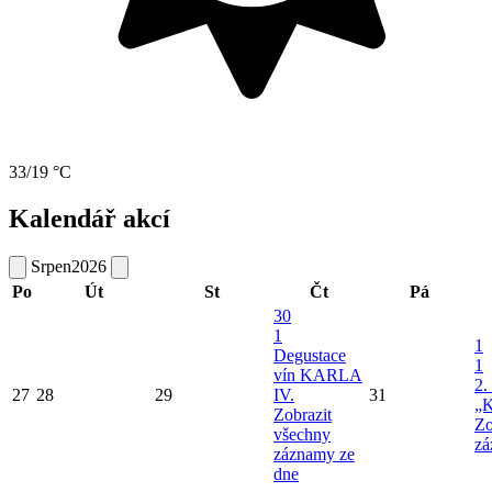
33/19 °C
Kalendář akcí
Srpen
2026
Po
Út
St
Čt
Pá
30
1
1
Degustace
1
vín KARLA
2.
27
28
29
IV.
31
„K
Zobrazit
Zo
všechny
zá
záznamy ze
dne