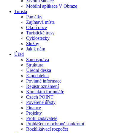
Životní situace
Mobilní aplikace V Obraze
Turista
Památky
Zajímavá místa
Okolí obce
Turistické trasy
Cyklostezky
Služby
Jak k nám
Úřad
Samospráva
Struktura
Úřední deska
E-podatelna
Povinné informace
Registr oznámení
Kontaktní formuláře
Czech POINT
Pověřené úřady
Finance
Projekty
Profil zadavatele
Prohlášení o ochraně soukromí
Rozklikávací rozpočet