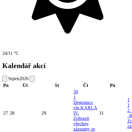
24/11 °C
Kalendář akcí
Srpen
2026
Po
Út
St
Čt
Pá
30
1
1
Degustace
1
vín KARLA
2.
27
28
29
IV.
31
„K
Zobrazit
Zo
všechny
zá
záznamy ze