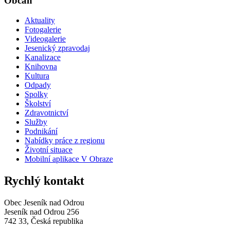
Občan
Aktuality
Fotogalerie
Videogalerie
Jesenický zpravodaj
Kanalizace
Knihovna
Kultura
Odpady
Spolky
Školství
Zdravotnictví
Služby
Podnikání
Nabídky práce z regionu
Životní situace
Mobilní aplikace V Obraze
Rychlý kontakt
Obec Jeseník nad Odrou
Jeseník nad Odrou 256
742 33, Česká republika