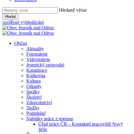
Hledaný výraz
Hledat
rozšířené vyhledávání
Občan
Aktuality
Fotogalerie
Videogalerie
Jesenický zpravodaj
Kanalizace
Knihovna
Kultura
Odpady
Spolky
Školství
Zdravotnictví
Služby
Podnikání
Nabídky práce z regionu
Úřad práce ČR – Kontaktní pracoviště Nový
Jičín