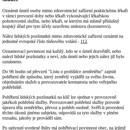
Oznámit úmrtí osoby mimo zdravotnické zařízení praktickému lékaři
v rámci provozní doby nebo lékaři vykonávající lékařskou
pohotovostní službu, nebo lékaři, se kterým má místně příslušný
krajský úřad pro tyto účely uzavřenu smlouvu (koronerovi).
Nález lidských pozůstatků mimo zdravotnické zařízení oznámit na
jednotné evropské číslo tísňového volání -
112
.
Oznamovací povinnost má každý, kdo se o úmrtí dozvěděl, nebo
nalezl lidské pozůstatky a neví, zda úmrtí nebo jejich nález již bylo
oznámeno.
Do 96 hodin od převzetí "Listu o prohlídce zemřelého" zajistit
pohřbení dle způsobu, který zemřelý vyjádřil za svého života,
objednáním služeb u provozovatele krematoria nebo veřejného
pohřebiště.
Pohřbení lidských pozůstatků na klíč lze sjednat v provozovně
jakékoli pohřební služby. Provozovatel pohřební služby provede
úpravu těla zemřelého, převoz a pohřeb osobně. Svěří-li provedení
těchto úkonů jinému subjektu, odpovídá za tyto služby v plném
rozsahu, jakoby je prováděl sám.
Po uplynutí uvedené lhůty má pohřbívací povinnost obec, na jejímž