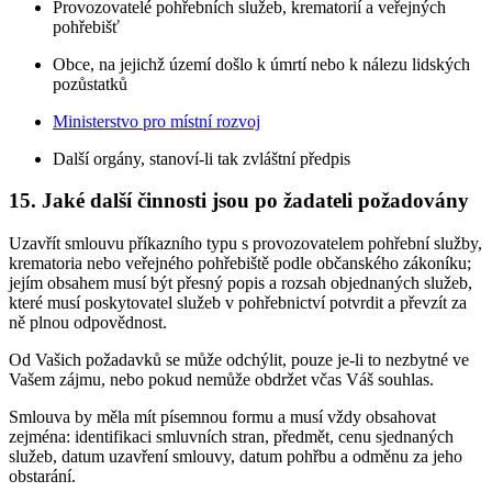
Provozovatelé pohřebních služeb, krematorií a veřejných
pohřebišť
Obce, na jejichž území došlo k úmrtí nebo k nálezu lidských
pozůstatků
Ministerstvo pro místní rozvoj
Další orgány, stanoví-li tak zvláštní předpis
15. Jaké další činnosti jsou po žadateli požadovány
Uzavřít smlouvu příkazního typu s provozovatelem pohřební služby,
krematoria nebo veřejného pohřebiště podle občanského zákoníku;
jejím obsahem musí být přesný popis a rozsah objednaných služeb,
které musí poskytovatel služeb v pohřebnictví potvrdit a převzít za
ně plnou odpovědnost.
Od Vašich požadavků se může odchýlit, pouze je-li to nezbytné ve
Vašem zájmu, nebo pokud nemůže obdržet včas Váš souhlas.
Smlouva by měla mít písemnou formu a musí vždy obsahovat
zejména: identifikaci smluvních stran, předmět, cenu sjednaných
služeb, datum uzavření smlouvy, datum pohřbu a odměnu za jeho
obstarání.