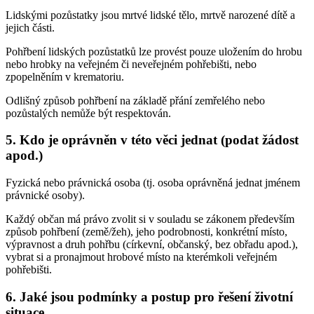
Lidskými pozůstatky jsou mrtvé lidské tělo, mrtvě narozené dítě a
jejich části.
Pohřbení lidských pozůstatků lze provést pouze uložením do hrobu
nebo hrobky na veřejném či neveřejném pohřebišti, nebo
zpopelněním v krematoriu.
Odlišný způsob pohřbení na základě přání zemřelého nebo
pozůstalých nemůže být respektován.
5. Kdo je oprávněn v této věci jednat (podat žádost
apod.)
Fyzická nebo právnická osoba (tj. osoba oprávněná jednat jménem
právnické osoby).
Každý občan má právo zvolit si v souladu se zákonem především
způsob pohřbení (země/žeh), jeho podrobnosti, konkrétní místo,
výpravnost a druh pohřbu (církevní, občanský, bez obřadu apod.),
vybrat si a pronajmout hrobové místo na kterémkoli veřejném
pohřebišti.
6. Jaké jsou podmínky a postup pro řešení životní
situace