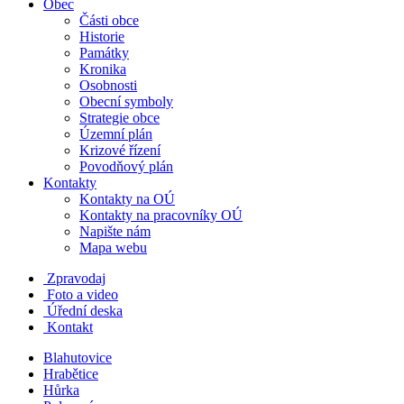
Obec
Části obce
Historie
Památky
Kronika
Osobnosti
Obecní symboly
Strategie obce
Územní plán
Krizové řízení
Povodňový plán
Kontakty
Kontakty na OÚ
Kontakty na pracovníky OÚ
Napište nám
Mapa webu
Zpravodaj
Foto a video
Úřední deska
Kontakt
Blahutovice
Hrabětice
Hůrka