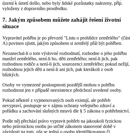
území k úmrtí došlo, nebo byly lidské pozůstatky nalezeny, příp.
vyloženy z dopravního prostředku.
7. Jakým způsobem můžete zahájit řešení životní
situace
Vypravitel pohřbu je po převzetí "Listu o prohlídce zemřelého" (část
A) povinen zjistit, jakým způsobem si zemřelý přál být pohřben.
Nezanechal-li o tom výslovné rozhodnutí, rozhodne o jeho pohřbu
manžel zemřelého, není-li ho, děti zemřelého; není-li jich, pak
rozhodnou rodiče a není-li jich, sourozenci zemřelého; pokud nežijí,
rozhodnou jejich děti a není-li ani jich, pak kterákoli z osob
blízkých.
Osoby ve vymezené posloupnosti pozdější mohou o pohřbu
rozhodnout jen v případě neexistence předchozí uvedené osoby.
Pokud některé z vyjmenovaných osob existují, ale pohřeb
nevypraví, postupuje se v zájmu ochrany veřejného zdraví a
pořádku a zachování slušných mravů dle § 5 zákona o pohřebnictví.
Podle něj přechází právo vypravit pohřeb na jakoukoli fyzickou
nebo právnickou osobu po určité zákonem stanovené době v
závislosti na tom, zda se jedná o osobu identifikovanou či