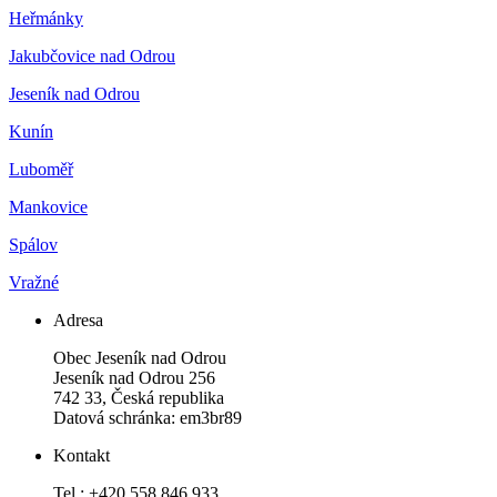
Heřmánky
Jakubčovice nad Odrou
Jeseník nad Odrou
Kunín
Luboměř
Mankovice
Spálov
Vražné
Adresa
Obec Jeseník nad Odrou
Jeseník nad Odrou 256
742 33, Česká republika
Datová schránka: em3br89
Kontakt
Tel.: +420 558 846 933