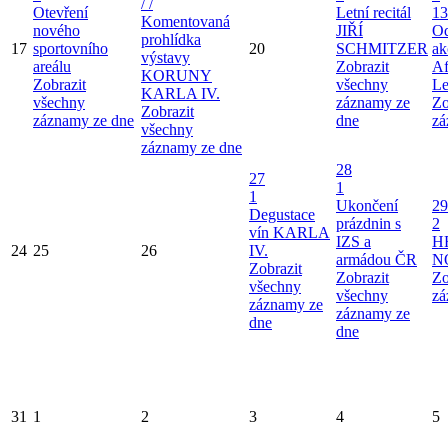
/ /
Otevření
Letní recitál
13
Komentovaná
nového
JIŘÍ
Od
prohlídka
17
sportovního
20
SCHMITZER
ak
výstavy
areálu
Zobrazit
Af
KORUNY
Zobrazit
všechny
Le
KARLA IV.
všechny
záznamy ze
Zo
Zobrazit
záznamy ze dne
dne
zá
všechny
záznamy ze dne
28
27
1
1
Ukončení
29
Degustace
prázdnin s
2
vín KARLA
IZS a
H
24
25
26
IV.
armádou ČR
N
Zobrazit
Zobrazit
Zo
všechny
všechny
zá
záznamy ze
záznamy ze
dne
dne
31
1
2
3
4
5