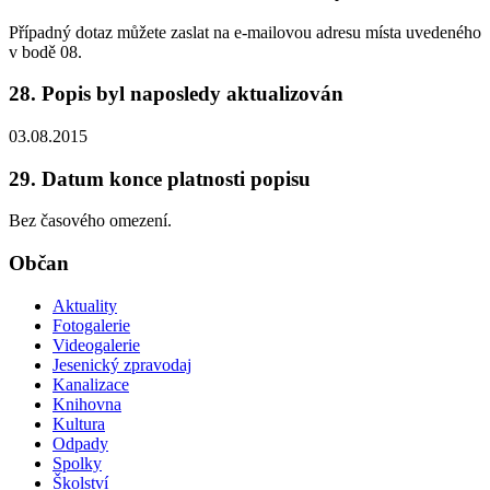
Případný dotaz můžete zaslat na e-mailovou adresu místa uvedeného
v bodě 08.
28. Popis byl naposledy aktualizován
03.08.2015
29. Datum konce platnosti popisu
Bez časového omezení.
Občan
Aktuality
Fotogalerie
Videogalerie
Jesenický zpravodaj
Kanalizace
Knihovna
Kultura
Odpady
Spolky
Školství