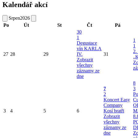
Kalendář akcí
Srpen
2026
Po
Út
St
Čt
Pá
30
1
1
Degustace
1
vín KARLA
2.
27
28
29
IV.
31
„K
Zobrazit
Zo
všechny
zá
záznamy ze
dne
8
7
3
2
Po
Koncert Easy
Cu
Company
O
3
4
5
6
Kosí bratři
M
Zobrazit
8.
všechny
P
záznamy ze
D
dne
Zo