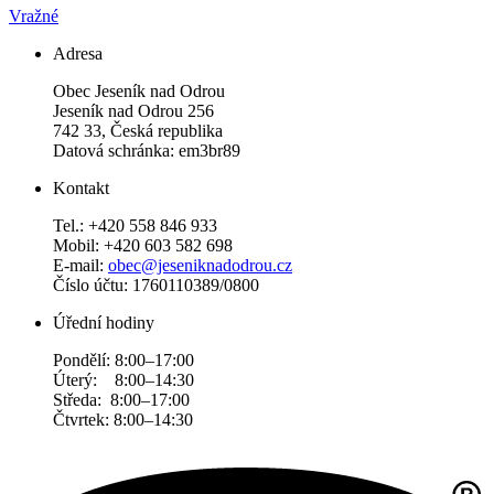
Vražné
Adresa
Obec Jeseník nad Odrou
Jeseník nad Odrou 256
742 33, Česká republika
Datová schránka: em3br89
Kontakt
Tel.: +420 558 846 933
Mobil: +420 603 582 698
E-mail:
obec@jeseniknadodrou.cz
Číslo účtu: 1760110389/0800
Úřední hodiny
Pondělí: 8:00–17:00
Úterý: 8:00–14:30
Středa: 8:00–17:00
Čtvrtek: 8:00–14:30