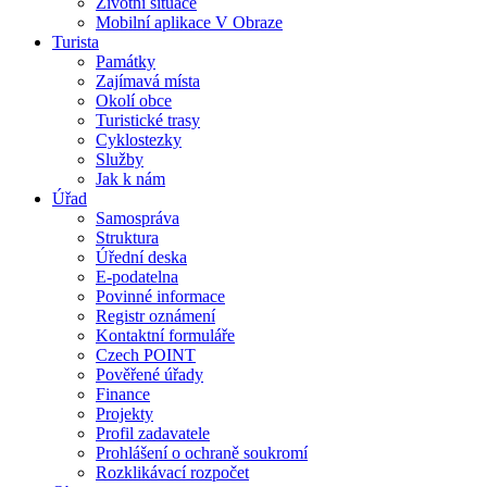
Životní situace
Mobilní aplikace V Obraze
Turista
Památky
Zajímavá místa
Okolí obce
Turistické trasy
Cyklostezky
Služby
Jak k nám
Úřad
Samospráva
Struktura
Úřední deska
E-podatelna
Povinné informace
Registr oznámení
Kontaktní formuláře
Czech POINT
Pověřené úřady
Finance
Projekty
Profil zadavatele
Prohlášení o ochraně soukromí
Rozklikávací rozpočet