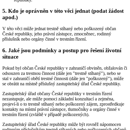
5. Kdo je oprávněn v této věci jednat (podat žádost
apod.)
V této věci může jednat trestně stíhaný nebo poškozený občan
České republiky, jeho právní zástupce, zmocněnec, rodinný
příslušník nebo orgány činné v trestním řízení.
6. Jaké jsou podmínky a postup pro řešení životní
situace
Pokud byl občan České republiky v zahraničí obviněn, obžalován či
odsouzen za trestnou činnost (dále jen "trestně stíhaný"), nebo se
stal v zahraničí obětí trestné činnosti (dále jen "poškozený"), může
se obrátit na místně příslušný zastupitelský úřad České republiky.
Zastupitelský úřad občany České republiky v trestním řízení
nezastupuje, ale může pomoci základní konzultací a zejména,
projeví-li o to trestně stíhaný nebo poškozený zájem, zprostředkuje
kontakty na místní právní zástupce, tlumočníky a orgány činné v
trestním řízení (zvláště v případě poškozených).
Zastupitelský úřad České republiky může být rovněž nápomocen
rodinným příslušníkům trestně stíhaných nebo poškozených občanů