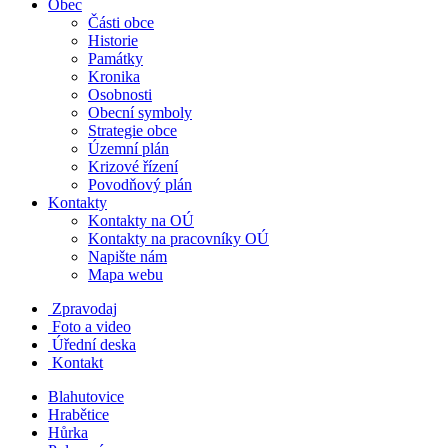
Obec
Části obce
Historie
Památky
Kronika
Osobnosti
Obecní symboly
Strategie obce
Územní plán
Krizové řízení
Povodňový plán
Kontakty
Kontakty na OÚ
Kontakty na pracovníky OÚ
Napište nám
Mapa webu
Zpravodaj
Foto a video
Úřední deska
Kontakt
Blahutovice
Hrabětice
Hůrka