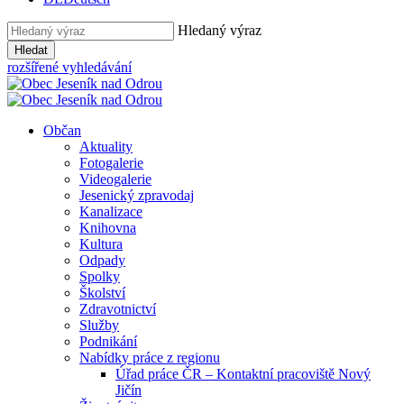
Hledaný výraz
Hledat
rozšířené vyhledávání
Občan
Aktuality
Fotogalerie
Videogalerie
Jesenický zpravodaj
Kanalizace
Knihovna
Kultura
Odpady
Spolky
Školství
Zdravotnictví
Služby
Podnikání
Nabídky práce z regionu
Úřad práce ČR – Kontaktní pracoviště Nový
Jičín