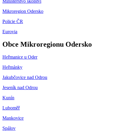
Ministerstvo školství
Mikroregion Odersko
Policie ČR
Eurovia
Obce Mikroregionu Odersko
Heřmanice u Oder
Heřmánky
Jakubčovice nad Odrou
Jeseník nad Odrou
Kunín
Luboměř
Mankovice
Spálov