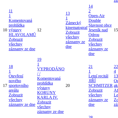
zá
14
11
2
13
1
Open-Air
1
Komentovaná
Double
Zámecký
prohlídka
Slavnost obce
kinematograf
10
výstavy
12
Jeseník nad
15
Zobrazit
HLAVOLAMŮ
Odrou
všechny
Zobrazit
Zobrazit
záznamy ze
všechny
všechny
dne
záznamy ze dne
záznamy ze
dne
19
1
18
21
22
VYPRODÁNO
1
1
4
/ /
Otevření
Letní recitál
13
Komentovaná
nového
JIŘÍ
Od
prohlídka
17
sportovního
20
SCHMITZER
ak
výstavy
areálu
Zobrazit
Af
KORUNY
Zobrazit
všechny
Le
KARLA IV.
všechny
záznamy ze
Zo
Zobrazit
záznamy ze dne
dne
zá
všechny
záznamy ze dne
28