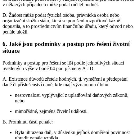
v některých případech může podat ručitel podnět.
D. Žádost může podat fyzická osoba, právnická osoba nebo
organizační složka státu, která se porušení rozpočtové kázně
dopustila, a to prostřednictvím finančního úřadu, který odvod nebo
penále uložil.
6. Jaké jsou podmínky a postup pro řešení životní
situace
Podmínky a postup pro řešení se liší podle jednotlivých situací
uvedených výše v bodě 04 pod písmeny A - D:
A. Existence důvodů zřetele hodných, tj. vyměření a předepsání
daně či příslušenství daně, kde mají významnou úlohu:
nesrovnalosti vyplývající z uplatňování daňových zákonů,
nebo
mimořádné, zejména živelní události.
B. Prominutí části penále:
Byla uhrazena daň, v důsledku jejíhož doměření povinnost
uhradit penále vznikla.