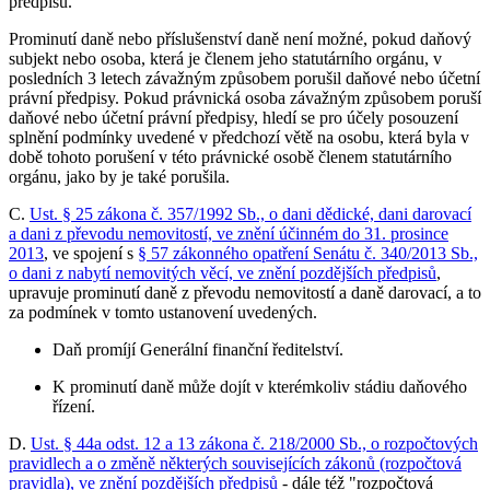
předpisů.
Prominutí daně nebo příslušenství daně není možné, pokud daňový
subjekt nebo osoba, která je členem jeho statutárního orgánu, v
posledních 3 letech závažným způsobem porušil daňové nebo účetní
právní předpisy. Pokud právnická osoba závažným způsobem poruší
daňové nebo účetní právní předpisy, hledí se pro účely posouzení
splnění podmínky uvedené v předchozí větě na osobu, která byla v
době tohoto porušení v této právnické osobě členem statutárního
orgánu, jako by je také porušila.
C.
Ust. § 25 zákona č. 357/1992 Sb., o dani dědické, dani darovací
a dani z převodu nemovitostí, ve znění účinném do 31. prosince
2013
, ve spojení s
§ 57 zákonného opatření Senátu č. 340/2013 Sb.,
o dani z nabytí nemovitých věcí, ve znění pozdějších předpisů
,
upravuje prominutí daně z převodu nemovitostí a daně darovací, a to
za podmínek v tomto ustanovení uvedených.
Daň promíjí Generální finanční ředitelství.
K prominutí daně může dojít v kterémkoliv stádiu daňového
řízení.
D.
Ust. § 44a odst. 12 a 13 zákona č. 218/2000 Sb., o rozpočtových
pravidlech a o změně některých souvisejících zákonů (rozpočtová
pravidla), ve znění pozdějších předpisů
- dále též "rozpočtová