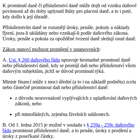
K prominutí daně či příslušenství daně může dojít od vzniku daňové
povinnosti až do doby uplynutí lhůty pro placení daně, a to i poté,
kdy došlo k její úhradě.
Příslušenstvím daně se rozumějí úroky, penále, pokuty a náklady
řízení, jsou-li ukládány nebo vznikají-li podle daňového zákona.
Úroky, penále a pokuta za opožděné tvrzení daně sledují osud daně.
Zákon stanoví možnost promíjení v ustanoveních
:
A.
Ust. § 260 daňového řádu
upravuje hromadné prominutí daně
nebo příslušenství daně, kdy se promíjí daň nebo příslušenství všem
daňovým subjektům, jichž se důvod prominutí týká.
Ministr financí může z moci úřední (a to i na základě podnětu) zcela
nebo částečně prominout daň nebo příslušenství daně:
z důvodu nesrovnalostí vyplývajících z uplatňování daňových
zákonů, nebo
při mimořádných, zejména živelních událostech.
B. Od 1. ledna 2015 je možné v souladu s
§ 259a - 259c daňového
řádu
prominout příslušenství daně, a to penále, úroky z prodlení a
úroky z posečkané částky.