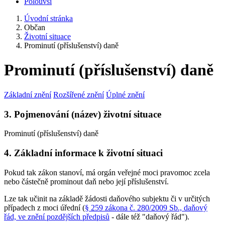
Polouvsí
Úvodní stránka
Občan
Životní situace
Prominutí (příslušenství) daně
Prominutí (příslušenství) daně
Základní znění
Rozšířené znění
Úplné znění
3. Pojmenování (název) životní situace
Prominutí (příslušenství) daně
4. Základní informace k životní situaci
Pokud tak zákon stanoví, má orgán veřejné moci pravomoc zcela
nebo částečně prominout daň nebo její příslušenství.
Lze tak učinit na základě žádosti daňového subjektu či v určitých
případech z moci úřední (
§ 259 zákona č. 280/2009 Sb., daňový
řád, ve znění pozdějších předpisů
- dále též "daňový řád").