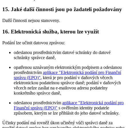
15. Jaké další činnosti jsou po žadateli požadovány
Další činnosti nejsou stanoveny.
16. Elektronická služba, kterou lze využít
Podání lze učinit datovou zprávou:
odeslanou prostřednictvím datové schránky do datové
schránky správce daně,
opatřenou uznávaným elektronickým podpisem a odeslanou
prostřednictvím
aplikace "Elektronická podání pro Finanční
správu (EPO)"
, která je pro podání v daňových věcech
elektronickou podatelnou správce daně; podání v daňových
věcech nelze zasílat na e-mailovou adresu podatelny
konkrétního správce daně,
odeslanou prostřednictvím
aplikace "Elektronická podání pro
Finanční správu (EPO)"
s ověřením identity podatele
způsobem, kterým se lze přihlásit do jeho datové schránky.
Účinky podání má rovněž úkon učiněný vůči správci daně za
použití datové zprávy bez uznávaného elektronického podpisu nebo