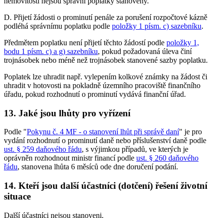
nemovitostí nejsou správní poplatky stanoveny.
D. Přijetí žádosti o prominutí penále za porušení rozpočtové kázně
podléhá správnímu poplatku podle
položky 1 písm. c) sazebníku
.
Předmětem poplatku není přijetí těchto žádostí podle
položky 1,
bodu 1 písm. c) a g) sazebníku
, pokud požadovaná úleva činí
trojnásobek nebo méně než trojnásobek stanovené sazby poplatku.
Poplatek lze uhradit např. vylepením kolkové známky na žádost či
uhradit v hotovosti na pokladně územního pracoviště finančního
úřadu, pokud rozhodnutí o prominutí vydává finanční úřad.
13. Jaké jsou lhůty pro vyřízení
Podle "
Pokynu č. 4 MF - o stanovení lhůt při správě daní
" je pro
vydání rozhodnutí o prominutí daně nebo příslušenství daně podle
ust. § 259 daňového řádu
, s výjimkou případů, ve kterých je
oprávněn rozhodnout ministr financí podle
ust. § 260 daňového
řádu
, stanovena lhůta 6 měsíců ode dne doručení podání.
14. Kteří jsou další účastníci (dotčení) řešení životní
situace
Další účastníci nejsou stanoveni.