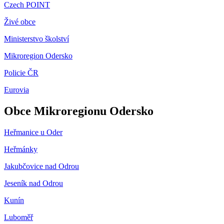
Czech POINT
Živé obce
Ministerstvo školství
Mikroregion Odersko
Policie ČR
Eurovia
Obce Mikroregionu Odersko
Heřmanice u Oder
Heřmánky
Jakubčovice nad Odrou
Jeseník nad Odrou
Kunín
Luboměř