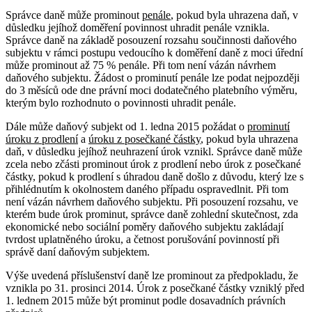
Správce daně může prominout
penále
, pokud byla uhrazena daň, v
důsledku jejíhož doměření povinnost uhradit penále vznikla.
Správce daně na základě posouzení rozsahu součinnosti daňového
subjektu v rámci postupu vedoucího k doměření daně z moci úřední
může prominout až 75 % penále. Při tom není vázán návrhem
daňového subjektu. Žádost o prominutí penále lze podat nejpozději
do 3 měsíců ode dne právní moci dodatečného platebního výměru,
kterým bylo rozhodnuto o povinnosti uhradit penále.
Dále může daňový subjekt od 1. ledna 2015 požádat o
prominutí
úroku z prodlení
a
úroku z posečkané částky
, pokud byla uhrazena
daň, v důsledku jejíhož neuhrazení úrok vznikl. Správce daně může
zcela nebo zčásti prominout úrok z prodlení nebo úrok z posečkané
částky, pokud k prodlení s úhradou daně došlo z důvodu, který lze s
přihlédnutím k okolnostem daného případu ospravedlnit. Při tom
není vázán návrhem daňového subjektu. Při posouzení rozsahu, ve
kterém bude úrok prominut, správce daně zohlední skutečnost, zda
ekonomické nebo sociální poměry daňového subjektu zakládají
tvrdost uplatněného úroku, a četnost porušování povinností při
správě daní daňovým subjektem.
Výše uvedená příslušenství daně lze prominout za předpokladu, že
vznikla po 31. prosinci 2014. Úrok z posečkané částky vzniklý před
1. lednem 2015 může být prominut podle dosavadních právních