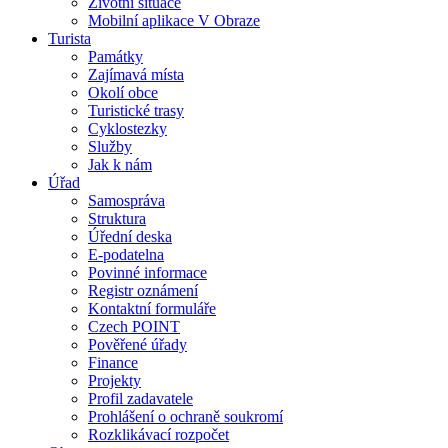
Životní situace
Mobilní aplikace V Obraze
Turista
Památky
Zajímavá místa
Okolí obce
Turistické trasy
Cyklostezky
Služby
Jak k nám
Úřad
Samospráva
Struktura
Úřední deska
E-podatelna
Povinné informace
Registr oznámení
Kontaktní formuláře
Czech POINT
Pověřené úřady
Finance
Projekty
Profil zadavatele
Prohlášení o ochraně soukromí
Rozklikávací rozpočet