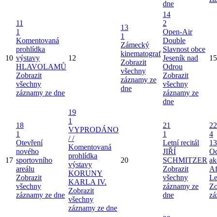
dne
14
11
2
13
1
Open-Air
1
Komentovaná
Double
Zámecký
prohlídka
Slavnost obce
kinematograf
10
výstavy
12
Jeseník nad
15
Zobrazit
HLAVOLAMŮ
Odrou
všechny
Zobrazit
Zobrazit
záznamy ze
všechny
všechny
dne
záznamy ze dne
záznamy ze
dne
19
1
18
21
22
VYPRODÁNO
1
1
4
/ /
Otevření
Letní recitál
13
Komentovaná
nového
JIŘÍ
Od
prohlídka
17
sportovního
20
SCHMITZER
ak
výstavy
areálu
Zobrazit
Af
KORUNY
Zobrazit
všechny
Le
KARLA IV.
všechny
záznamy ze
Zo
Zobrazit
záznamy ze dne
dne
zá
všechny
záznamy ze dne