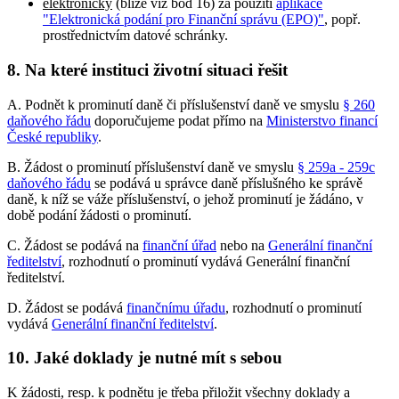
elektronicky
(blíže viz bod 16) za použití
aplikace
"Elektronická podání pro Finanční správu (EPO)"
, popř.
prostřednictvím datové schránky.
8. Na které instituci životní situaci řešit
A. Podnět k prominutí daně či příslušenství daně ve smyslu
§ 260
daňového řádu
doporučujeme podat přímo na
Ministerstvo financí
České republiky
.
B. Žádost o prominutí příslušenství daně ve smyslu
§ 259a - 259c
daňového řádu
se podává u správce daně příslušného ke správě
daně, k níž se váže příslušenství, o jehož prominutí je žádáno, v
době podání žádosti o prominutí.
C. Žádost se podává na
finanční úřad
nebo na
Generální finanční
ředitelství
, rozhodnutí o prominutí vydává Generální finanční
ředitelství.
D. Žádost se podává
finančnímu úřadu
, rozhodnutí o prominutí
vydává
Generální finanční ředitelství
.
10. Jaké doklady je nutné mít s sebou
K žádosti, resp. k podnětu je třeba přiložit všechny doklady a