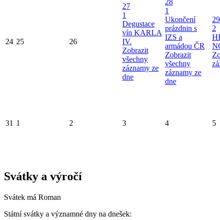
28
27
1
1
Ukončení
29
Degustace
prázdnin s
2
vín KARLA
IZS a
H
24
25
26
IV.
armádou ČR
N
Zobrazit
Zobrazit
Zo
všechny
všechny
zá
záznamy ze
záznamy ze
dne
dne
31
1
2
3
4
5
Svátky a výročí
Svátek má
Roman
Státní svátky a významné dny na dnešek: