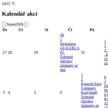
24/11 °C
Kalendář akcí
Srpen
2026
Po
Út
St
Čt
Pá
30
1
1
Degustace
1
vín KARLA
2.
27
28
29
IV.
31
„K
Zobrazit
Zo
všechny
zá
záznamy ze
dne
7
8
2
2
Koncert Easy
D
Company
M
3
4
5
6
Kosí bratři
8.
Zobrazit
Ku
všechny
Zo
záznamy ze
zá