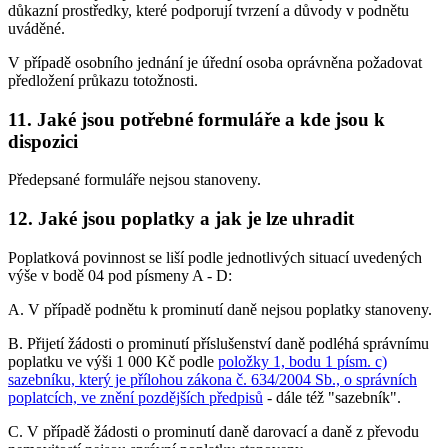
důkazní prostředky, které podporují tvrzení a důvody v podnětu
uváděné.
V případě osobního jednání je úřední osoba oprávněna požadovat
předložení průkazu totožnosti.
11. Jaké jsou potřebné formuláře a kde jsou k
dispozici
Předepsané formuláře nejsou stanoveny.
12. Jaké jsou poplatky a jak je lze uhradit
Poplatková povinnost se liší podle jednotlivých situací uvedených
výše v bodě 04 pod písmeny A - D:
A. V případě podnětu k prominutí daně nejsou poplatky stanoveny.
B. Přijetí žádosti o prominutí příslušenství daně podléhá správnímu
poplatku ve výši 1 000 Kč podle
položky 1, bodu 1 písm. c)
sazebníku, který je přílohou zákona č. 634/2004 Sb., o správních
poplatcích, ve znění pozdějších předpisů
- dále též "sazebník".
C. V případě žádosti o prominutí daně darovací a daně z převodu