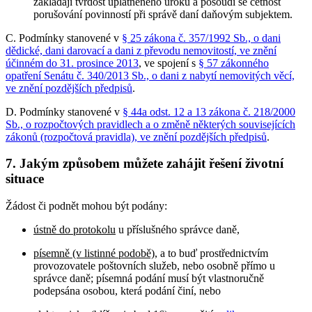
zakládají tvrdost uplatněného úroku a posoudí se četnost
porušování povinností při správě daní daňovým subjektem.
C. Podmínky stanovené v
§ 25 zákona č. 357/1992 Sb., o dani
dědické, dani darovací a dani z převodu nemovitostí, ve znění
účinném do 31. prosince 2013
, ve spojení s
§ 57 zákonného
opatření Senátu č. 340/2013 Sb., o dani z nabytí nemovitých věcí,
ve znění pozdějších předpisů
.
D. Podmínky stanovené v
§ 44a odst. 12 a 13 zákona č. 218/2000
Sb., o rozpočtových pravidlech a o změně některých souvisejících
zákonů (rozpočtová pravidla), ve znění pozdějších předpisů
.
7. Jakým způsobem můžete zahájit řešení životní
situace
Žádost či podnět mohou být podány:
ústně do protokolu
u příslušného správce daně,
písemně (v listinné podobě)
, a to buď prostřednictvím
provozovatele poštovních služeb, nebo osobně přímo u
správce daně; písemná podání musí být vlastnoručně
podepsána osobou, která podání činí, nebo