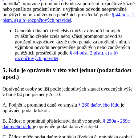
pravidla", upravuje prominutí odvodu za porušení rozpočtové kázně
nebo penále za prodlení s ním, s výjimkou odvodu neoprávněně
použitých nebo zadržených peněžních prostředků podle
§ 44 odst. 2
písm. a) a b) rozpočtových pravidel
.
Generální finanční ředitelství může z důvodů hodných
zvláštního zřetele zcela nebo zčásti prominout odvod za
porušení rozpočtové kázně nebo penále za prodlení s ním, s
výjimkou odvodu neoprávněně použitých nebo zadržených
peněžních prostředků podle
§ 44 odst. 2 písm. a) a b)
rozpočtových pravidel
.
5. Kdo je oprávněn v této věci jednat (podat žádost
apod.)
Oprávněné osoby se liší podle jednotlivých situací uvedených výše
v bodě 04 pod písmeny A - D:
A. Podnět k prominutí daně ve smyslu
§ 260 daňového řádu
je
oprávněn podat kdokoli.
B. Žádost o prominutí příslušenství daně ve smyslu
§ 259a - 259c
daňového řádu
je oprávněn podat daňový subjekt.
C. Žádost může podat daňový subjekt (fyzická či právnická osoba),