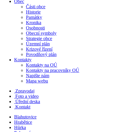
Obec
Části obce
Historie
Památky
Kronika
Osobnosti
Obecní symboly
Strategie obce
Územní plán
Krizové řízení
Povodňový plán
Kontakty
Kontakty na OÚ
Kontakty na pracovníky OÚ
Napište nám
Mapa webu
Zpravodaj
Foto a video
Úřední deska
Kontakt
Blahutovice
Hrabětice
Hůrka