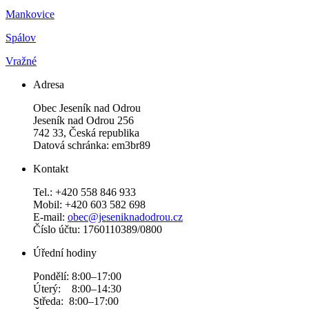
Mankovice
Spálov
Vražné
Adresa
Obec Jeseník nad Odrou
Jeseník nad Odrou 256
742 33, Česká republika
Datová schránka: em3br89
Kontakt
Tel.: +420 558 846 933
Mobil: +420 603 582 698
E-mail:
obec@jeseniknadodrou.cz
Číslo účtu: 1760110389/0800
Úřední hodiny
Pondělí: 8:00–17:00
Úterý: 8:00–14:30
Středa: 8:00–17:00