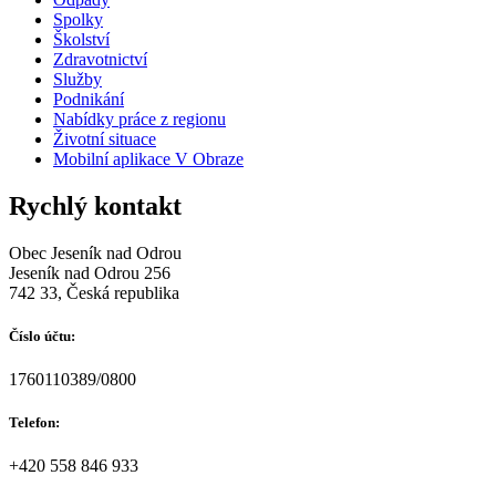
Spolky
Školství
Zdravotnictví
Služby
Podnikání
Nabídky práce z regionu
Životní situace
Mobilní aplikace V Obraze
Rychlý kontakt
Obec Jeseník nad Odrou
Jeseník nad Odrou 256
742 33, Česká republika
Číslo účtu:
1760110389/0800
Telefon:
+420 558 846 933