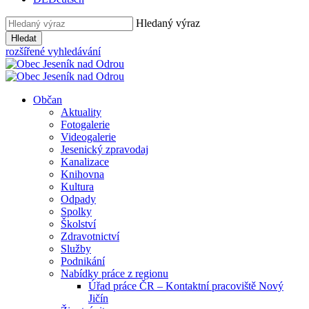
Hledaný výraz
Hledat
rozšířené vyhledávání
Občan
Aktuality
Fotogalerie
Videogalerie
Jesenický zpravodaj
Kanalizace
Knihovna
Kultura
Odpady
Spolky
Školství
Zdravotnictví
Služby
Podnikání
Nabídky práce z regionu
Úřad práce ČR – Kontaktní pracoviště Nový
Jičín