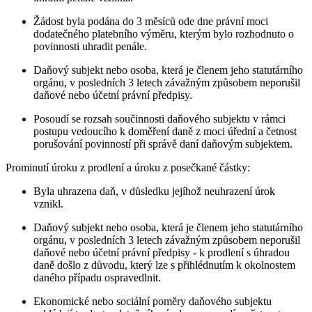
Žádost byla podána do 3 měsíců ode dne právní moci
dodatečného platebního výměru, kterým bylo rozhodnuto o
povinnosti uhradit penále.
Daňový subjekt nebo osoba, která je členem jeho statutárního
orgánu, v posledních 3 letech závažným způsobem neporušil
daňové nebo účetní právní předpisy.
Posoudí se rozsah součinnosti daňového subjektu v rámci
postupu vedoucího k doměření daně z moci úřední a četnost
porušování povinností při správě daní daňovým subjektem.
Prominutí úroku z prodlení a úroku z posečkané částky:
Byla uhrazena daň, v důsledku jejíhož neuhrazení úrok
vznikl.
Daňový subjekt nebo osoba, která je členem jeho statutárního
orgánu, v posledních 3 letech závažným způsobem neporušil
daňové nebo účetní právní předpisy - k prodlení s úhradou
daně došlo z důvodu, který lze s přihlédnutím k okolnostem
daného případu ospravedlnit.
Ekonomické nebo sociální poměry daňového subjektu