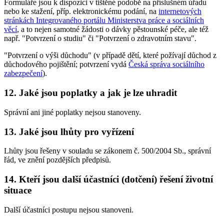
Formuláře jsou k dispozici v tištěné podobě na příslušném úřadu
nebo ke stažení, příp. elektronickému podání, na
internetových
stránkách Integrovaného portálu Ministerstva práce a sociálních
věcí
, a to nejen samotné žádosti o dávky pěstounské péče, ale též
např. "Potvrzení o studiu" či "Potvrzení o zdravotním stavu".
"Potvrzení o výši důchodu" (v případě dětí, které požívají důchod z
důchodového pojištění; potvrzení vydá
Česká správa sociálního
zabezpečení
).
12. Jaké jsou poplatky a jak je lze uhradit
Správní ani jiné poplatky nejsou stanoveny.
13. Jaké jsou lhůty pro vyřízení
Lhůty jsou řešeny v souladu se zákonem č. 500/2004 Sb., správní
řád, ve znění pozdějších předpisů.
14. Kteří jsou další účastníci (dotčení) řešení životní
situace
Další účastníci postupu nejsou stanoveni.