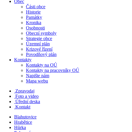
Obec
Části obce
Historie
Památky
Kronika
Osobnosti
Obecní symboly
Strategie obce
Územní plán
Krizové řízení
Povodňový plán
Kontakty
Kontakty na OÚ
Kontakty na pracovníky OÚ
Napište nám
Mapa webu
Zpravodaj
Foto a video
Úřední deska
Kontakt
Blahutovice
Hrabětice
Hůrka