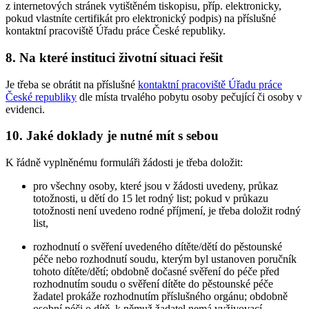
z internetových stránek vytištěném tiskopisu, příp. elektronicky,
pokud vlastníte certifikát pro elektronický podpis) na příslušné
kontaktní pracoviště Úřadu práce České republiky.
8. Na které instituci životní situaci řešit
Je třeba se obrátit na příslušné
kontaktní pracoviště Úřadu práce
České republiky
dle místa trvalého pobytu osoby pečující či osoby v
evidenci.
10. Jaké doklady je nutné mít s sebou
K řádně vyplněnému formuláři žádosti je třeba doložit:
pro všechny osoby, které jsou v žádosti uvedeny, průkaz
totožnosti, u dětí do 15 let rodný list; pokud v průkazu
totožnosti není uvedeno rodné příjmení, je třeba doložit rodný
list,
rozhodnutí o svěření uvedeného dítěte/dětí do pěstounské
péče nebo rozhodnutí soudu, kterým byl ustanoven poručník
tohoto dítěte/dětí; obdobně dočasné svěření do péče před
rozhodnutím soudu o svěření dítěte do pěstounské péče
žadatel prokáže rozhodnutím příslušného orgánu; obdobně
osobní péči o dítě, k němuž žadatel nemá vyživovací