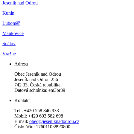
Jeseník nad Odrou
Kunín
Luboměř
Mankovice
Spálov
Vražné
Adresa
Obec Jeseník nad Odrou
Jeseník nad Odrou 256
742 33, Česká republika
Datová schránka: em3br89
Kontakt
Tel.: +420 558 846 933
Mobil: +420 603 582 698
E-mail:
obec@jeseniknadodrou.cz
Číslo účtu: 1760110389/0800