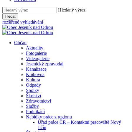
Hledaný výraz
Hledat
rozšířené vyhledávání
Občan
Aktuality
Fotogalerie
Videogalerie
Jesenický zpravodaj
Kanalizace
Knihovna
Kultura
Odpady
Spolky
Školství
Zdravotnictví
Služby
Podnikání
Nabídky práce z regionu
Úřad práce ČR – Kontaktní pracoviště Nový
Jičín