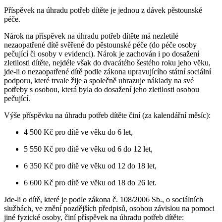
Příspěvek na úhradu potřeb dítěte je jednou z dávek pěstounské
péče.
Nárok na příspěvek na úhradu potřeb dítěte má nezletilé
nezaopatřené dítě svěřené do pěstounské péče (do péče osoby
pečující či osoby v evidenci). Nárok je zachován i po dosažení
zletilosti dítěte, nejdéle však do dvacátého šestého roku jeho věku,
jde-li o nezaopatřené dítě podle zákona upravujícího státní sociální
podporu, které trvale žije a společně uhrazuje náklady na své
potřeby s osobou, která byla do dosažení jeho zletilosti osobou
pečující.
Výše příspěvku na úhradu potřeb dítěte činí (za kalendářní měsíc):
4 500 Kč pro dítě ve věku do 6 let,
5 550 Kč pro dítě ve věku od 6 do 12 let,
6 350 Kč pro dítě ve věku od 12 do 18 let,
6 600 Kč pro dítě ve věku od 18 do 26 let.
Jde-li o dítě, které je podle zákona č. 108/2006 Sb., o sociálních
službách, ve znění pozdějších předpisů, osobou závislou na pomoci
jiné fyzické osoby, činí příspěvek na úhradu potřeb dítěte: