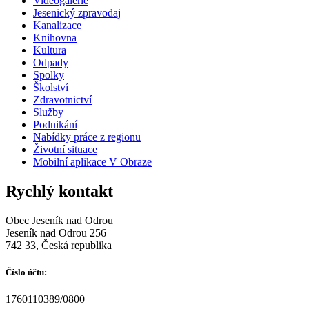
Videogalerie
Jesenický zpravodaj
Kanalizace
Knihovna
Kultura
Odpady
Spolky
Školství
Zdravotnictví
Služby
Podnikání
Nabídky práce z regionu
Životní situace
Mobilní aplikace V Obraze
Rychlý kontakt
Obec Jeseník nad Odrou
Jeseník nad Odrou 256
742 33, Česká republika
Číslo účtu:
1760110389/0800