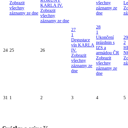
KORUNY
Zobrazit
všechny
Le
KARLA IV.
všechny
záznamy ze
Zo
Zobrazit
záznamy ze dne
dne
zá
všechny
záznamy ze dne
28
27
1
1
Ukončení
29
Degustace
prázdnin s
2
vín KARLA
IZS a
H
24
25
26
IV.
armádou ČR
N
Zobrazit
Zobrazit
Zo
všechny
všechny
zá
záznamy ze
záznamy ze
dne
dne
31
1
2
3
4
5