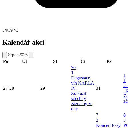
34/19 °C
Kalendář akcí
Srpen
2026
Po
Út
St
Čt
Pá
30
1
1
Degustace
1
vín KARLA
2.
27
28
29
IV.
31
„K
Zobrazit
Zo
všechny
zá
záznamy ze
dne
7
8
2
3
Koncert Easy
P