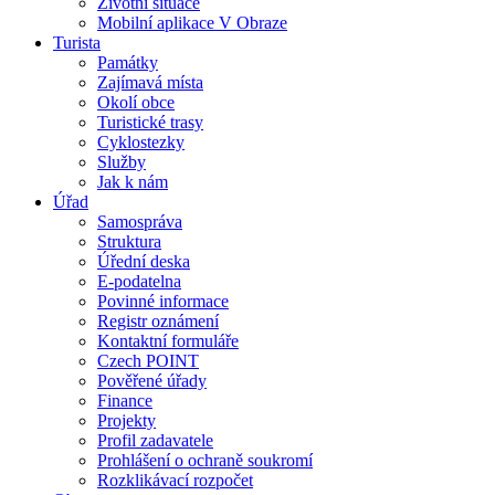
Životní situace
Mobilní aplikace V Obraze
Turista
Památky
Zajímavá místa
Okolí obce
Turistické trasy
Cyklostezky
Služby
Jak k nám
Úřad
Samospráva
Struktura
Úřední deska
E-podatelna
Povinné informace
Registr oznámení
Kontaktní formuláře
Czech POINT
Pověřené úřady
Finance
Projekty
Profil zadavatele
Prohlášení o ochraně soukromí
Rozklikávací rozpočet