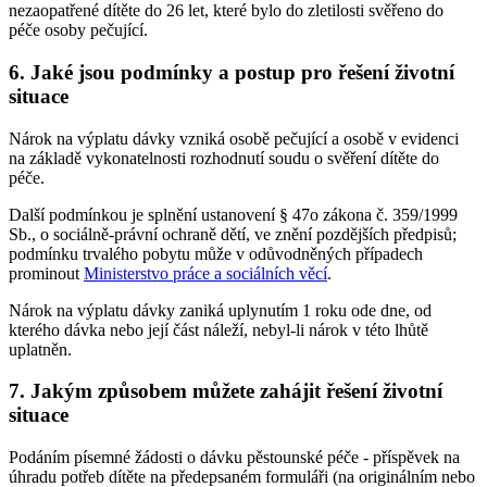
nezaopatřené dítěte do 26 let, které bylo do zletilosti svěřeno do
péče osoby pečující.
6. Jaké jsou podmínky a postup pro řešení životní
situace
Nárok na výplatu dávky vzniká osobě pečující a osobě v evidenci
na základě vykonatelnosti rozhodnutí soudu o svěření dítěte do
péče.
Další podmínkou je splnění ustanovení § 47o zákona č. 359/1999
Sb., o sociálně-právní ochraně dětí, ve znění pozdějších předpisů;
podmínku trvalého pobytu může v odůvodněných případech
prominout
Ministerstvo práce a sociálních věcí
.
Nárok na výplatu dávky zaniká uplynutím 1 roku ode dne, od
kterého dávka nebo její část náleží, nebyl-li nárok v této lhůtě
uplatněn.
7. Jakým způsobem můžete zahájit řešení životní
situace
Podáním písemné žádosti o dávku pěstounské péče - příspěvek na
úhradu potřeb dítěte na předepsaném formuláři (na originálním nebo