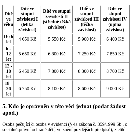
Dítě ve
Dítě ve
Dítě ve
Dítě ve stupni
Dítě
stupni
stupni
stupni
závislosti II
ve
závislosti I
závislosti III
závislosti IV
(středně těžká
věku
(lehká
(těžká
(úplná
závislost)
závislost)
závislost)
závislost)
Do 6
4 650 Kč
5 550 Kč
5 900 Kč
6 400 Kč
let
6 -
12
5 650 Kč
6 800 Kč
7 250 Kč
7 850 Kč
let
12 -
18
6 450 Kč
7 800 Kč
8 300 Kč
8 700 Kč
let
18 -
26
6 750 Kč
8 100 Kč
8 600 Kč
9 000 Kč
let
5. Kdo je oprávněn v této věci jednat (podat žádost
apod.)
Osoba pečující či osoba v evidenci (§ 4a zákona č. 359/1999 Sb., o
sociálně-právní ochraně dětí, ve znění pozdějších předpisů), zletilé