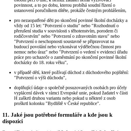
povinnost, a to po dobu, kterou probíhá soudní řízení o
ustanovení poručníkem dítěte, prokáže čestným prohlášením,
pro nezaopatřené děti po skončení povinné školní docházky a
vždy od 15 let: "Potvrzení o studiu" nebo "Rozhodnutí o
přerušení studia v souvislosti s těhotenstvím, porodem či
rodičovstvím" nebo "Potvrzení o zdravotním stavu" nebo
"Potvrzení o neschopnosti soustavně se připravovat na
budoucí povolání nebo vykonávat výdělečnou činnost pro
nemoc nebo úraz" nebo "Potvrzení o vedení v evidenci úřadu
práce pro uchazeče o zaměstnání po skončení povinné školní
docházky do 18. roku věku",
v případě dětí, které požívají důchod z důchodového pojištění:
"Potvrzení o výši důchodu",
doplňující údaje o společně posuzovaných osobách pro účely
vyplácení dávek v rámci Evropské unie, pokud žadatel v části
H zaškrtl druhou variantu nebo pokud u některé z osob
proškrtl kolonku "Bydliště v České republice".
11. Jaké jsou potřebné formuláře a kde jsou k
dispozici