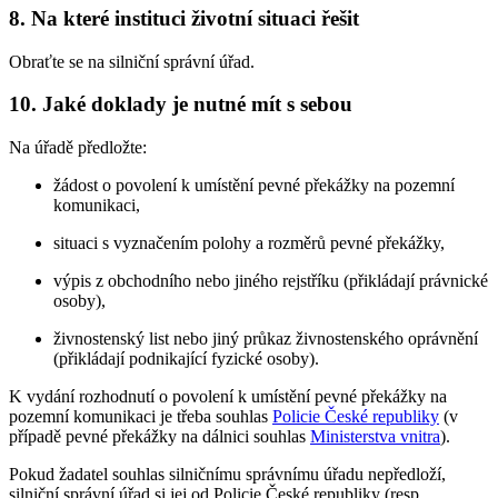
8. Na které instituci životní situaci řešit
Obraťte se na silniční správní úřad.
10. Jaké doklady je nutné mít s sebou
Na úřadě předložte:
žádost o povolení k umístění pevné překážky na pozemní
komunikaci,
situaci s vyznačením polohy a rozměrů pevné překážky,
výpis z obchodního nebo jiného rejstříku (přikládají právnické
osoby),
živnostenský list nebo jiný průkaz živnostenského oprávnění
(přikládají podnikající fyzické osoby).
K vydání rozhodnutí o povolení k umístění pevné překážky na
pozemní komunikaci je třeba souhlas
Policie České republiky
(v
případě pevné překážky na dálnici souhlas
Ministerstva vnitra
).
Pokud žadatel souhlas silničnímu správnímu úřadu nepředloží,
silniční správní úřad si jej od Policie České republiky (resp.