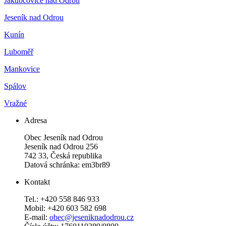
Jakubčovice nad Odrou
Jeseník nad Odrou
Kunín
Luboměř
Mankovice
Spálov
Vražné
Adresa
Obec Jeseník nad Odrou
Jeseník nad Odrou 256
742 33, Česká republika
Datová schránka: em3br89
Kontakt
Tel.: +420 558 846 933
Mobil: +420 603 582 698
E-mail:
obec@jeseniknadodrou.cz