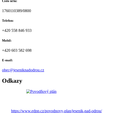
Číslo účtu:
1760110389/0800
Telefon:
+420 558 846 933
Mobil:
+420 603 582 698
E-mail:
obec@jeseniknadodrou.cz
Odkazy
https://www.edpp.cz/povodnovy-plan/jesenik-nad-odrou/