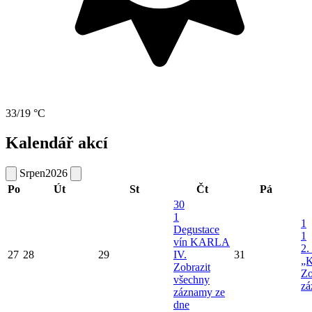
33/19 °C
Kalendář akcí
Srpen
2026
Po
Út
St
Čt
Pá
30
1
1
Degustace
1
vín KARLA
2.
27
28
29
IV.
31
„K
Zobrazit
Zo
všechny
zá
záznamy ze
dne