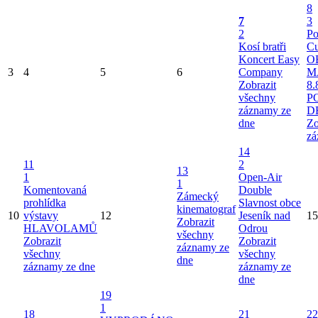
8
7
3
2
Po
Kosí bratři
Cu
Koncert Easy
O
3
4
5
6
Company
M
Zobrazit
8.
všechny
P
záznamy ze
D
dne
Zo
zá
14
11
2
13
1
Open-Air
1
Komentovaná
Double
Zámecký
prohlídka
Slavnost obce
kinematograf
10
výstavy
12
Jeseník nad
15
Zobrazit
HLAVOLAMŮ
Odrou
všechny
Zobrazit
Zobrazit
záznamy ze
všechny
všechny
dne
záznamy ze dne
záznamy ze
dne
19
1
18
21
22