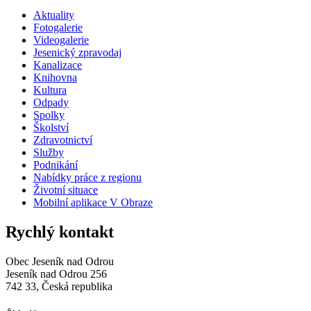
Aktuality
Fotogalerie
Videogalerie
Jesenický zpravodaj
Kanalizace
Knihovna
Kultura
Odpady
Spolky
Školství
Zdravotnictví
Služby
Podnikání
Nabídky práce z regionu
Životní situace
Mobilní aplikace V Obraze
Rychlý kontakt
Obec Jeseník nad Odrou
Jeseník nad Odrou 256
742 33, Česká republika