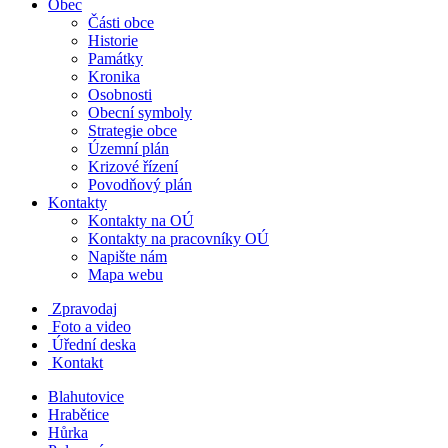
Obec
Části obce
Historie
Památky
Kronika
Osobnosti
Obecní symboly
Strategie obce
Územní plán
Krizové řízení
Povodňový plán
Kontakty
Kontakty na OÚ
Kontakty na pracovníky OÚ
Napište nám
Mapa webu
Zpravodaj
Foto a video
Úřední deska
Kontakt
Blahutovice
Hrabětice
Hůrka