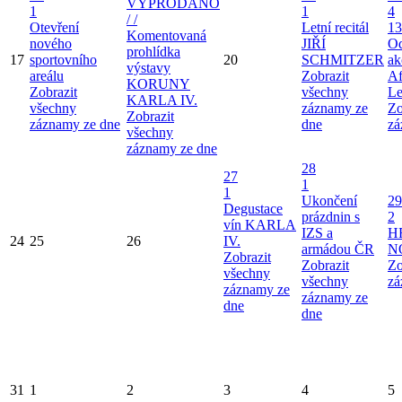
VYPRODÁNO
1
1
4
/ /
Otevření
Letní recitál
13
Komentovaná
nového
JIŘÍ
Od
prohlídka
17
sportovního
20
SCHMITZER
ak
výstavy
areálu
Zobrazit
Af
KORUNY
Zobrazit
všechny
Le
KARLA IV.
všechny
záznamy ze
Zo
Zobrazit
záznamy ze dne
dne
zá
všechny
záznamy ze dne
28
27
1
1
Ukončení
29
Degustace
prázdnin s
2
vín KARLA
IZS a
H
24
25
26
IV.
armádou ČR
N
Zobrazit
Zobrazit
Zo
všechny
všechny
zá
záznamy ze
záznamy ze
dne
dne
31
1
2
3
4
5