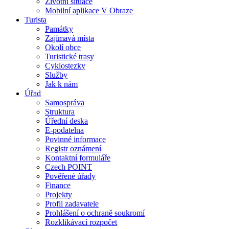
Životní situace
Mobilní aplikace V Obraze
Turista
Památky
Zajímavá místa
Okolí obce
Turistické trasy
Cyklostezky
Služby
Jak k nám
Úřad
Samospráva
Struktura
Úřední deska
E-podatelna
Povinné informace
Registr oznámení
Kontaktní formuláře
Czech POINT
Pověřené úřady
Finance
Projekty
Profil zadavatele
Prohlášení o ochraně soukromí
Rozklikávací rozpočet