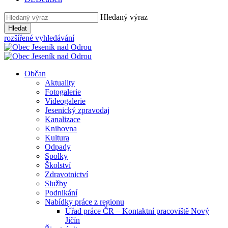
Hledaný výraz
Hledat
rozšířené vyhledávání
Občan
Aktuality
Fotogalerie
Videogalerie
Jesenický zpravodaj
Kanalizace
Knihovna
Kultura
Odpady
Spolky
Školství
Zdravotnictví
Služby
Podnikání
Nabídky práce z regionu
Úřad práce ČR – Kontaktní pracoviště Nový
Jičín