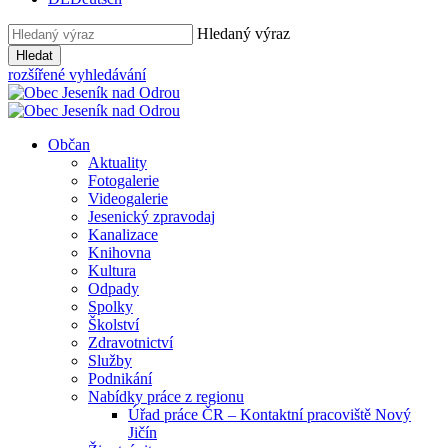
Hledaný výraz
Hledat
rozšířené vyhledávání
Občan
Aktuality
Fotogalerie
Videogalerie
Jesenický zpravodaj
Kanalizace
Knihovna
Kultura
Odpady
Spolky
Školství
Zdravotnictví
Služby
Podnikání
Nabídky práce z regionu
Úřad práce ČR – Kontaktní pracoviště Nový
Jičín