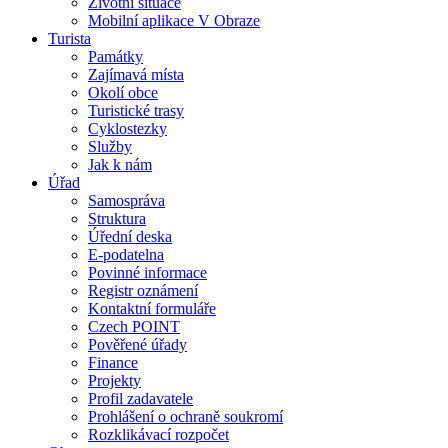
Životní situace
Mobilní aplikace V Obraze
Turista
Památky
Zajímavá místa
Okolí obce
Turistické trasy
Cyklostezky
Služby
Jak k nám
Úřad
Samospráva
Struktura
Úřední deska
E-podatelna
Povinné informace
Registr oznámení
Kontaktní formuláře
Czech POINT
Pověřené úřady
Finance
Projekty
Profil zadavatele
Prohlášení o ochraně soukromí
Rozklikávací rozpočet