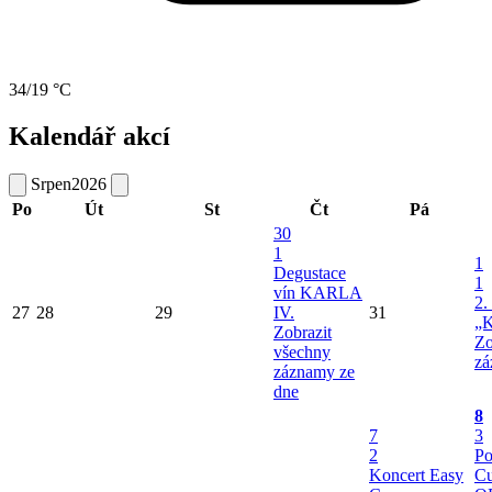
34/19 °C
Kalendář akcí
Srpen
2026
Po
Út
St
Čt
Pá
30
1
1
Degustace
1
vín KARLA
2.
27
28
29
IV.
31
„K
Zobrazit
Zo
všechny
zá
záznamy ze
dne
8
7
3
2
Po
Koncert Easy
Cu