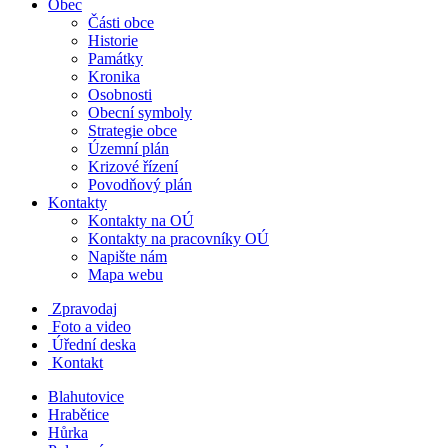
Obec
Části obce
Historie
Památky
Kronika
Osobnosti
Obecní symboly
Strategie obce
Územní plán
Krizové řízení
Povodňový plán
Kontakty
Kontakty na OÚ
Kontakty na pracovníky OÚ
Napište nám
Mapa webu
Zpravodaj
Foto a video
Úřední deska
Kontakt
Blahutovice
Hrabětice
Hůrka