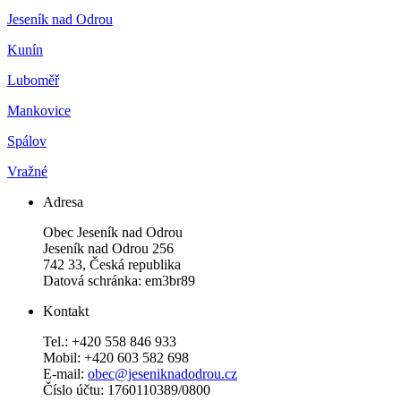
Jeseník nad Odrou
Kunín
Luboměř
Mankovice
Spálov
Vražné
Adresa
Obec Jeseník nad Odrou
Jeseník nad Odrou 256
742 33, Česká republika
Datová schránka: em3br89
Kontakt
Tel.: +420 558 846 933
Mobil: +420 603 582 698
E-mail:
obec@jeseniknadodrou.cz
Číslo účtu: 1760110389/0800