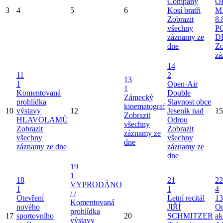
Company
O
3
4
5
6
Kosí bratři
M
Zobrazit
8.
všechny
P
záznamy ze
D
dne
Zo
zá
14
11
2
13
1
Open-Air
1
Komentovaná
Double
Zámecký
prohlídka
Slavnost obce
kinematograf
10
výstavy
12
Jeseník nad
15
Zobrazit
HLAVOLAMŮ
Odrou
všechny
Zobrazit
Zobrazit
záznamy ze
všechny
všechny
dne
záznamy ze dne
záznamy ze
dne
19
1
18
21
22
VYPRODÁNO
1
1
4
/ /
Otevření
Letní recitál
13
Komentovaná
nového
JIŘÍ
Od
prohlídka
17
sportovního
20
SCHMITZER
ak
výstavy