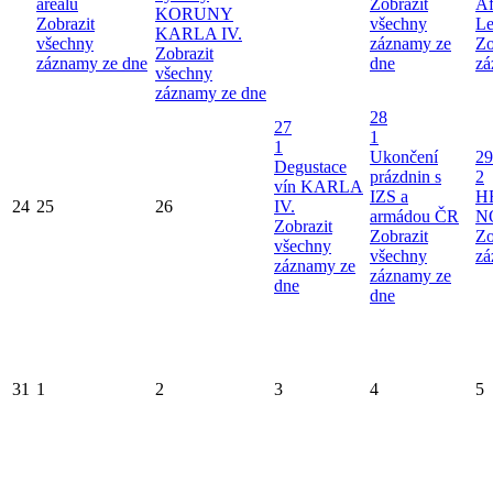
areálu
Zobrazit
Af
KORUNY
Zobrazit
všechny
Le
KARLA IV.
všechny
záznamy ze
Zo
Zobrazit
záznamy ze dne
dne
zá
všechny
záznamy ze dne
28
27
1
1
Ukončení
29
Degustace
prázdnin s
2
vín KARLA
IZS a
H
24
25
26
IV.
armádou ČR
N
Zobrazit
Zobrazit
Zo
všechny
všechny
zá
záznamy ze
záznamy ze
dne
dne
31
1
2
3
4
5