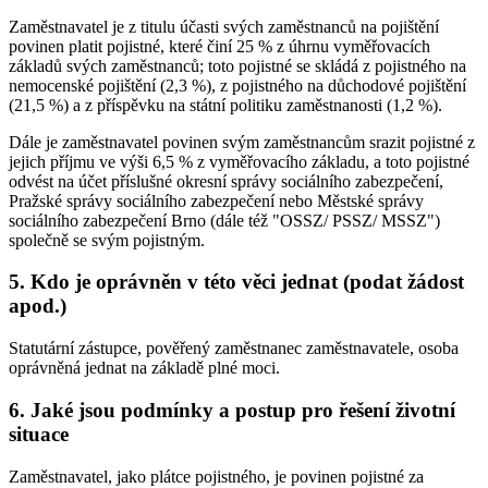
Zaměstnavatel je z titulu účasti svých zaměstnanců na pojištění
povinen platit pojistné, které činí 25 % z úhrnu vyměřovacích
základů svých zaměstnanců; toto pojistné se skládá z pojistného na
nemocenské pojištění (2,3 %), z pojistného na důchodové pojištění
(21,5 %) a z příspěvku na státní politiku zaměstnanosti (1,2 %).
Dále je zaměstnavatel povinen svým zaměstnancům srazit pojistné z
jejich příjmu ve výši 6,5 % z vyměřovacího základu, a toto pojistné
odvést na účet příslušné okresní správy sociálního zabezpečení,
Pražské správy sociálního zabezpečení nebo Městské správy
sociálního zabezpečení Brno (dále též "OSSZ/ PSSZ/ MSSZ")
společně se svým pojistným.
5. Kdo je oprávněn v této věci jednat (podat žádost
apod.)
Statutární zástupce, pověřený zaměstnanec zaměstnavatele, osoba
oprávněná jednat na základě plné moci.
6. Jaké jsou podmínky a postup pro řešení životní
situace
Zaměstnavatel, jako plátce pojistného, je povinen pojistné za