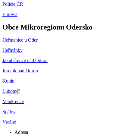
Policie ČR
Eurovia
Obce Mikroregionu Odersko
Heřmanice u Oder
Heřmánky
Jakubčovice nad Odrou
Jeseník nad Odrou
Kunín
Luboměř
Mankovice
Spálov
Vražné
Adresa