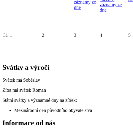
záznamy ze
záznamy ze
dne
dne
31
1
2
3
4
5
Svátky a výročí
Svátek má
Soběslav
Zítra má svátek
Roman
Státní svátky a významné dny na zítřek:
Mezinárodní den původního obyvatelstva
Informace od nás