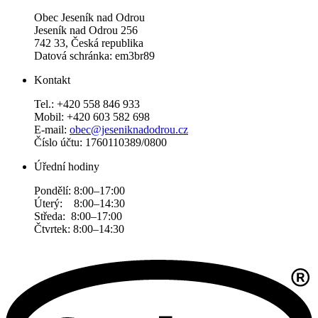
Obec Jeseník nad Odrou
Jeseník nad Odrou 256
742 33, Česká republika
Datová schránka: em3br89
Kontakt
Tel.: +420 558 846 933
Mobil: +420 603 582 698
E-mail:
obec@jeseniknadodrou.cz
Číslo účtu: 1760110389/0800
Úřední hodiny
Pondělí: 8:00–17:00
Úterý: 8:00–14:30
Středa: 8:00–17:00
Čtvrtek: 8:00–14:30