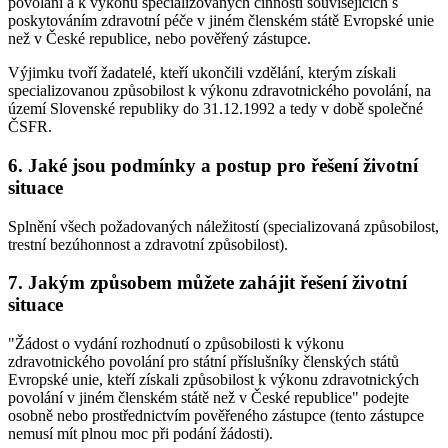
povolání a k výkonu specializovaných činností souvisejících s
poskytováním zdravotní péče v jiném členském státě Evropské unie
než v České republice, nebo pověřený zástupce.
Výjimku tvoří žadatelé, kteří ukončili vzdělání, kterým získali
specializovanou způsobilost k výkonu zdravotnického povolání, na
území Slovenské republiky do 31.12.1992 a tedy v době společné
ČSFR.
6. Jaké jsou podmínky a postup pro řešení životní
situace
Splnění všech požadovaných náležitostí (specializovaná způsobilost,
trestní bezúhonnost a zdravotní způsobilost).
7. Jakým způsobem můžete zahájit řešení životní
situace
"Žádost o vydání rozhodnutí o způsobilosti k výkonu
zdravotnického povolání pro státní příslušníky členských států
Evropské unie, kteří získali způsobilost k výkonu zdravotnických
povolání v jiném členském státě než v České republice" podejte
osobně nebo prostřednictvím pověřeného zástupce (tento zástupce
nemusí mít plnou moc při podání žádosti).