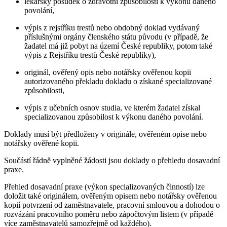
lékařský posudek o zdravotní způsobilosti k výkonu daného
povolání,
výpis z rejstříku trestů nebo obdobný doklad vydávaný
příslušnými orgány členského státu původu (v případě, že
žadatel má již pobyt na území České republiky, potom také
výpis z Rejstříku trestů České republiky),
originál, ověřený opis nebo notářsky ověřenou kopii
autorizovaného překladu dokladu o získané specializované
způsobilosti,
výpis z učebních osnov studia, ve kterém žadatel získal
specializovanou způsobilost k výkonu daného povolání.
Doklady musí být předloženy v originále, ověřeném opise nebo
notářsky ověřené kopii.
Součástí řádně vyplněné žádosti jsou doklady o přehledu dosavadní
praxe.
Přehled dosavadní praxe (výkon specializovaných činností) lze
doložit také originálem, ověřeným opisem nebo notářsky ověřenou
kopií potvrzení od zaměstnavatele, pracovní smlouvou a dohodou o
rozvázání pracovního poměru nebo zápočtovým listem (v případě
více zaměstnavatelů samozřejmě od každého).