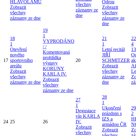
HLAVOLAMŮ
Odrou
všechny
Zobrazit
Zobrazit
záznamy ze
všechny
všechny
dne
záznamy ze dne
záznamy ze
dne
19
1
18
21
22
VYPRODÁNO
1
1
4
/ /
Otevření
Letní recitál
13
Komentovaná
nového
JIŘÍ
Od
prohlídka
17
sportovního
20
SCHMITZER
ak
výstavy
areálu
Zobrazit
Af
KORUNY
Zobrazit
všechny
Le
KARLA IV.
všechny
záznamy ze
Zo
Zobrazit
záznamy ze dne
dne
zá
všechny
záznamy ze dne
28
27
1
1
Ukončení
29
Degustace
prázdnin s
2
vín KARLA
IZS a
H
24
25
26
IV.
armádou ČR
N
Zobrazit
Zobrazit
Zo
všechny
všechny
zá