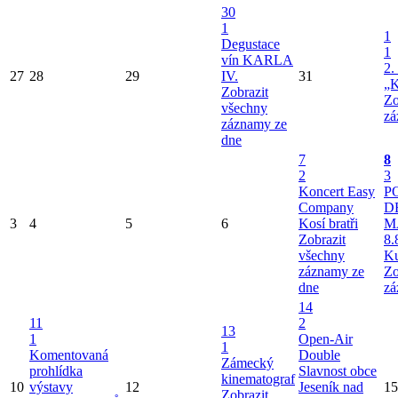
30
1
1
Degustace
1
vín KARLA
2.
27
28
29
IV.
31
„K
Zobrazit
Zo
všechny
zá
záznamy ze
dne
7
8
2
3
Koncert Easy
P
Company
D
3
4
5
6
Kosí bratři
M
Zobrazit
8.
všechny
Ku
záznamy ze
Zo
dne
zá
14
11
2
13
1
Open-Air
1
Komentovaná
Double
Zámecký
prohlídka
Slavnost obce
kinematograf
10
výstavy
12
Jeseník nad
15
Zobrazit