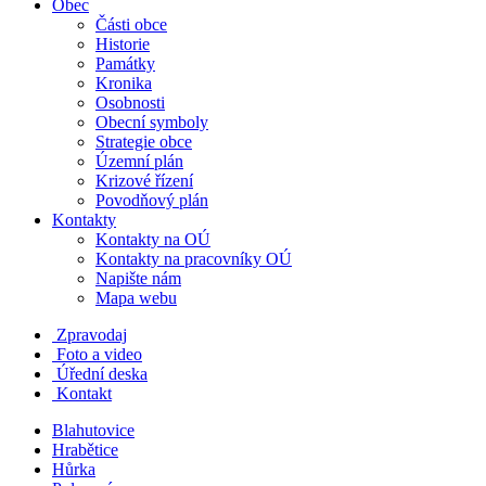
Obec
Části obce
Historie
Památky
Kronika
Osobnosti
Obecní symboly
Strategie obce
Územní plán
Krizové řízení
Povodňový plán
Kontakty
Kontakty na OÚ
Kontakty na pracovníky OÚ
Napište nám
Mapa webu
Zpravodaj
Foto a video
Úřední deska
Kontakt
Blahutovice
Hrabětice
Hůrka