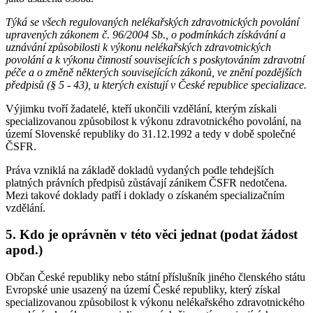
Týká se všech regulovaných nelékařských zdravotnických povolání
upravených zákonem č. 96/2004 Sb., o podmínkách získávání a
uznávání způsobilosti k výkonu nelékařských zdravotnických
povolání a k výkonu činností souvisejících s poskytováním zdravotní
péče a o změně některých souvisejících zákonů, ve znění pozdějších
předpisů (§ 5 - 43), u kterých existují v České republice specializace.
Výjimku tvoří žadatelé, kteří ukončili vzdělání, kterým získali
specializovanou způsobilost k výkonu zdravotnického povolání, na
území Slovenské republiky do 31.12.1992 a tedy v době společné
ČSFR.
Práva vzniklá na základě dokladů vydaných podle tehdejších
platných právních předpisů zůstávají zánikem ČSFR nedotčena.
Mezi takové doklady patří i doklady o získaném specializačním
vzdělání.
5. Kdo je oprávněn v této věci jednat (podat žádost
apod.)
Občan České republiky nebo státní příslušník jiného členského státu
Evropské unie usazený na území České republiky, který získal
specializovanou způsobilost k výkonu nelékařského zdravotnického