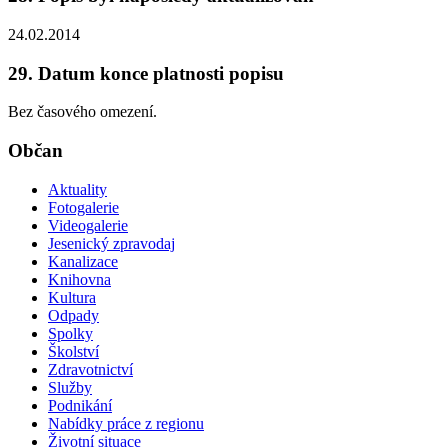
24.02.2014
29. Datum konce platnosti popisu
Bez časového omezení.
Občan
Aktuality
Fotogalerie
Videogalerie
Jesenický zpravodaj
Kanalizace
Knihovna
Kultura
Odpady
Spolky
Školství
Zdravotnictví
Služby
Podnikání
Nabídky práce z regionu
Životní situace