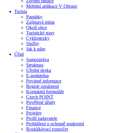
Životní situace
Mobilní aplikace V Obraze
Turista
Památky
Zajímavá místa
Okolí obce
Turistické trasy
Cyklostezky
Služby
Jak k nám
Úřad
Samospráva
Struktura
Úřední deska
E-podatelna
Povinné informace
Registr oznámení
Kontaktní formuláře
Czech POINT
Pověřené úřady
Finance
Projekty
Profil zadavatele
Prohlášení o ochraně soukromí
Rozklikávací rozpočet