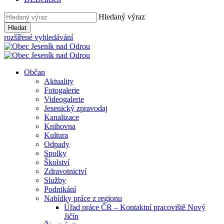
Hledaný výraz
Hledat
rozšířené vyhledávání
Občan
Aktuality
Fotogalerie
Videogalerie
Jesenický zpravodaj
Kanalizace
Knihovna
Kultura
Odpady
Spolky
Školství
Zdravotnictví
Služby
Podnikání
Nabídky práce z regionu
Úřad práce ČR – Kontaktní pracoviště Nový
Jičín