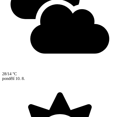
28/14 °C
pondělí
10. 8.