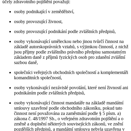
účely zdravotního pojištění považují:
osoby podnikající v zemědělství,
osoby provozující živnost,
osoby provozující podnikání podle zvláštních předpisů,
osoby vykonávající uměleckou nebo jinou tvůrčí činnost na
základě autorskoprávních vztahů, s výjimkou činností, z nichž
jsou příjmy podle zvláštního právního předpisu samostatným
základem daně z příjmů fyzických osob pro zdanění zvláštní
sazbou daně,
společníci veřejných obchodních společností a komplementáři
komanditních společností,
osoby vykonávající nezávislé povolání, které není živností ani
podnikáním podle zvláštních předpisů,
osoby vykonávající činnost mandatáře na základě mandátní
smlouvy uzavřené podle obchodního zákoníku, pokud tato
činnost není považována za zaměstnání podle § 5 písm. a)
zákona č. 48/1997 Sb., o veřejném zdravotním pojištění a o
změně a doplnění některých souvisejících zákonů, ve znění
pozdějších předpisů, a mandátní smlouva nebyla uzavřena v