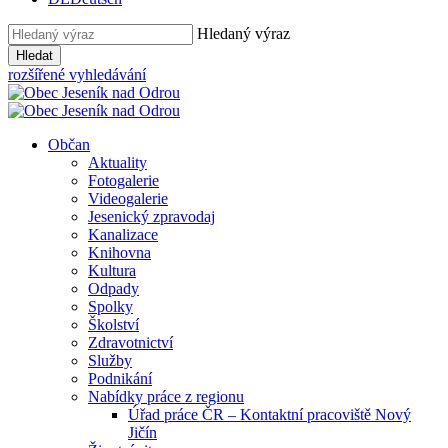
Hledaný výraz
Hledat
rozšířené vyhledávání
Občan
Aktuality
Fotogalerie
Videogalerie
Jesenický zpravodaj
Kanalizace
Knihovna
Kultura
Odpady
Spolky
Školství
Zdravotnictví
Služby
Podnikání
Nabídky práce z regionu
Úřad práce ČR – Kontaktní pracoviště Nový
Jičín