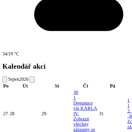
34/19 °C
Kalendář akcí
Srpen
2026
Po
Út
St
Čt
Pá
30
1
1
Degustace
1
vín KARLA
2.
27
28
29
IV.
31
„K
Zobrazit
Zo
všechny
zá
záznamy ze