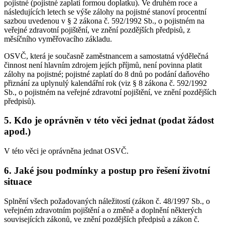
pojistné (pojistné zaplatí formou doplatku). Ve druhém roce a
následujících letech se výše zálohy na pojistné stanoví procentní
sazbou uvedenou v § 2 zákona č. 592/1992 Sb., o pojistném na
veřejné zdravotní pojištění, ve znění pozdějších předpisů, z
měsíčního vyměřovacího základu.
OSVČ, která je současně zaměstnancem a samostatná výdělečná
činnost není hlavním zdrojem jejích příjmů, není povinna platit
zálohy na pojistné; pojistné zaplatí do 8 dnů po podání daňového
přiznání za uplynulý kalendářní rok (viz § 8 zákona č. 592/1992
Sb., o pojistném na veřejné zdravotní pojištění, ve znění pozdějších
předpisů).
5. Kdo je oprávněn v této věci jednat (podat žádost
apod.)
V této věci je oprávněna jednat OSVČ.
6. Jaké jsou podmínky a postup pro řešení životní
situace
Splnění všech požadovaných náležitostí (zákon č. 48/1997 Sb., o
veřejném zdravotním pojištění a o změně a doplnění některých
souvisejících zákonů, ve znění pozdějších předpisů a zákon č.