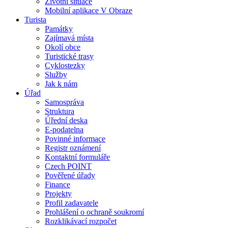
Životní situace
Mobilní aplikace V Obraze
Turista
Památky
Zajímavá místa
Okolí obce
Turistické trasy
Cyklostezky
Služby
Jak k nám
Úřad
Samospráva
Struktura
Úřední deska
E-podatelna
Povinné informace
Registr oznámení
Kontaktní formuláře
Czech POINT
Pověřené úřady
Finance
Projekty
Profil zadavatele
Prohlášení o ochraně soukromí
Rozklikávací rozpočet