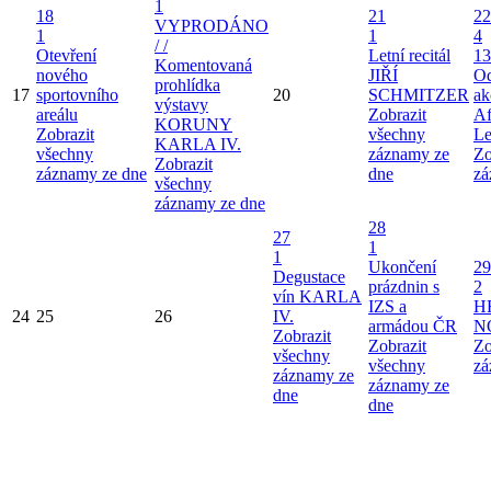
1
18
21
22
VYPRODÁNO
1
1
4
/ /
Otevření
Letní recitál
13
Komentovaná
nového
JIŘÍ
Od
prohlídka
17
sportovního
20
SCHMITZER
ak
výstavy
areálu
Zobrazit
Af
KORUNY
Zobrazit
všechny
Le
KARLA IV.
všechny
záznamy ze
Zo
Zobrazit
záznamy ze dne
dne
zá
všechny
záznamy ze dne
28
27
1
1
Ukončení
29
Degustace
prázdnin s
2
vín KARLA
IZS a
H
24
25
26
IV.
armádou ČR
N
Zobrazit
Zobrazit
Zo
všechny
všechny
zá
záznamy ze
záznamy ze
dne
dne