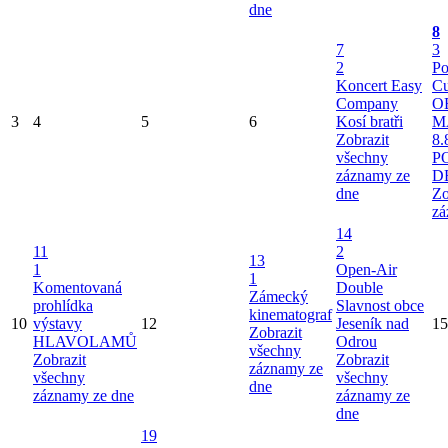
dne
8
7
3
2
Po
Koncert Easy
Cu
Company
O
3
4
5
6
Kosí bratři
M
Zobrazit
8.
všechny
P
záznamy ze
D
dne
Zo
zá
14
11
2
13
1
Open-Air
1
Komentovaná
Double
Zámecký
prohlídka
Slavnost obce
kinematograf
10
výstavy
12
Jeseník nad
15
Zobrazit
HLAVOLAMŮ
Odrou
všechny
Zobrazit
Zobrazit
záznamy ze
všechny
všechny
dne
záznamy ze dne
záznamy ze
dne
19