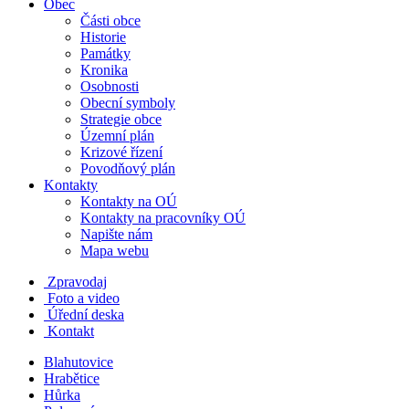
Obec
Části obce
Historie
Památky
Kronika
Osobnosti
Obecní symboly
Strategie obce
Územní plán
Krizové řízení
Povodňový plán
Kontakty
Kontakty na OÚ
Kontakty na pracovníky OÚ
Napište nám
Mapa webu
Zpravodaj
Foto a video
Úřední deska
Kontakt
Blahutovice
Hrabětice
Hůrka