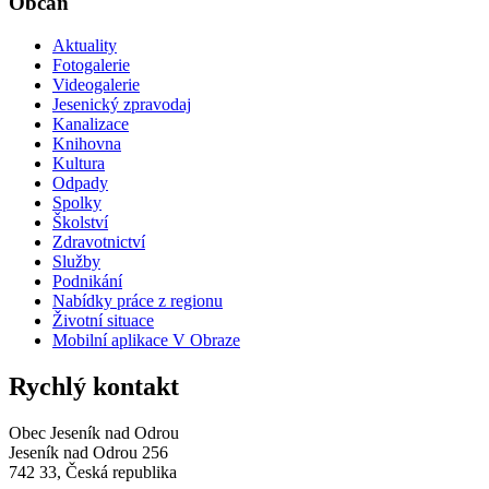
Občan
Aktuality
Fotogalerie
Videogalerie
Jesenický zpravodaj
Kanalizace
Knihovna
Kultura
Odpady
Spolky
Školství
Zdravotnictví
Služby
Podnikání
Nabídky práce z regionu
Životní situace
Mobilní aplikace V Obraze
Rychlý kontakt
Obec Jeseník nad Odrou
Jeseník nad Odrou 256
742 33, Česká republika