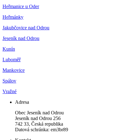
Heřmanice u Oder
Heřmánky
Jakubčovice nad Odrou
Jeseník nad Odrou
Kunín
Luboměř
Mankovice
Spálov
Vražné
Adresa
Obec Jeseník nad Odrou
Jeseník nad Odrou 256
742 33, Česká republika
Datová schránka: em3br89