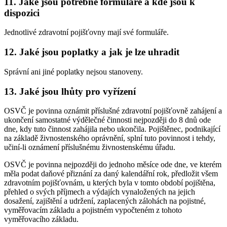
11. Jaké jsou potřebné formuláře a kde jsou k
dispozici
Jednotlivé zdravotní pojišťovny mají své formuláře.
12. Jaké jsou poplatky a jak je lze uhradit
Správní ani jiné poplatky nejsou stanoveny.
13. Jaké jsou lhůty pro vyřízení
OSVČ je povinna oznámit příslušné zdravotní pojišťovně zahájení a
ukončení samostatné výdělečné činnosti nejpozději do 8 dnů ode
dne, kdy tuto činnost zahájila nebo ukončila. Pojištěnec, podnikající
na základě živnostenského oprávnění, splní tuto povinnost i tehdy,
učiní-li oznámení příslušnému živnostenskému úřadu.
OSVČ je povinna nejpozději do jednoho měsíce ode dne, ve kterém
měla podat daňové přiznání za daný kalendářní rok, předložit všem
zdravotním pojišťovnám, u kterých byla v tomto období pojištěna,
přehled o svých příjmech a výdajích vynaložených na jejich
dosažení, zajištění a udržení, zaplacených zálohách na pojistné,
vyměřovacím základu a pojistném vypočteném z tohoto
vyměřovacího základu.