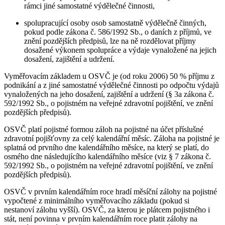
rámci jiné samostatné výdělečné činnosti,
spolupracující osoby osob samostatně výdělečně činných,
pokud podle zákona č. 586/1992 Sb., o daních z příjmů, ve
znění pozdějších předpisů, lze na ně rozdělovat příjmy
dosažené výkonem spolupráce a výdaje vynaložené na jejich
dosažení, zajištění a udržení.
Vyměřovacím základem u OSVČ je (od roku 2006) 50 % příjmu z
podnikání a z jiné samostatné výdělečné činnosti po odpočtu výdajů
vynaložených na jeho dosažení, zajištění a udržení (§ 3a zákona č.
592/1992 Sb., o pojistném na veřejné zdravotní pojištění, ve znění
pozdějších předpisů).
OSVČ platí pojistné formou záloh na pojistné na účet příslušné
zdravotní pojišťovny za celý kalendářní měsíc. Záloha na pojistné je
splatná od prvního dne kalendářního měsíce, na který se platí, do
osmého dne následujícího kalendářního měsíce (viz § 7 zákona č.
592/1992 Sb., o pojistném na veřejné zdravotní pojištění, ve znění
pozdějších předpisů).
OSVČ v prvním kalendářním roce hradí měsíční zálohy na pojistné
vypočtené z minimálního vyměřovacího základu (pokud si
nestanoví zálohu vyšší). OSVČ, za kterou je plátcem pojistného i
stát, není povinna v prvním kalendářním roce platit zálohy na