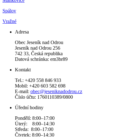
Mankovice
Spálov
Vražné
Adresa
Obec Jeseník nad Odrou
Jeseník nad Odrou 256
742 33, Česká republika
Datová schránka: em3br89
Kontakt
Tel.: +420 558 846 933
Mobil: +420 603 582 698
E-mail:
obec@jeseniknadodrou.cz
Číslo účtu: 1760110389/0800
Úřední hodiny
Pondělí: 8:00–17:00
Úterý: 8:00–14:30
Středa: 8:00–17:00
Čtvrtek: 8:00–14:30