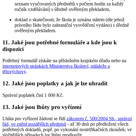
seznam vyučovaných předmětů s počtem hodin za každý
ročník vzdělávání) s úředně ověřeným překladem,
doklad o skutečnosti, že škola je uznána státem (dle jehož
právního řádu bylo zahraniční vysvědčení vydáno) s úředně
ověřeným překladem.
11. Jaké jsou potřebné formuláře a kde jsou k
dispozici
Potřebný formulář získáte na příslušném krajském úřadu nebo na
internetových stránkách Ministerstva školství, mládeže a
tělovýchovy
.
12. Jaké jsou poplatky a jak je lze uhradit
Správní poplatek činí 1 000 Kč.
13. Jaké jsou lhůty pro vyřízení
Lhůta pro vyřízení žádosti se řídí
zákonem č. 500/2004 Sb., správní
řád, ve znění pozdějších předpisů
- až 30 dnů po předložení všech
potřebných dokladů, popř. po vykonání nostrifikačních zkoušek; ve
složitějších případech lze lhůtu prodloužit.