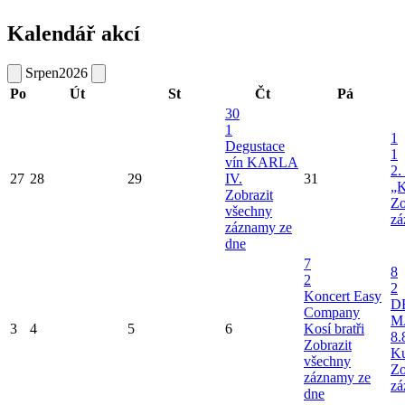
Kalendář akcí
Srpen
2026
Po
Út
St
Čt
Pá
30
1
1
Degustace
1
vín KARLA
2.
27
28
29
IV.
31
„K
Zobrazit
Zo
všechny
zá
záznamy ze
dne
7
8
2
2
Koncert Easy
D
Company
M
3
4
5
6
Kosí bratři
8.
Zobrazit
Ku
všechny
Zo
záznamy ze
zá
dne