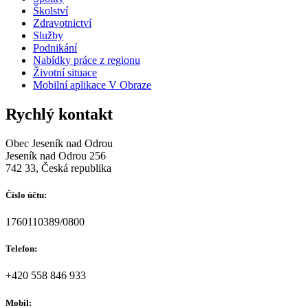
Školství
Zdravotnictví
Služby
Podnikání
Nabídky práce z regionu
Životní situace
Mobilní aplikace V Obraze
Rychlý kontakt
Obec Jeseník nad Odrou
Jeseník nad Odrou 256
742 33, Česká republika
Číslo účtu:
1760110389/0800
Telefon:
+420 558 846 933
Mobil: