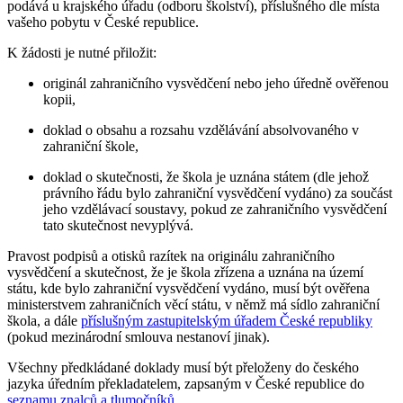
podává u krajského úřadu (odboru školství), příslušného dle místa
vašeho pobytu v České republice.
K žádosti je nutné přiložit:
originál zahraničního vysvědčení nebo jeho úředně ověřenou
kopii,
doklad o obsahu a rozsahu vzdělávání absolvovaného v
zahraniční škole,
doklad o skutečnosti, že škola je uznána státem (dle jehož
právního řádu bylo zahraniční vysvědčení vydáno) za součást
jeho vzdělávací soustavy, pokud ze zahraničního vysvědčení
tato skutečnost nevyplývá.
Pravost podpisů a otisků razítek na originálu zahraničního
vysvědčení a skutečnost, že je škola zřízena a uznána na území
státu, kde bylo zahraniční vysvědčení vydáno, musí být ověřena
ministerstvem zahraničních věcí státu, v němž má sídlo zahraniční
škola, a dále
příslušným zastupitelským úřadem České republiky
(pokud mezinárodní smlouva nestanoví jinak).
Všechny předkládané doklady musí být přeloženy do českého
jazyka úředním překladatelem, zapsaným v České republice do
seznamu znalců a tlumočníků
.