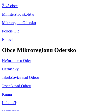
Živé obce
Ministerstvo školství
Mikroregion Odersko
Policie ČR
Eurovia
Obce Mikroregionu Odersko
Heřmanice u Oder
Heřmánky
Jakubčovice nad Odrou
Jeseník nad Odrou
Kunín
Luboměř