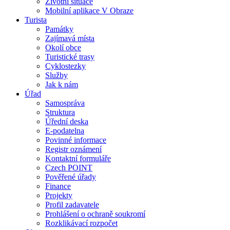
Životní situace
Mobilní aplikace V Obraze
Turista
Památky
Zajímavá místa
Okolí obce
Turistické trasy
Cyklostezky
Služby
Jak k nám
Úřad
Samospráva
Struktura
Úřední deska
E-podatelna
Povinné informace
Registr oznámení
Kontaktní formuláře
Czech POINT
Pověřené úřady
Finance
Projekty
Profil zadavatele
Prohlášení o ochraně soukromí
Rozklikávací rozpočet