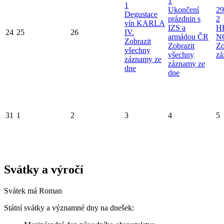
1
1
Ukončení
29
Degustace
prázdnin s
2
vín KARLA
IZS a
H
24
25
26
IV.
armádou ČR
N
Zobrazit
Zobrazit
Zo
všechny
všechny
zá
záznamy ze
záznamy ze
dne
dne
31
1
2
3
4
5
Svátky a výročí
Svátek má
Roman
Státní svátky a významné dny na dnešek: