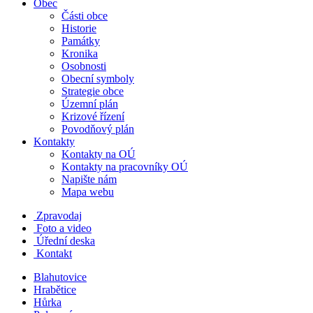
Obec
Části obce
Historie
Památky
Kronika
Osobnosti
Obecní symboly
Strategie obce
Územní plán
Krizové řízení
Povodňový plán
Kontakty
Kontakty na OÚ
Kontakty na pracovníky OÚ
Napište nám
Mapa webu
Zpravodaj
Foto a video
Úřední deska
Kontakt
Blahutovice
Hrabětice
Hůrka