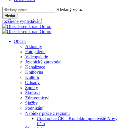
Hledaný výraz
Hledat
rozšířené vyhledávání
Občan
Aktuality
Fotogalerie
Videogalerie
Jesenický zpravodaj
Kanalizace
Knihovna
Kultura
Odpady
Spolky
Školství
Zdravotnictví
Služby
Podnikání
Nabídky práce z regionu
Úřad práce ČR – Kontaktní pracoviště Nový
Jičín