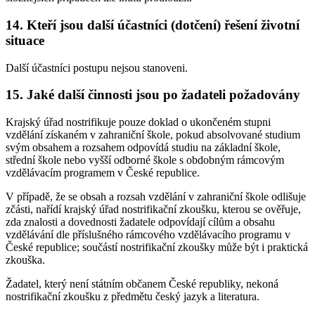
14. Kteří jsou další účastníci (dotčení) řešení životní
situace
Další účastníci postupu nejsou stanoveni.
15. Jaké další činnosti jsou po žadateli požadovány
Krajský úřad nostrifikuje pouze doklad o ukončeném stupni
vzdělání získaném v zahraniční škole, pokud absolvované studium
svým obsahem a rozsahem odpovídá studiu na základní škole,
střední škole nebo vyšší odborné škole s obdobným rámcovým
vzdělávacím programem v České republice.
V případě, že se obsah a rozsah vzdělání v zahraniční škole odlišuje
zčásti, nařídí krajský úřad nostrifikační zkoušku, kterou se ověřuje,
zda znalosti a dovednosti žadatele odpovídají cílům a obsahu
vzdělávání dle příslušného rámcového vzdělávacího programu v
České republice; součástí nostrifikační zkoušky může být i praktická
zkouška.
Žadatel, který není státním občanem České republiky, nekoná
nostrifikační zkoušku z předmětu český jazyk a literatura.