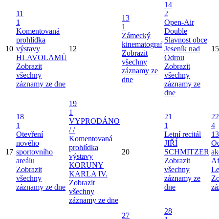
14
11
2
13
1
Open-Air
1
Komentovaná
Double
Zámecký
prohlídka
Slavnost obce
kinematograf
10
výstavy
12
Jeseník nad
15
Zobrazit
HLAVOLAMŮ
Odrou
všechny
Zobrazit
Zobrazit
záznamy ze
všechny
všechny
dne
záznamy ze dne
záznamy ze
dne
19
1
18
21
22
VYPRODÁNO
1
1
4
/ /
Otevření
Letní recitál
13
Komentovaná
nového
JIŘÍ
Od
prohlídka
17
sportovního
20
SCHMITZER
ak
výstavy
areálu
Zobrazit
Af
KORUNY
Zobrazit
všechny
Le
KARLA IV.
všechny
záznamy ze
Zo
Zobrazit
záznamy ze dne
dne
zá
všechny
záznamy ze dne
28
27