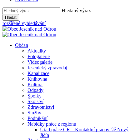
Hledaný výraz
Hledat
rozšířené vyhledávání
Občan
Aktuality
Fotogalerie
Videogalerie
Jesenický zpravodaj
Kanalizace
Knihovna
Kultura
Odpady
Spolky
Školství
Zdravotnictví
Služby
Podnikání
Nabídky práce z regionu
Úřad práce ČR – Kontaktní pracoviště Nový
Jičín