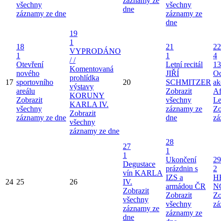
záznamy ze
všechny
všechny
dne
záznamy ze dne
záznamy ze
dne
19
1
18
21
22
VYPRODÁNO
1
1
4
/ /
Otevření
Letní recitál
13
Komentovaná
nového
JIŘÍ
Od
prohlídka
17
sportovního
20
SCHMITZER
ak
výstavy
areálu
Zobrazit
Af
KORUNY
Zobrazit
všechny
Le
KARLA IV.
všechny
záznamy ze
Zo
Zobrazit
záznamy ze dne
dne
zá
všechny
záznamy ze dne
28
27
1
1
Ukončení
29
Degustace
prázdnin s
2
vín KARLA
IZS a
H
24
25
26
IV.
armádou ČR
N
Zobrazit
Zobrazit
Zo
všechny
všechny
zá
záznamy ze
záznamy ze
dne