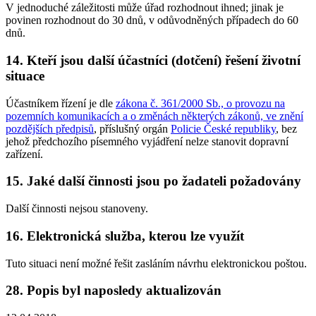
V jednoduché záležitosti může úřad rozhodnout ihned; jinak je
povinen rozhodnout do 30 dnů, v odůvodněných případech do 60
dnů.
14. Kteří jsou další účastníci (dotčení) řešení životní
situace
Účastníkem řízení je dle
zákona č. 361/2000 Sb., o provozu na
pozemních komunikacích a o změnách některých zákonů, ve znění
pozdějších předpisů
, příslušný orgán
Policie České republiky
, bez
jehož předchozího písemného vyjádření nelze stanovit dopravní
zařízení.
15. Jaké další činnosti jsou po žadateli požadovány
Další činnosti nejsou stanoveny.
16. Elektronická služba, kterou lze využít
Tuto situaci není možné řešit zasláním návrhu elektronickou poštou.
28. Popis byl naposledy aktualizován