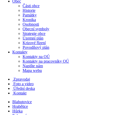
Obec
Části obce
Historie
Památky
Kronika
Osobnosti
Obecní symboly
Strategie obce
Územní plán
Krizové řízení
Povodňový plán
Kontakty
Kontakty na OÚ
Kontakty na pracovníky OÚ
Napište nám
Mapa webu
Zpravodaj
Foto a video
Úřední deska
Kontakt
Blahutovice
Hrabětice
Hůrka