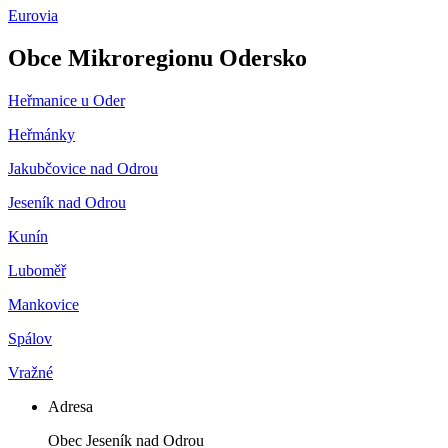
Eurovia
Obce Mikroregionu Odersko
Heřmanice u Oder
Heřmánky
Jakubčovice nad Odrou
Jeseník nad Odrou
Kunín
Luboměř
Mankovice
Spálov
Vražné
Adresa
Obec Jeseník nad Odrou