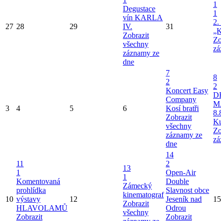
1
Degustace
1
vín KARLA
2.
27
28
29
IV.
31
„K
Zobrazit
Zo
všechny
zá
záznamy ze
dne
7
8
2
2
Koncert Easy
D
Company
M
3
4
5
6
Kosí bratři
8.
Zobrazit
Ku
všechny
Zo
záznamy ze
zá
dne
14
11
2
13
1
Open-Air
1
Komentovaná
Double
Zámecký
prohlídka
Slavnost obce
kinematograf
10
výstavy
12
Jeseník nad
15
Zobrazit
HLAVOLAMŮ
Odrou
všechny
Zobrazit
Zobrazit