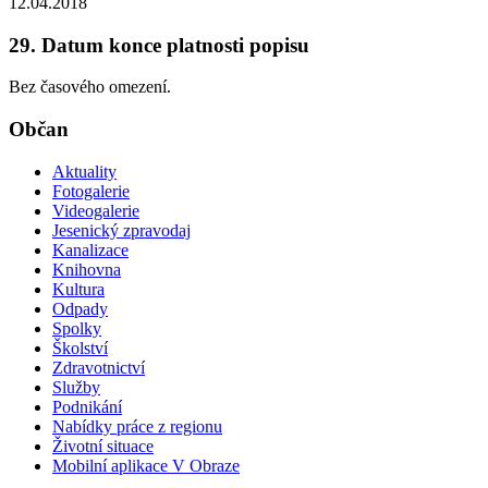
12.04.2018
29. Datum konce platnosti popisu
Bez časového omezení.
Občan
Aktuality
Fotogalerie
Videogalerie
Jesenický zpravodaj
Kanalizace
Knihovna
Kultura
Odpady
Spolky
Školství
Zdravotnictví
Služby
Podnikání
Nabídky práce z regionu
Životní situace
Mobilní aplikace V Obraze