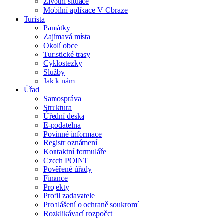
Životní situace
Mobilní aplikace V Obraze
Turista
Památky
Zajímavá místa
Okolí obce
Turistické trasy
Cyklostezky
Služby
Jak k nám
Úřad
Samospráva
Struktura
Úřední deska
E-podatelna
Povinné informace
Registr oznámení
Kontaktní formuláře
Czech POINT
Pověřené úřady
Finance
Projekty
Profil zadavatele
Prohlášení o ochraně soukromí
Rozklikávací rozpočet