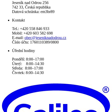
Jeseník nad Odrou 256
742 33, Česká republika
Datová schránka: em3br89
Kontakt
Tel.: +420 558 846 933
Mobil: +420 603 582 698
E-mail:
obec@jeseniknadodrou.cz
Číslo účtu: 1760110389/0800
Úřední hodiny
Pondělí: 8:00–17:00
Úterý: 8:00–14:30
Středa: 8:00–17:00
Čtvrtek: 8:00–14:30