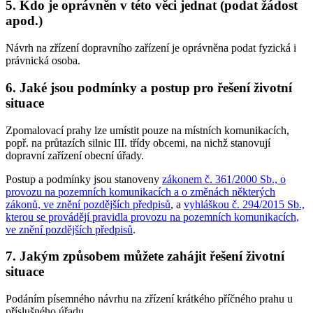
5. Kdo je oprávněn v této věci jednat (podat žádost
apod.)
Návrh na zřízení dopravního zařízení je oprávněna podat fyzická i
právnická osoba.
6. Jaké jsou podmínky a postup pro řešení životní
situace
Zpomalovací prahy lze umístit pouze na místních komunikacích,
popř. na průtazích silnic III. třídy obcemi, na nichž stanovují
dopravní zařízení obecní úřady.
Postup a podmínky jsou stanoveny
zákonem č. 361/2000 Sb., o
provozu na pozemních komunikacích a o změnách některých
zákonů, ve znění pozdějších předpisů
, a
vyhláškou č. 294/2015 Sb.,
kterou se provádějí pravidla provozu na pozemních komunikacích,
ve znění pozdějších předpisů
.
7. Jakým způsobem můžete zahájit řešení životní
situace
Podáním písemného návrhu na zřízení krátkého příčného prahu u
příslušného úřadu.