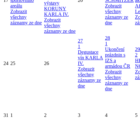
17
sportovního
20
SCHMITZER
ak
výstavy
areálu
Zobrazit
Af
KORUNY
Zobrazit
všechny
Le
KARLA IV.
všechny
záznamy ze
Zo
Zobrazit
záznamy ze dne
dne
zá
všechny
záznamy ze dne
28
27
1
1
Ukončení
29
Degustace
prázdnin s
2
vín KARLA
IZS a
H
24
25
26
IV.
armádou ČR
N
Zobrazit
Zobrazit
Zo
všechny
všechny
zá
záznamy ze
záznamy ze
dne
dne
31
1
2
3
4
5