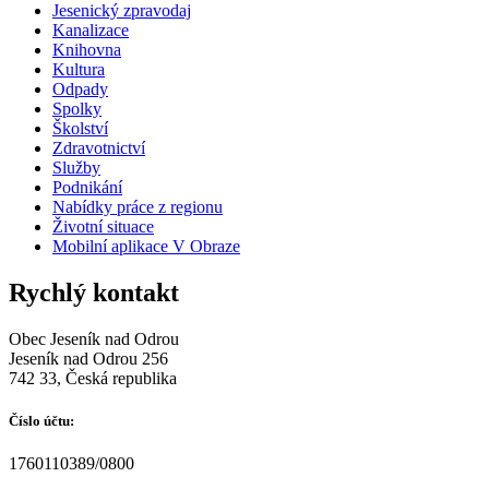
Jesenický zpravodaj
Kanalizace
Knihovna
Kultura
Odpady
Spolky
Školství
Zdravotnictví
Služby
Podnikání
Nabídky práce z regionu
Životní situace
Mobilní aplikace V Obraze
Rychlý kontakt
Obec Jeseník nad Odrou
Jeseník nad Odrou 256
742 33, Česká republika
Číslo účtu:
1760110389/0800