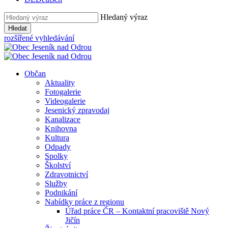
Hledaný výraz
Hledat
rozšířené vyhledávání
Občan
Aktuality
Fotogalerie
Videogalerie
Jesenický zpravodaj
Kanalizace
Knihovna
Kultura
Odpady
Spolky
Školství
Zdravotnictví
Služby
Podnikání
Nabídky práce z regionu
Úřad práce ČR – Kontaktní pracoviště Nový
Jičín