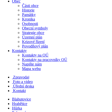
Obec
Části obce
Historie
Památky
Kronika
Osobnosti
Obecní symboly
Strategie obce
Územní plán
Krizové řízení
Povodňový plán
Kontakty
Kontakty na OÚ
Kontakty na pracovníky OÚ
Napište nám
Mapa webu
Zpravodaj
Foto a video
Úřední deska
Kontakt
Blahutovice
Hrabětice
Hůrka