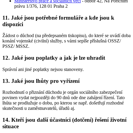
Ministerstvo práce a sociálních věcí
- odbor 42, Na Poříčním
právu 1/376, 128 01 Praha 2
11. Jaké jsou potřebné formuláře a kde jsou k
dispozici
Žádost o důchod (na předepsaném tiskopisu), do které se uvádí doba
konání vojenské (civilní) služby, s vámi sepíše příslušná OSSZ/
PSSZ/ MSSZ.
12. Jaké jsou poplatky a jak je lze uhradit
Správní ani jiné poplatky nejsou stanoveny.
13. Jaké jsou lhůty pro vyřízení
Rozhodnutí o přiznání důchodu je orgán sociálního zabezpečení
povinen vydat nejpozději do 90 dnů ode dne zahájení řízení. Tato
lhůta se prodlužuje o dobu, po kterou se např. došetřují rozhodné
skutečnosti u zaměstnavatelů, úřadů aj.
14. Kteří jsou další účastníci (dotčení) řešení životní
situace