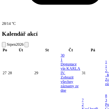
28/14 °C
Kalendář akcí
Srpen
2026
Po
Út
St
Čt
Pá
30
1
1
Degustace
1
vín KARLA
2.
27
28
29
IV.
31
„K
Zobrazit
Zo
všechny
zá
záznamy ze
dne
8
7
3
2
Po
Kosí bratři
Cu