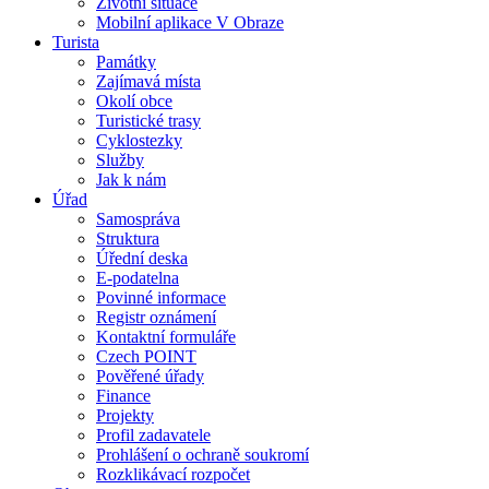
Životní situace
Mobilní aplikace V Obraze
Turista
Památky
Zajímavá místa
Okolí obce
Turistické trasy
Cyklostezky
Služby
Jak k nám
Úřad
Samospráva
Struktura
Úřední deska
E-podatelna
Povinné informace
Registr oznámení
Kontaktní formuláře
Czech POINT
Pověřené úřady
Finance
Projekty
Profil zadavatele
Prohlášení o ochraně soukromí
Rozklikávací rozpočet