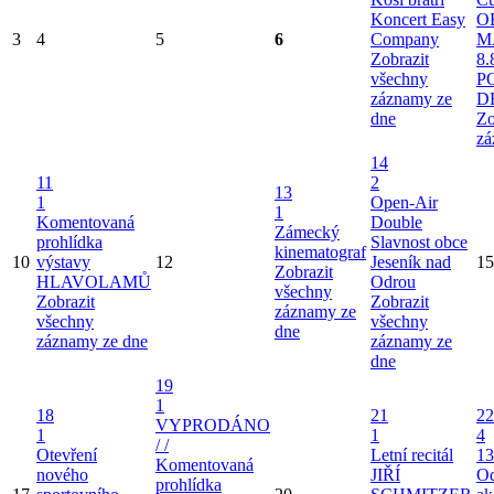
Koncert Easy
O
3
4
5
6
Company
M
Zobrazit
8.
všechny
P
záznamy ze
D
dne
Zo
zá
14
11
2
13
1
Open-Air
1
Komentovaná
Double
Zámecký
prohlídka
Slavnost obce
kinematograf
10
výstavy
12
Jeseník nad
15
Zobrazit
HLAVOLAMŮ
Odrou
všechny
Zobrazit
Zobrazit
záznamy ze
všechny
všechny
dne
záznamy ze dne
záznamy ze
dne
19
1
18
21
22
VYPRODÁNO
1
1
4
/ /
Otevření
Letní recitál
13
Komentovaná
nového
JIŘÍ
Od
prohlídka