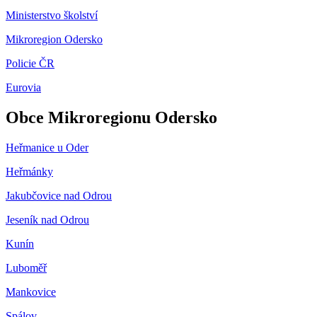
Ministerstvo školství
Mikroregion Odersko
Policie ČR
Eurovia
Obce Mikroregionu Odersko
Heřmanice u Oder
Heřmánky
Jakubčovice nad Odrou
Jeseník nad Odrou
Kunín
Luboměř
Mankovice
Spálov