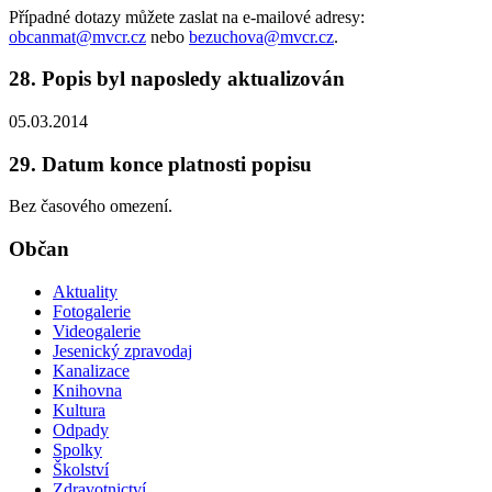
Případné dotazy můžete zaslat na e-mailové adresy:
obcanmat@mvcr.cz
nebo
bezuchova@mvcr.cz
.
28. Popis byl naposledy aktualizován
05.03.2014
29. Datum konce platnosti popisu
Bez časového omezení.
Občan
Aktuality
Fotogalerie
Videogalerie
Jesenický zpravodaj
Kanalizace
Knihovna
Kultura
Odpady
Spolky
Školství
Zdravotnictví