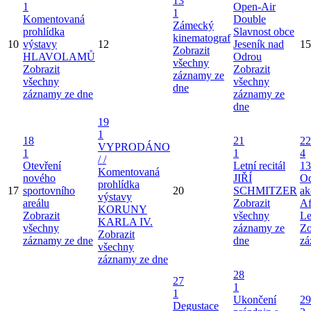
13
1
Open-Air
1
Komentovaná
Double
Zámecký
prohlídka
Slavnost obce
kinematograf
10
výstavy
12
Jeseník nad
15
Zobrazit
HLAVOLAMŮ
Odrou
všechny
Zobrazit
Zobrazit
záznamy ze
všechny
všechny
dne
záznamy ze dne
záznamy ze
dne
19
1
18
21
22
VYPRODÁNO
1
1
4
/ /
Otevření
Letní recitál
13
Komentovaná
nového
JIŘÍ
Od
prohlídka
17
sportovního
20
SCHMITZER
ak
výstavy
areálu
Zobrazit
Af
KORUNY
Zobrazit
všechny
Le
KARLA IV.
všechny
záznamy ze
Zo
Zobrazit
záznamy ze dne
dne
zá
všechny
záznamy ze dne
28
27
1
1
Ukončení
29
Degustace