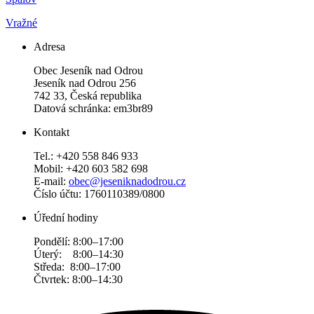
Vražné
Adresa
Obec Jeseník nad Odrou
Jeseník nad Odrou 256
742 33, Česká republika
Datová schránka: em3br89
Kontakt
Tel.: +420 558 846 933
Mobil: +420 603 582 698
E-mail:
obec@jeseniknadodrou.cz
Číslo účtu: 1760110389/0800
Úřední hodiny
Pondělí: 8:00–17:00
Úterý: 8:00–14:30
Středa: 8:00–17:00
Čtvrtek: 8:00–14:30