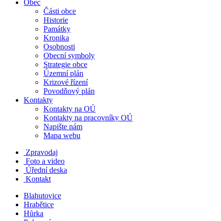
Obec
Části obce
Historie
Památky
Kronika
Osobnosti
Obecní symboly
Strategie obce
Územní plán
Krizové řízení
Povodňový plán
Kontakty
Kontakty na OÚ
Kontakty na pracovníky OÚ
Napište nám
Mapa webu
Zpravodaj
Foto a video
Úřední deska
Kontakt
Blahutovice
Hrabětice
Hůrka