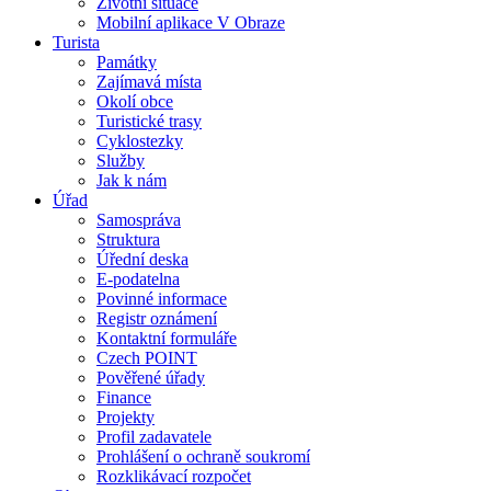
Životní situace
Mobilní aplikace V Obraze
Turista
Památky
Zajímavá místa
Okolí obce
Turistické trasy
Cyklostezky
Služby
Jak k nám
Úřad
Samospráva
Struktura
Úřední deska
E-podatelna
Povinné informace
Registr oznámení
Kontaktní formuláře
Czech POINT
Pověřené úřady
Finance
Projekty
Profil zadavatele
Prohlášení o ochraně soukromí
Rozklikávací rozpočet