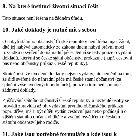
8. Na které instituci životní situaci řešit
Tato situace není řešena na žádném úřadu.
10. Jaké doklady je nutné mít s sebou
O nabytí státního občanství České republiky není třeba nijak žádat,
dítě jej nabývá automaticky ze zákona dnem nabytí právní moci
rozsudku o svěření do náhradní péče. Jedná se tedy pouze o vydání
dokladů, kterými se české státní občanství prokazuje (např. cestovní
pas nebo občanský průkaz České republiky).
Skutečnost, že uvedené doklady nejsou vydány, nic nemění na tom,
že dítě svěřené do náhradní péče má české státní občanství (za
splnění výše uvedených podmínek), pouze o tom nedisponuje
žádnými doklady.
Zjišťování státního občanství České republiky u nezletilé osoby se
provádí zpravidla až při vydávání prvního občanského průkazu,
popř. dříve, má-li být dítěti vydán cestovní pas nebo požádají-li o
zjištění státního občanství dítěte a vydání osvědčení o českém
státním občanství jeho rodiče.
11. Jaké jsou potřebné formuláře a kde jsou k