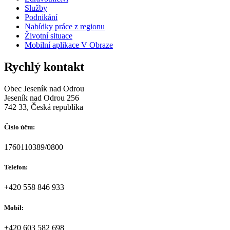
Služby
Podnikání
Nabídky práce z regionu
Životní situace
Mobilní aplikace V Obraze
Rychlý kontakt
Obec Jeseník nad Odrou
Jeseník nad Odrou 256
742 33, Česká republika
Číslo účtu:
1760110389/0800
Telefon:
+420 558 846 933
Mobil:
+420 603 582 698