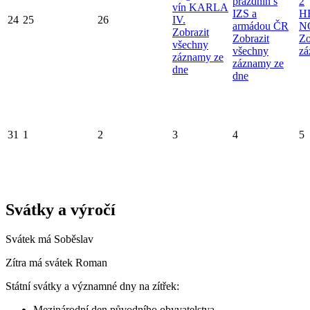
prázdnin s
2
vín KARLA
IZS a
H
24
25
26
IV.
armádou ČR
N
Zobrazit
Zobrazit
Zo
všechny
všechny
zá
záznamy ze
záznamy ze
dne
dne
31
1
2
3
4
5
Svátky a výročí
Svátek má
Soběslav
Zítra má svátek
Roman
Státní svátky a významné dny na zítřek:
Mezinárodní den původního obyvatelstva