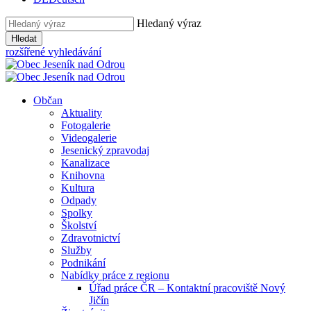
Hledaný výraz
Hledat
rozšířené vyhledávání
Občan
Aktuality
Fotogalerie
Videogalerie
Jesenický zpravodaj
Kanalizace
Knihovna
Kultura
Odpady
Spolky
Školství
Zdravotnictví
Služby
Podnikání
Nabídky práce z regionu
Úřad práce ČR – Kontaktní pracoviště Nový
Jičín