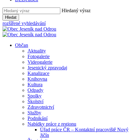
Hledaný výraz
Hledat
rozšířené vyhledávání
Občan
Aktuality
Fotogalerie
Videogalerie
Jesenický zpravodaj
Kanalizace
Knihovna
Kultura
Odpady
Spolky
Školství
Zdravotnictví
Služby
Podnikání
Nabídky práce z regionu
Úřad práce ČR – Kontaktní pracoviště Nový
Jičín