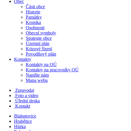
Obec
Části obce
Historie
Památky
Kronika
Osobnosti
Obecní symboly
Strategie obce
Územní plán
Krizové řízení
Povodňový plán
Kontakty
Kontakty na OÚ
Kontakty na pracovníky OÚ
Napište nám
Mapa webu
Zpravodaj
Foto a video
Úřední deska
Kontakt
Blahutovice
Hrabětice
Hůrka