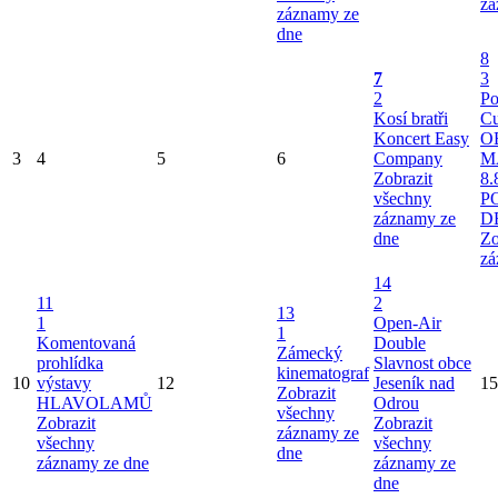
zá
záznamy ze
dne
8
7
3
2
Po
Kosí bratři
Cu
Koncert Easy
O
3
4
5
6
Company
M
Zobrazit
8.
všechny
P
záznamy ze
D
dne
Zo
zá
14
11
2
13
1
Open-Air
1
Komentovaná
Double
Zámecký
prohlídka
Slavnost obce
kinematograf
10
výstavy
12
Jeseník nad
15
Zobrazit
HLAVOLAMŮ
Odrou
všechny
Zobrazit
Zobrazit
záznamy ze
všechny
všechny
dne
záznamy ze dne
záznamy ze
dne