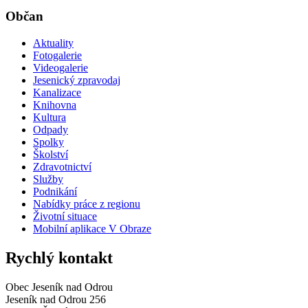
Občan
Aktuality
Fotogalerie
Videogalerie
Jesenický zpravodaj
Kanalizace
Knihovna
Kultura
Odpady
Spolky
Školství
Zdravotnictví
Služby
Podnikání
Nabídky práce z regionu
Životní situace
Mobilní aplikace V Obraze
Rychlý kontakt
Obec Jeseník nad Odrou
Jeseník nad Odrou 256