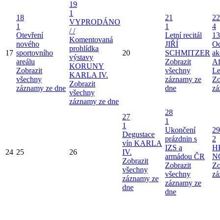
19
1
18
21
22
VYPRODÁNO
1
1
4
/ /
Otevření
Letní recitál
13
Komentovaná
nového
JIŘÍ
Od
prohlídka
17
sportovního
20
SCHMITZER
ak
výstavy
areálu
Zobrazit
Af
KORUNY
Zobrazit
všechny
Le
KARLA IV.
všechny
záznamy ze
Zo
Zobrazit
záznamy ze dne
dne
zá
všechny
záznamy ze dne
28
27
1
1
Ukončení
29
Degustace
prázdnin s
2
vín KARLA
IZS a
H
24
25
26
IV.
armádou ČR
N
Zobrazit
Zobrazit
Zo
všechny
všechny
zá
záznamy ze
záznamy ze
dne
dne