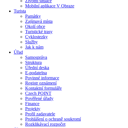
Životní situace
Mobilní aplikace V Obraze
Turista
Památky
Zajímavá místa
Okolí obce
Turistické trasy
Cyklostezky
Služby
Jak k nám
Úřad
Samospráva
Struktura
Úřední deska
E-podatelna
Povinné informace
Registr oznámení
Kontaktní formuláře
Czech POINT
Pověřené úřady
Finance
Projekty
Profil zadavatele
Prohlášení o ochraně soukromí
Rozklikávací rozpočet