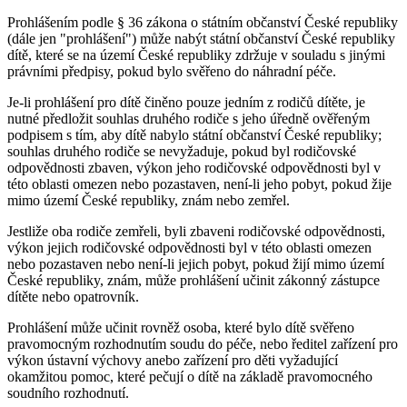
Prohlášením podle § 36 zákona o státním občanství České republiky
(dále jen "prohlášení") může nabýt státní občanství České republiky
dítě, které se na území České republiky zdržuje v souladu s jinými
právními předpisy, pokud bylo svěřeno do náhradní péče.
Je-li prohlášení pro dítě činěno pouze jedním z rodičů dítěte, je
nutné předložit souhlas druhého rodiče s jeho úředně ověřeným
podpisem s tím, aby dítě nabylo státní občanství České republiky;
souhlas druhého rodiče se nevyžaduje, pokud byl rodičovské
odpovědnosti zbaven, výkon jeho rodičovské odpovědnosti byl v
této oblasti omezen nebo pozastaven, není-li jeho pobyt, pokud žije
mimo území České republiky, znám nebo zemřel.
Jestliže oba rodiče zemřeli, byli zbaveni rodičovské odpovědnosti,
výkon jejich rodičovské odpovědnosti byl v této oblasti omezen
nebo pozastaven nebo není-li jejich pobyt, pokud žijí mimo území
České republiky, znám, může prohlášení učinit zákonný zástupce
dítěte nebo opatrovník.
Prohlášení může učinit rovněž osoba, které bylo dítě svěřeno
pravomocným rozhodnutím soudu do péče, nebo ředitel zařízení pro
výkon ústavní výchovy anebo zařízení pro děti vyžadující
okamžitou pomoc, které pečují o dítě na základě pravomocného
soudního rozhodnutí.