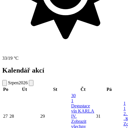
33/19 °C
Kalendář akcí
Srpen
2026
Po
Út
St
Čt
Pá
30
1
1
Degustace
1
vín KARLA
2.
27
28
29
IV.
31
„K
Zobrazit
Zo
všechny