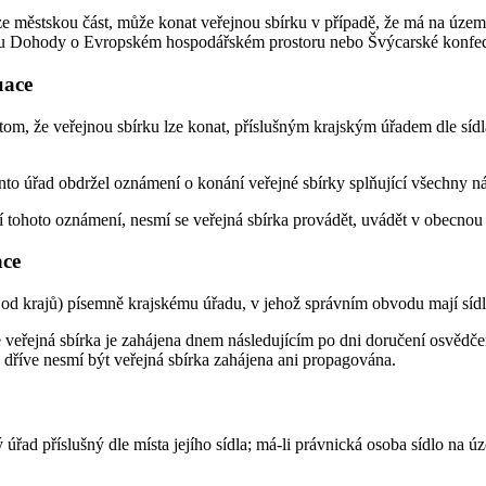
 městskou část, může konat veřejnou sbírku v případě, že má na území Č
tátu Dohody o Evropském hospodářském prostoru nebo Švýcarské konfede
uace
om, že veřejnou sbírku lze konat, příslušným krajským úřadem dle sídla
nto úřad obdržel oznámení o konání veřejné sbírky splňující všechny nál
tí tohoto oznámení, nesmí se veřejná sbírka provádět, uvádět v obecnou
ace
od krajů) písemně krajskému úřadu, v jehož správním obvodu mají sídl
že veřejná sbírka je zahájena dnem následujícím po dni doručení osvědč
 dříve nesmí být veřejná sbírka zahájena ani propagována.
úřad příslušný dle místa jejího sídla; má-li právnická osoba sídlo na