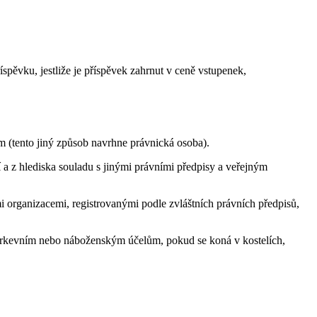
spěvku, jestliže je příspěvek zahrnut v ceně vstupenek,
m (tento jiný způsob navrhne právnická osoba).
í a z hlediska souladu s jinými právními předpisy a veřejným
i organizacemi, registrovanými podle zvláštních právních předpisů,
církevním nebo náboženským účelům, pokud se koná v kostelích,