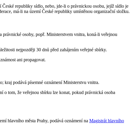
eské republiky sídlo, nebo, jde-li o právnickou osobu, jejíž sídlo je
race, má-li na území České republiky umístěnou organizační složku.
 právnické osoby, popř. Ministerstvem vnitra, koná-li veřejnou
ežitosti nejpozději 30 dnů před zahájením veřejné sbírky.
 známost ani propagovat.
o; kraj podává písemné oznámení Ministerstvu vnitra.
ení o tom, že veřejnou sbírku lze konat, pokud právnická osoba
 území hlavního města Prahy, podává oznámení na
Magistrát hlavního