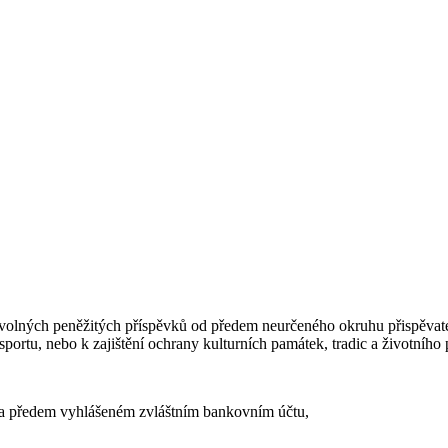
volných peněžitých příspěvků od předem neurčeného okruhu přispěvate
portu, nebo k zajištění ochrany kulturních památek, tradic a životního p
na předem vyhlášeném zvláštním bankovním účtu,