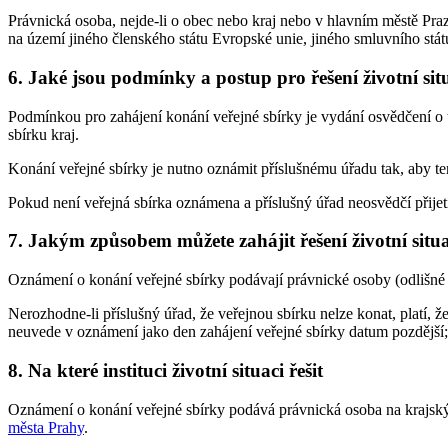
Právnická osoba, nejde-li o obec nebo kraj nebo v hlavním městě Praze
na území jiného členského státu Evropské unie, jiného smluvního s
6. Jaké jsou podmínky a postup pro řešení životní sit
Podmínkou pro zahájení konání veřejné sbírky je vydání osvědčení o t
sbírku kraj.
Konání veřejné sbírky je nutno oznámit příslušnému úřadu tak, aby te
Pokud není veřejná sbírka oznámena a příslušný úřad neosvědčí přije
7. Jakým způsobem můžete zahájit řešení životní situ
Oznámení o konání veřejné sbírky podávají právnické osoby (odlišné 
Nerozhodne-li příslušný úřad, že veřejnou sbírku nelze konat, platí, 
neuvede v oznámení jako den zahájení veřejné sbírky datum pozdější;
8. Na které instituci životní situaci řešit
Oznámení o konání veřejné sbírky podává právnická osoba na krajský 
města Prahy
.