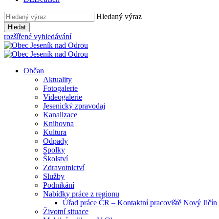
Hledaný výraz
Hledat
rozšířené vyhledávání
Občan
Aktuality
Fotogalerie
Videogalerie
Jesenický zpravodaj
Kanalizace
Knihovna
Kultura
Odpady
Spolky
Školství
Zdravotnictví
Služby
Podnikání
Nabídky práce z regionu
Úřad práce ČR – Kontaktní pracoviště Nový Jičín
Životní situace