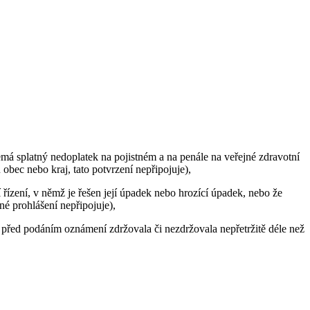
má splatný nedoplatek na pojistném a na penále na veřejné zdravotní
 obec nebo kraj, tato potvrzení nepřipojuje),
 řízení, v němž je řešen její úpadek nebo hrozící úpadek, nebo že
é prohlášení nepřipojuje),
h před podáním oznámení zdržovala či nezdržovala nepřetržitě déle než