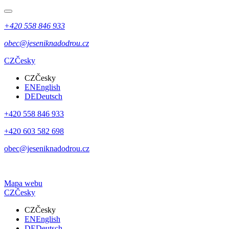
+420 558 846 933
obec@jeseniknadodrou.cz
CZ
Česky
CZ
Česky
EN
English
DE
Deutsch
+420 558 846 933
+420 603 582 698
obec@jeseniknadodrou.cz
Mapa webu
CZ
Česky
CZ
Česky
EN
English
DE
Deutsch