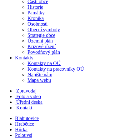
Části obce
Historie
Památky
Kronika
Osobnosti
Obecní symboly
Strategie obce
Územní plán
Krizové řízení
Povodňový plán
Kontakty
Kontakty na OÚ
Kontakty na pracovníky OÚ
Napište nám
Mapa webu
Zpravodaj
Foto a video
Úřední deska
Kontakt
Blahutovice
Hrabětice
Hůrka
Polouvsí