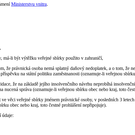
námení
Ministerstvu vnitra
.
,
, má-li být výtěžku veřejné sbírky použito v zahraničí,
tom, že právnická osoba nemá splatný daňový nedoplatek, a o tom, že ne
 příspěvku na státní politiku zaměstnanosti (oznamuje-li veřejnou sbírku
idace, že na základě jejího insolvenčního návrhu neprobíhá insolvenční
 nucená správa (oznamuje-li veřejnou sbírku obec nebo kraj, toto čestn
t ve věci veřejné sbírky jménem právnické osoby, v posledních 3 letec
ku obec nebo kraj, toto čestné prohlášení nepřipojuje).
 údaje: