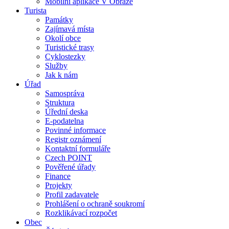
Mobilní aplikace V Obraze
Turista
Památky
Zajímavá místa
Okolí obce
Turistické trasy
Cyklostezky
Služby
Jak k nám
Úřad
Samospráva
Struktura
Úřední deska
E-podatelna
Povinné informace
Registr oznámení
Kontaktní formuláře
Czech POINT
Pověřené úřady
Finance
Projekty
Profil zadavatele
Prohlášení o ochraně soukromí
Rozklikávací rozpočet
Obec