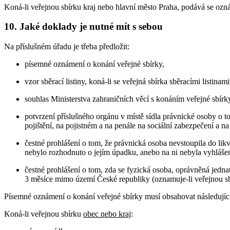
Koná-li veřejnou sbírku kraj nebo hlavní město Praha, podává se oz
10. Jaké doklady je nutné mít s sebou
Na příslušném úřadu je třeba předložit:
písemné oznámení o konání veřejné sbírky,
vzor sběrací listiny, koná-li se veřejná sbírka sběracími listinami
souhlas Ministerstva zahraničních věcí s konáním veřejné sbírky
potvrzení příslušného orgánu v místě sídla právnické osoby o 
pojištění, na pojistném a na penále na sociální zabezpečení a na
čestné prohlášení o tom, že právnická osoba nevstoupila do likv
nebylo rozhodnuto o jejím úpadku, anebo na ni nebyla vyhlášena
čestné prohlášení o tom, zda se fyzická osoba, oprávněná jedna
3 měsíce mimo území České republiky (oznamuje-li veřejnou sbír
Písemné oznámení o konání veřejné sbírky musí obsahovat následující
Koná-li veřejnou sbírku
obec nebo kraj
: