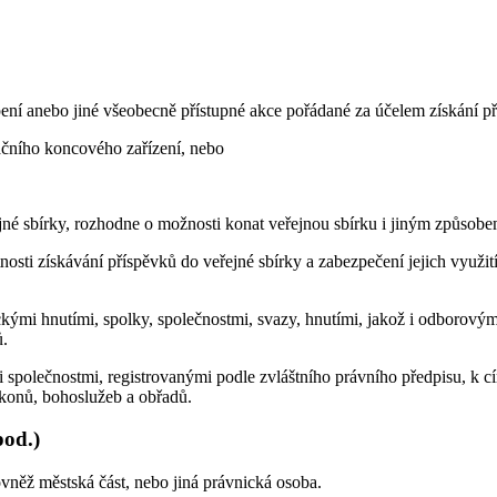
ní anebo jiné všeobecně přístupné akce pořádané za účelem získání pří
čního koncového zařízení, nebo
jné sbírky, rozhodne o možnosti konat veřejnou sbírku i jiným způsobe
osti získávání příspěvků do veřejné sbírky a zabezpečení jejich využit
ckými hnutími, spolky, společnostmi, svazy, hnutími, jakož i odborovým
ů.
společnostmi, registrovanými podle zvláštního právního předpisu, k 
konů, bohoslužeb a obřadů.
pod.)
vněž městská část, nebo jiná právnická osoba.