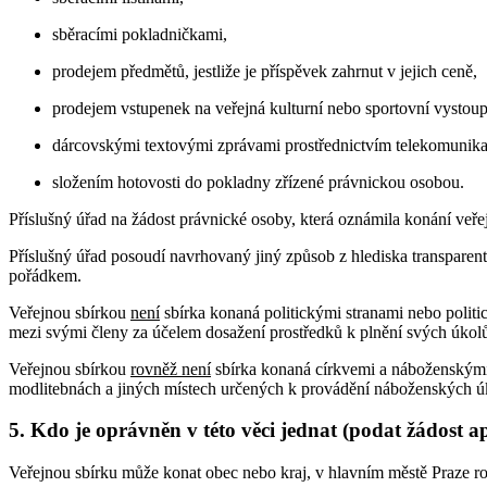
sběracími pokladničkami,
prodejem předmětů, jestliže je příspěvek zahrnut v jejich ceně,
prodejem vstupenek na veřejná kulturní nebo sportovní vystoupe
dárcovskými textovými zprávami prostřednictvím telekomunika
složením hotovosti do pokladny zřízené právnickou osobou.
Příslušný úřad na žádost právnické osoby, která oznámila konání veře
Příslušný úřad posoudí navrhovaný jiný způsob z hlediska transparentn
pořádkem.
Veřejnou sbírkou
není
sbírka konaná politickými stranami nebo politi
mezi svými členy za účelem dosažení prostředků k plnění svých úkol
Veřejnou sbírkou
rovněž není
sbírka konaná církvemi a náboženskými 
modlitebnách a jiných místech určených k provádění náboženských ú
5. Kdo je oprávněn v této věci jednat (podat žádost a
Veřejnou sbírku může konat obec nebo kraj, v hlavním městě Praze ro