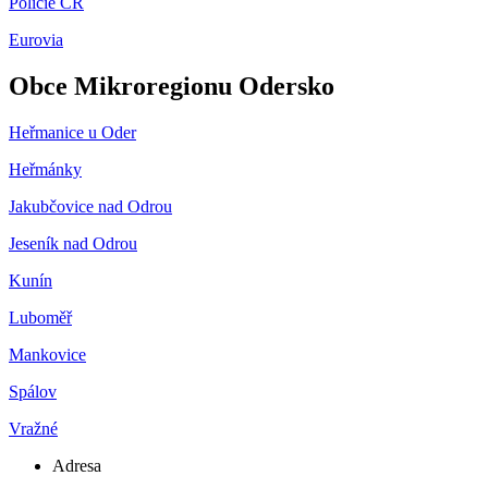
Policie ČR
Eurovia
Obce Mikroregionu Odersko
Heřmanice u Oder
Heřmánky
Jakubčovice nad Odrou
Jeseník nad Odrou
Kunín
Luboměř
Mankovice
Spálov
Vražné
Adresa