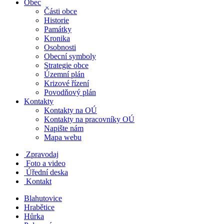
Obec
Části obce
Historie
Památky
Kronika
Osobnosti
Obecní symboly
Strategie obce
Územní plán
Krizové řízení
Povodňový plán
Kontakty
Kontakty na OÚ
Kontakty na pracovníky OÚ
Napište nám
Mapa webu
Zpravodaj
Foto a video
Úřední deska
Kontakt
Blahutovice
Hrabětice
Hůrka