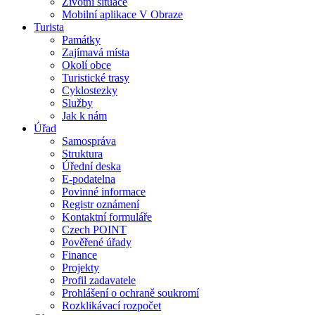
Životní situace
Mobilní aplikace V Obraze
Turista
Památky
Zajímavá místa
Okolí obce
Turistické trasy
Cyklostezky
Služby
Jak k nám
Úřad
Samospráva
Struktura
Úřední deska
E-podatelna
Povinné informace
Registr oznámení
Kontaktní formuláře
Czech POINT
Pověřené úřady
Finance
Projekty
Profil zadavatele
Prohlášení o ochraně soukromí
Rozklikávací rozpočet