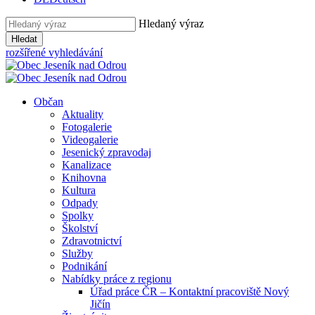
Hledaný výraz
Hledat
rozšířené vyhledávání
Občan
Aktuality
Fotogalerie
Videogalerie
Jesenický zpravodaj
Kanalizace
Knihovna
Kultura
Odpady
Spolky
Školství
Zdravotnictví
Služby
Podnikání
Nabídky práce z regionu
Úřad práce ČR – Kontaktní pracoviště Nový
Jičín