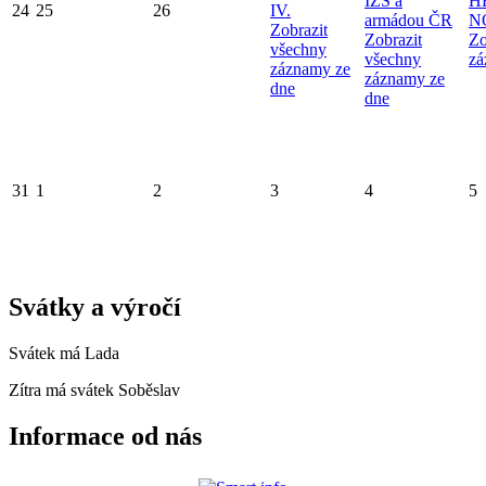
IZS a
H
24
25
26
IV.
armádou ČR
N
Zobrazit
Zobrazit
Zo
všechny
všechny
zá
záznamy ze
záznamy ze
dne
dne
31
1
2
3
4
5
Svátky a výročí
Svátek má
Lada
Zítra má svátek
Soběslav
Informace od nás