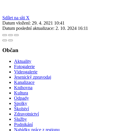
Sdílet na síti X
Datum vložení:
29. 4. 2021 10:41
Datum poslední aktualizace:
2. 10. 2024 16:11
Občan
Aktuality
Fotogalerie
Videogalerie
Jesenický zpravodaj
Kanalizace
Knihovna
Kultura
Odpady
Spolky
Školství
Zdravotnictví
Služby
Podnikání
Nabídky práce z regionu