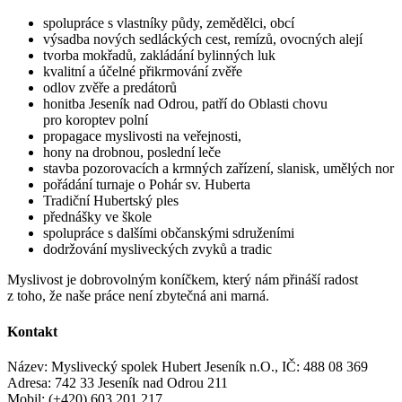
spolupráce s vlastníky půdy, zemědělci, obcí
výsadba nových sedláckých cest, remízů, ovocných alejí
tvorba mokřadů, zakládání bylinných luk
kvalitní a účelné přikrmování zvěře
odlov zvěře a predátorů
honitba Jeseník nad Odrou, patří do Oblasti chovu
pro koroptev polní
propagace myslivosti na veřejnosti,
hony na drobnou, poslední leče
stavba pozorovacích a krmných zařízení, slanisk, umělých nor
pořádání turnaje o Pohár sv. Huberta
Tradiční Hubertský ples
přednášky ve škole
spolupráce s dalšími občanskými sdruženími
dodržování mysliveckých zvyků a tradic
Myslivost je dobrovolným koníčkem, který nám přináší radost
z toho, že naše práce není zbytečná ani marná.
Kontakt
Název: Myslivecký spolek Hubert Jeseník n.O., IČ: 488 08 369
Adresa: 742 33 Jeseník nad Odrou 211
Mobil: (+420) 603 201 217