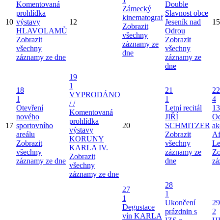
Komentovaná
Double
Zámecký
prohlídka
Slavnost obce
kinematograf
10
výstavy
12
Jeseník nad
15
Zobrazit
HLAVOLAMŮ
Odrou
všechny
Zobrazit
Zobrazit
záznamy ze
všechny
všechny
dne
záznamy ze dne
záznamy ze
dne
19
1
18
21
22
VYPRODÁNO
1
1
4
/ /
Otevření
Letní recitál
13
Komentovaná
nového
JIŘÍ
Od
prohlídka
17
sportovního
20
SCHMITZER
ak
výstavy
areálu
Zobrazit
Af
KORUNY
Zobrazit
všechny
Le
KARLA IV.
všechny
záznamy ze
Zo
Zobrazit
záznamy ze dne
dne
zá
všechny
záznamy ze dne
28
27
1
1
Ukončení
29
Degustace
prázdnin s
2
vín KARLA