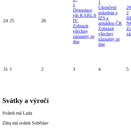
1
1
Ukončení
29
Degustace
prázdnin s
2
vín KARLA
IZS a
H
24
25
26
IV.
armádou ČR
N
Zobrazit
Zobrazit
Zo
všechny
všechny
zá
záznamy ze
záznamy ze
dne
dne
31
1
2
3
4
5
Svátky a výročí
Svátek má
Lada
Zítra má svátek
Soběslav