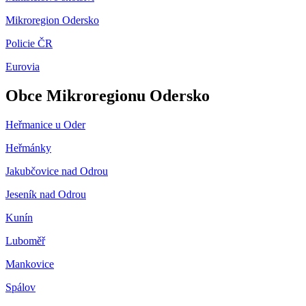
Mikroregion Odersko
Policie ČR
Eurovia
Obce Mikroregionu Odersko
Heřmanice u Oder
Heřmánky
Jakubčovice nad Odrou
Jeseník nad Odrou
Kunín
Luboměř
Mankovice
Spálov