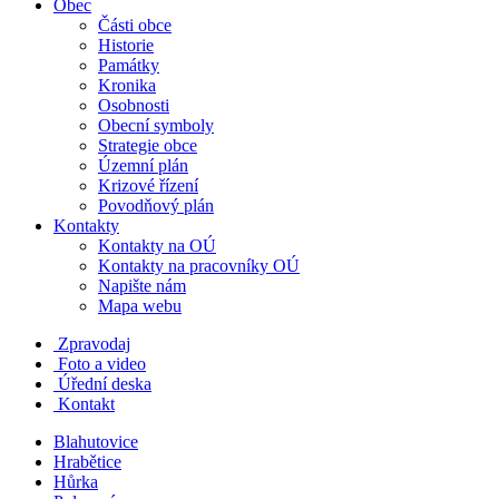
Obec
Části obce
Historie
Památky
Kronika
Osobnosti
Obecní symboly
Strategie obce
Územní plán
Krizové řízení
Povodňový plán
Kontakty
Kontakty na OÚ
Kontakty na pracovníky OÚ
Napište nám
Mapa webu
Zpravodaj
Foto a video
Úřední deska
Kontakt
Blahutovice
Hrabětice
Hůrka