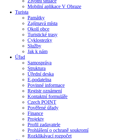
Životní situace
Mobilní aplikace V Obraze
Turista
Památky
Zajímavá místa
Okolí obce
Turistické trasy
Cyklostezky
Služby
Jak k nám
Úřad
Samospráva
Struktura
Úřední deska
E-podatelna
Povinné informace
Registr oznámení
Kontaktní formuláře
Czech POINT
Pověřené úřady
Finance
Projekty
Profil zadavatele
Prohlášení o ochraně soukromí
Rozklikávací rozpočet