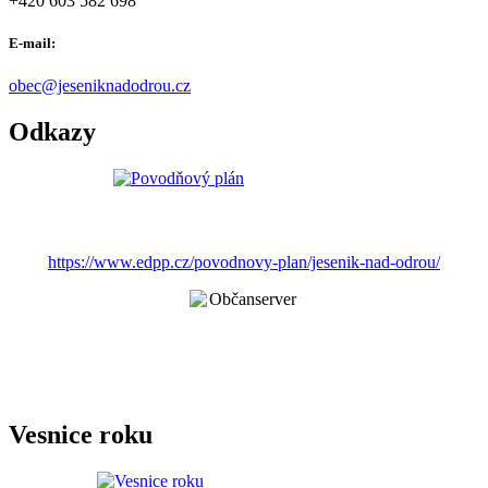
+420 603 582 698
E-mail:
obec@jeseniknadodrou.cz
Odkazy
https://www.edpp.cz/povodnovy-plan/jesenik-nad-odrou/
Vesnice roku