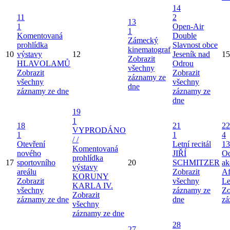
14
11
2
13
1
Open-Air
1
Komentovaná
Double
Zámecký
prohlídka
Slavnost obce
kinematograf
10
výstavy
12
Jeseník nad
15
Zobrazit
HLAVOLAMŮ
Odrou
všechny
Zobrazit
Zobrazit
záznamy ze
všechny
všechny
dne
záznamy ze dne
záznamy ze
dne
19
1
18
21
22
VYPRODÁNO
1
1
4
/ /
Otevření
Letní recitál
13
Komentovaná
nového
JIŘÍ
Od
prohlídka
17
sportovního
20
SCHMITZER
ak
výstavy
areálu
Zobrazit
Af
KORUNY
Zobrazit
všechny
Le
KARLA IV.
všechny
záznamy ze
Zo
Zobrazit
záznamy ze dne
dne
zá
všechny
záznamy ze dne
28
27