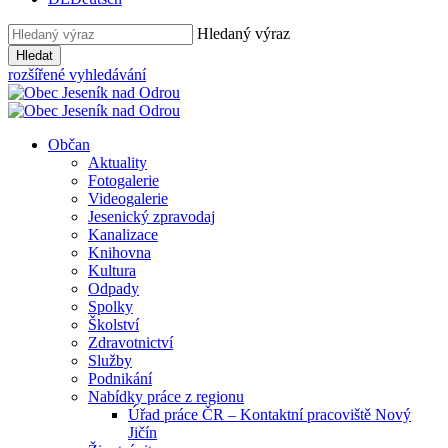
Hledaný výraz
Hledat
rozšířené vyhledávání
Občan
Aktuality
Fotogalerie
Videogalerie
Jesenický zpravodaj
Kanalizace
Knihovna
Kultura
Odpady
Spolky
Školství
Zdravotnictví
Služby
Podnikání
Nabídky práce z regionu
Úřad práce ČR – Kontaktní pracoviště Nový
Jičín