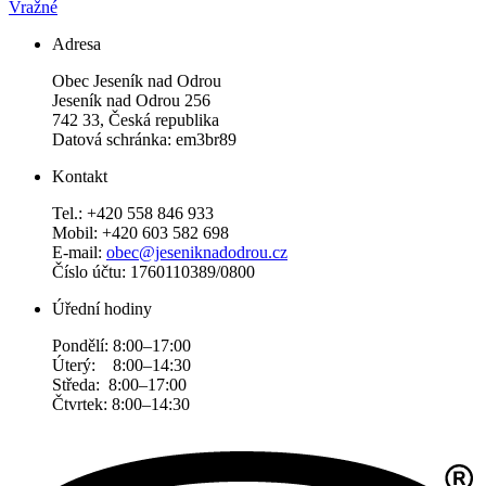
Vražné
Adresa
Obec Jeseník nad Odrou
Jeseník nad Odrou 256
742 33, Česká republika
Datová schránka: em3br89
Kontakt
Tel.: +420 558 846 933
Mobil: +420 603 582 698
E-mail:
obec@jeseniknadodrou.cz
Číslo účtu: 1760110389/0800
Úřední hodiny
Pondělí: 8:00–17:00
Úterý: 8:00–14:30
Středa: 8:00–17:00
Čtvrtek: 8:00–14:30