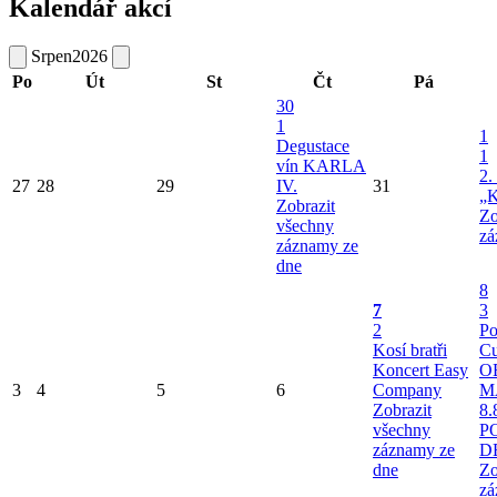
Kalendář akcí
Srpen
2026
Po
Út
St
Čt
Pá
30
1
1
Degustace
1
vín KARLA
2.
27
28
29
IV.
31
„K
Zobrazit
Zo
všechny
zá
záznamy ze
dne
8
7
3
2
Po
Kosí bratři
Cu
Koncert Easy
O
3
4
5
6
Company
M
Zobrazit
8.
všechny
P
záznamy ze
D
dne
Zo
zá