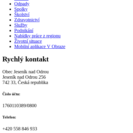
Odpady
Spolky
Školství
Zdravotnictví
Služby
Podnikání
Nabídky práce z regionu
Životní situace
Mobilní aplikace V Obraze
Rychlý kontakt
Obec Jeseník nad Odrou
Jeseník nad Odrou 256
742 33, Česká republika
Číslo účtu:
1760110389/0800
Telefon:
+420 558 846 933