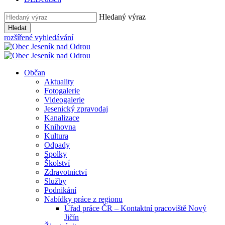
Hledaný výraz
Hledat
rozšířené vyhledávání
Občan
Aktuality
Fotogalerie
Videogalerie
Jesenický zpravodaj
Kanalizace
Knihovna
Kultura
Odpady
Spolky
Školství
Zdravotnictví
Služby
Podnikání
Nabídky práce z regionu
Úřad práce ČR – Kontaktní pracoviště Nový
Jičín