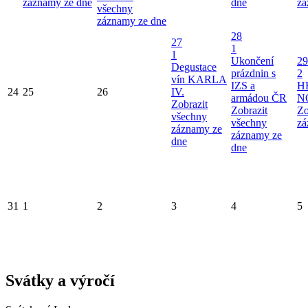
záznamy ze dne
dne
zá
všechny
záznamy ze dne
28
27
1
1
Ukončení
29
Degustace
prázdnin s
2
vín KARLA
IZS a
H
24
25
26
IV.
armádou ČR
N
Zobrazit
Zobrazit
Zo
všechny
všechny
zá
záznamy ze
záznamy ze
dne
dne
31
1
2
3
4
5
Svátky a výročí