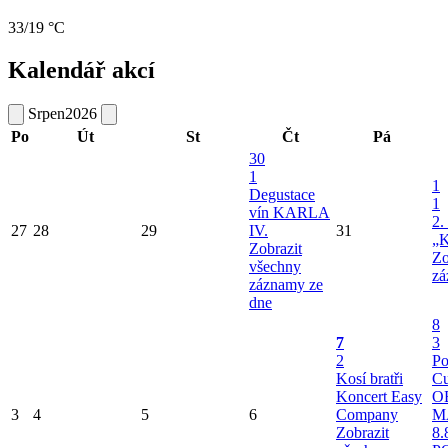
33/19 °C
Kalendář akcí
Srpen
2026
Po
Út
St
Čt
Pá
30
1
1
Degustace
1
vín KARLA
2.
27
28
29
IV.
31
„K
Zobrazit
Zo
všechny
zá
záznamy ze
dne
8
7
3
2
Po
Kosí bratři
Cu
Koncert Easy
O
3
4
5
6
Company
M
Zobrazit
8.