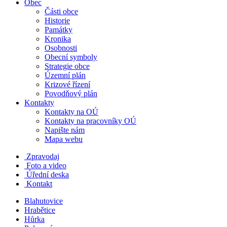
Obec
Části obce
Historie
Památky
Kronika
Osobnosti
Obecní symboly
Strategie obce
Územní plán
Krizové řízení
Povodňový plán
Kontakty
Kontakty na OÚ
Kontakty na pracovníky OÚ
Napište nám
Mapa webu
Zpravodaj
Foto a video
Úřední deska
Kontakt
Blahutovice
Hrabětice
Hůrka