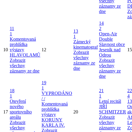
všechny
P
záznamy ze
D
dne
Zo
zá
14
11
2
13
1
Open-Air
1
Komentovaná
Double
Zámecký
prohlídka
Slavnost obce
kinematograf
10
výstavy
12
Jeseník nad
15
Zobrazit
HLAVOLAMŮ
Odrou
všechny
Zobrazit
Zobrazit
záznamy ze
všechny
všechny
dne
záznamy ze dne
záznamy ze
dne
19
1
18
21
22
VYPRODÁNO
1
1
4
/ /
Otevření
Letní recitál
13
Komentovaná
nového
JIŘÍ
Od
prohlídka
17
sportovního
20
SCHMITZER
ak
výstavy
areálu
Zobrazit
Af
KORUNY
Zobrazit
všechny
Le
KARLA IV.
všechny
záznamy ze
Zo
Zobrazit