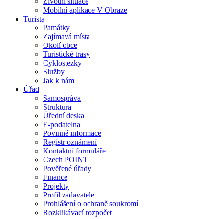
Životní situace
Mobilní aplikace V Obraze
Turista
Památky
Zajímavá místa
Okolí obce
Turistické trasy
Cyklostezky
Služby
Jak k nám
Úřad
Samospráva
Struktura
Úřední deska
E-podatelna
Povinné informace
Registr oznámení
Kontaktní formuláře
Czech POINT
Pověřené úřady
Finance
Projekty
Profil zadavatele
Prohlášení o ochraně soukromí
Rozklikávací rozpočet