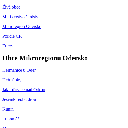
Živé obce
Ministerstvo školství
Mikroregion Odersko
Policie ČR
Eurovia
Obce Mikroregionu Odersko
Heřmanice u Oder
Heřmánky
Jakubčovice nad Odrou
Jeseník nad Odrou
Kunín
Luboměř