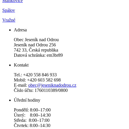
Mankovice
Spálov
Vražné
Adresa
Obec Jeseník nad Odrou
Jeseník nad Odrou 256
742 33, Česká republika
Datová schránka: em3br89
Kontakt
Tel.: +420 558 846 933
Mobil: +420 603 582 698
E-mail:
obec@jeseniknadodrou.cz
Číslo účtu: 1760110389/0800
Úřední hodiny
Pondělí: 8:00–17:00
Úterý: 8:00–14:30
Středa: 8:00–17:00
Čtvrtek: 8:00–14:30