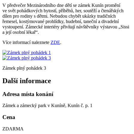
V předvečer Mezinárodního dne dětí se zámek Kunín promění
ve svět pohádkových bytostí, příběhů, her, soutěží a čtenářských
dílen pro rodiny s dětmi. Nebudou chybět ukázky tradičních
řemesel, kostýmované prohlídky, hudební, taneční a divadelní
vystoupení. Zámecké interiéry přivítají návštěvníky výstavou „Sissi
a její osobní lékař“.
Více informací naleznete
ZDE
.
Zámek plný pohádek 3
Další informace
Adresa místa konání
Zámek a zámecký park v Kuníně, Kunín č. p. 1
Cena
ZDARMA