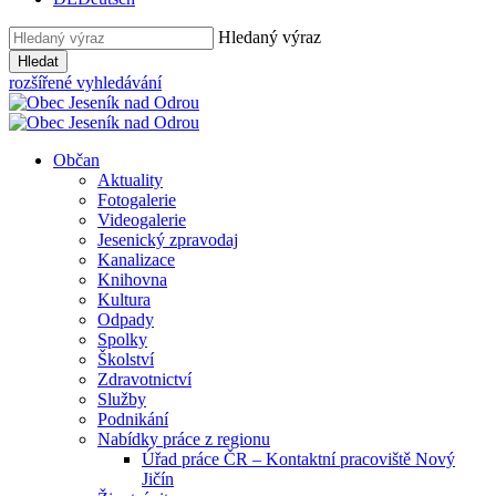
Hledaný výraz
Hledat
rozšířené vyhledávání
Občan
Aktuality
Fotogalerie
Videogalerie
Jesenický zpravodaj
Kanalizace
Knihovna
Kultura
Odpady
Spolky
Školství
Zdravotnictví
Služby
Podnikání
Nabídky práce z regionu
Úřad práce ČR – Kontaktní pracoviště Nový
Jičín