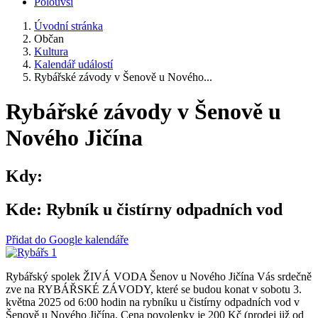
Polouvsí
Úvodní stránka
Občan
Kultura
Kalendář událostí
Rybářské závody v Šenově u Nového...
Rybářské závody v Šenově u
Nového Jičína
Kdy:
Kde:
Rybník u čistírny odpadních vod
Přidat do Google kalendáře
Rybářský spolek ŽIVÁ VODA Šenov u Nového Jičína Vás srdečně
zve na RYBÁŘSKÉ ZÁVODY, které se budou konat v sobotu 3.
května 2025 od 6:00 hodin na rybníku u čistírny odpadních vod v
Šenově u Nového Jičína. Cena povolenky je 200 Kč (prodej již od