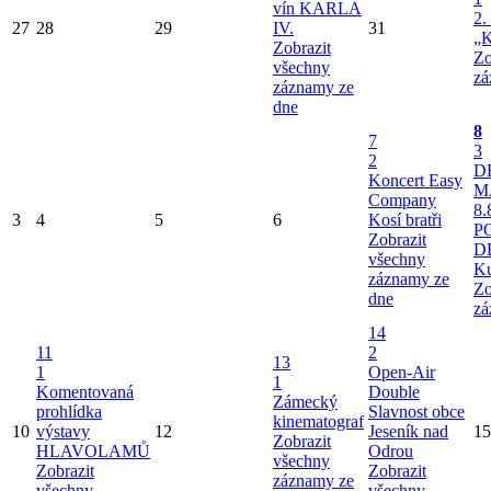
vín KARLA
2.
27
28
29
IV.
31
„K
Zobrazit
Zo
všechny
zá
záznamy ze
dne
8
7
3
2
D
Koncert Easy
M
Company
8.
3
4
5
6
Kosí bratři
P
Zobrazit
D
všechny
Ku
záznamy ze
Zo
dne
zá
14
11
2
13
1
Open-Air
1
Komentovaná
Double
Zámecký
prohlídka
Slavnost obce
kinematograf
10
výstavy
12
Jeseník nad
15
Zobrazit
HLAVOLAMŮ
Odrou
všechny
Zobrazit
Zobrazit
záznamy ze
všechny
všechny