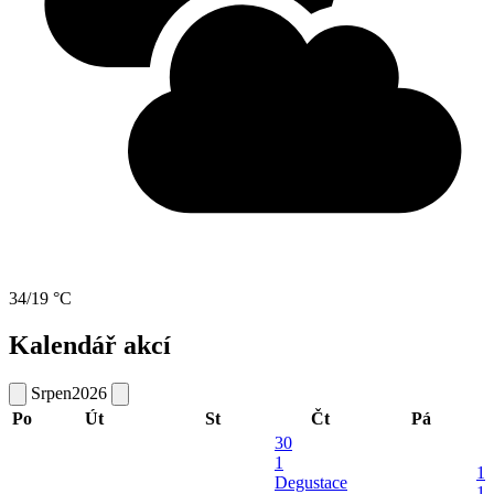
34/19 °C
Kalendář akcí
Srpen
2026
Po
Út
St
Čt
Pá
30
1
1
Degustace
1