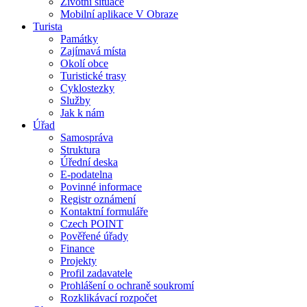
Životní situace
Mobilní aplikace V Obraze
Turista
Památky
Zajímavá místa
Okolí obce
Turistické trasy
Cyklostezky
Služby
Jak k nám
Úřad
Samospráva
Struktura
Úřední deska
E-podatelna
Povinné informace
Registr oznámení
Kontaktní formuláře
Czech POINT
Pověřené úřady
Finance
Projekty
Profil zadavatele
Prohlášení o ochraně soukromí
Rozklikávací rozpočet