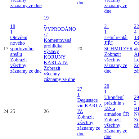
dne
záznamy ze dne
záznamy ze
dne
19
1
18
21
22
VYPRODÁNO
1
1
4
/ /
Otevření
Letní recitál
13
Komentovaná
nového
JIŘÍ
Od
prohlídka
17
sportovního
20
SCHMITZER
ak
výstavy
areálu
Zobrazit
Af
KORUNY
Zobrazit
všechny
Le
KARLA IV.
všechny
záznamy ze
Zo
Zobrazit
záznamy ze dne
dne
zá
všechny
záznamy ze dne
28
27
1
1
Ukončení
29
Degustace
prázdnin s
2
vín KARLA
IZS a
H
24
25
26
IV.
armádou ČR
N
Zobrazit
Zobrazit
Zo
všechny
všechny
zá
záznamy ze
záznamy ze
dne
dne