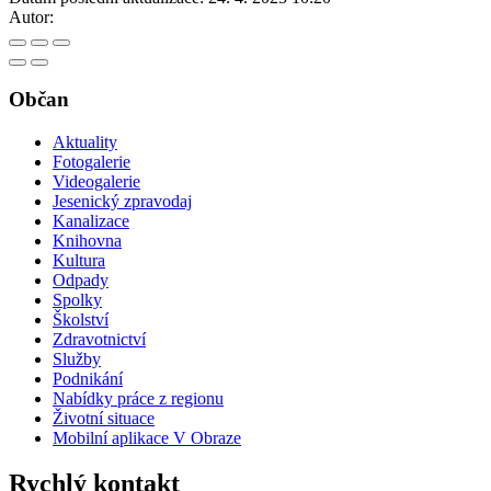
Autor:
Občan
Aktuality
Fotogalerie
Videogalerie
Jesenický zpravodaj
Kanalizace
Knihovna
Kultura
Odpady
Spolky
Školství
Zdravotnictví
Služby
Podnikání
Nabídky práce z regionu
Životní situace
Mobilní aplikace V Obraze
Rychlý kontakt