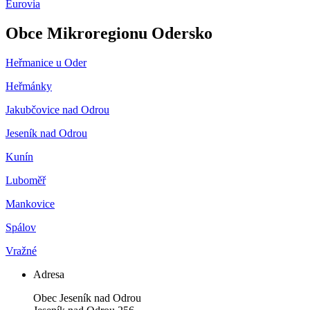
Eurovia
Obce Mikroregionu Odersko
Heřmanice u Oder
Heřmánky
Jakubčovice nad Odrou
Jeseník nad Odrou
Kunín
Luboměř
Mankovice
Spálov
Vražné
Adresa
Obec Jeseník nad Odrou