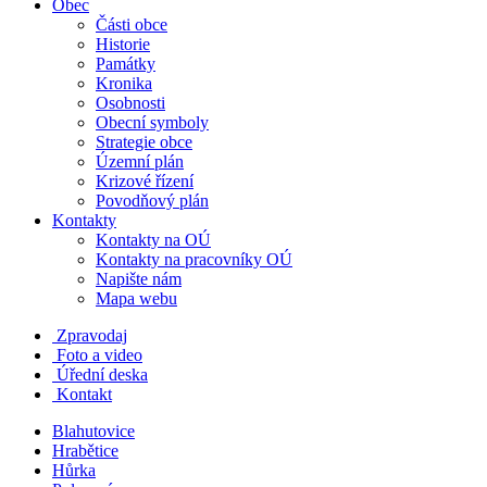
Obec
Části obce
Historie
Památky
Kronika
Osobnosti
Obecní symboly
Strategie obce
Územní plán
Krizové řízení
Povodňový plán
Kontakty
Kontakty na OÚ
Kontakty na pracovníky OÚ
Napište nám
Mapa webu
Zpravodaj
Foto a video
Úřední deska
Kontakt
Blahutovice
Hrabětice
Hůrka