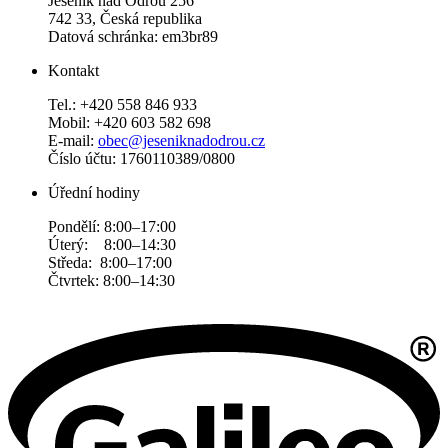
Jeseník nad Odrou 256
742 33, Česká republika
Datová schránka: em3br89
Kontakt
Tel.: +420 558 846 933
Mobil: +420 603 582 698
E-mail:
obec@jeseniknadodrou.cz
Číslo účtu: 1760110389/0800
Úřední hodiny
Pondělí: 8:00–17:00
Úterý: 8:00–14:30
Středa: 8:00–17:00
Čtvrtek: 8:00–14:30