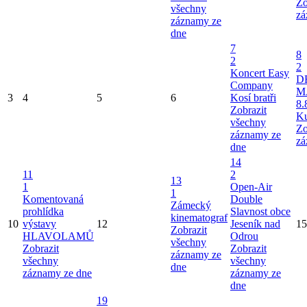
Zo
všechny
zá
záznamy ze
dne
7
8
2
2
Koncert Easy
D
Company
M
3
4
5
6
Kosí bratři
8.
Zobrazit
Ku
všechny
Zo
záznamy ze
zá
dne
14
11
2
13
1
Open-Air
1
Komentovaná
Double
Zámecký
prohlídka
Slavnost obce
kinematograf
10
výstavy
12
Jeseník nad
15
Zobrazit
HLAVOLAMŮ
Odrou
všechny
Zobrazit
Zobrazit
záznamy ze
všechny
všechny
dne
záznamy ze dne
záznamy ze
dne
19