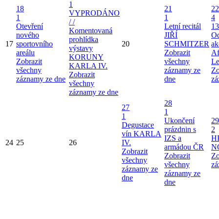
1
18
21
22
VYPRODÁNO
1
1
4
/ /
Otevření
Letní recitál
13
Komentovaná
nového
JIŘÍ
Od
prohlídka
17
sportovního
20
SCHMITZER
ak
výstavy
areálu
Zobrazit
Af
KORUNY
Zobrazit
všechny
Le
KARLA IV.
všechny
záznamy ze
Zo
Zobrazit
záznamy ze dne
dne
zá
všechny
záznamy ze dne
28
27
1
1
Ukončení
29
Degustace
prázdnin s
2
vín KARLA
IZS a
H
24
25
26
IV.
armádou ČR
N
Zobrazit
Zobrazit
Zo
všechny
všechny
zá
záznamy ze
záznamy ze
dne
dne