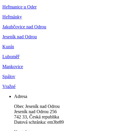
Heřmanice u Oder
Heřmánky
Jakubčovice nad Odrou
Jeseník nad Odrou
Kunín
Luboměř
Mankovice
Spálov
Vražné
Adresa
Obec Jeseník nad Odrou
Jeseník nad Odrou 256
742 33, Česká republika
Datová schránka: em3br89