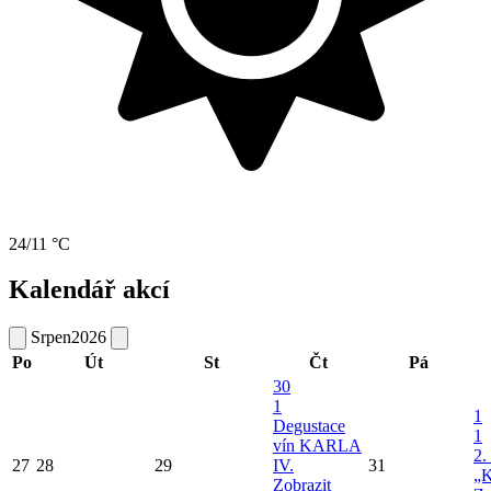
24/11 °C
Kalendář akcí
Srpen
2026
Po
Út
St
Čt
Pá
30
1
1
Degustace
1
vín KARLA
2.
27
28
29
IV.
31
„K
Zobrazit