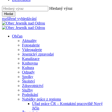
Hledaný výraz
Hledat
rozšířené vyhledávání
Občan
Aktuality
Fotogalerie
Videogalerie
Jesenický zpravodaj
Kanalizace
Knihovna
Kultura
Odpady
Spolky
Školství
Zdravotnictví
Služby
Podnikání
Nabídky práce z regionu
Úřad práce ČR – Kontaktní pracoviště Nový
Jičín