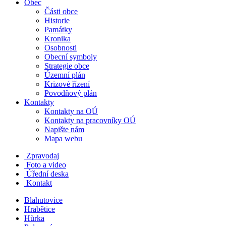
Obec
Části obce
Historie
Památky
Kronika
Osobnosti
Obecní symboly
Strategie obce
Územní plán
Krizové řízení
Povodňový plán
Kontakty
Kontakty na OÚ
Kontakty na pracovníky OÚ
Napište nám
Mapa webu
Zpravodaj
Foto a video
Úřední deska
Kontakt
Blahutovice
Hrabětice
Hůrka