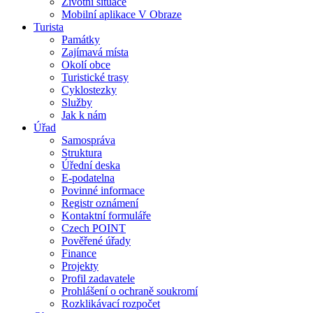
Životní situace
Mobilní aplikace V Obraze
Turista
Památky
Zajímavá místa
Okolí obce
Turistické trasy
Cyklostezky
Služby
Jak k nám
Úřad
Samospráva
Struktura
Úřední deska
E-podatelna
Povinné informace
Registr oznámení
Kontaktní formuláře
Czech POINT
Pověřené úřady
Finance
Projekty
Profil zadavatele
Prohlášení o ochraně soukromí
Rozklikávací rozpočet