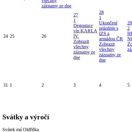
všechny
záznamy ze dne
28
27
1
1
Ukončení
29
Degustace
prázdnin s
2
vín KARLA
IZS a
H
24
25
26
IV.
armádou ČR
N
Zobrazit
Zobrazit
Zo
všechny
všechny
zá
záznamy ze
záznamy ze
dne
dne
31
1
2
3
4
5
Svátky a výročí
Svátek má
Oldřiška