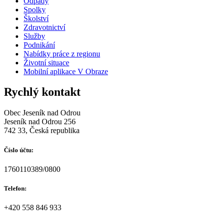
Odpady
Spolky
Školství
Zdravotnictví
Služby
Podnikání
Nabídky práce z regionu
Životní situace
Mobilní aplikace V Obraze
Rychlý kontakt
Obec Jeseník nad Odrou
Jeseník nad Odrou 256
742 33, Česká republika
Číslo účtu:
1760110389/0800
Telefon:
+420 558 846 933