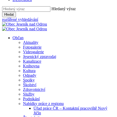
Hledaný výraz
Hledat
rozšířené vyhledávání
Občan
Aktuality
Fotogalerie
Videogalerie
Jesenický zpravodaj
Kanalizace
Knihovna
Kultura
Odpady
Spolky
Školství
Zdravotnictví
Služby
Podnikání
Nabídky práce z regionu
Úřad práce ČR – Kontaktní pracoviště Nový
Jičín