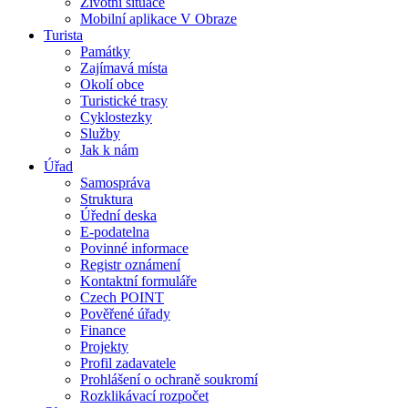
Životní situace
Mobilní aplikace V Obraze
Turista
Památky
Zajímavá místa
Okolí obce
Turistické trasy
Cyklostezky
Služby
Jak k nám
Úřad
Samospráva
Struktura
Úřední deska
E-podatelna
Povinné informace
Registr oznámení
Kontaktní formuláře
Czech POINT
Pověřené úřady
Finance
Projekty
Profil zadavatele
Prohlášení o ochraně soukromí
Rozklikávací rozpočet