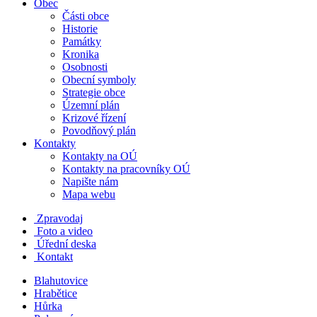
Obec
Části obce
Historie
Památky
Kronika
Osobnosti
Obecní symboly
Strategie obce
Územní plán
Krizové řízení
Povodňový plán
Kontakty
Kontakty na OÚ
Kontakty na pracovníky OÚ
Napište nám
Mapa webu
Zpravodaj
Foto a video
Úřední deska
Kontakt
Blahutovice
Hrabětice
Hůrka