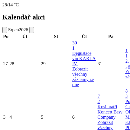
28/14 °C
Kalendář akcí
Srpen
2026
Po
Út
St
Čt
Pá
30
1
1
Degustace
1
vín KARLA
2.
27
28
29
IV.
31
„K
Zobrazit
Zo
všechny
zá
záznamy ze
dne
8
7
3
2
Po
Kosí bratři
Cu
Koncert Easy
O
3
4
5
6
Company
M
Zobrazit
8.
všechny
P