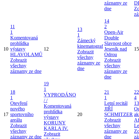
záznamy ze
D
dne
Zo
zá
14
11
2
13
1
Open-Air
1
Komentovaná
Double
Zámecký
prohlídka
Slavnost obce
kinematograf
10
výstavy
12
Jeseník nad
15
Zobrazit
HLAVOLAMŮ
Odrou
všechny
Zobrazit
Zobrazit
záznamy ze
všechny
všechny
dne
záznamy ze dne
záznamy ze
dne
19
1
18
21
22
VYPRODÁNO
1
1
4
/ /
Otevření
Letní recitál
13
Komentovaná
nového
JIŘÍ
Od
prohlídka
17
sportovního
20
SCHMITZER
ak
výstavy
areálu
Zobrazit
Af
KORUNY
Zobrazit
všechny
Le
KARLA IV.
všechny
záznamy ze
Zo
Zobrazit
záznamy ze dne
dne
zá