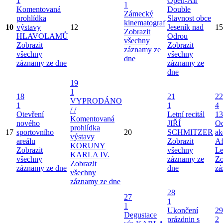
1
Open-Air
1
Komentovaná
Double
Zámecký
prohlídka
Slavnost obce
kinematograf
10
výstavy
12
Jeseník nad
15
Zobrazit
HLAVOLAMŮ
Odrou
všechny
Zobrazit
Zobrazit
záznamy ze
všechny
všechny
dne
záznamy ze dne
záznamy ze
dne
19
1
18
21
22
VYPRODÁNO
1
1
4
/ /
Otevření
Letní recitál
13
Komentovaná
nového
JIŘÍ
Od
prohlídka
17
sportovního
20
SCHMITZER
ak
výstavy
areálu
Zobrazit
Af
KORUNY
Zobrazit
všechny
Le
KARLA IV.
všechny
záznamy ze
Zo
Zobrazit
záznamy ze dne
dne
zá
všechny
záznamy ze dne
28
27
1
1
Ukončení
29
Degustace
prázdnin s
2