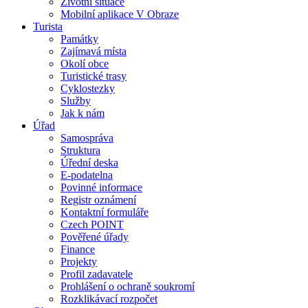
Životní situace
Mobilní aplikace V Obraze
Turista
Památky
Zajímavá místa
Okolí obce
Turistické trasy
Cyklostezky
Služby
Jak k nám
Úřad
Samospráva
Struktura
Úřední deska
E-podatelna
Povinné informace
Registr oznámení
Kontaktní formuláře
Czech POINT
Pověřené úřady
Finance
Projekty
Profil zadavatele
Prohlášení o ochraně soukromí
Rozklikávací rozpočet