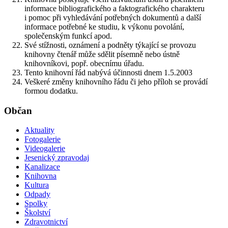
informace bibliografického a faktografického charakteru
i pomoc při vyhledávání potřebných dokumentů a další
informace potřebné ke studiu, k výkonu povolání,
společenským funkcí apod.
Své stížnosti, oznámení a podněty týkající se provozu
knihovny čtenář může sdělit písemně nebo ústně
knihovníkovi, popř. obecnímu úřadu.
Tento knihovní řád nabývá účinnosti dnem 1.5.2003
Veškeré změny knihovního řádu či jeho příloh se provádí
formou dodatku.
Občan
Aktuality
Fotogalerie
Videogalerie
Jesenický zpravodaj
Kanalizace
Knihovna
Kultura
Odpady
Spolky
Školství
Zdravotnictví