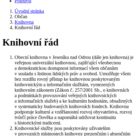
Polouvsí
Úvodní stránka
Občan
Knihovna
Knihovní řád
Knihovní řád
Obecní knihovna v Jeseníku nad Odrou (dále jen knihovna) je
veřejnou univerzální knihovnou, zajišťující všeobecnou
a demokratickou dostupnost informací všem občanům
v souladu s listinou lidských práv a svobod. Umožňuje všem
bez rozdílu rovný přístup ke knihovnou poskytovaným
knihovnickým a informačním službám, vymezených
knihovním zákonem (Zákon č. 257/2001 Sb., o knihovnách
a podmínkách provozování veřejných knihovnických
a informačních služeb) a ke kulturním hodnotám, obsažených
v systematicky budovaných knihovních fondech. Knihovna
podporuje kulturní a vzdělanostní rozvoj obyvatelstva, rozvoj
tvůrčí práce člověka a napomáhá udržovat kontinuitu
s historickými tradicemi.
Knihovnické služby jsou poskytovány uživatelům
v provozních místnostech knihovny prezenčním i absenčním