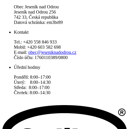
Obec Jeseník nad Odrou
Jeseník nad Odrou 256
742 33, Česká republika
Datová schránka: em3br89
Kontakt
Tel.: +420 558 846 933
Mobil: +420 603 582 698
E-mail:
obec@jeseniknadodrou.cz
Číslo účtu: 1760110389/0800
Úřední hodiny
Pondělí: 8:00–17:00
Úterý: 8:00–14:30
Středa: 8:00–17:00
Čtvrtek: 8:00–14:30