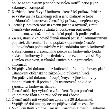
pouze se souhlasem jednoho ze svých rodičů nebo jejich
zákonných zástupců)
Každému čtenáři vydá knihovna čtenářský průkaz. Průkaz
se vystavuje na kalendářní rok a jeho platnost je třeba
každoročně obnovovat. Čtenářský průkaz je nepřenosný.
Čtenář je povinen ohlásit změnu jména a bydliště, ztrátu
čtenářského průkazu i ztrátu či poškození půjčeného
dokumentu, za což uhradí sankční poplatek podle ceníku.
Za registraci v knihovně čtenář uhradí paušální administrativní
poplatek dle ceníku. Tento poplatek opravňuje čtenáře
k libovolnému počtu návštěv v kalendářním roce v knihovně,
k absenčnímu a prezenčnímu půjčování knihovního fondu
z vlastní knihovny či prostřednictvím meziknihovní služby
z jiných knihoven, k získání ústních bibliografických
informací.
Při půjčování dokumentů z knihovního fondu knihovny platí
ustanovení občanského zákoníku o půjčování věcí.
Pro půjčování dokumentů zapůjčených z jiné knihovny
mohou platit další podmiňující ustanovení, pokud je
zapůjčující knihovna stanoví.
Čtenář může být vyloučen z řad čtenářů pro porušení
knihovního řádu a na základě vlastní žádosti.
Čtenář může mít vypůjčeno zpravidla 20 dokumentů.
Vypůjčené dokumenty nesmí půjčovat dalším osobám.
Výpůjční lhůta knih je 1 měsíc u časopisů 1 měsíc. Knihovna