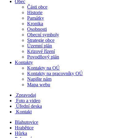
Obec
Části obce
Historie
Památky
Kronika
Osobnosti
Obecní symboly
Strategie obce
Územní plán
Krizové řízení
Povodňový plán
Kontakty
Kontakty na OÚ
Kontakty na pracovníky OÚ
Napište nám
Mapa webu
Zpravodaj
Foto a video
Úřední deska
Kontakt
Blahutovice
Hrabětice
Hůrka