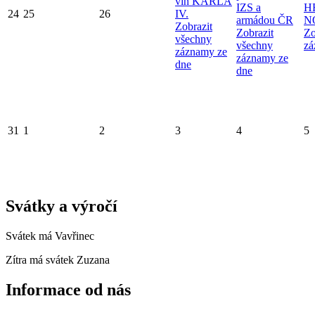
vín KARLA
IZS a
H
24
25
26
IV.
armádou ČR
N
Zobrazit
Zobrazit
Zo
všechny
všechny
zá
záznamy ze
záznamy ze
dne
dne
31
1
2
3
4
5
Svátky a výročí
Svátek má
Vavřinec
Zítra má svátek
Zuzana
Informace od nás