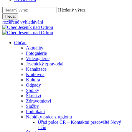
Hledaný výraz
Hledat
rozšířené vyhledávání
Občan
Aktuality
Fotogalerie
Videogalerie
Jesenický zpravodaj
Kanalizace
Knihovna
Kultura
Odpady
Spolky
Školství
Zdravotnictví
Služby
Podnikání
Nabídky práce z regionu
Úřad práce ČR – Kontaktní pracoviště Nový
Jičín