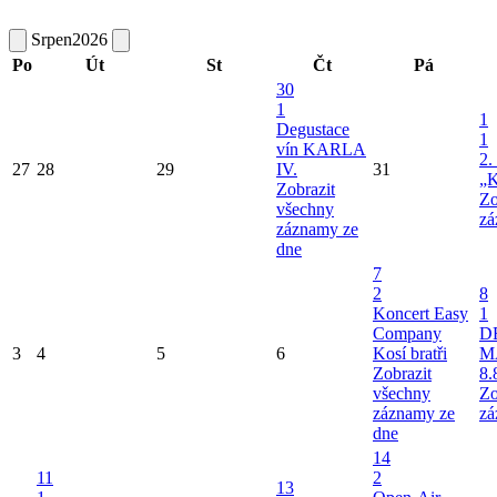
Srpen
2026
Po
Út
St
Čt
Pá
30
1
1
Degustace
1
vín KARLA
2.
27
28
29
IV.
31
„K
Zobrazit
Zo
všechny
zá
záznamy ze
dne
7
2
8
Koncert Easy
1
Company
D
3
4
5
6
Kosí bratři
M
Zobrazit
8.
všechny
Zo
záznamy ze
zá
dne
14
11
2
13