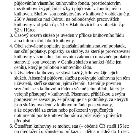
půjčováním vlastního knihovního fondu, prostřednictvím
meziknihovní výpůjční služby i půjčování z fondů jiných
knihoven. Služby jsou poskytovány v knihovně v objektu č.p.
256 v Jeseníku nad Odrou, na odloučených pracovištích
knihovny v objektu č.p. 51 v Blahutovicích a v objektu č.p.
52 v Hůrce.
Časový rozvrh služeb je uveden v příloze knihovního řádu
a na informační tabuli knihovny.
Obcí schválené poplatky (paušální administrativní poplatek,
sankční poplatky, poplatky za služby, za které je provozovatel
knihovny v souladu s knihovním zákonem oprávněn poplatky
stanovit) jsou uvedeny v Ceníku služeb a sankcí (dále jen
ceník), který je přílohou knihovního řádu.
Uživatelem knihovny se stává každý, kdo využije jejích
služeb. Absenční půjčovní službu poskytuje knihovna jen těm
uživatelů, kteří se stanou jejími čtenáři. Čtenář je povinen
seznámit se s knihovním řádem včetně jeho příloh, který je
veřejně přístupný v knihovně. Písemnou přihláškou a svým
podpisem se zavazuje, že přistupuje na podmínky, za kterých
jsou služby uvedené v knihovním řádu poskytovány,
a že odpovídá za ztrátu nebo poškození vypůjčených
dokumentů podle knihovního řádu a příslušných právních
předpisů.
Čtenářem knihovny se mohou stát (– občané ČR starší 15 let:
po předložení občanského průkazu, – děti a mládež do 15 let: