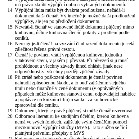
má právo zkrátit výpůjční dobu u vybraných dokumentů.
Výpůjční lhůta může být dvakrát prodloužena, nežádá-li
dokument další čtenář. Výjimečně je možné další prodloužení
výpůjčky, ale jen po předložení dokumentu.
Nevrátí-li čtenář ve stanovené lhůtě dokument půjčený mimo
knihovnu, účtuje knihovna čtenáři pokuty z prodlení podle
ceníků.
Nereaguje-li čtenář na vyzvání či uhrazení dokumentu je celá
záležitost řešena právní cestou.
Čtenář je povinen vrátit vypůjčenou knihovní jednotku
v takovém stavu, v jakém ji převzal. Při převzetí si ji musí
prohlédnout a všechny závady ihned ohlásit, jinak nese
odpovědnost za všechny později zjištěné závady.
Při ztrátě nebo poškození dokumentu je čtenář povinen
nahradit způsobenou škodu, a to buď zajištěním stejného
titulu nebo finančně v ceně dokumentu (v oprávněných
případech může knihovna stanovit cenu, odpovídající nabídce
a poptávce na knižním trhu) a sankci za knihovnické
zpracování dle ceníku.
Dokument, který je právě půjčený si může čtenář rezervovat.
Odbornou literaturu ke studijním účelům, kterou knihovna
nemá ve svých fondech, zajišťuje svým čtenářům pomocí
meziknihovní výpůjční služby (MVS). Tato služba se řídí
platnými právními předpisy o MVS.
Knihovna poskytuje všem uživatelům ústní a písemném