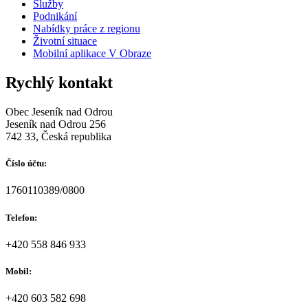
Služby
Podnikání
Nabídky práce z regionu
Životní situace
Mobilní aplikace V Obraze
Rychlý kontakt
Obec Jeseník nad Odrou
Jeseník nad Odrou 256
742 33, Česká republika
Číslo účtu:
1760110389/0800
Telefon:
+420 558 846 933
Mobil:
+420 603 582 698