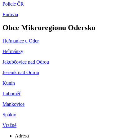
Policie ČR
Eurovia
Obce Mikroregionu Odersko
Heřmanice u Oder
Heřmánky
Jakubčovice nad Odrou
Jeseník nad Odrou
Kunín
Luboměř
Mankovice
Spálov
Vražné
Adresa