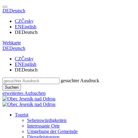
DE
Deutsch
CZ
Česky
EN
English
DE
Deutsch
Webkarte
DE
Deutsch
CZ
Česky
EN
English
DE
Deutsch
gesuchter Ausdruck
Suchen
erweitertes Aufsuchen
Tourist
Sehenswürdigkeiten
Interessante Orte
Umgebung der Gemeinde
Dienstleistungen