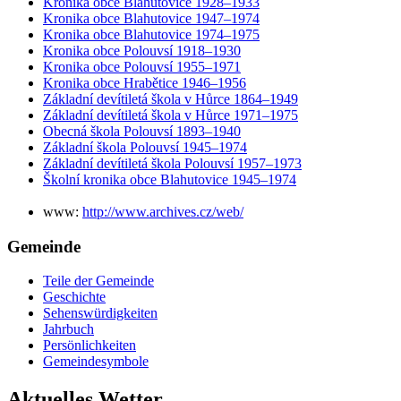
Kronika obce Blahutovice 1928–1933
Kronika obce Blahutovice 1947–1974
Kronika obce Blahutovice 1974–1975
Kronika obce Polouvsí 1918–1930
Kronika obce Polouvsí 1955–1971
Kronika obce Hrabětice 1946–1956
Základní devítiletá škola v Hůrce 1864–1949
Základní devítiletá škola v Hůrce 1971–1975
Obecná škola Polouvsí 1893–1940
Základní škola Polouvsí 1945–1974
Základní devítiletá škola Polouvsí 1957–1973
Školní kronika obce Blahutovice 1945–1974
www:
http://www.archives.cz/web/
Gemeinde
Teile der Gemeinde
Geschichte
Sehenswürdigkeiten
Jahrbuch
Persönlichkeiten
Gemeindesymbole
Aktuelles Wetter