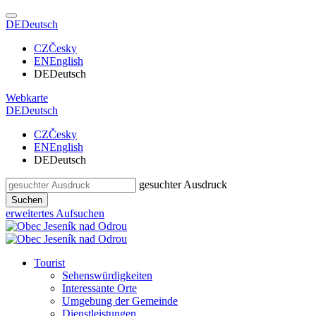
DE
Deutsch
CZ
Česky
EN
English
DE
Deutsch
Webkarte
DE
Deutsch
CZ
Česky
EN
English
DE
Deutsch
gesuchter Ausdruck
Suchen
erweitertes Aufsuchen
Tourist
Sehenswürdigkeiten
Interessante Orte
Umgebung der Gemeinde
Dienstleistungen